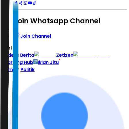
Join Whatsapp Channel
Join Channel
Hari ini
|
Indeks Berita
Zetizen
Learning Hub
Iklan Jitu
Home
Politik