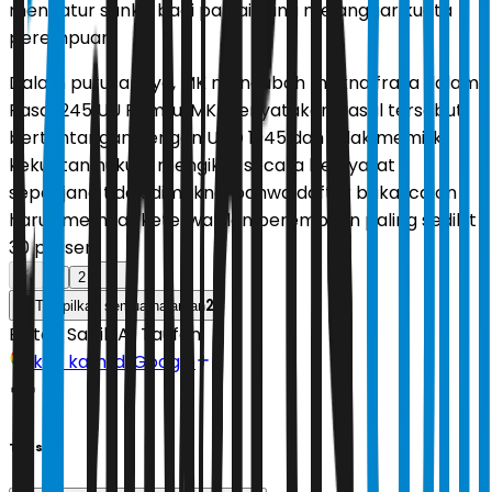
mengatur sanksi bagi partai yang melanggar kuota
perempuan.
Dalam putusannya, MK mengubah makna frasa dalam
Pasal 245 UU Pemilu. MK menyatakan pasal tersebut
bertentangan dengan UUD 1945 dan tidak memiliki
kekuatan hukum mengikat secara bersyarat
sepanjang tidak dimaknai bahwa daftar bakal calon
harus memuat keterwakilan perempuan paling sedikit
30 persen.
1
2
2
Tampilkan semua halaman
Editor:
Sabik Aji Taufan
Ikuti kami di Google
Tags