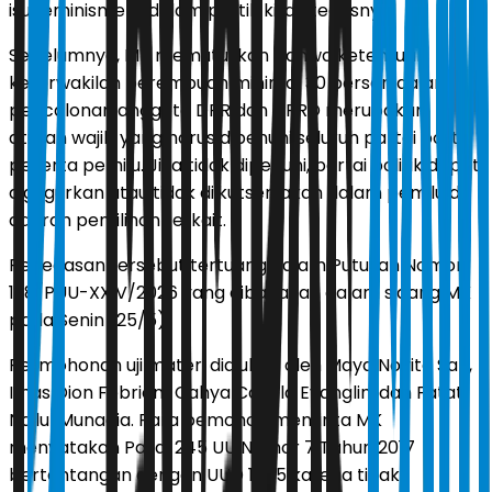
isu feminisme di dalam politik kita,” tegasnya.
Sebelumnya, MK memutuskan bahwa ketentuan
keterwakilan perempuan minimal 30 persen dalam
pencalonan anggota DPR dan DPRD merupakan
aturan wajib yang harus dipenuhi seluruh partai politik
peserta pemilu. Jika tidak dipenuhi, partai politik dapat
digugurkan atau tidak diikutsertakan dalam pemilu di
daerah pemilihan terkait.
Penegasan tersebut tertuang dalam Putusan Nomor
128/PUU-XXIV/2026 yang dibacakan dalam sidang MK
pada Senin (25/5).
Permohonan uji materi diajukan oleh Maya Novita Sari,
Imas Dion Febriani, Cahya Camila Evanglin, dan Fatati
Nailul Munadia. Para pemohon meminta MK
menyatakan Pasal 245 UU Nomor 7 Tahun 2017
bertentangan dengan UUD 1945 karena tidak