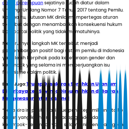
caleg perempuan
sejatinya sudah diatur dalam
Undang-Undang Nomor 7 Tahun 2017 tentang Pemilu.
Karena itu, putusan MK dinilai mempertegas aturan
tersebut dengan menambahkan konsekuensi hukum
bagi partai politik yang tidak mematuhinya.
Menurutnya, langkah MK tersebut menjadi
perkembangan positif bagi sistem pemilu di Indonesia
yang lebih berpihak pada kesetaraan gender dan
kelompok yang selama ini memperjuangkan isu
feminisme dalam politik.
Trump Desak Iran Serahkan Uranium
Baca Juga:
Diperkaya ke AS, Minta Dimusnahkan di Bawah
Pengawasan Internasional
“Saya kira ini positif bagi blue print kepemiluan kita ke
depan yang lebih pro terhadap gender dan
kelompok-kelompok yang selama ini menggaungkan