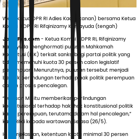
Wakil ketua DPR RI Adies Kadir (kanan) bersama Ketua
Komisi II DPR RI Rifqinizamy Karsayuda (tengah)
JawaPos.com
- Ketua Komisi II DPR RI, Rifqinizamy
Karsayuda menghormati putusan Mahkamah
Konstitusi (MK) terkait sanksi bagi partai politik yang
tidak memenuhi kuota 30 persen calon legislatif
perempuan. Menurutnya, putusan tersebut menjadi
bentuk perlindungan terhadap hak politik perempuan
dalam proses pencalegan.
“Putusan MK itu memberikan perlindungan
konstitusional terhadap hak-hak konstitusional politik
kaum perempuan, terutama dalam hal pencalegan,”
kata Rifqi kepada wartawan, Selasa (26/5).
Ia menjelaskan, ketentuan kuota minimal 30 persen