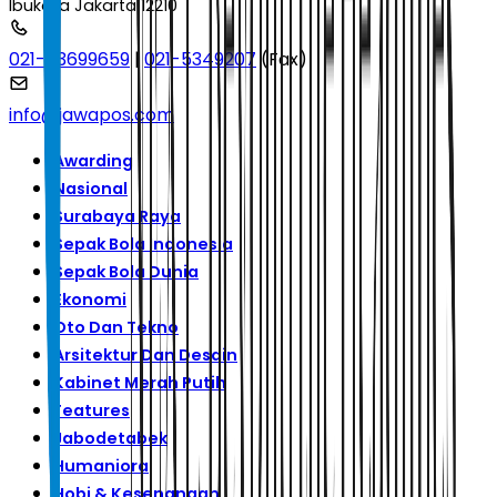
Ibukota Jakarta 12210
021-53699659
|
021-5349207
(Fax)
info@jawapos.com
Awarding
Nasional
Surabaya Raya
Sepak Bola Indonesia
Sepak Bola Dunia
Ekonomi
Oto Dan Tekno
Arsitektur Dan Desain
Kabinet Merah Putih
Features
Jabodetabek
Humaniora
Hobi & Kesenangan