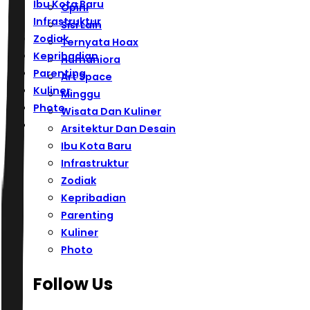
Ibu Kota Baru
Opini
Infrastruktur
Sisi Lain
Zodiak
Ternyata Hoax
Kepribadian
Humaniora
Parenting
Art Space
Kuliner
Minggu
Photo
Wisata Dan Kuliner
Arsitektur Dan Desain
Ibu Kota Baru
Infrastruktur
Zodiak
Kepribadian
Parenting
Kuliner
Photo
Follow Us