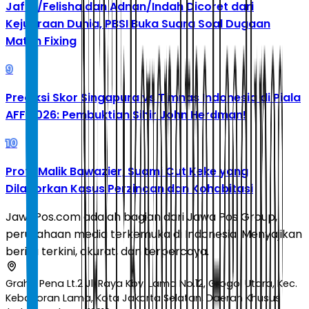
Jafar/Felisha dan Adnan/Indah Dicoret dari
Kejuaraan Dunia, PBSI Buka Suara Soal Dugaan
Match Fixing
9
Prediksi Skor Singapura vs Timnas Indonesia di Piala
AFF 2026: Pembuktian Sihir John Herdman!
10
Profil Malik Bawazier, Suami Cut Keke yang
Dilaporkan Kasus Perzinaan dan Kohabitasi
JawaPos.com adalah bagian dari Jawa Pos Group,
perusahaan media terkemuka di Indonesia. Menyajikan
berita terkini, akurat, dan terpercaya.
Graha Pena Lt.2 Jl. Raya Kby. Lama No.12, Grogol Utara, Kec.
Kebayoran Lama, Kota Jakarta Selatan, Daerah Khusus