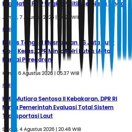
Legislator PDIP Ungkit Politik Berbiaya Tinggi
Jumat, 7 Agustus 2026 | 04.29 WIB
Politik
Polres Tangsel Musnahkan 46 Juta Butir
Obat Keras, DPR Minta Polri Putus Mata
Rantai Peredaran
Kamis, 6 Agustus 2026 | 05.37 WIB
Politik
KMP Mutiara Sentosa II Kebakaran, DPR RI
Minta Pemerintah Evaluasi Total Sistem
Transportasi Laut
Selasa, 4 Agustus 2026 | 20.48 WIB