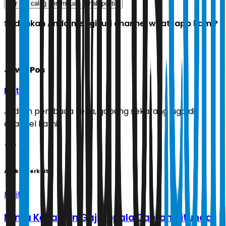
dpr ri
caleg perempuan
hak politik
Sudahkah Anda mengikuti channel whatsapp kami?
Jawa Pos
Ikuti
Jadilah pembaca setia, gabung sekarang juga di
channel kami!
Artikel Terkait
Politik
Minta Kenaikan Gaji Kepala Daerah Ditunda,