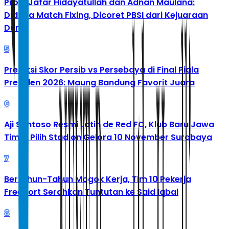
Profil Jafar Hidayatullah dan Adnan Maulana:
Diduga Match Fixing, Dicoret PBSI dari Kejuaraan
Dunia
5
Prediksi Skor Persib vs Persebaya di Final Piala
Presiden 2026: Maung Bandung Favorit Juara
6
Aji Santoso Resmi Latih de Red FC, Klub Baru Jawa
Timur Pilih Stadion Gelora 10 November Surabaya
7
Bertahun-Tahun Mogok Kerja, Tim 10 Pekerja
Freeport Serahkan Tuntutan ke Said Iqbal
8