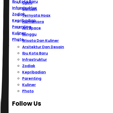
Ibu Kota Baru
Opini
Infrastruktur
Sisi Lain
Zodiak
Ternyata Hoax
Kepribadian
Humaniora
Parenting
Art Space
Kuliner
Minggu
Photo
Wisata Dan Kuliner
Arsitektur Dan Desain
Ibu Kota Baru
Infrastruktur
Zodiak
Kepribadian
Parenting
Kuliner
Photo
Follow Us