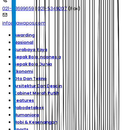
021-53699659
|
021-5349207
(Fax)
info@jawapos.com
Awarding
Nasional
Surabaya Raya
Sepak Bola Indonesia
Sepak Bola Dunia
Ekonomi
Oto Dan Tekno
Arsitektur Dan Desain
Kabinet Merah Putih
Features
Jabodetabek
Humaniora
Hobi & Kesenangan
Sports