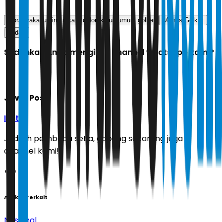
gibran rakabuming raka
calon ketua umum golkar
Munas Golkar
qodari
Sudahkah Anda mengikuti channel whatsapp kami?
Jawa Pos
Ikuti
Jadilah pembaca setia, gabung sekarang juga di
channel kami!
Artikel Terkait
Nasional