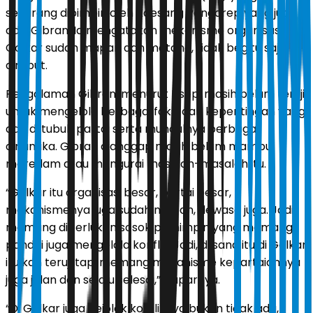
sekarang dipimpin oleh Kaesang Pangarep yang juga
adik Gibran. Ia mengatakan mekanisme organisasi
Golkar sudah mapan dan matang, tidak begitu saja
direbut.
Pengalaman Gibran, menurut Usep, masih belum teruji
untuk mengelola berbagai faksi dan kepentingan yang
ada di tubuh partai serta munculnya berbagai
dinamika. Gibran dianggap masih belum mampu
meredam atau mengurai masalah-masalah itu.
“Golkar itu organisasi besar, partai besar,
mekanismenya juga sudah mapan, dewasa juga. Jadi,
memang diperlukan sosok pemimpin yang memang
pandai juga mengelola konflik. Jadi, di sana itu di Golkar
itu kan teruji tapi memang mekanisme kepartaiannya
juga jalan dan selalu selesai,” paparnya.
“Di Golkar juga gejolak konfliknya bukan tidak ada,