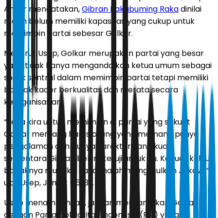
Ahyar mengatakan,
Gibran Rakabuming Raka
dinilai
masih belum memiliki kapasitas yang cukup untuk
memimpin partai sebesar Golkar.
Menurut Usep, Golkar merupakan partai yang besar
yang tidak hanya mengandalkan ketua umum sebagai
sosok sentral dalam memimpin partai tetapi memiliki
banyak kader berkualitas dan merata secara
keorganisasian.
“Saya kira untuk memimpin di partai yang sekuat
Golkar memang harus orang yang memang punya
pengalaman dan punya karakter yang kuat,
sementara Gibran belum teruji untuk itu. Kecuali kalau
bapaknya mungkin saya malah mengusulkan Jokowi,”
ujar Usep, Jumat (15/3).
Usep menambahkan, jangan menyamakan Golkar
dengan Partai Solidaritas Indonesia (PSI) yang