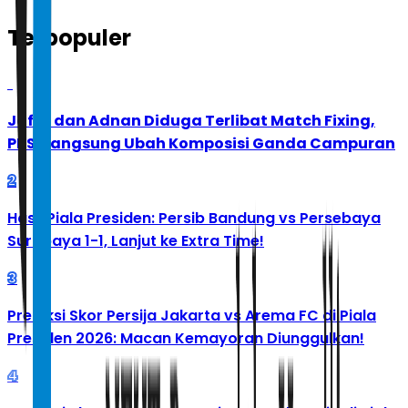
Terpopuler
1
Jafar dan Adnan Diduga Terlibat Match Fixing,
PBSI Langsung Ubah Komposisi Ganda Campuran
2
Hasil Piala Presiden: Persib Bandung vs Persebaya
Surabaya 1-1, Lanjut ke Extra Time!
3
Prediksi Skor Persija Jakarta vs Arema FC di Piala
Presiden 2026: Macan Kemayoran Diunggulkan!
4