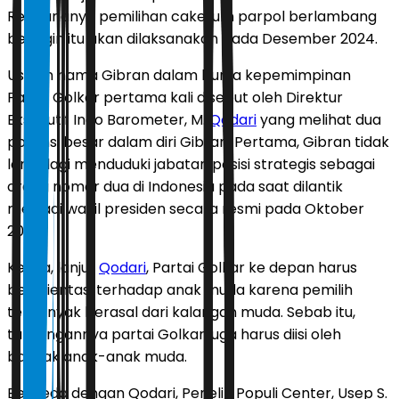
Rencananya pemilihan caketum parpol berlambang
beringin itu akan dilaksanakan pada Desember 2024.
Usulan nama Gibran dalam bursa kepemimpinan
Partai Golkar pertama kali disebut oleh Direktur
Eksekutif Indo Barometer, M.
Qodari
yang melihat dua
potensi besar dalam diri Gibran. Pertama, Gibran tidak
lama lagi menduduki jabatan posisi strategis sebagai
orang nomor dua di Indonesia pada saat dilantik
menjadi wakil presiden secara resmi pada Oktober
2024.
Kedua, lanjut
Qodari
, Partai Golkar ke depan harus
berorientasi terhadap anak muda karena pemilih
terbanyak berasal dari kalangan muda. Sebab itu,
tantangannya partai Golkar juga harus diisi oleh
banyak anak-anak muda.
Berbeda dengan Qodari, Peneliti Populi Center, Usep S.