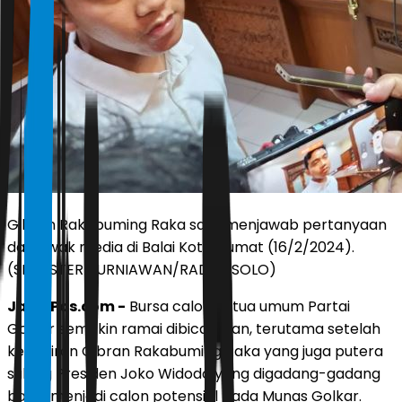
Gibran Rakabuming Raka saat menjawab pertanyaan
dari awak media di Balai Kota, Jumat (16/2/2024).
(SILVESTER KURNIAWAN/RADAR SOLO)
JawaPos.com -
Bursa calon ketua umum Partai
Golkar semakin ramai dibicarakan, terutama setelah
kehadiran Gibran Rakabuming Raka yang juga putera
sulung Presiden Joko Widodo yang digadang-gadang
bakal menjadi calon potensial pada Munas Golkar.