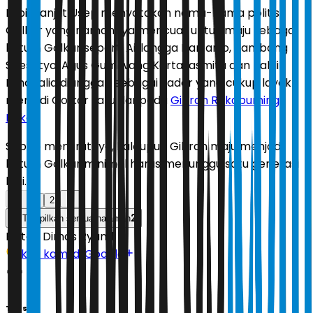
Lebih lanjut Usep menyatakan nama-nama politisi
Golkar yang namannya mencuat untuk maju sebagai
ketum Golkar seperti Airlangga Hartarto, Bambang
Soesatyo, Agus Gumiwang Kartasasmita dan Bahlil
Lahadalia dianggap sebagai kader yang cukup layak
menjadi Golkar satu daripada
Gibran Rakabuming
Raka
.
Sebab menurutnya, kalaupun Gibran maju menjadi
ketum Golkar minimal harus menunggu satu generasi
lagi.
1
2
2
Tampilkan semua halaman
Editor:
Dimas Ryandi
Ikuti kami di Google
Tags