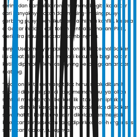
sering dan banyak karena memang begitu karakter
dari banyaknya tokoh dan masing-masing punya
gerbong punya pengikut yang akhirnya konflik, karena
di Golkar ini tidak ada tokoh sentral semacam PDIP,
Gerindra atau Demokrat,” sambungnya.
Lanjut Usep menyampaikan konflik di internal Golkar
itu dapat dikelola dan menjadi kekuatan bagi Golkar
ketika dipimpin oleh sosok yang berpengalaman dan
matang.
“Jadi konflik itu memang tidak harus selalu dibunuh
seperti di partai-partai yang memang punya tokoh
sentral mereka yang berkonflik atau menciptakan
konflik disingkirkan gitu misalnya, tapi kalau di Golkar
saya lihat itu konfliknya justru dikelola dan menjadi
kekuatan dan sosok itu yang diperlukan oleh organisasi
semacam Golkar,” ucapnya.