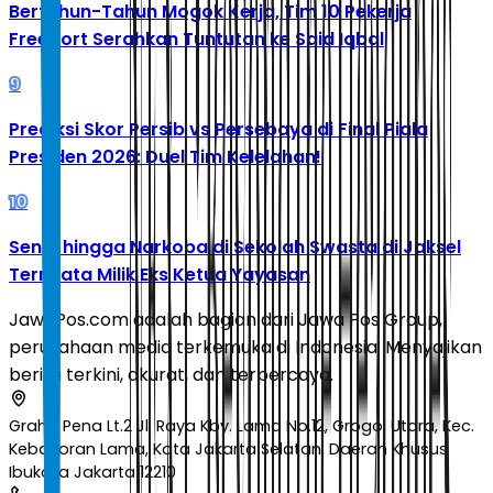
Bertahun-Tahun Mogok Kerja, Tim 10 Pekerja
Freeport Serahkan Tuntutan ke Said Iqbal
9
Prediksi Skor Persib vs Persebaya di Final Piala
Presiden 2026: Duel Tim Kelelahan!
10
Senpi hingga Narkoba di Sekolah Swasta di Jaksel
Ternyata Milik Eks Ketua Yayasan
JawaPos.com adalah bagian dari Jawa Pos Group,
perusahaan media terkemuka di Indonesia. Menyajikan
berita terkini, akurat, dan terpercaya.
Graha Pena Lt.2 Jl. Raya Kby. Lama No.12, Grogol Utara, Kec.
Kebayoran Lama, Kota Jakarta Selatan, Daerah Khusus
Ibukota Jakarta 12210