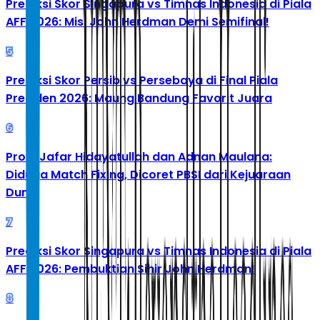
Prediksi Skor Singapura vs Timnas Indonesia di Piala
AFF 2026: Misi John Herdman Demi Semifinal!
5
Prediksi Skor Persib vs Persebaya di Final Piala
Presiden 2026: Maung Bandung Favorit Juara
6
Profil Jafar Hidayatullah dan Adnan Maulana:
Diduga Match Fixing, Dicoret PBSI dari Kejuaraan
Dunia
7
Prediksi Skor Singapura vs Timnas Indonesia di Piala
AFF 2026: Pembuktian Sihir John Herdman!
8