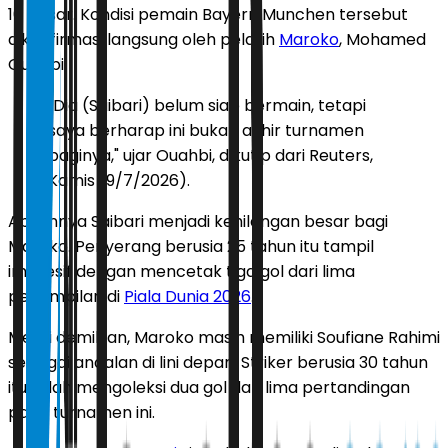
16 besar. Kondisi pemain Bayern Munchen tersebut
dikonfirmasi langsung oleh pelatih
Maroko
, Mohamed
Ouahbi.
"Dia (Saibari) belum siap bermain, tetapi
saya berharap ini bukan akhir turnamen
baginya," ujar Ouahbi, dikutip dari Reuters,
Kamis (9/7/2026).
Absennya Saibari menjadi kehilangan besar bagi
Maroko. Penyerang berusia 25 tahun itu tampil
impresif dengan mencetak tiga gol dari lima
penampilan di
Piala Dunia 2026
.
Meski demikian, Maroko masih memiliki Soufiane Rahimi
sebagai andalan di lini depan. Striker berusia 30 tahun
itu telah mengoleksi dua gol dari lima pertandingan
pada turnamen ini.