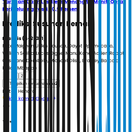
Taruhan Klaim Les Bleus Menang 90 Menit, Opta
Beri Peluang Pasti 60,9 Persen
Prediksi Susunan Pemain
Prancis (4-2-3-1):
Mike Maignan; Jules Kounde, Dayot Upamecano,
William Saliba, Lucas Digne; Manu Kone, Adrien Rabiot;
Ousmane Dembele, Michael Olise, Bradley Barcola;
Kylian Mbappe.
1
2
2
Tampilkan semua halaman
Editor:
Hendra
Ikuti kami di Google
Tags