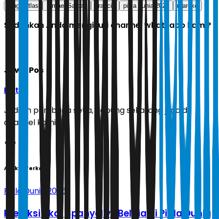
singa atlas
Ismael Saibari
prancis
piala dunia 2026
maroko
Sudahkah Anda mengikuti channel whatsapp kami?
Jawa Pos
Ikuti
Jadilah pembaca setia, gabung sekarang juga di
channel kami!
Artikel Terkait
Piala Dunia 2026
Prediksi Skor Spanyol vs Belgia di Piala Dunia