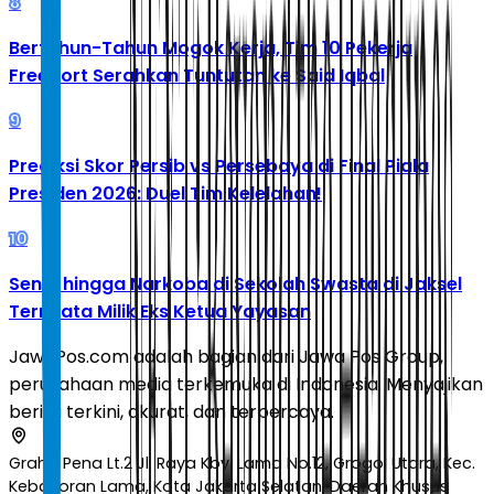
8
Bertahun-Tahun Mogok Kerja, Tim 10 Pekerja
Freeport Serahkan Tuntutan ke Said Iqbal
9
Prediksi Skor Persib vs Persebaya di Final Piala
Presiden 2026: Duel Tim Kelelahan!
10
Senpi hingga Narkoba di Sekolah Swasta di Jaksel
Ternyata Milik Eks Ketua Yayasan
JawaPos.com adalah bagian dari Jawa Pos Group,
perusahaan media terkemuka di Indonesia. Menyajikan
berita terkini, akurat, dan terpercaya.
Graha Pena Lt.2 Jl. Raya Kby. Lama No.12, Grogol Utara, Kec.
Kebayoran Lama, Kota Jakarta Selatan, Daerah Khusus