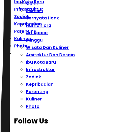
Ibu Kota Baru
Opini
Infrastruktur
Sisi Lain
Zodiak
Ternyata Hoax
Kepribadian
Humaniora
Parenting
Art Space
Kuliner
Minggu
Photo
Wisata Dan Kuliner
Arsitektur Dan Desain
Ibu Kota Baru
Infrastruktur
Zodiak
Kepribadian
Parenting
Kuliner
Photo
Follow Us