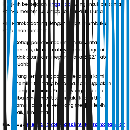
langkah bersejarah
Singa Atlas
yang untuk pertama
kalinya menembus empat besar Piala Dunia.
Kini, Maroko datang dengan ambisi membalas
kekalahan tersebut.
"Setiap pertandingan memiliki cerita,
konteks, dan sejarahnya sendiri. Laga ini
tidak akan sama seperti pada 2022," kata
Ouahbi.
"Yang terpenting adalah sekarang kami
memiliki tim yang berbeda. Kami juga akan
menghadapi tim Prancis yang berbeda
dibanding empat tahun lalu. Kedua tim
sama-sama berkembang menjadi lebih
baik," lanjutnya.
Prediksi Skor Prancis vs Maroko: Bandar
Baca Juga: