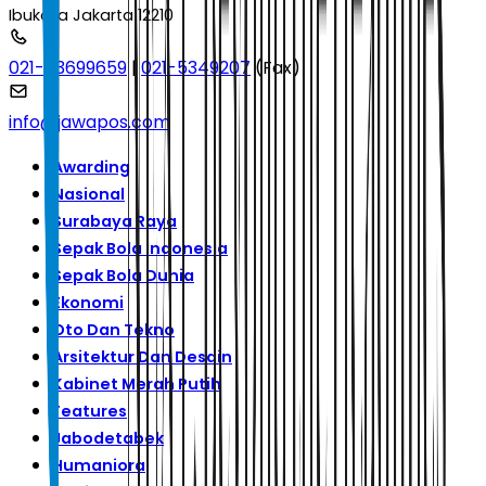
Ibukota Jakarta 12210
021-53699659
|
021-5349207
(Fax)
info@jawapos.com
Awarding
Nasional
Surabaya Raya
Sepak Bola Indonesia
Sepak Bola Dunia
Ekonomi
Oto Dan Tekno
Arsitektur Dan Desain
Kabinet Merah Putih
Features
Jabodetabek
Humaniora