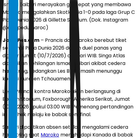
Ismael Saibari merayakan gol cepat yang membawa
Maroko mengalahkan Skotlandia 1-0 pada laga Grup C
Piala Dunia 2026 di Gillette Stadium. (Dok. Instagram
@equipedumaroc)
JawaPos.com
– Prancis dan Maroko berebut tiket
semifinal Piala Dunia 2026 dalam duel panas yang
digelar Jumat (10/7/2026) dini hari WIB. Singa Atlas
dipastikan kehilangan Ismael Saibari akibat cedera
hamstring, sedangkan Les Bleus masih menunggu
kondisi Aurelien Tchouameni.
Laga Prancis kontra Maroko akan berlangsung di
Boston Stadium, Foxborough, Amerika Serikat, Jumat
(10/7/2026) pukul 03.00 WIB. Pemenang pertandingan
ini berhak melaju ke babak semifinal.
Saibari dipastikan absen setelah mengalami cedera
hamstring saat
Maroko
menghadapi Kanada di babak