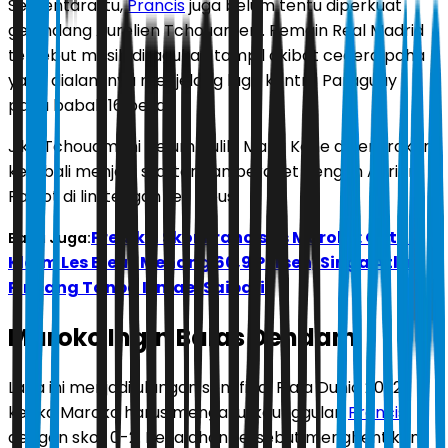
Sementara itu,
Prancis
juga belum tentu diperkuat
gelandang Aurelien Tchouameni. Pemain Real Madrid
tersebut masih diragukan tampil akibat cedera paha
yang dialaminya menjelang laga kontra Paraguay
pada babak 16 besar.
Jika Tchouameni belum pulih, Manu Kone diperkirakan
kembali menjadi starter dan berduet dengan Adrien
Rabiot di lini tengah Les Bleus.
Prediksi Skor Prancis vs Maroko: Opta
Baca Juga:
Klaim Les Bleus Menang 60,9 Persen, Singa Atlas
Pincang Tanpa Ismael Saibari
Maroko Ingin Balas Dendam
Laga ini menjadi ulangan semifinal Piala Dunia 2022
ketika Maroko harus mengakui keunggulan
Prancis
dengan skor 0-2. Kekalahan tersebut menghentikan