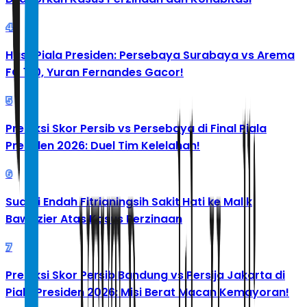
4
Hasil Piala Presiden: Persebaya Surabaya vs Arema
FC 1-0, Yuran Fernandes Gacor!
5
Prediksi Skor Persib vs Persebaya di Final Piala
Presiden 2026: Duel Tim Kelelahan!
6
Suami Endah Fitrianingsih Sakit Hati ke Malik
Bawazier Atas Kasus Perzinaan
7
Prediksi Skor Persib Bandung vs Persija Jakarta di
Piala Presiden 2026: Misi Berat Macan Kemayoran!