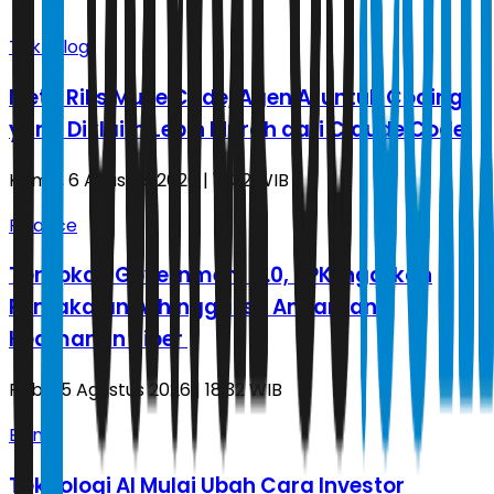
Teknologi
Meta Rilis Muse Code, Agen AI untuk Coding
yang Diklaim Lebih Murah dari Claude Code
Kamis, 6 Agustus 2026 | 19.32 WIB
Finance
Terapkan Government 5.0, BPK Ingatkan
Pemakaian AI hingga Isu Ancaman
Keamanan Siber
Rabu, 5 Agustus 2026 | 18.32 WIB
Bisnis
Teknologi AI Mulai Ubah Cara Investor