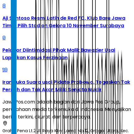
8
Aji Santoso Resmi Latih de Red FC, Klub Baru Jawa
Timur Pilih Stadion Gelora 10 November Surabaya
9
Pelapor Diintimidasi Pihak Malik Bawazier Usai
Laporkan Kasus Perzinaan
10
Iran Buka Suara usai Pidato Prabowo, Tegaskan Tak
Pernah dan Tak Akan Miliki Senjata Nuklir
JawaPos.com adalah bagian dari Jawa Pos Group,
perusahaan media terkemuka di Indonesia. Menyajikan
berita terkini, akurat, dan terpercaya.
Graha Pena Lt.2 Jl. Raya Kby. Lama No.12, Grogol Utara, Kec.