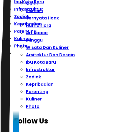
Ibu Kota Baru
Opini
Infrastruktur
Sisi Lain
Zodiak
Ternyata Hoax
Kepribadian
Humaniora
Parenting
Art Space
Kuliner
Minggu
Photo
Wisata Dan Kuliner
Arsitektur Dan Desain
Ibu Kota Baru
Infrastruktur
Zodiak
Kepribadian
Parenting
Kuliner
Photo
Follow Us