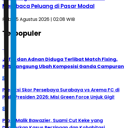
Membaca Peluang di Pasar Modal
Rabu, 5 Agustus 2026 | 02.08 WIB
Terpopuler
1
Jafar dan Adnan Diduga Terlibat Match Fixing,
PBSI Langsung Ubah Komposisi Ganda Campuran
2
Prediksi Skor Persebaya Surabaya vs Arema FC di
Piala Presiden 2026: Misi Green Force Unjuk Gigi!
3
Profil Malik Bawazier, Suami Cut Keke yang
Dilaporkan Kasus Perzinaan dan Kohabitasi