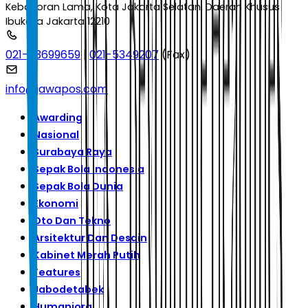
Kebayoran Lama, Kota Jakarta Selatan, Daerah Khusus
Ibukota Jakarta 12210
021-53699659
|
021-5349207
(Fax)
info@jawapos.com
Awarding
Nasional
Surabaya Raya
Sepak Bola Indonesia
Sepak Bola Dunia
Ekonomi
Oto Dan Tekno
Arsitektur Dan Desain
Kabinet Merah Putih
Features
Jabodetabek
Humaniora