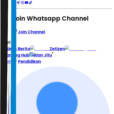
Join Whatsapp Channel
Join Channel
Hari ini
|
Indeks Berita
Zetizen
Learning Hub
Iklan Jitu
Home
Pendidikan