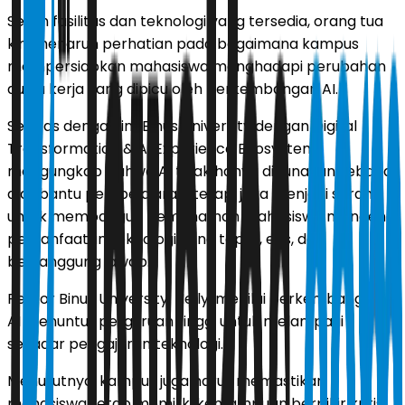
Selain fasilitas dan teknologi yang tersedia, orang tua
kini menaruh perhatian pada bagaimana kampus
mempersiapkan mahasiswa menghadapi perubahan
dunia kerja yang dipicu oleh perkembangan AI.
Selaras dengan ini, Binus University dengan Digital
Transformation & AI Experience Ecosystem
mengungkap bahwa AI tidak hanya digunakan sebagai
alat bantu pembelajaran, tetapi juga menjadi sarana
untuk membangun pemahaman mahasiswa mengenai
pemanfaatan teknologi yang tepat, etis, dan
bertanggung jawab.
Rektor Binus University, Nelly, menilai perkembangan
AI menuntut perguruan tinggi untuk melampaui
sekadar pengajaran teknologi.
Menurutnya, kampus juga harus memastikan
mahasiswa tetap memiliki kemampuan berpikir kritis