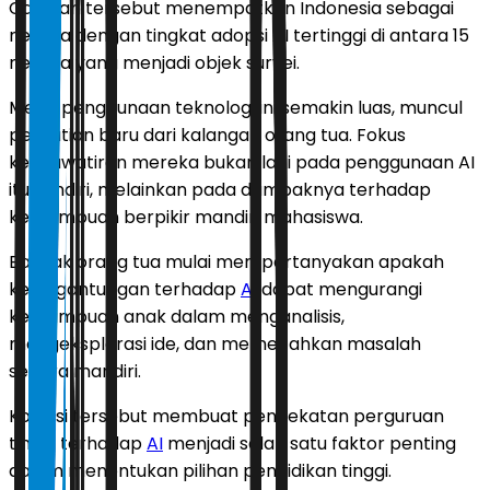
Capaian tersebut menempatkan Indonesia sebagai
negara dengan tingkat adopsi AI tertinggi di antara 15
negara yang menjadi objek survei.
Meski penggunaan teknologi ini semakin luas, muncul
perhatian baru dari kalangan orang tua. Fokus
kekhawatiran mereka bukan lagi pada penggunaan AI
itu sendiri, melainkan pada dampaknya terhadap
kemampuan berpikir mandiri mahasiswa.
Banyak orang tua mulai mempertanyakan apakah
ketergantungan terhadap
AI
dapat mengurangi
kemampuan anak dalam menganalisis,
mengeksplorasi ide, dan memecahkan masalah
secara mandiri.
Kondisi tersebut membuat pendekatan perguruan
tinggi terhadap
AI
menjadi salah satu faktor penting
dalam menentukan pilihan pendidikan tinggi.