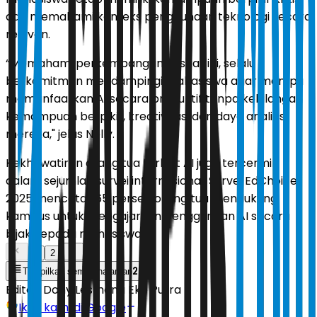
dan memahami konteks penggunaan teknologi secara
relevan.
“Memahami perkembangan AI saat ini, selalu
berkomitmen mendampingi mahasiswa agar mampu
memanfaatkan AI secara produktif tanpa kehilangan
kemampuan berpikir, kreativitas, dan daya analitis
mereka," jelas Nelly.
Kekhawatiran orang tua terkait AI juga tercermin
dalam sejumlah survei internasional. Survei EdChoice
2025 mencatat 65 persen orang tua mendukung
kampus untuk mengajarkan penggunaan AI secara
bijak kepada mahasiswa.
1
2
2
Tampilkan semua halaman
Editor:
Dony Lesmana Eko Putra
Ikuti kami di Google