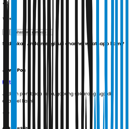
Tags
ai
Mahasiswa gunakan AI
Sudahkah Anda mengikuti channel whatsapp kami?
Jawa Pos
Ikuti
Jadilah pembaca setia, gabung sekarang juga di
channel kami!
Artikel Terkait