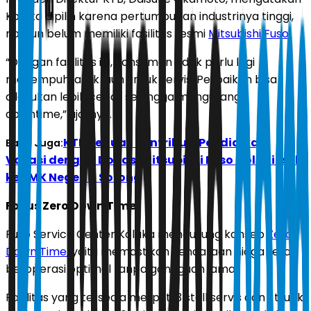
Kolaka dipilih karena pertumbuhan industrinya tinggi,
namun belum memiliki fasilitas resmi
Mitsubishi Fuso
.
“Dengan fasilitas ini, konsumen tidak perlu lagi
menempuh jarak jauh untuk servis. Perbaikan bisa
dilakukan lebih cepat sehingga mengurangi
downtime,” ujarnya.
KTB Perluas Kontribusi Pendidikan
Baca Juga:
Vokasi dengan Donasi Mitsubishi Fuso Colt Diesel
ke SMK Negeri 3 Sorong
Fokus Zero Down Time
Fuso Service Center Kolaka mengusung konsep
Zero
Down Time
, yaitu memastikan kendaraan niaga tetap
beroperasi optimal tanpa gangguan lama.
Fasilitas yang tersedia meliputi 3 stall servis dan 1 truck