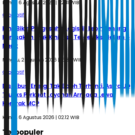
Kamis, 6 Agustus 2026 | 02.31 WIB
Otomotif
Hino Bikin Pengusaha Logistik Lebih Tenang,
Kerusakan Truk Kini Bisa Terdeteksi dalam 5
Menit
Minggu, 2 Agustus 2026 | 16.34 WIB
Otomotif
Distribusi Energi Tak Boleh Terhenti, Astra UD
Trucks Perkuat Layanan Armada Lewat
Kontrak MCP
Kamis, 6 Agustus 2026 | 02.12 WIB
Terpopuler