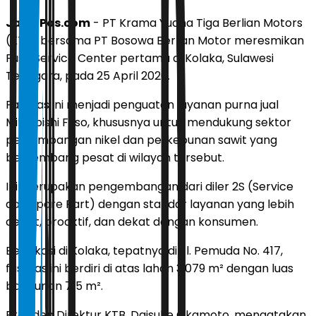
JawaPos.com
- PT Krama Yudha Tiga Berlian Motors
(KTB) bersama PT Bosowa Berlian Motor meresmikan
Fuso Service Center pertama di Kolaka, Sulawesi
Tenggara, pada 25 April 2026.
Fasilitas ini menjadi penguatan layanan purna jual
Mitsubishi Fuso, khususnya untuk mendukung sektor
pertambangan nikel dan perkebunan sawit yang
berkembang pesat di wilayah tersebut.
Ini merupakan pengembangan dari diler 2S (Service
dan Spare Part) dengan standar layanan yang lebih
cepat, proaktif, dan dekat dengan konsumen.
Berlokasi di Kolaka, tepatnya di Jl. Pemuda No. 417,
fasilitas ini berdiri di atas lahan 3.079 m² dengan luas
bangunan 715 m².
Presiden Direktur KTB, Daisuke Okamoto, mengatakan