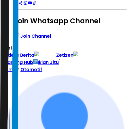
Join Whatsapp Channel
Join Channel
Hari ini
|
Indeks Berita
Zetizen
Learning Hub
Iklan Jitu
Home
Otomotif