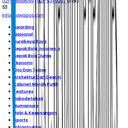
021-53699659
|
021-5349207
(Fax)
info@jawapos.com
Awarding
Nasional
Surabaya Raya
Sepak Bola Indonesia
Sepak Bola Dunia
Ekonomi
Oto Dan Tekno
Arsitektur Dan Desain
Kabinet Merah Putih
Features
Jabodetabek
Humaniora
Hobi & Kesenangan
Sports
Infrastruktur