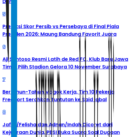
Dunia
5
Prediksi Skor Persib vs Persebaya di Final Piala
Presiden 2026: Maung Bandung Favorit Juara
6
Aji Santoso Resmi Latih de Red FC, Klub Baru Jawa
Timur Pilih Stadion Gelora 10 November Surabaya
7
Bertahun-Tahun Mogok Kerja, Tim 10 Pekerja
Freeport Serahkan Tuntutan ke Said Iqbal
8
Jafar/Felisha dan Adnan/Indah Dicoret dari
Kejuaraan Dunia, PBSI Buka Suara Soal Dugaan