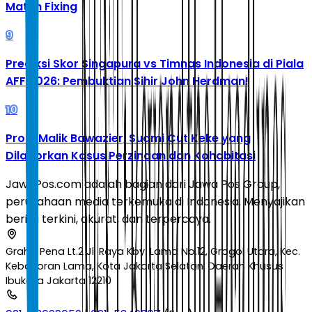
Match Fixing
9
Prediksi Skor Singapura vs Timnas Indonesia di Piala
AFF 2026: Pembuktian Sihir John Herdman!
10
Profil Malik Bawazier, Suami Cut Keke yang
Dilaporkan Kasus Perzinaan dan Kohabitasi
JawaPos.com adalah bagian dari Jawa Pos Group,
perusahaan media terkemuka di Indonesia. Menyajikan
berita terkini, akurat, dan terpercaya.
Graha Pena Lt.2 Jl. Raya Kby. Lama No.12, Grogol Utara, Kec.
Kebayoran Lama, Kota Jakarta Selatan, Daerah Khusus
Ibukota Jakarta 12210