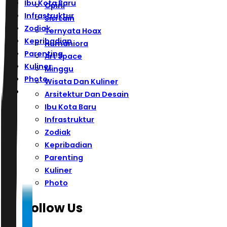
Ibu Kota Baru
Opini
Infrastruktur
Sisi Lain
Zodiak
Ternyata Hoax
Kepribadian
Humaniora
Parenting
Art Space
Kuliner
Minggu
Photo
Wisata Dan Kuliner
Arsitektur Dan Desain
Ibu Kota Baru
Infrastruktur
Zodiak
Kepribadian
Parenting
Kuliner
Photo
Follow Us