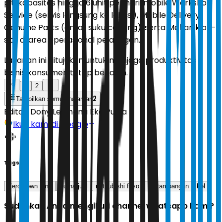
pit, kapasitas hingga 6 unit per hari, mobile Workshop
Service (servis langsung ke lokasi), Mobile Delivery
Genuine Parts (antar suku cadang), serta Mekanik on-
site di area operasional pelanggan.
Layanan ini ditujukan untuk menjaga produktivitas
bisnis konsumen tetap berjalan.
1
2
2
Tampilkan semua halaman
Editor:
Dony Lesmana Eko Putra
Ikuti kami di Google
Tags
Zero down time
purna jual
mitsubishi fuso
Pertambangan Nikel
Sudahkah Anda mengikuti channel whatsapp kami?