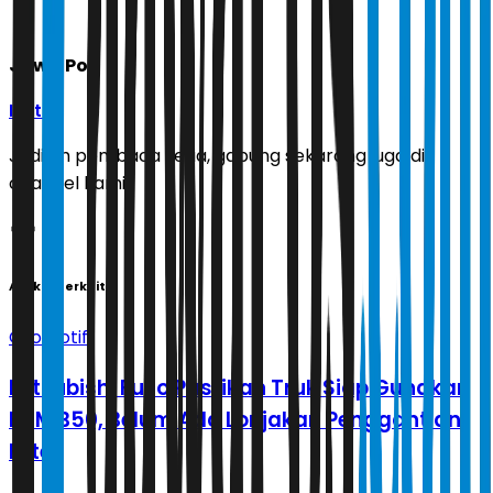
Jawa Pos
Ikuti
Jadilah pembaca setia, gabung sekarang juga di
channel kami!
Artikel Terkait
Otomotif
Mitsubishi Fuso Pastikan Truk Siap Gunakan
BBM B50, Belum Ada Lonjakan Penggantian
Filter