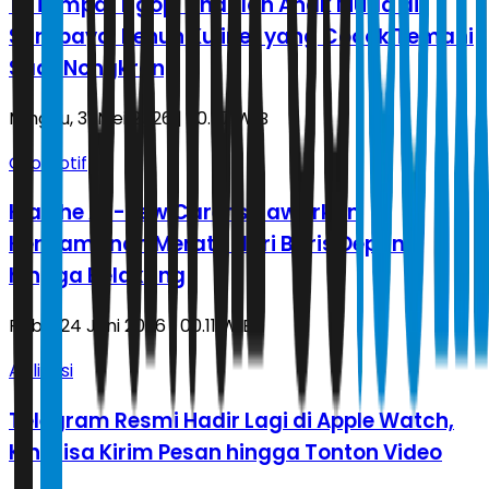
19 Tempat Ngopi Andalan Anak Muda di
Surabaya, Penuh Kuliner yang Cocok Temani
Saat Nongkrong
Minggu, 31 Mei 2026 | 20.37 WIB
Otomotif
Kia The All-new Carens Tawarkan
Kenyamanan Merata dari Baris Depan
hingga Belakang
Rabu, 24 Juni 2026 | 00.11 WIB
Aplikasi
Telegram Resmi Hadir Lagi di Apple Watch,
Kini Bisa Kirim Pesan hingga Tonton Video