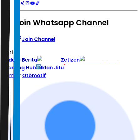
Join Whatsapp Channel
Join Channel
Hari ini
|
Indeks Berita
Zetizen
Learning Hub
Iklan Jitu
Home
Otomotif