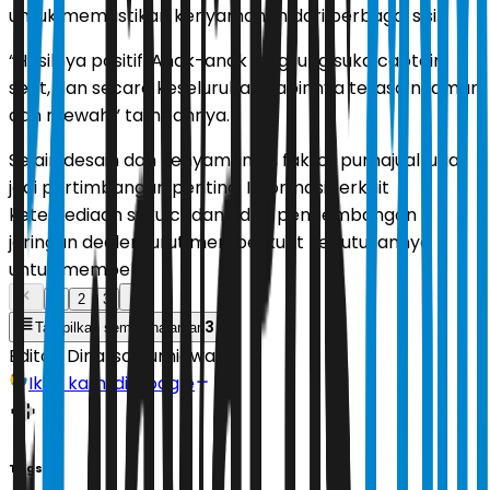
untuk memastikan kenyamanan dari berbagai sisi.
“Hasilnya positif. Anak-anak langsung suka captain
seat, dan secara keseluruhan kabinnya terasa nyaman
dan mewah,” tambahnya.
Selain desain dan kenyamanan, faktor purnajual juga
jadi pertimbangan penting. Informasi terkait
ketersediaan suku cadang dan pengembangan
jaringan dealer turut memperkuat keputusannya
untuk membeli.
1
2
3
3
Tampilkan semua halaman
Editor:
Dinarsa Kurniawan
Ikuti kami di Google
Tags