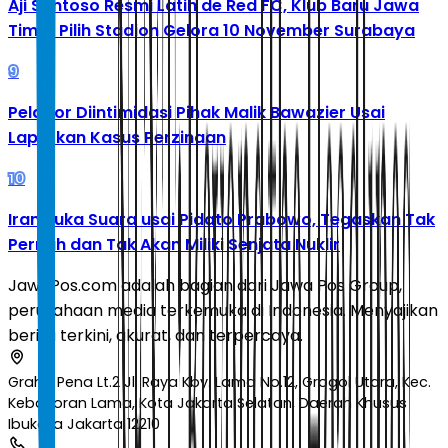
Aji Santoso Resmi Latih de Red FC, Klub Baru Jawa
Timur Pilih Stadion Gelora 10 November Surabaya
9
Pelapor Diintimidasi Pihak Malik Bawazier Usai
Laporkan Kasus Perzinaan
10
Iran Buka Suara usai Pidato Prabowo, Tegaskan Tak
Pernah dan Tak Akan Miliki Senjata Nuklir
JawaPos.com adalah bagian dari Jawa Pos Group,
perusahaan media terkemuka di Indonesia. Menyajikan
berita terkini, akurat, dan terpercaya.
Graha Pena Lt.2 Jl. Raya Kby. Lama No.12, Grogol Utara, Kec.
Kebayoran Lama, Kota Jakarta Selatan, Daerah Khusus
Ibukota Jakarta 12210