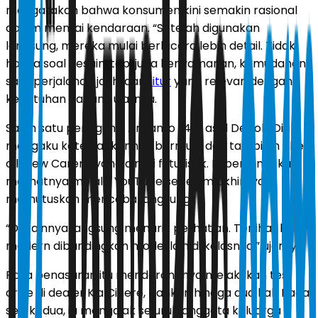
mengatakan bahwa konsumen kini semakin rasional
dalam menilai kendaraan. “Setelah digunakan
langsung, mereka mulai berbicara lebih detail. Tidak
hanya soal desain, tapi juga kenyamanan, kemudahan
saat perjalanan jauh, dan
fitur
yang relevan dengan
kebutuhan harian,” ujarnya.
Salah satu pengguna, Ariyanto (41), asal Depok. Dia
mengaku ketertarikannya bermula dari tampilan The
all-new Carens yang dinilai futuristik. Ia pertama kali
melihatnya melalui YouTube sebelum akhirnya
memutuskan mencoba langsung.
“Desainnya langsung menarik perhatian. Terlihat lebih
modern dibandingkan model lain di kelasnya,” ujarnya.
Rasa penasaran itu mendorongnya melakukan test
drive di dealer Kia Cinere, bahkan hingga dua kali. Pada
sesi kedua, ia mengajak seluruh anggota keluarga