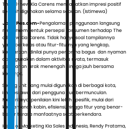
The all-new Kia Carens mendapatkan impresi positif
setelah digunakan selama sebulan. (Istimewa)
JawaPos.com-
Pengalaman penggunaan langsung
mulai membentuk persepsi konsumen terhadap The
all-new Kia Carens. Tidak hanya soal tampilannya
yang berkelas atau fitur-fiturnya yang lengkap,
kendaraan dinilai punya performa bagus dan nyaman
aat digunakan dalam aktivitas nyata, termasuk
perjalanan jarak menengah hingga jauh bersama
keluarga.
Seiring unit yang mulai digunakan di berbagai kota,
impresi awal dari pengguna pun bermunculan.
Menariknya, penilaian kini lebih spesifik, mulai dari
kenyamanan kabin, efisiensi, hingga fitur yang benar-
benar terasa manfaatnya saat berkendara.
Head of Marketing Kia Sales Indonesia, Rendy Pratama,