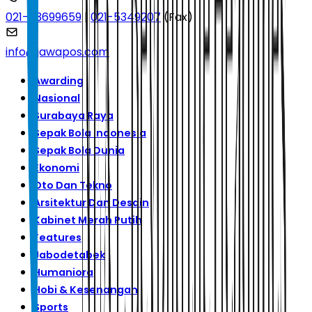
021-53699659
|
021-5349207
(Fax)
info@jawapos.com
Awarding
Nasional
Surabaya Raya
Sepak Bola Indonesia
Sepak Bola Dunia
Ekonomi
Oto Dan Tekno
Arsitektur Dan Desain
Kabinet Merah Putih
Features
Jabodetabek
Humaniora
Hobi & Kesenangan
Sports