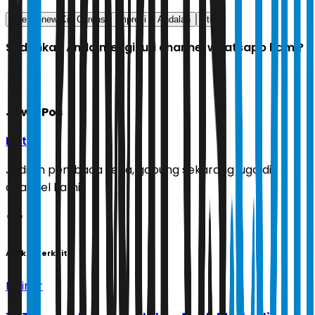
The all-new Kia Carens
impresi
Andalan
fitur
Sudahkah Anda mengikuti channel whatsapp kami?
Jawa Pos
Ikuti
Jadilah pembaca setia, gabung sekarang juga di
channel kami!
Artikel Terkait
Kuliner