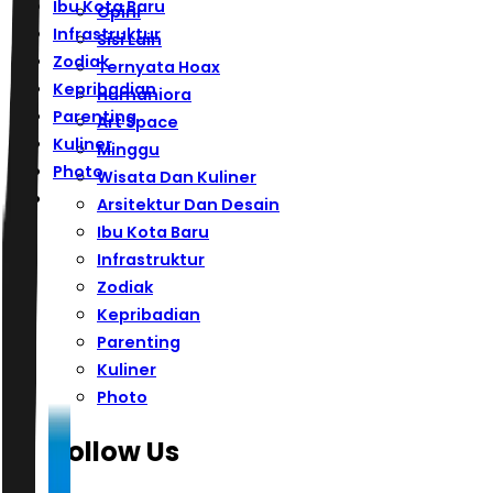
Ibu Kota Baru
Opini
Infrastruktur
Sisi Lain
Zodiak
Ternyata Hoax
Kepribadian
Humaniora
Parenting
Art Space
Kuliner
Minggu
Photo
Wisata Dan Kuliner
Arsitektur Dan Desain
Ibu Kota Baru
Infrastruktur
Zodiak
Kepribadian
Parenting
Kuliner
Photo
Follow Us