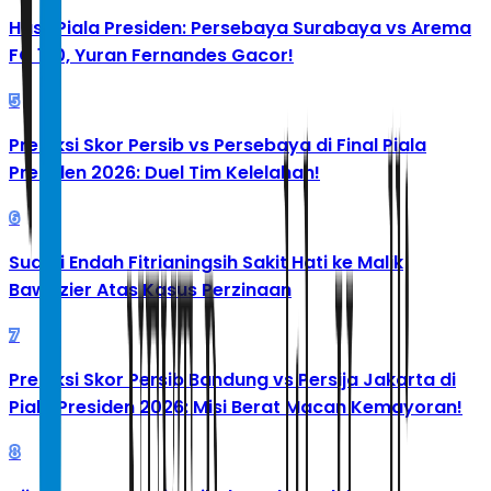
Hasil Piala Presiden: Persebaya Surabaya vs Arema
FC 1-0, Yuran Fernandes Gacor!
5
Prediksi Skor Persib vs Persebaya di Final Piala
Presiden 2026: Duel Tim Kelelahan!
6
Suami Endah Fitrianingsih Sakit Hati ke Malik
Bawazier Atas Kasus Perzinaan
7
Prediksi Skor Persib Bandung vs Persija Jakarta di
Piala Presiden 2026: Misi Berat Macan Kemayoran!
8