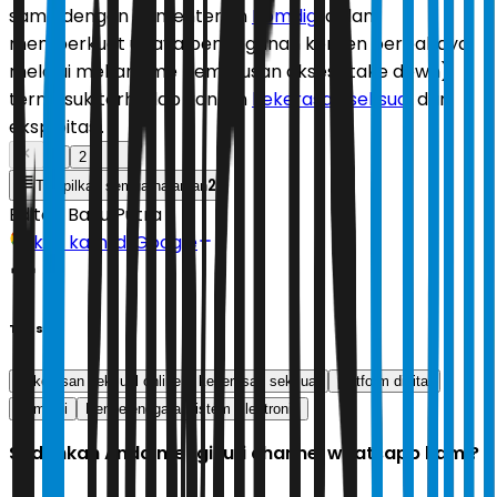
sama dengan Kementerian
Komdigi
dalam
memperkuat upaya penanganan konten berbahaya
melalui mekanisme pemutusan akses (take down),
termasuk terhadap konten
kekerasan seksual
dan
eksploitasi.
1
2
2
Tampilkan semua halaman
Editor:
Bayu Putra
Ikuti kami di Google
Tags
kekerasan seksual online
kekerasan seksual
platform digital
komdigi
Penyelenggara Sistem Elektronik
Sudahkah Anda mengikuti channel whatsapp kami?