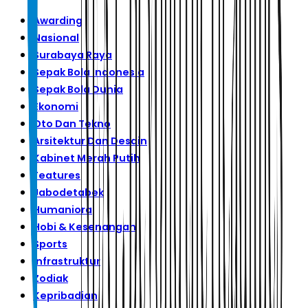
Awarding
Nasional
Surabaya Raya
Sepak Bola Indonesia
Sepak Bola Dunia
Ekonomi
Oto Dan Tekno
Arsitektur Dan Desain
Kabinet Merah Putih
Features
Jabodetabek
Humaniora
Hobi & Kesenangan
Sports
Infrastruktur
Zodiak
Kepribadian