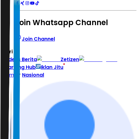
Join Whatsapp Channel
Join Channel
Hari ini
|
Indeks Berita
Zetizen
Learning Hub
Iklan Jitu
Home
Nasional