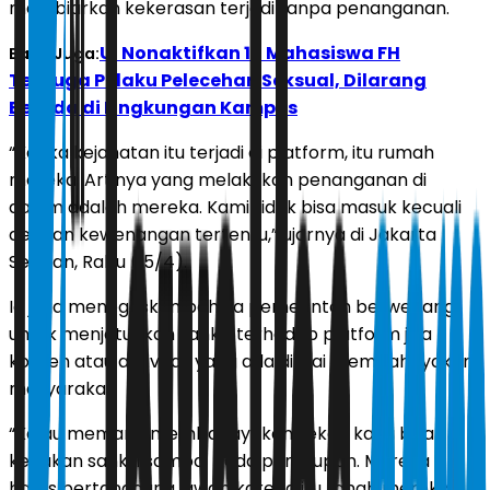
membiarkan kekerasan terjadi tanpa penanganan.
UI Nonaktifkan 16 Mahasiswa FH
Baca Juga:
Terduga Pelaku Pelecehan Seksual, Dilarang
Berada di Lingkungan Kampus
“Ketika kejahatan itu terjadi di platform, itu rumah
mereka. Artinya yang melakukan penanganan di
dalam adalah mereka. Kami tidak bisa masuk kecuali
dengan kewenangan tertentu,” ujarnya di Jakarta
Selatan, Rabu (15/4).
Ia juga menegaskan bahwa pemerintah berwenang
untuk menjatuhkan sanksi terhadap platform jika
konten atau aktivitas yang ada dinilai membahayakan
masyarakat.
“Kalau memang membahayakan sekali, kami bisa
kenakan sanksi sampai pada penutupan. Mereka
harus bertanggung jawab karena itu ranah mereka,”