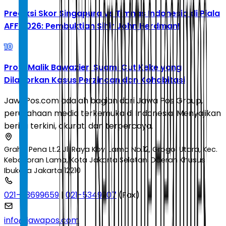
Prediksi Skor Singapura vs Timnas Indonesia di Piala
AFF 2026: Pembuktian Sihir John Herdman!
10
Profil Malik Bawazier, Suami Cut Keke yang
Dilaporkan Kasus Perzinaan dan Kohabitasi
JawaPos.com adalah bagian dari Jawa Pos Group,
perusahaan media terkemuka di Indonesia. Menyajikan
berita terkini, akurat, dan terpercaya.
Graha Pena Lt.2 Jl. Raya Kby. Lama No.12, Grogol Utara, Kec.
Kebayoran Lama, Kota Jakarta Selatan, Daerah Khusus
Ibukota Jakarta 12210
021-53699659
|
021-5349207
(Fax)
info@jawapos.com