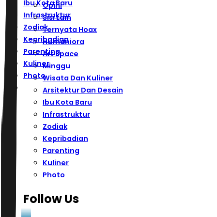
Ibu Kota Baru
Opini
Infrastruktur
Sisi Lain
Zodiak
Ternyata Hoax
Kepribadian
Humaniora
Parenting
Art Space
Kuliner
Minggu
Photo
Wisata Dan Kuliner
Arsitektur Dan Desain
Ibu Kota Baru
Infrastruktur
Zodiak
Kepribadian
Parenting
Kuliner
Photo
Follow Us