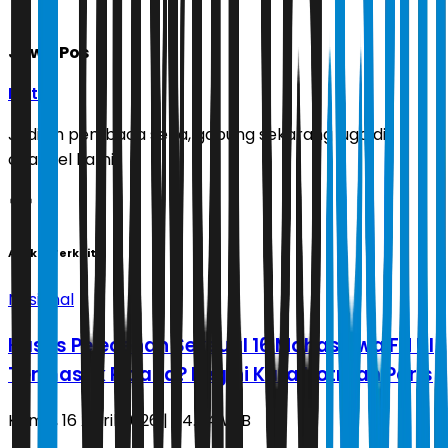
Jawa Pos
Ikuti
Jadilah pembaca setia, gabung sekarang juga di
channel kami!
Artikel Terkait
Nasional
Kasus Pelecehan Seksual 16 Mahasiswa FH UI
Termasuk Pidana? Begini Kata Hotman Paris
Kamis, 16 April 2026 | 04.54 WIB