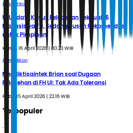
Kasuistika
UI Update Kasus Pelecehan Seksual 16
Mahasiswa FH, Sedang Susun Rekomendasi
untuk Pimpinan
Kamis, 16 April 2026 | 00.23 WIB
Pendidikan
Mendiktisaintek Brian soal Dugaan
Pelecehan di FH UI: Tak Ada Toleransi
Rabu, 15 April 2026 | 22.16 WIB
Terpopuler
1