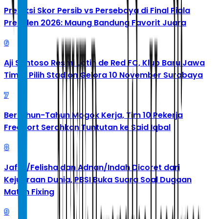
Prediksi Skor Persib vs Persebaya di Final Piala
Presiden 2026: Maung Bandung Favorit Juara
6
Aji Santoso Resmi Latih de Red FC, Klub Baru Jawa
Timur Pilih Stadion Gelora 10 November Surabaya
7
Bertahun-Tahun Mogok Kerja, Tim 10 Pekerja
Freeport Serahkan Tuntutan ke Said Iqbal
8
Jafar/Felisha dan Adnan/Indah Dicoret dari
Kejuaraan Dunia, PBSI Buka Suara Soal Dugaan
Match Fixing
9