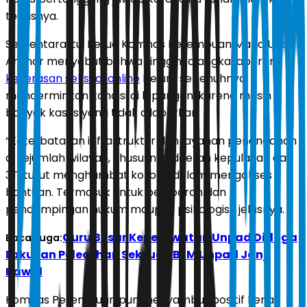
tegasnya.
Sementara itu, Ketua Komnas Perempuan Maria Ulfah
Anshor menyebut bahwa tingginya angka laporan
kekerasan seksual online
belum sepenuhnya
mencerminkan kondisi di lapangan, karena masih
banyak kasus yang tidak dilaporkan.
“Keterbatasan infrastruktur dan layanan penanganan
di sejumlah wilayah, khususnya daerah kepulauan dan
3T, turut menghambat korban dalam mengakses
bantuan. Termasuk untuk pelaporan dan
pendampingan hukum maupun psikologis,” jelasnya.
Guru Besar Keperawatan Unpad Diduga
Baca Juga:
Lakukan Pelecehan Seksual, BEM Unpad Janji
Kawal
Komnas Perempuan pun menyambut positif kerja