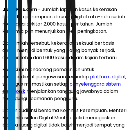
JawaPos.com
- Jumlah laporan kasus kekerasan
terhadap perempuan di ruang digital rata-rata sudah
mencapai sekitar 2.000 kasus per tahun. Jumlah
kasusnya pun menunjukkan tren peningkatan.
Dari jumlah tersebut, kekerasan seksual berbasis
online menjadi bentuk yang paling banyak terjadi,
dengan lebih dari 1.600 kasus dalam kajian terbaru.
Kondisi ini mendorong pemerintah untuk
memperketat pengawasan terhadap
platform digital
,
sekaligus memastikan setiap
penyelenggara sistem
elektronik
menjalankan tanggung jawabnya dalam
melindungi keamanan pengguna.
Dalam audiensi bersama Komnas Perempuan, Menteri
Komunikasi dan Digital Meutya Hafid menegaskan
bahwa ruang digital tidak boleh menjadi tempat yang