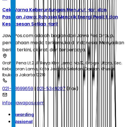
Cek Warna Keberuntungan Menurut Hari dan
Pasaran Jawa: Rahasia Menarik Energi Positif dan
Kesuksesan Setiap Hari!
JawaPos.com adalah bagian dari Jawa Pos Group,
perusahaan media terkemuka di Indonesia. Menyajikan
berita terkini, akurat, dan terpercaya.
Graha Pena Lt.2 Jl. Raya Kby. Lama No.12, Grogol Utara, Kec.
Kebayoran Lama, Kota Jakarta Selatan, Daerah Khusus
Ibukota Jakarta 12210
021-53699659
|
021-5349207
(Fax)
info@jawapos.com
Awarding
Nasional