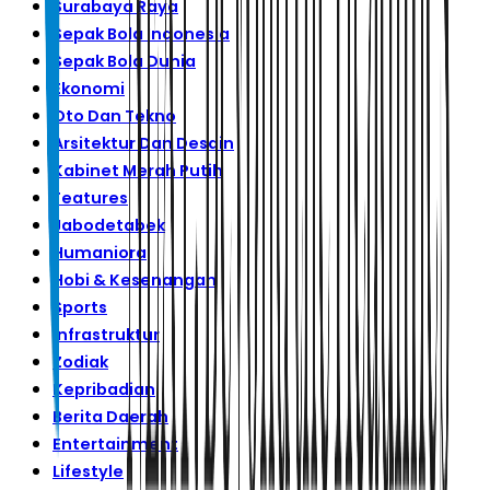
Surabaya Raya
Sepak Bola Indonesia
Sepak Bola Dunia
Ekonomi
Oto Dan Tekno
Arsitektur Dan Desain
Kabinet Merah Putih
Features
Jabodetabek
Humaniora
Hobi & Kesenangan
Sports
Infrastruktur
Zodiak
Kepribadian
Berita Daerah
Entertainment
Lifestyle