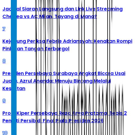
Jadwal Siaran Langsung dan Link Live Streaming
Chelsea vs AC Milan, Tayang di Mana?
7
Kejagung Periksa Febrie Adriansyah: Kenakan Rompi
Pink dan Tangan Terborgol
8
Presiden Persebaya Surabaya Angkat Bicara Usai
Juara, Azrul Ananda: Menuju Bintang Melalui
Kesulitan
9
Profil Kiper Persebaya Reza Arya Pratama, Tepis 2
Penalti Persib di Final Piala Presiden 2026
10