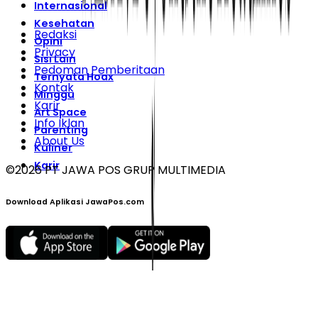
Internasional
Kesehatan
Redaksi
Opini
Privacy
Sisi Lain
Pedoman Pemberitaan
Ternyata Hoax
Kontak
Minggu
Karir
Art Space
Info Iklan
Parenting
About Us
Kuliner
Karir
©
2026
PT JAWA POS GRUP MULTIMEDIA
Download Aplikasi JawaPos.com