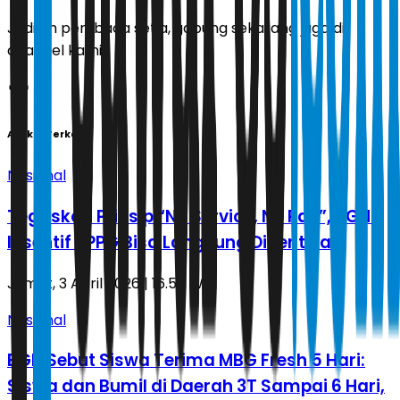
Jadilah pembaca setia, gabung sekarang juga di
channel kami!
Artikel Terkait
Nasional
Tegaskan Prinsip “No Service, No Pay”, BGN:
Insentif SPPG Bisa Langsung Dihentikan
Jumat, 3 April 2026 | 16.56 WIB
Nasional
BGN Sebut Siswa Terima MBG Fresh 5 Hari:
Siswa dan Bumil di Daerah 3T Sampai 6 Hari,