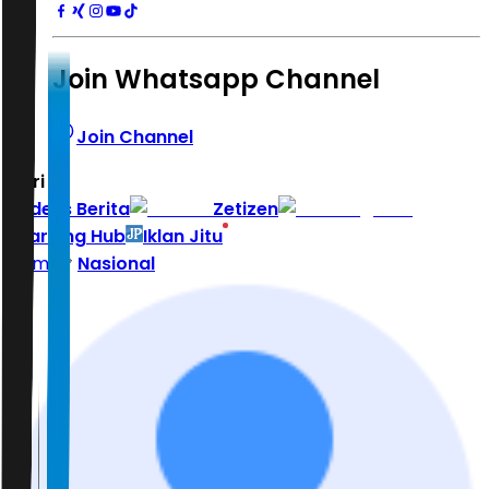
Join Whatsapp Channel
Join Channel
Hari ini
|
Indeks Berita
Zetizen
Learning Hub
Iklan Jitu
Home
Nasional