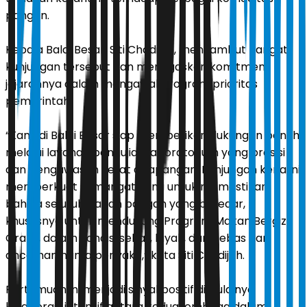
pangan.
Kepala Balai Besar, Siti Chadijah, menyambut hangat
kunjungan tersebut dan menegaskan komitmen
jajarannya dalam mengawal program prioritas
pemerintah.
“Kami di Balai Besar siap memberikan dukungan penuh
melalui layanan pengujian laboratorium yang presisi
dan pengawasan ketat di lapangan. Kunjungan kerja ini
memperkuat semangat kami untuk memastikan
bahwa seluruh bahan pangan yang beredar,
khususnya untuk mendukung Program Makan Bergizi
Gratis, dalam kondisi sehat, layak, dan bebas dari
ancaman hama penyakit,” kata Siti Chadijah.
Pertemuan ini menjadi sinyal positif dimulainya
kolaborasi intensif antara kedua lembaga dalam