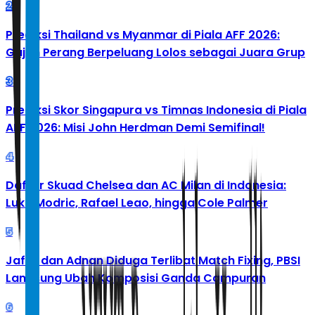
2
Prediksi Thailand vs Myanmar di Piala AFF 2026:
Gajah Perang Berpeluang Lolos sebagai Juara Grup
3
Prediksi Skor Singapura vs Timnas Indonesia di Piala
AFF 2026: Misi John Herdman Demi Semifinal!
4
Daftar Skuad Chelsea dan AC Milan di Indonesia:
Luka Modric, Rafael Leao, hingga Cole Palmer
5
Jafar dan Adnan Diduga Terlibat Match Fixing, PBSI
Langsung Ubah Komposisi Ganda Campuran
6