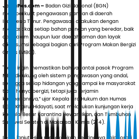
JawaPos.com –
Badan Gizi Nasional (BGN)
memperkuat pengawasan pangan di daerah
Indonesia Timur. Pengawasan dilakukan dengan
memastikan setiap bahan pangan yang beredar, baik
dari dalam maupun luar daerah, aman dan layak
dikonsumsi sebagai bagian dari Program Makan Bergizi
Gratis (MBG).
"Kami ingin memastikan bahwa rantai pasok Program
MBG didukung oleh sistem pengawasan yang andal,
sehingga setiap hidangan yang sampai ke masyarakat
tidak hanya bergizi, tetapi juga terjamin
keamanannya,” ujar Kepala Biro Hukum dan Humas
BGN, Khairul Hidayati, saat melakukan kunjungan kerja
ke Balai Besar Karantina Hewan, Ikan, dan Tumbuhan
Sulawesi Selatan di Makassar, Kamis (2/4).
Lebih lanjut, Hida menekankan pentingnya kolaborasi