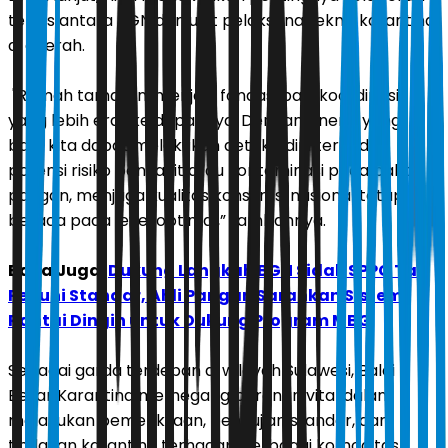
teknis antara BGN dan unit pelaksana teknis karantina
di daerah.
"Ramah tamah ini menjadi fondasi bagi koordinasi
yang lebih erat ke depannya. Dengan sinergi yang
baik, kita dapat melakukan deteksi dini terhadap
potensi risiko penyakit atau kontaminasi pada bahan
pangan, menjaga kualitas konsumsi nasional tetap
berada pada level optimal,” tambahnya.
Baca Juga:
Dukung Langkah BGN Sidak SPPG Tak
Penuhi Standar, Ahli Pangan Sarankan Sistem
Rantai Dingin untuk Dukung Program MBG
Sebagai garda terdepan di wilayah Sulawesi, Balai
Besar Karantina memegang peranan vital dalam
melakukan pemeriksaan, pengujian standar, dan
tindakan karantina terhadap berbagai komoditas