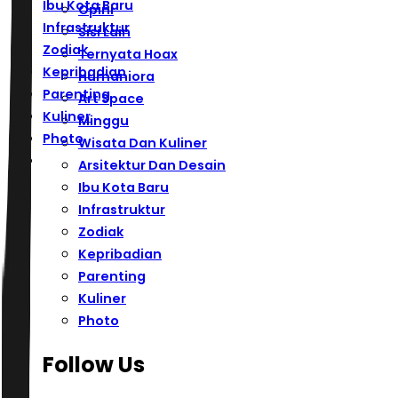
Ibu Kota Baru
Opini
Infrastruktur
Sisi Lain
Zodiak
Ternyata Hoax
Kepribadian
Humaniora
Parenting
Art Space
Kuliner
Minggu
Photo
Wisata Dan Kuliner
Arsitektur Dan Desain
Ibu Kota Baru
Infrastruktur
Zodiak
Kepribadian
Parenting
Kuliner
Photo
Follow Us