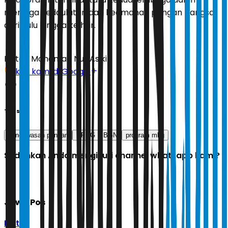
menjaga kedaulatan dan keamanan pangan bangsa
dari hulu hingga ke hilir.
Editor:
Mohamad Nur Asikin
Ikuti kami di Google
Tags
pengawasan pangan
SPPG
BGN
program mbg
Sudahkah Anda mengikuti channel whatsapp kami?
Jawa Pos
Ikuti