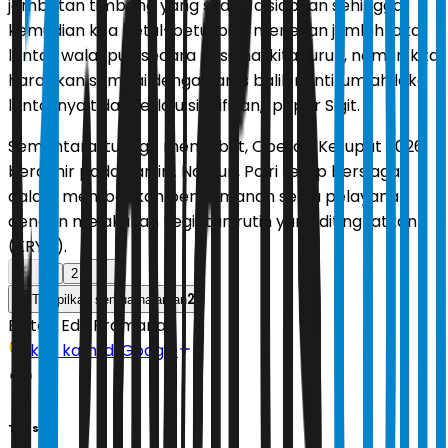
jembatan timbang yang sudah disiapkan sehingga
kemudian kita betul-betul bisa menekan jumlah laka
lantas walaupun secara nasional kita turun, namun kita
harapkan sampai dengan arus balik nanti jumlah laka
lantasnya tidak terlalu signifikan," papar Sigit.
Sementara itu, Sigit menyebut, Operasi Ketupat 2026
berakhir pada hari ini. Namun, Polri tetap bersiaga
dalam memberikan pengamanan serta pelayanan
dengan melakukan kegiatan rutin yang ditingkatkan
(KRYD).
1
2
2
Tampilkan semua halaman
Editor:
Edy Pramana
Ikuti kami di Google
Tags