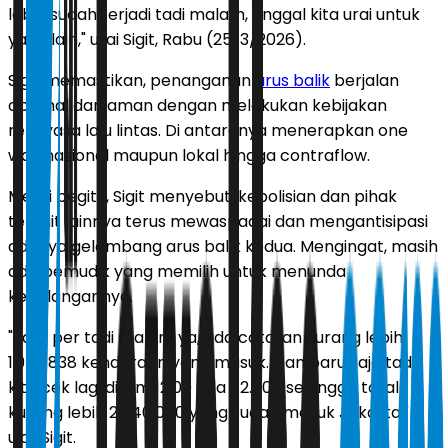
lebih sudah terjadi tadi malam, tinggal kita urai untuk
yang lain," urai Sigit, Rabu (25/3/2026).
Sigit memastikan, penanganan
arus balik
berjalan
optimal dan aman dengan melakukan kebijakan
rekayasa lalu lintas. Di antaranya menerapkan one
way nasional maupun lokal hingga contraflow.
Meski begitu, Sigit menyebut, kepolisian dan pihak
terkait lainnya terus mewaspadai dan mengantisipasi
adanya gelombang arus balik kedua. Mengingat, masih
ada pemudik yang memilih untuk menunda
kepulangannya.
"Jadi, per tadi malam ya, ada catatan kurang lebih
1.958.838 kendaraan yang masuk. Dan baru saja tadi
kita cek lagi di jam 12.00 ada 82.000 sehingga total
kurang lebih 2.040.000 yang sudah masuk Jakarta,"
ujar Sigit.