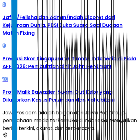
8
Jafar/Felisha dan Adnan/Indah Dicoret dari
Kejuaraan Dunia, PBSI Buka Suara Soal Dugaan
Match Fixing
9
Prediksi Skor Singapura vs Timnas Indonesia di Piala
AFF 2026: Pembuktian Sihir John Herdman!
10
Profil Malik Bawazier, Suami Cut Keke yang
Dilaporkan Kasus Perzinaan dan Kohabitasi
JawaPos.com adalah bagian dari Jawa Pos Group,
perusahaan media terkemuka di Indonesia. Menyajikan
berita terkini, akurat, dan terpercaya.