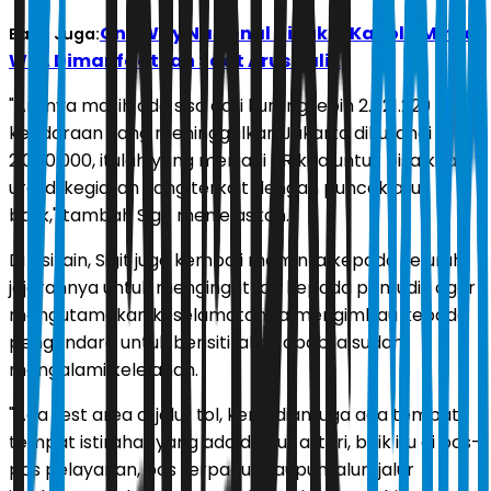
One Way Nasional Dibuka, Kapolri Minta
Baca Juga:
WFA Dimanfaatkan Saat Arus Balik
"Artinya masih ada sisa dari kurang lebih 2.521.229
kendaraan yang meninggalkan Jakarta dikurangi
2.040.000, itulah yang menjadi PR kita untuk bisa kita
urai di kegiatan yang terkait dengan puncak arus
balik," tambah Sigit menjelaskan.
Di sisi lain, Sigit juga kembali meminta kepada seluruh
jajarannya untuk mengingatkan kepada pemudik agar
mengutamakan keselamatan. Ia mengimbau kepada
pengendara untuk berisitirahat apabila sudah
mengalami kelelahan.
"Ada rest area di jalur tol, kemudian juga ada tempat-
tempat istirahat yang ada di jalur arteri, baik itu di pos-
pos pelayanan, pos terpadu ataupun jalur-jalur