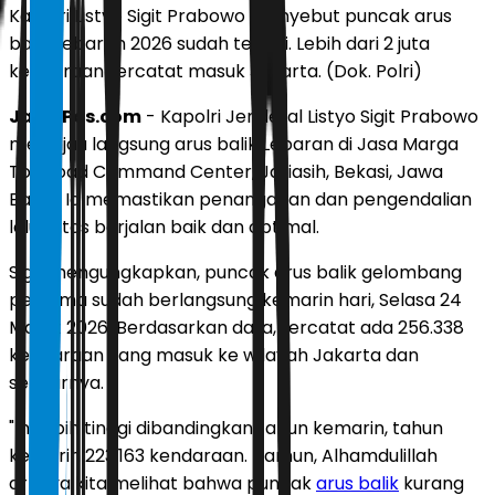
Kapolri Listyo Sigit Prabowo menyebut puncak arus
balik Lebaran 2026 sudah terjadi. Lebih dari 2 juta
kendaraan tercatat masuk Jakarta. (Dok. Polri)
JawaPos.com
- Kapolri Jenderal Listyo Sigit Prabowo
meninjau langsung arus balik Lebaran di Jasa Marga
Toll Road Command Center, Jatiasih, Bekasi, Jawa
Barat. Ia memastikan penanganan dan pengendalian
lalu lintas berjalan baik dan optimal.
Sigit mengungkapkan, puncak arus balik gelombang
pertama sudah berlangsung kemarin hari, Selasa 24
Maret 2026. Berdasarkan data, tercatat ada 256.338
kendaraan yang masuk ke wilayah Jakarta dan
sekitarnya.
"Ini lebih tinggi dibandingkan tahun kemarin, tahun
kemarin 223.163 kendaraan. Namun, Alhamdulillah
artinya kita melihat bahwa puncak
arus balik
kurang