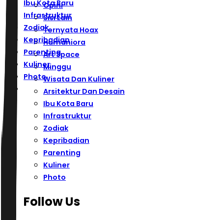
Ibu Kota Baru
Opini
Infrastruktur
Sisi Lain
Zodiak
Ternyata Hoax
Kepribadian
Humaniora
Parenting
Art Space
Kuliner
Minggu
Photo
Wisata Dan Kuliner
Arsitektur Dan Desain
Ibu Kota Baru
Infrastruktur
Zodiak
Kepribadian
Parenting
Kuliner
Photo
Follow Us