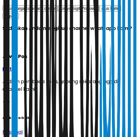
jasa marga command center
Listyo Sigit Prabowo
arus balik
kapolri
Sudahkah Anda mengikuti channel whatsapp kami?
Jawa Pos
Ikuti
Jadilah pembaca setia, gabung sekarang juga di
channel kami!
Artikel Terkait
Nasional