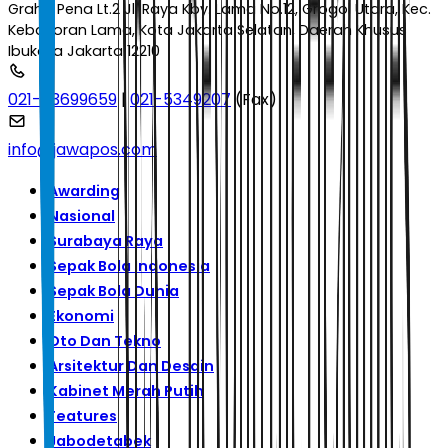
Graha Pena Lt.2 Jl. Raya Kby. Lama No.12, Grogol Utara, Kec.
Kebayoran Lama, Kota Jakarta Selatan, Daerah Khusus
Ibukota Jakarta 12210
021-53699659
|
021-5349207
(Fax)
info@jawapos.com
Awarding
Nasional
Surabaya Raya
Sepak Bola Indonesia
Sepak Bola Dunia
Ekonomi
Oto Dan Tekno
Arsitektur Dan Desain
Kabinet Merah Putih
Features
Jabodetabek