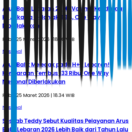
Arus Balik Lebaran 2026: Volume Kendaraan
ke Jakarta Melonjak 49%, One Way
Diberlakukan
Rabu, 25 Maret 2026 | 18.50 WIB
Nasional
Arus Balik Meledak pada H+2 Lebaran!
Kendaraan Tembus 133 Ribu, One Way
Nasional Diberlakukan
Rabu, 25 Maret 2026 | 18.34 WIB
Nasional
Seskab Teddy Sebut Kualitas Pelayanan Arus
Balik Lebaran 2026 Lebih Baik dari Tahun Lalu