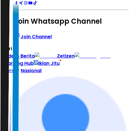
Join Whatsapp Channel
Join Channel
Hari ini
|
Indeks Berita
Zetizen
Learning Hub
Iklan Jitu
Home
Nasional