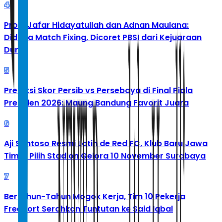
4
Profil Jafar Hidayatullah dan Adnan Maulana:
Diduga Match Fixing, Dicoret PBSI dari Kejuaraan
Dunia
5
Prediksi Skor Persib vs Persebaya di Final Piala
Presiden 2026: Maung Bandung Favorit Juara
6
Aji Santoso Resmi Latih de Red FC, Klub Baru Jawa
Timur Pilih Stadion Gelora 10 November Surabaya
7
Bertahun-Tahun Mogok Kerja, Tim 10 Pekerja
Freeport Serahkan Tuntutan ke Said Iqbal