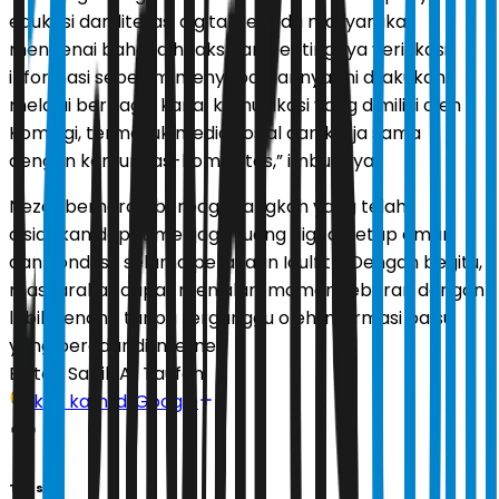
edukasi dan literasi digital kepada masyarakat
mengenai bahaya hoaks dan pentingnya verifikasi
informasi sebelum menyebarkannya. Ini dilakukan
melalui berbagai kanal komunikasi yang dimiliki oleh
Komdigi, termasuk media sosial dan kerja sama
dengan komunitas-komunitas,” imbuhnya.
Nezar berharap berbagai langkah yang telah
disiapkan dapat menjaga ruang digital tetap aman
dan kondusif selama perayaan Idulfitri. Dengan begitu,
masyarakat dapat menjalani momen Lebaran dengan
lebih tenang tanpa terganggu oleh informasi palsu
yang beredar di internet.
Editor:
Sabik Aji Taufan
Ikuti kami di Google
Tags