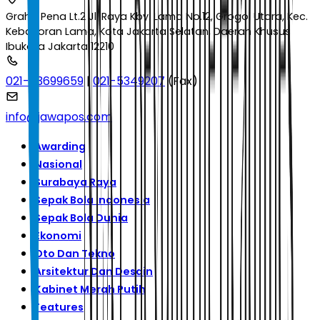
Graha Pena Lt.2 Jl. Raya Kby. Lama No.12, Grogol Utara, Kec.
Kebayoran Lama, Kota Jakarta Selatan, Daerah Khusus
Ibukota Jakarta 12210
021-53699659
|
021-5349207
(Fax)
info@jawapos.com
Awarding
Nasional
Surabaya Raya
Sepak Bola Indonesia
Sepak Bola Dunia
Ekonomi
Oto Dan Tekno
Arsitektur Dan Desain
Kabinet Merah Putih
Features