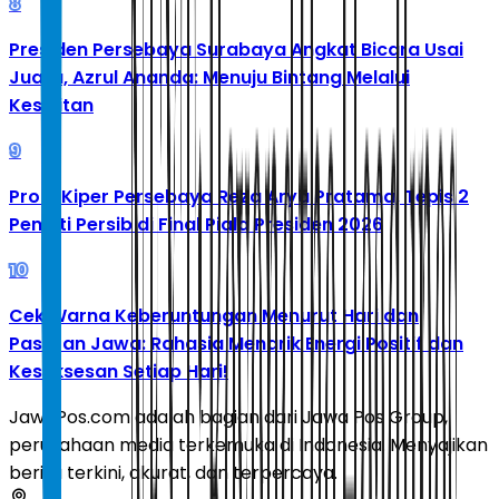
8
Presiden Persebaya Surabaya Angkat Bicara Usai
Juara, Azrul Ananda: Menuju Bintang Melalui
Kesulitan
9
Profil Kiper Persebaya Reza Arya Pratama, Tepis 2
Penalti Persib di Final Piala Presiden 2026
10
Cek Warna Keberuntungan Menurut Hari dan
Pasaran Jawa: Rahasia Menarik Energi Positif dan
Kesuksesan Setiap Hari!
JawaPos.com adalah bagian dari Jawa Pos Group,
perusahaan media terkemuka di Indonesia. Menyajikan
berita terkini, akurat, dan terpercaya.