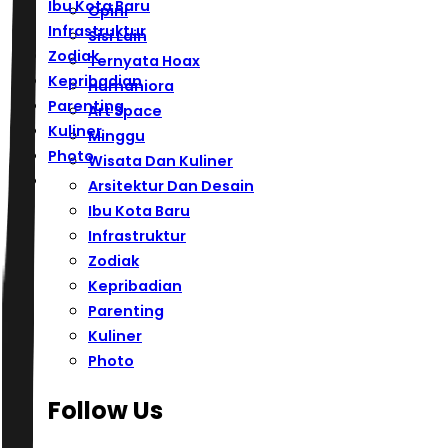
Ibu Kota Baru
Opini
Infrastruktur
Sisi Lain
Zodiak
Ternyata Hoax
Kepribadian
Humaniora
Parenting
Art Space
Kuliner
Minggu
Photo
Wisata Dan Kuliner
Arsitektur Dan Desain
Ibu Kota Baru
Infrastruktur
Zodiak
Kepribadian
Parenting
Kuliner
Photo
Follow Us