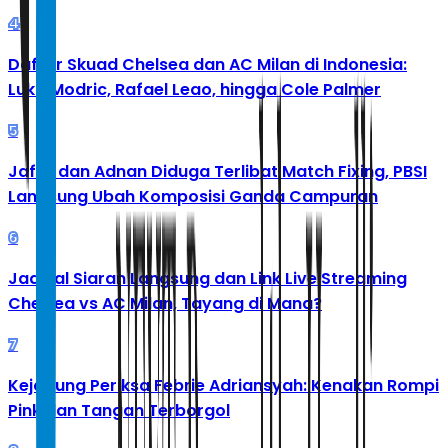
4
Daftar Skuad Chelsea dan AC Milan di Indonesia:
Luka Modric, Rafael Leao, hingga Cole Palmer
5
Jafar dan Adnan Diduga Terlibat Match Fixing, PBSI
Langsung Ubah Komposisi Ganda Campuran
6
Jadwal Siaran Langsung dan Link Live Streaming
Chelsea vs AC Milan, Tayang di Mana?
7
Kejagung Periksa Febrie Adriansyah: Kenakan Rompi
Pink dan Tangan Terborgol