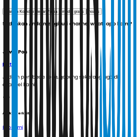
Wamen Komdigi Nezar Patria
mudik gratis
hoaks
Sudahkah Anda mengikuti channel whatsapp kami?
Jawa Pos
Ikuti
Jadilah pembaca setia, gabung sekarang juga di
channel kami!
Artikel Terkait
Ekonomi