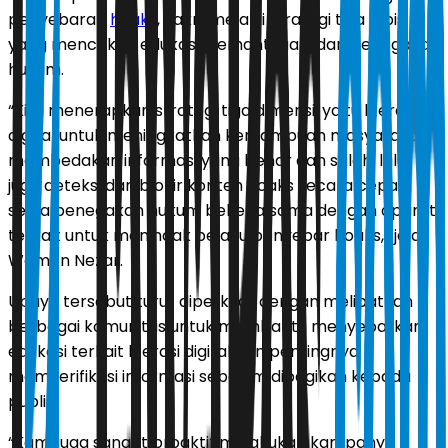
penyebaran
hoaks
, yakni melalui strategi tiga lapis
yang mencakup edukasi, pemantauan, dan penegakan
hukum.
“Kita menerapkan strategi tiga dimensi, yaitu literasi
digital untuk meningkatkan kemampuan masyarakat
membedakan informasi yang benar dan salah, lalu
juga deteksi dan blokir konten hoaks secara cepat,
serta penegakan hukum bekerja sama dengan aparat
terkait untuk menindak pelaku penyebar hoaks,” jelas
Wamen Nezar.
Upaya tersebut turut diperkuat dengan melibatkan
berbagai komunitas untuk membantu menyebarkan
edukasi terkait literasi digital dan pentingnya
memverifikasi informasi sebelum dibagikan kepada
publik.
“Kami juga sangat proaktif melakukan kampanye