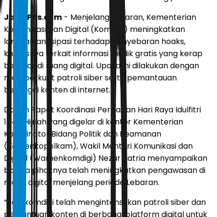
JawaPos.com
- Menjelang Lebaran, Kementerian
Komunikasi dan Digital (Komdigi) meningkatkan
langkah antisipasi terhadap penyebaran hoaks,
khususnya terkait informasi mudik gratis yang kerap
beredar di ruang digital. Upaya ini dilakukan dengan
memperkuat patroli siber serta pemantauan
berbagai konten di internet.
Dalam Rapat Koordinasi Persiapan Hari Raya Idulfitri
1447 Hijriah yang digelar di kantor Kementerian
Koordinator Bidang Politik dan Keamanan
(Kemenkopolkam), Wakil Menteri Komunikasi dan
Digital (Wamenkomdigi) Nezar Patria menyampaikan
bahwa pihaknya telah meningkatkan pengawasan di
ruang digital menjelang periode Lebaran.
“Kemkomdigi telah mengintensifkan patroli siber dan
pemantuan konten di berbagai platform digital untuk