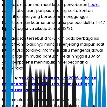
mendeteksi dan menindaklanjuti penyebaran
hoaks
,
ujaran kebencian, penipuan daring, serta konten
negatif lainnya yang berpotensi mengganggu
ketertiban dan keamanan selama periode Idulfitri 1447
Hijriah,” tegasnya dikutip Jumat (13/3).
Pengawasan tersebut difokuskan pada berbagai isu
sensitif yang biasanya muncul menjelang maupun saat
Idulfitri. Di antaranya informasi palsu mengenai jadwal
libur, program mudik, bantuan sosial, hingga isu SARA
yang berpotensi menimbulkan perpecahan di
masyarakat.
Fokus Operasi Ketupat 2026 Jakarta
Baca Juga:
Barat: Antisipasi Kejahatan Jalanan Hingga
Awasi Harga Pangan
Selain melakukan pemantauan, Komdigi juga
menerapkan pendekatan khusus dalam menangani