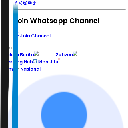
Join Whatsapp Channel
Join Channel
Hari ini
|
Indeks Berita
Zetizen
Learning Hub
Iklan Jitu
Home
Nasional