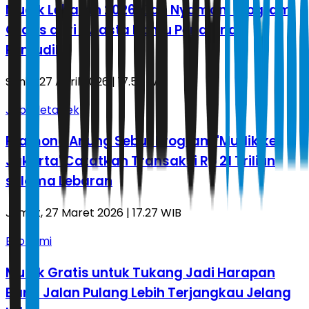
Mudik Lebaran 2026 Kian Nyaman, Program
Gratis dari Swasta Bantu Perjalanan
Pemudik
Senin, 27 April 2026 | 17.57 WIB
Jabodetabek
Pramono Anung Sebut Program 'Mudik ke
Jakarta' Catatkan Transaksi Rp 21 Triliun
selama Lebaran
Jumat, 27 Maret 2026 | 17.27 WIB
Ekonomi
Mudik Gratis untuk Tukang Jadi Harapan
Baru, Jalan Pulang Lebih Terjangkau Jelang