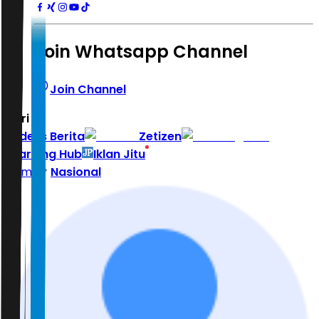
Join Whatsapp Channel
Join Channel
Hari ini
|
Indeks Berita
Zetizen
Learning Hub
Iklan Jitu
Home
Nasional