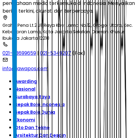
perusahaan media terkemuka di Indonesia. Menyajikan
berita terkini, akurat, dan terpercaya.
Graha Pena Lt.2 Jl. Raya Kby. Lama No.12, Grogol Utara, Kec.
Kebayoran Lama, Kota Jakarta Selatan, Daerah Khusus
Ibukota Jakarta 12210
021-53699659
|
021-5349207
(Fax)
info@jawapos.com
Awarding
Nasional
Surabaya Raya
Sepak Bola Indonesia
Sepak Bola Dunia
Ekonomi
Oto Dan Tekno
Arsitektur Dan Desain