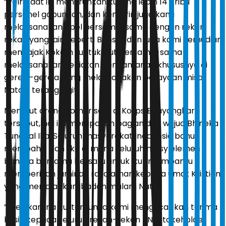
”Polri saat ini menurunkan kurang lebih 147 ribu
personel gabungan, dan kemarin juga kami
melaksanakan apel bersama-sama dengan rekan
rekan yang lain seperti Banser dan juga kami kemudian
mengajak Kokam , untuk ikut bersama-sama
melaksanakan kegiatan pengamanan khususnya di
gereja-gereja yang melaksanakan perayaan misa
Natal,” terang Sigit.
Menurut orang nomor satu di Korps Bhayangkara
tersebut, hal itu merupakan bagian dari wujud Bhineka
Tunggal Ika. Seluruh masyarakat Indonesia bahu-
membahu dan ika di mana seluruh masy elemen
bangsa bersama bersatu untuk ikut membantu
memberikan jaminan rasa aman kepada umat Kristiani
yang menjalankan ibadah malam Natal.
”Oleh karena itu, tentunya kami mengucapkan terima
kasih kepada seluruh rekan-rekan TNI, stakeholder