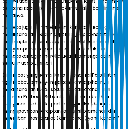
bahwa tidak sedikit umat Kristiani di lokasi terdampak
bencana tidak bisa merayakan Natal sebagaimana
mestinya.
”Mereka juga ingin melaksanakan atau sedang
melaksanakan ibadah seperti ini, tapi kondisi tidak
memungkinkan untuk seperti ini. Oleh karena itu, kami
menyampaikan kepada umat di sini untuk turut
mendoakan agar mereka juga bisa mengatasi ini
semua,” ucap Djamari.
Di tempat yang sama, Kapolri Jenderal Polisi Listyo
Sigit Prabowo menyampaikan bahwa pihaknya
melaksanakan tugas sesuai dengan arahan dari
Presiden Prabowo Subianto. Yakni memberikan
pelayanan terbaik kepada masyarakat dengan
mengupayakan terciptanya situasi keamanan dan
ketertiban masyarakat (kamtibmas) yang kondusif.