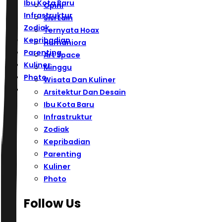
Ibu Kota Baru
Opini
Infrastruktur
Sisi Lain
Zodiak
Ternyata Hoax
Kepribadian
Humaniora
Parenting
Art Space
Kuliner
Minggu
Photo
Wisata Dan Kuliner
Arsitektur Dan Desain
Ibu Kota Baru
Infrastruktur
Zodiak
Kepribadian
Parenting
Kuliner
Photo
Follow Us