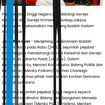
Para pejabat tinggi negara mendatangi Gereja
Katedral dan Gereja Immanuel, &nbsp;Jakpus.
Kunjungan dilaksanakan menjelang ibadah malam
Natal. (Polri)
JawaPos.com
- Menjelang pelaksanaan ibadah
malam Natal pada Rabu (24/12), sejumlah pejabat
tinggi negara mendatangi Gereja Katedral dan Gereja
Immanuel, Jakarta Pusat (Jakpus). Dalam
kesempatan itu, Menteri Koordinator Bidang Politik dan
Keamanan (Menko Polkam) Djamari Chaniago
mengajak semua pihak mendoakan korban bencana
alam di Sumatera.
Bersama sejumlah pejabat tinggi negara seperti
Menteri Koordinator Bidang Pembangunan Manusia
dan Kebudayaan (Menko PMK) Pratikno, Menteri