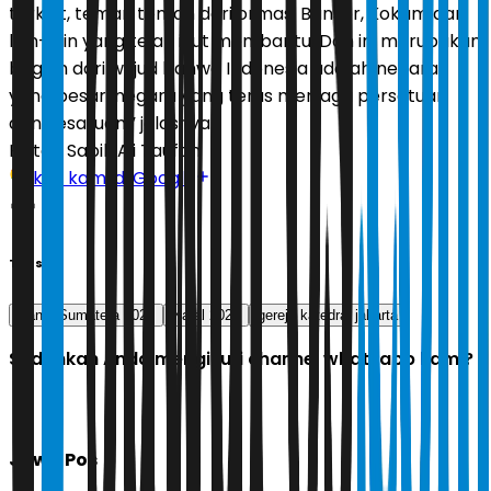
terkait, teman teman dari ormas, Banser, Kokam dan
lain-lain yang telah ikut membantu. Dan ini merupakan
bagian dari wujud bahwa Indonesia adalah negara
yang besar, negara yang terus menjaga persatuan
dan kesatuan,” jelasnya.
Editor:
Sabik Aji Taufan
Ikuti kami di Google
Tags
Banjir Sumatera 2025
Natal 2025
gereja katedral jakarta
Sudahkah Anda mengikuti channel whatsapp kami?
Jawa Pos