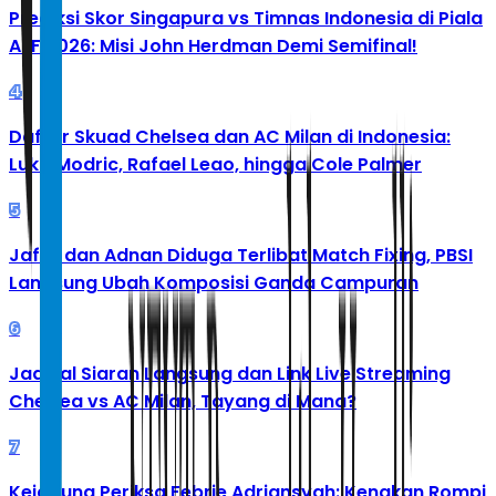
Prediksi Skor Singapura vs Timnas Indonesia di Piala
AFF 2026: Misi John Herdman Demi Semifinal!
4
Daftar Skuad Chelsea dan AC Milan di Indonesia:
Luka Modric, Rafael Leao, hingga Cole Palmer
5
Jafar dan Adnan Diduga Terlibat Match Fixing, PBSI
Langsung Ubah Komposisi Ganda Campuran
6
Jadwal Siaran Langsung dan Link Live Streaming
Chelsea vs AC Milan, Tayang di Mana?
7
Kejagung Periksa Febrie Adriansyah: Kenakan Rompi