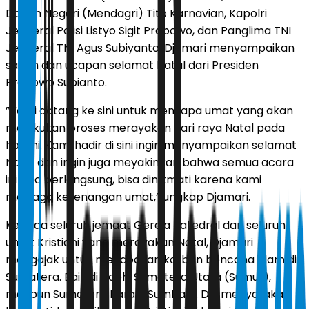
Dalam Negeri (Mendagri) Tito Karnavian, Kapolri
Jenderal Polisi Listyo Sigit Prabowo, dan Panglima TNI
Jenderal TNI Agus Subiyanto, Djamari menyampaikan
salam dan ucapan selamat Natal dari Presiden
Prabowo Subianto.
”Kami datang ke sini untuk menyapa umat yang akan
melakukan proses merayakan hari raya Natal pada
hari ini. Kami hadir di sini ingin menyampaikan selamat
Natal dan ingin juga meyakinkan bahwa semua acara
ini bisa berlangsung, bisa dinikmati karena kami
menjaga ketenangan umat,” ungkap Djamari.
Kepada seluruh jemaat Gereja Katedral dan seluruh
umat Kristiani yang merayakan Natal, Djamari
mengajak untuk mendoakan korban bencana alam di
Sumatera. Baik di Aceh, Sumatera Utara (Sumut),
maupun Sumatera Barat (Sumbar). Dia menyatakan