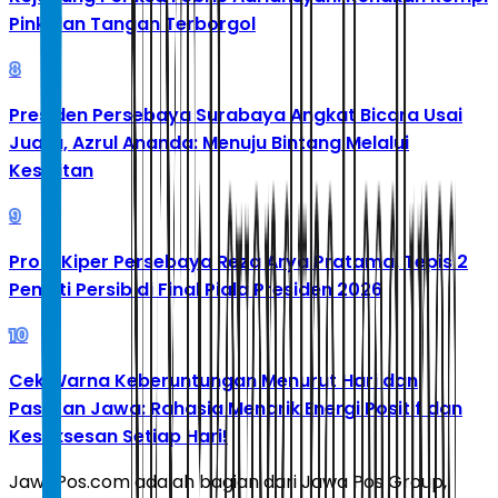
Pink dan Tangan Terborgol
8
Presiden Persebaya Surabaya Angkat Bicara Usai
Juara, Azrul Ananda: Menuju Bintang Melalui
Kesulitan
9
Profil Kiper Persebaya Reza Arya Pratama, Tepis 2
Penalti Persib di Final Piala Presiden 2026
10
Cek Warna Keberuntungan Menurut Hari dan
Pasaran Jawa: Rahasia Menarik Energi Positif dan
Kesuksesan Setiap Hari!
JawaPos.com adalah bagian dari Jawa Pos Group,