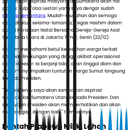
perhatikan aspirasi masyarakat Sumatera akan hal
pabrik Pulp Toba Lestari yang saya dengar sudah
ditutup sementara
. Mudah-mudahan dan semoga
akan ditutup selama-lamanya," tegas Hashim dalam
acara Perayaan Natal Bersama Gereja-Gereja Asal
Sumatera Utara di Jakarta Timur, Senin (22/12).
Hashim memahami betul keresahan warga terkait
dampak lingkungan yang diduga akibat operasional
industri besar. Ia berjanji tidak akan tinggal diam dan
akan menyampaikan tuntutan warga Sumut langsung
kepada Presiden.
"Jadi ini tentu saya akan sampaikan aspirasi
masyarakat Sumatera Utara kepada Presiden. Dan
saya yakin Presiden akan memperhatikan dan akan
menanggapi dengan baik," tambahnya.
Bantah Prabowo Miliki Lahan