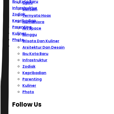
Ibu Kota Baru
Opini
Infrastruktur
Sisi Lain
Zodiak
Ternyata Hoax
Kepribadian
Humaniora
Parenting
Art Space
Kuliner
Minggu
Photo
Wisata Dan Kuliner
Arsitektur Dan Desain
Ibu Kota Baru
Infrastruktur
Zodiak
Kepribadian
Parenting
Kuliner
Photo
Follow Us