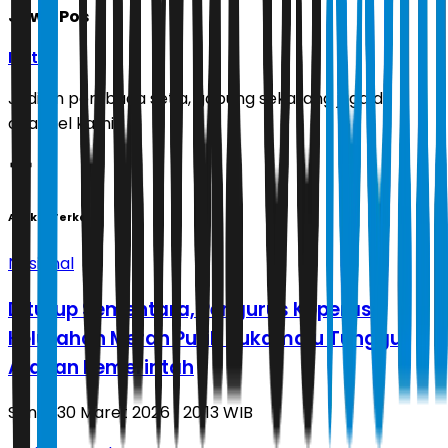
Jawa Pos
Ikuti
Jadilah pembaca setia, gabung sekarang juga di
channel kami!
Artikel Terkait
Nasional
Ditutup Sementara, Pengurus Koperasi
Kelurahan Merah Putih Sukamaju Tunggu
Arahan Pemerintah
Senin, 30 Maret 2026 | 20.13 WIB