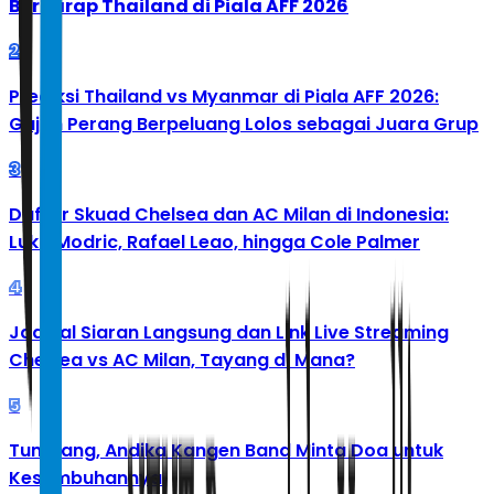
Berharap Thailand di Piala AFF 2026
2
Prediksi Thailand vs Myanmar di Piala AFF 2026:
Gajah Perang Berpeluang Lolos sebagai Juara Grup
3
Daftar Skuad Chelsea dan AC Milan di Indonesia:
Luka Modric, Rafael Leao, hingga Cole Palmer
4
Jadwal Siaran Langsung dan Link Live Streaming
Chelsea vs AC Milan, Tayang di Mana?
5
Tumbang, Andika Kangen Band Minta Doa untuk
Kesembuhannya