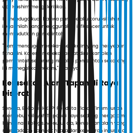
ujar Hashim mengklarifikasi.
Ia menduga kuat bahwa para pelaku korupsi lahan
ilegal inilah yang menggunakan influencer untuk
menyudutkan pemerintah.
"Kami menduga mereka-mereka ini yang menyebar
fitnah ini. Karena mereka sangat dirugikan oleh
pemerintah sekarang ini, kalau pemerintah sekarang
ini menegakkan hukum," jelasnya.
Kerusakan Alam Tapanuli Raya
Disorot
Senada, Ephorus HKBP, Pendeta Victor Tinambunan
menyebut wilayah Tapanuli Raya sedang mengalami
bencana ekologis. Menurut dia, kerusakan alam yang
masif adalah dampak nyata dari kehadiran industri di