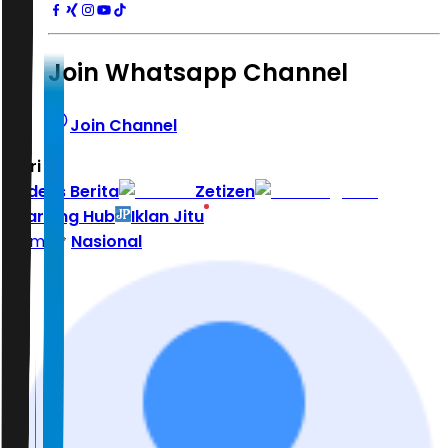
Join Whatsapp Channel
Join Channel
Hari ini
|
Indeks Berita
Zetizen
Learning Hub
Iklan Jitu
Home
Nasional