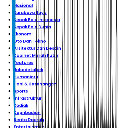
Nasional
Surabaya Raya
Sepak Bola Indonesia
Sepak Bola Dunia
Ekonomi
Oto Dan Tekno
Arsitektur Dan Desain
Kabinet Merah Putih
Features
Jabodetabek
Humaniora
Hobi & Kesenangan
Sports
Infrastruktur
Zodiak
Kepribadian
Berita Daerah
Entertainment