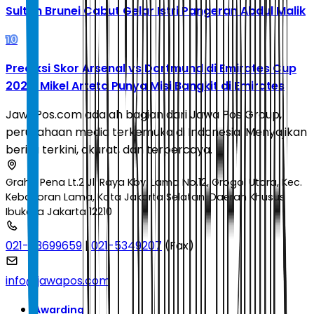
Sultan Brunei Cabut Gelar Istri Pangeran Abdul Malik
10
Prediksi Skor Arsenal vs Dortmund di Emirates Cup
2026: Mikel Arteta Punya Misi Bangkit di Emirates
JawaPos.com adalah bagian dari Jawa Pos Group,
perusahaan media terkemuka di Indonesia. Menyajikan
berita terkini, akurat, dan terpercaya.
Graha Pena Lt.2 Jl. Raya Kby. Lama No.12, Grogol Utara, Kec.
Kebayoran Lama, Kota Jakarta Selatan, Daerah Khusus
Ibukota Jakarta 12210
021-53699659
|
021-5349207
(Fax)
info@jawapos.com
Awarding