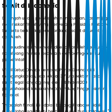
Sawit di Indonesia
Di tengah upaya pembenahan lingkungan, Hashim juga
meluruskan fitnah yang menyerang Presiden Prabowo
Subianto terkait kepemilikan lahan sawit di Sumatera
dan Aceh.
Ia menuding isu ini sengaja disebarkan oleh pengusaha
nakal yang merasa terancam oleh penegakan hukum
pemerintah.
Wakil Ketua Dewan Pembina Partai Gerindra ini
mengungkapkan, ada sekitar 3,7 juta hektare lahan
sawit ilegal yang digarap oleh lebih dari 200
perusahaan di kawasan hutan lindung hingga Taman
Nasional.
"Ini adalah fitnah, ini adalah bohong. Prabowo tidak
punya lahan sawit satu hektare pun di bumi Indonesia,"