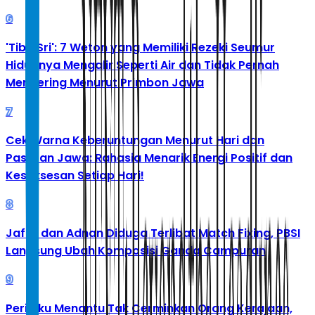
6
'Tibo Sri': 7 Weton yang Memiliki Rezeki Seumur
Hidupnya Mengalir Seperti Air dan Tidak Pernah
Mengering Menurut Primbon Jawa
7
Cek Warna Keberuntungan Menurut Hari dan
Pasaran Jawa: Rahasia Menarik Energi Positif dan
Kesuksesan Setiap Hari!
8
Jafar dan Adnan Diduga Terlibat Match Fixing, PBSI
Langsung Ubah Komposisi Ganda Campuran
9
Perilaku Menantu Tak Cerminkan Orang Kerajaan,