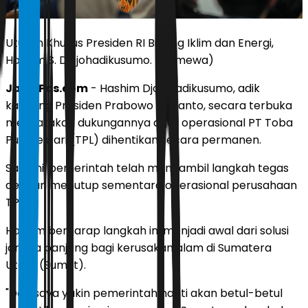
Utusan Khusus Presiden RI Bidang Iklim dan Energi,
Hashim S. Djojohadikusumo. (Istimewa)
JawaPos.com
- Hashim Djojohadikusumo, adik
kandung Presiden Prabowo Subianto, secara terbuka
menyatakan dukungannya agar operasional PT Toba
Pulp Lestari (TPL) dihentikan secara permanen.
Saat ini, pemerintah telah mengambil langkah tegas
dengan menutup sementara operasional perusahaan
TPL.
Hashim berharap langkah ini menjadi awal dari solusi
jangka panjang bagi kerusakan alam di Sumatera
Utara (Sumut).
"Dan saya yakin pemerintah nanti akan betul-betul