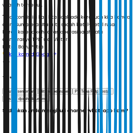
wilayah tersebut.
"Jadi, kondisi ini kan kita tidak ada keraguan kita bahwa
alam Sumatera Utara itu sudah betul-betul rusak
berat, karena kehadiran operasi salah satu
diantaranya TPL," ujar Victor.
Editor:
Bayu Putra
Ikuti kami di Google
Tags
ditutup sementara
ditutup permanen
PT Toba Pulp Lestari
hashim djojohadikusumo
Sudahkah Anda mengikuti channel whatsapp kami?