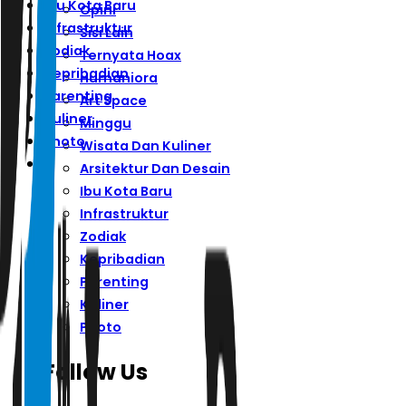
Ibu Kota Baru
Opini
Infrastruktur
Sisi Lain
Zodiak
Ternyata Hoax
Kepribadian
Humaniora
Parenting
Art Space
Kuliner
Minggu
Photo
Wisata Dan Kuliner
Arsitektur Dan Desain
Ibu Kota Baru
Infrastruktur
Zodiak
Kepribadian
Parenting
Kuliner
Photo
Follow Us