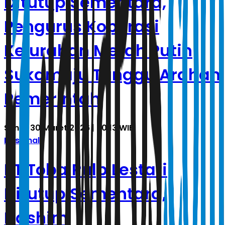
Ditutup Sementara,
Pengurus Koperasi
Kelurahan Merah Putih
Sukamaju Tunggu Arahan
Pemerintah
Senin, 30 Maret 2026 | 20.13 WIB
Nasional
PT Toba Pulp Lestari
Ditutup Sementara,
Hashim