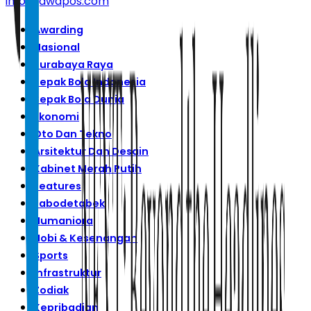
info@jawapos.com
Awarding
Nasional
Surabaya Raya
Sepak Bola Indonesia
Sepak Bola Dunia
Ekonomi
Oto Dan Tekno
Arsitektur Dan Desain
Kabinet Merah Putih
Features
Jabodetabek
Humaniora
Hobi & Kesenangan
Sports
Infrastruktur
Zodiak
Kepribadian