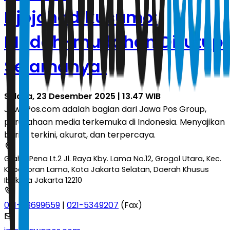
Djojohadikusumo:
Mudah-mudahan Ditutup
Selamanya!
Selasa, 23 Desember 2025 | 13.47 WIB
JawaPos.com adalah bagian dari Jawa Pos Group,
perusahaan media terkemuka di Indonesia. Menyajikan
berita terkini, akurat, dan terpercaya.
Graha Pena Lt.2 Jl. Raya Kby. Lama No.12, Grogol Utara, Kec.
Kebayoran Lama, Kota Jakarta Selatan, Daerah Khusus
Ibukota Jakarta 12210
021-53699659
|
021-5349207
(Fax)