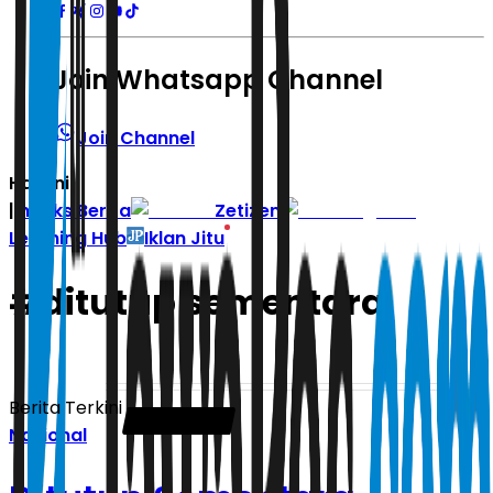
Join Whatsapp Channel
Join Channel
Hari ini
|
Indeks Berita
Zetizen
Learning Hub
Iklan Jitu
#
ditutup sementara
Berita Terkini
Nasional