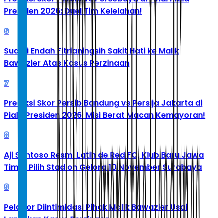
Presiden 2026: Duel Tim Kelelahan!
6
Suami Endah Fitrianingsih Sakit Hati ke Malik
Bawazier Atas Kasus Perzinaan
7
Prediksi Skor Persib Bandung vs Persija Jakarta di
Piala Presiden 2026: Misi Berat Macan Kemayoran!
8
Aji Santoso Resmi Latih de Red FC, Klub Baru Jawa
Timur Pilih Stadion Gelora 10 November Surabaya
9
Pelapor Diintimidasi Pihak Malik Bawazier Usai