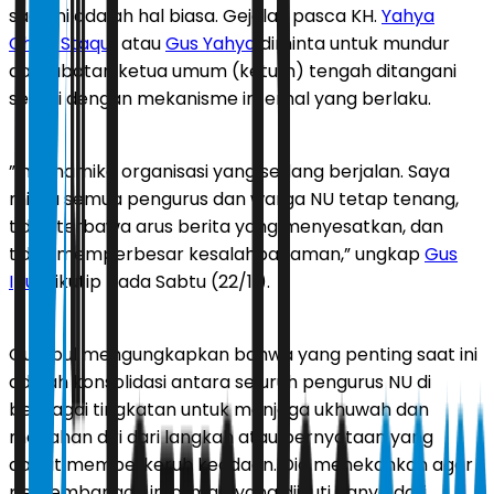
saat ini adalah hal biasa. Gejolak pasca KH.
Yahya
Cholil Staquf
atau
Gus Yahya
diminta untuk mundur
dari jabatan ketua umum (ketum) tengah ditangani
sesuai dengan mekanisme internal yang berlaku.
”Ini dinamika organisasi yang sedang berjalan. Saya
minta semua pengurus dan warga NU tetap tenang,
tidak terbawa arus berita yang menyesatkan, dan
tidak memperbesar kesalahpahaman,” ungkap
Gus
Ipul
dikutip pada Sabtu (22/11).
Gus Ipul mengungkapkan bahwa yang penting saat ini
adalah konsolidasi antara seluruh pengurus NU di
berbagai tingkatan untuk menjaga ukhuwah dan
menahan diri dari langkah atau pernyataan yang
dapat memperkeruh keadaan. Dia menekankan agar
perkembangan informasi yang diikuti hanya dari