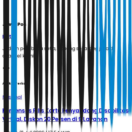
Jawa Pos
Ikuti
Jadilah pembaca setia, gabung sekarang juga di
channel kami!
Artikel Terkait
Nasional
Kemensos Rilis Kartu Penyandang Disabilitas
Virtual, Diskon 20 Persen di 9 Layanan