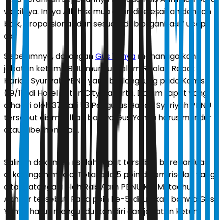
wakilnya. Insya Allah semua akan diselesaikan dengan
baik, proporsional, dan sesuai adab organisasi,” ucap
dia.
Sebelumnya, dorongan
Gus Yahya
menanggalkan
jabatan ketum PBNU muncul dalam Risalah Rapat
Harian Syuriyah PBNU yang berlangsung pada Kamis
(19/11) di Hotel Aston City, Jakarta. Dalam rapat yang
dihadiri oleh 37 dari 53 Pengurus Harian Syuriyah PBNU
tersebut disimpulkan bahwa Gus Yahya harus mundur
atau diberhentikan.
Salinan dokumen risalah rapat tersebut beredar luas
di kalangan media. Total ada 5 poin dalam risalah yang
ditandatangani oleh Rais Aam PBNU KH. Miftachul
Akhyar tersebut. Pada poin ke-5, dituliskan bahwa Gus
Yahya harus mengundurkan diri dari jabatan ketum