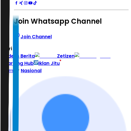
Join Whatsapp Channel
Join Channel
Hari ini
|
Indeks Berita
Zetizen
Learning Hub
Iklan Jitu
Home
Nasional