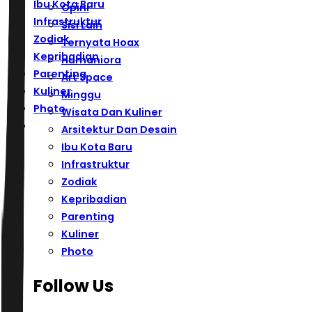
Ibu Kota Baru
Opini
Infrastruktur
Sisi Lain
Zodiak
Ternyata Hoax
Kepribadian
Humaniora
Parenting
Art Space
Kuliner
Minggu
Photo
Wisata Dan Kuliner
Arsitektur Dan Desain
Ibu Kota Baru
Infrastruktur
Zodiak
Kepribadian
Parenting
Kuliner
Photo
Follow Us