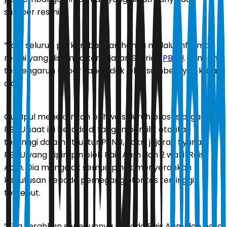
sumber resmi.
”Ikuti seluruh perkembangan hanya melalui informasi
resmi yang disampaikan jajaran Syuriah
PBNU
. Jangan
terpengaruh kabar yang tidak jelas sumbernya,” kata
dia.
Gus Ipul menekankan bahwa seluruh proses organisasi
PBNU saat ini berada di tangan pemilik otoritas
tertinggi dalam struktur PBNU, yakni jajaran Syuriah
PBNU yang dipimpin oleh Rais Aam dan 2 wakil Rais
Aam. Dia mengajak semua pihak menyerahkan
keputusan kepada pemegang otoritas tertinggi
tersebut.
”Kita serahkan sepenuhnya kepada Rais Aam dan para