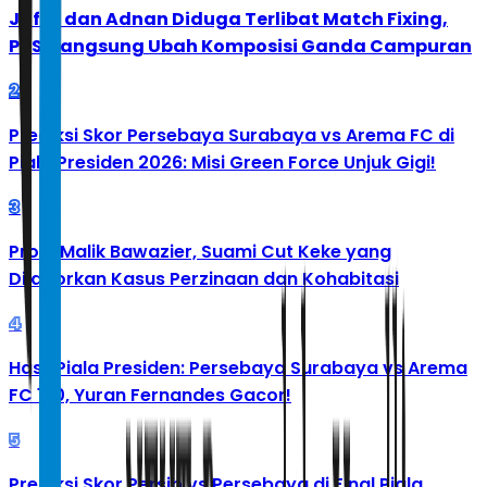
Jafar dan Adnan Diduga Terlibat Match Fixing,
PBSI Langsung Ubah Komposisi Ganda Campuran
2
Prediksi Skor Persebaya Surabaya vs Arema FC di
Piala Presiden 2026: Misi Green Force Unjuk Gigi!
3
Profil Malik Bawazier, Suami Cut Keke yang
Dilaporkan Kasus Perzinaan dan Kohabitasi
4
Hasil Piala Presiden: Persebaya Surabaya vs Arema
FC 1-0, Yuran Fernandes Gacor!
5
Prediksi Skor Persib vs Persebaya di Final Piala