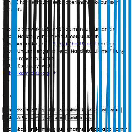
PBNU 3 hari terhitung sejak diterimanya keputusan
rapat itu.
”Jika dalam waktu 3 hari tidak mengundurkan diri,
Rapat Harian Syuriyah PBNU memutuskan
memberhentikan KH.
Yahya Cholil Staquf
sebagai
Ketua Umum Pengurus Besar Nahdlatul Ulama,” bunyi
risalah rapat tersebut.
Editor:
Estu Suryowati
Ikuti kami di Google
Tags
yahya cholil staquf
gus ipul
gus yahya
kh yahya cholil staquf
NAHDLATUL ULAMA (NU)
pbnu
saifullah yusuf
Sudahkah Anda mengikuti channel whatsapp kami?