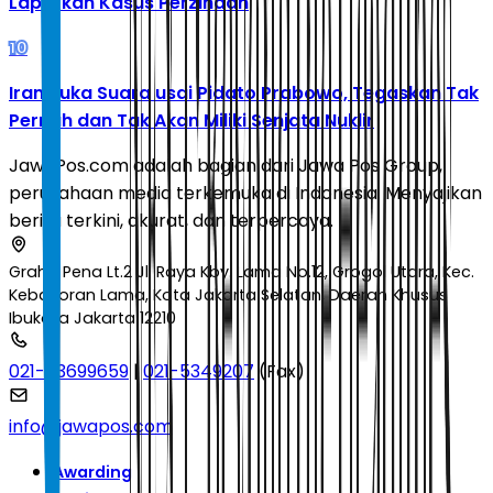
Laporkan Kasus Perzinaan
10
Iran Buka Suara usai Pidato Prabowo, Tegaskan Tak
Pernah dan Tak Akan Miliki Senjata Nuklir
JawaPos.com adalah bagian dari Jawa Pos Group,
perusahaan media terkemuka di Indonesia. Menyajikan
berita terkini, akurat, dan terpercaya.
Graha Pena Lt.2 Jl. Raya Kby. Lama No.12, Grogol Utara, Kec.
Kebayoran Lama, Kota Jakarta Selatan, Daerah Khusus
Ibukota Jakarta 12210
021-53699659
|
021-5349207
(Fax)
info@jawapos.com
Awarding