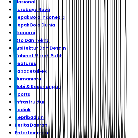
Nasional
Surabaya Raya
Sepak Bola Indonesia
Sepak Bola Dunia
Ekonomi
Oto Dan Tekno
Arsitektur Dan Desain
Kabinet Merah Putih
Features
Jabodetabek
Humaniora
Hobi & Kesenangan
Sports
Infrastruktur
Zodiak
Kepribadian
Berita Daerah
Entertainment