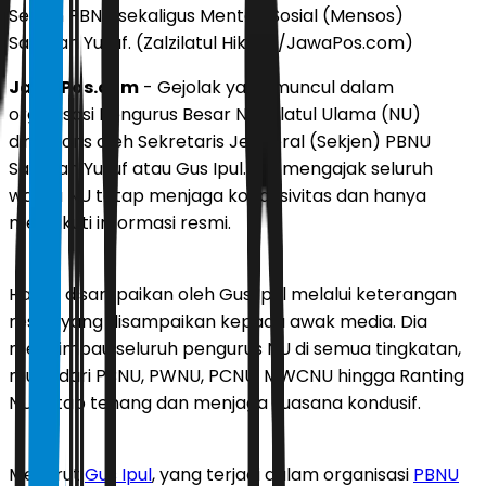
Sekjen PBNU sekaligus Menteri Sosial (Mensos)
Saifullah Yusuf. (Zalzilatul Hikmia/JawaPos.com)
JawaPos.com
- Gejolak yang muncul dalam
organisasi Pengurus Besar Nahdlatul Ulama (NU)
direspons oleh Sekretaris Jenderal (Sekjen) PBNU
Saifullah Yusuf atau Gus Ipul. Dia mengajak seluruh
warga NU tetap menjaga kondusivitas dan hanya
mengikuti informasi resmi.
Hal itu disampaikan oleh Gus Ipul melalui keterangan
resmi yang disampaikan kepada awak media. Dia
mengimbau seluruh pengurus NU di semua tingkatan,
mulai dari PBNU, PWNU, PCNU, MWCNU hingga Ranting
NU tetap tenang dan menjaga suasana kondusif.
Menurut
Gus Ipul
, yang terjadi dalam organisasi
PBNU