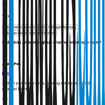
Tags
pemerintahan Prabowo Gibran
hubungan diplomatik
hubungan bilateral Indonesia Yordania
Sudahkah Anda mengikuti channel whatsapp kami?
Jawa Pos
Ikuti
Jadilah pembaca setia, gabung sekarang juga di
channel kami!