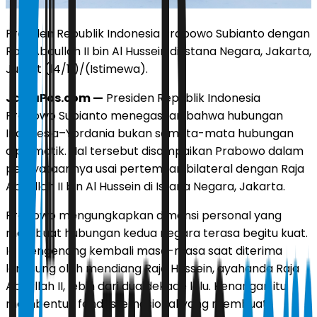
Presiden Republik Indonesia Prabowo Subianto dengan
Raja Abdullah II bin Al Hussein di Istana Negara, Jakarta,
Jumat (14/11)/(Istimewa).
JawaPos.com —
Presiden Republik Indonesia
Prabowo Subianto menegaskan bahwa hubungan
Indonesia–Yordania bukan semata-mata hubungan
diplomatik. Hal tersebut disampaikan Prabowo dalam
pernyataannya usai pertemuan bilateral dengan Raja
Abdullah II bin Al Hussein di Istana Negara, Jakarta.
Prabowo mengungkapkan dimensi personal yang
membuat hubungan kedua negara terasa begitu kuat.
Ia mengenang kembali masa-masa saat diterima
langsung oleh mendiang Raja Hussein, ayahanda Raja
Abdullah II, lebih dari dua dekade lalu. Kenangan itu
membentuk fondasi emosional yang membuat