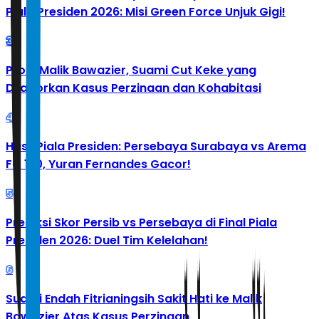
Piala Presiden 2026: Misi Green Force Unjuk Gigi!
3
Profil Malik Bawazier, Suami Cut Keke yang
Dilaporkan Kasus Perzinaan dan Kohabitasi
4
Hasil Piala Presiden: Persebaya Surabaya vs Arema
FC 1-0, Yuran Fernandes Gacor!
5
Prediksi Skor Persib vs Persebaya di Final Piala
Presiden 2026: Duel Tim Kelelahan!
6
Suami Endah Fitrianingsih Sakit Hati ke Malik
Bawazier Atas Kasus Perzinaan