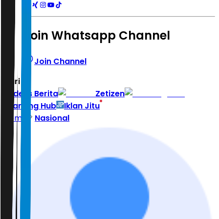
Join Whatsapp Channel
Join Channel
Hari ini
|
Indeks Berita
Zetizen
Learning Hub
Iklan Jitu
Home
Nasional