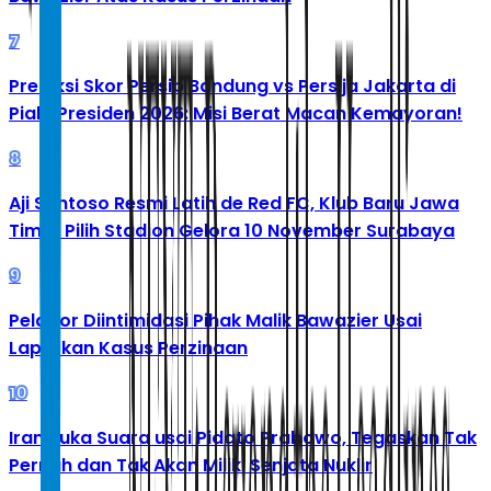
7
Prediksi Skor Persib Bandung vs Persija Jakarta di
Piala Presiden 2026: Misi Berat Macan Kemayoran!
8
Aji Santoso Resmi Latih de Red FC, Klub Baru Jawa
Timur Pilih Stadion Gelora 10 November Surabaya
9
Pelapor Diintimidasi Pihak Malik Bawazier Usai
Laporkan Kasus Perzinaan
10
Iran Buka Suara usai Pidato Prabowo, Tegaskan Tak
Pernah dan Tak Akan Miliki Senjata Nuklir