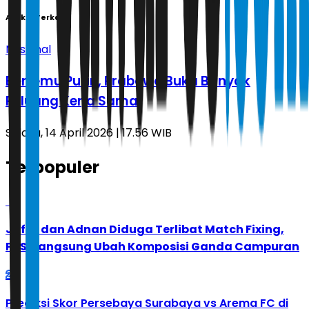
Artikel Terkait
Nasional
Bertemu Putin, Prabowo Buka Banyak
Peluang Kerja Sama
Selasa, 14 April 2026 | 17.56 WIB
Terpopuler
1
Jafar dan Adnan Diduga Terlibat Match Fixing,
PBSI Langsung Ubah Komposisi Ganda Campuran
2
Prediksi Skor Persebaya Surabaya vs Arema FC di