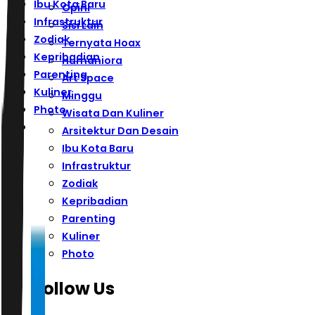
Ibu Kota Baru
Opini
Infrastruktur
Sisi Lain
Zodiak
Ternyata Hoax
Kepribadian
Humaniora
Parenting
Art Space
Kuliner
Minggu
Photo
Wisata Dan Kuliner
Arsitektur Dan Desain
Ibu Kota Baru
Infrastruktur
Zodiak
Kepribadian
Parenting
Kuliner
Photo
Follow Us