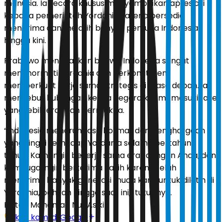
manusia. Ia secara khusus menyampaikan apresiasi
kepada pemerintah Yordania karena bersedia
menerima dan melatih banyak pemuda Indonesia
hingga kini.
Prabowo menegaskan bahwa Indonesia sangat
menghormati Yordania dan berkomitmen
memperkuat kerja sama strategis di masa depan. Ia
menyebut hubungan kedua negara kini memasuki fase
yang lebih erat dan bermakna.
“Indonesia menaruh rasa hormat dan penghargaan
yang tinggi terhadap Yordania selama bertahun-
tahun. Kami ingin bekerja sama erat dengan Anda, dan
kami juga ingin berterima kasih karena telah
menerima banyak generasi muda kami untuk dilatih di
Yordania, bahkan hingga saat ini," tutupnya.
Editor:
Mohamad Nur Asikin
Ikuti kami di Google