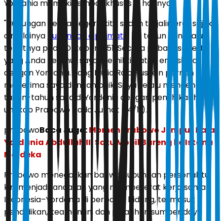
Yordania memiliki tempat khusus di hatinya.
"Hubungan kedua negara kita sudah terjalin erat sejak
dimulainya
hubungan diplomatik
74 tahun yang lalu,
tepatnya pada Oktober 1951. Secara pribadi, seperti
yang Anda ketahui, saya memiliki ikatan emosional
dengan Yordania. Yang Mulia Raja Hussein pernah
menerima saya dengan baik. Saya selalu mengenang
tahun-tahun saya di Yordania dengan penuh kasih,"
ungkap Prabowo pada Jumat (14/11).
prabowo
Baca Juga:
Momen Prabowo Jemput Raja
Yordania Abdullah II, Satu Mobil Bareng ke Istana
Merdeka
Prabowo menegaskan bahwa hubungan personal itu
kini menjadi landasan yang mempererat kerja sama
Indonesia–Yordania di berbagai bidang, termasuk
pendidikan, keamanan, dan pelatihan sumber daya