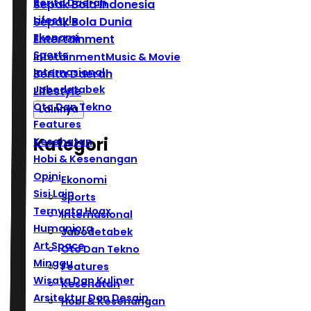
Berita Daerah
Sepak Bola Indonesia
Lifestyle
Sepak Bola Dunia
Ekonomi
Entertainment
Sports
Infotainment
Music & Movie
Internasional
Berita Daerah
Jabodetabek
Lifestyle
Oto Dan Tekno
Lainnya
Features
Kategori
Kesehatan
Hobi & Kesenangan
Opini
Ekonomi
Sisi Lain
Sports
Ternyata Hoax
Internasional
Humaniora
Jabodetabek
Art Space
Oto Dan Tekno
Minggu
Features
Wisata Dan Kuliner
Kesehatan
Arsitektur Dan Desain
Hobi & Kesenangan