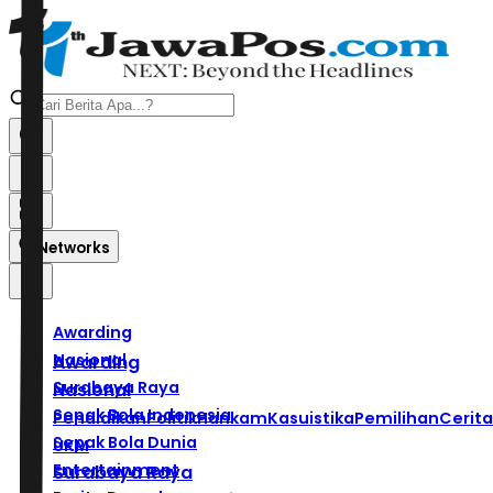
Networks
Awarding
Nasional
Awarding
Surabaya Raya
Nasional
Sepak Bola Indonesia
Pendidikan
Politik
Hankam
Kasuistika
Pemilihan
Cerita
Sepak Bola Dunia
UKM
Entertainment
Surabaya Raya