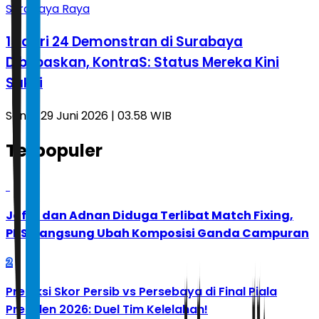
Surabaya Raya
13 dari 24 Demonstran di Surabaya
Dibebaskan, KontraS: Status Mereka Kini
Saksi
Senin, 29 Juni 2026 | 03.58 WIB
Terpopuler
1
Jafar dan Adnan Diduga Terlibat Match Fixing,
PBSI Langsung Ubah Komposisi Ganda Campuran
2
Prediksi Skor Persib vs Persebaya di Final Piala
Presiden 2026: Duel Tim Kelelahan!