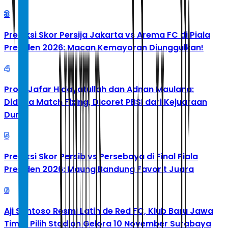
3
Prediksi Skor Persija Jakarta vs Arema FC di Piala
Presiden 2026: Macan Kemayoran Diunggulkan!
4
Profil Jafar Hidayatullah dan Adnan Maulana:
Diduga Match Fixing, Dicoret PBSI dari Kejuaraan
Dunia
5
Prediksi Skor Persib vs Persebaya di Final Piala
Presiden 2026: Maung Bandung Favorit Juara
6
Aji Santoso Resmi Latih de Red FC, Klub Baru Jawa
Timur Pilih Stadion Gelora 10 November Surabaya