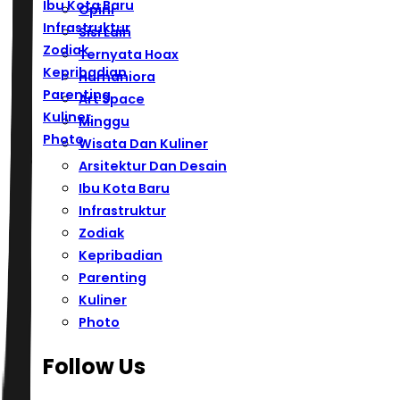
Ibu Kota Baru
Opini
Infrastruktur
Sisi Lain
Zodiak
Ternyata Hoax
Kepribadian
Humaniora
Parenting
Art Space
Kuliner
Minggu
Photo
Wisata Dan Kuliner
Arsitektur Dan Desain
Ibu Kota Baru
Infrastruktur
Zodiak
Kepribadian
Parenting
Kuliner
Photo
Follow Us