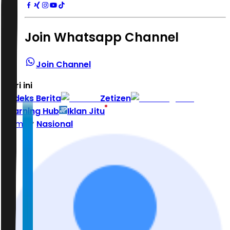
Join Whatsapp Channel
Join Channel
Hari ini
|
Indeks Berita
Zetizen
Learning Hub
Iklan Jitu
Home
Nasional