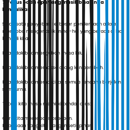
7. Fokus pada apa yang masih bisa Anda
kendalikan
Salah satu penyebab terbesar penderitaan adalah
mencoba mengendalikan hal-hal yang berada di luar
kendali kita.
Kita tidak bisa mengubah masa lalu.
Kita tidak bisa memaksa orang lain berubah.
Kita tidak bisa memastikan semua rencana berjalan
sempurna.
Tetapi kita masih memiliki kendali atas:
Cara kita merespons keadaan.
Kebiasaan yang kita bangun setiap hari.