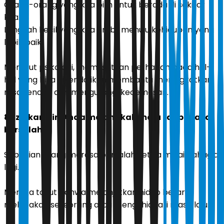
Orang-orang yang kita pilih untuk berada di sekitar
kita.
Langkah kecil yang kita ambil menuju kehidupan yang
lebih baik.
Menurut psikologi, memusatkan perhatian pada hal-
hal yang bisa dikendalikan membantu meningkatkan
rasa tenang dan mengurangi kecemasan.
8. Izinkan diri Anda melangkah maju tanpa rasa
bersalah
Sebagian orang merasa bersalah ketika mulai bahagia
lagi.
Mereka takut bahwa melanjutkan hidup berarti
melupakan seseorang atau mengkhianati masa lalu.