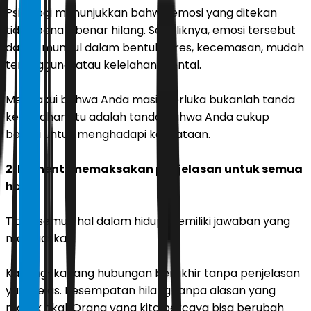
Psikologi menunjukkan bahwa emosi yang ditekan
tidak benar-benar hilang. Sebaliknya, emosi tersebut
dapat muncul dalam bentuk stres, kecemasan, mudah
tersinggung, atau kelelahan mental.
Mengakui bahwa Anda masih terluka bukanlah tanda
kelemahan. Itu adalah tanda bahwa Anda cukup
berani untuk menghadapi kenyataan.
2. Berhenti memaksakan penjelasan untuk semua
hal
Tidak semua hal dalam hidup memiliki jawaban yang
memuaskan.
Kadang-kadang hubungan berakhir tanpa penjelasan
yang jelas. Kesempatan hilang tanpa alasan yang
masuk akal. Orang yang kita percaya bisa berubah