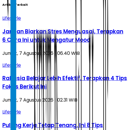
Artikel Terkait
Lifestyle
Jangan Biarkan Stres Menguasai, Terapkan
6 Cara Ini untuk Mengatur Mood
Jumat, 7 Agustus 2026 | 06.40 WIB
Lifestyle
Rahasia Belajar Lebih Efektif, Terapkan 4 Tips
Fokus Berikut Ini
Jumat, 7 Agustus 2026 | 02.31 WIB
Lifestyle
Pulang Kerja Tetap Tenang, Ini 8 Tips