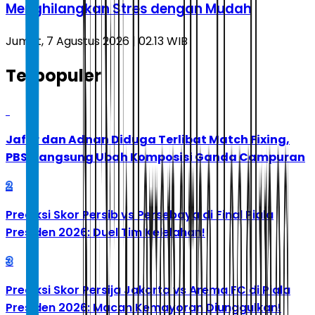
Menghilangkan Stres dengan Mudah
Jumat, 7 Agustus 2026 | 02.13 WIB
Terpopuler
1
Jafar dan Adnan Diduga Terlibat Match Fixing,
PBSI Langsung Ubah Komposisi Ganda Campuran
2
Prediksi Skor Persib vs Persebaya di Final Piala
Presiden 2026: Duel Tim Kelelahan!
3
Prediksi Skor Persija Jakarta vs Arema FC di Piala
Presiden 2026: Macan Kemayoran Diunggulkan!