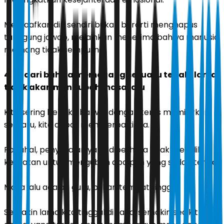
Memaafkan diri sendiri bukan berarti menghapus
tanggung jawab, melainkan menerima bahwa manusia
memang tidak sempurna.
4. Sadari bahwa memegang sesuatu terlalu lama
tidak akan mengubah masa lalu
Kita sering berpikir bahwa dengan terus memikirkan
sesuatu, kita dapat memperbaikinya.
Padahal, penyesalan yang dipelihara tidak memiliki
kekuatan untuk mengubah apa pun yang sudah terjadi.
Masa lalu adalah guru, bukan tempat tinggal.
Semakin lama kita tinggal di sana, semakin sedikit