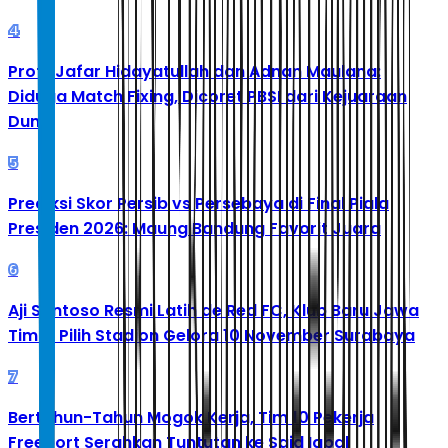
4
Profil Jafar Hidayatullah dan Adnan Maulana:
Diduga Match Fixing, Dicoret PBSI dari Kejuaraan
Dunia
5
Prediksi Skor Persib vs Persebaya di Final Piala
Presiden 2026: Maung Bandung Favorit Juara
6
Aji Santoso Resmi Latih de Red FC, Klub Baru Jawa
Timur Pilih Stadion Gelora 10 November Surabaya
7
Bertahun-Tahun Mogok Kerja, Tim 10 Pekerja
Freeport Serahkan Tuntutan ke Said Iqbal