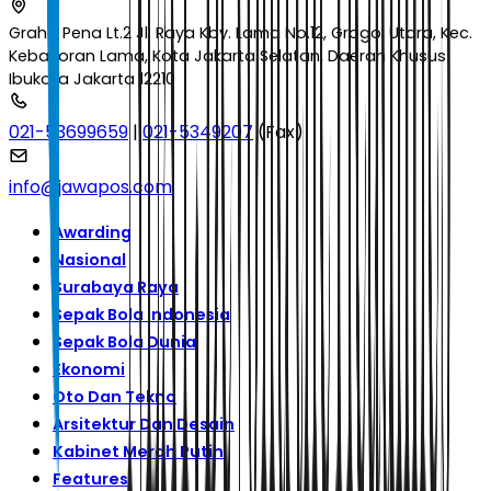
Graha Pena Lt.2 Jl. Raya Kby. Lama No.12, Grogol Utara, Kec.
Kebayoran Lama, Kota Jakarta Selatan, Daerah Khusus
Ibukota Jakarta 12210
021-53699659
|
021-5349207
(Fax)
info@jawapos.com
Awarding
Nasional
Surabaya Raya
Sepak Bola Indonesia
Sepak Bola Dunia
Ekonomi
Oto Dan Tekno
Arsitektur Dan Desain
Kabinet Merah Putih
Features