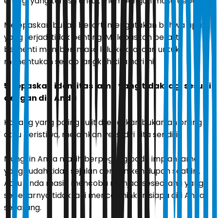
energi yang tersisa untuk membangun masa depan.
Melepaskan bukan berarti mengatakan bahwa apa
yang terjadi tidak penting. Melepaskan berarti
berhenti memberi masa lalu kekuasaan untuk
menentukan setiap langkah kita hari ini.
5. Lepaskan identitas lama yang tidak lagi sesuai
dengan diri Anda
Kadang yang paling sulit dilepaskan bukanlah orang
atau peristiwa, melainkan versi diri kita sendiri.
Mungkin Anda masih berpegang pada impian lama
yang sudah tidak sejalan dengan kehidupan saat ini.
Atau Anda masih mencoba menjadi seseorang yang
sebenarnya tidak lagi mencerminkan siapa diri Anda
sekarang.