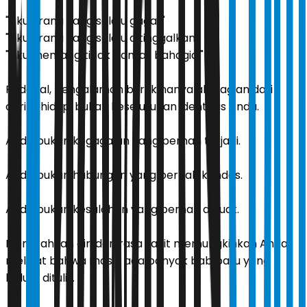
"Aku orang yang selalu gagal."
"Aku orang yang selalu ditinggalkan."
"Aku memang tidak pantas bahagia."
Padahal, pengalaman buruk hanyalah bagian dari
cerita hidup, bukan keseluruhan identitas Anda.
Anda bukan kegagalan yang pernah terjadi.
Anda bukan hubungan yang pernah kandas.
Anda bukan kesalahan yang pernah dibuat.
Memisahkan diri dari rasa sakit memungkinkan Anda
melihat bahwa masih ada banyak bab baru yang
belum ditulis.