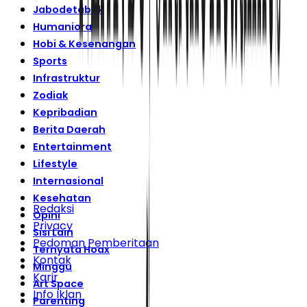
Jabodetabek
Humaniora
Hobi & Kesenangan
Sports
Infrastruktur
Zodiak
Kepribadian
Berita Daerah
Entertainment
Lifestyle
Internasional
Kesehatan
Redaksi
Opini
Privacy
Sisi Lain
Pedoman Pemberitaan
Ternyata Hoax
Kontak
Minggu
Karir
Art Space
Info Iklan
Parenting