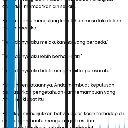
daripada memaafkan diri sendiri.
Mereka terus mengulang kesalahan masa lalu dalam
pikiran mereka:
"Seandainya aku melakukan hal yang berbeda."
"Seandainya aku lebih berhati-hati."
"Seandainya aku tidak mengambil keputusan itu."
Namun kenyataannya, Anda membuat keputusan
berdasarkan pengetahuan dan kemampuan yang
Anda miliki saat itu.
Psikologi menunjukkan bahwa belas kasih terhadap diri
sendiri membantu mengurangi stres dan
meningkatkan kesejahteraan emosional.