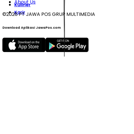
About Us
Kuliner
Karir
©
2026
PT JAWA POS GRUP MULTIMEDIA
Download Aplikasi JawaPos.com