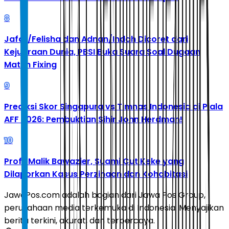
8
Jafar/Felisha dan Adnan/Indah Dicoret dari
Kejuaraan Dunia, PBSI Buka Suara Soal Dugaan
Match Fixing
9
Prediksi Skor Singapura vs Timnas Indonesia di Piala
AFF 2026: Pembuktian Sihir John Herdman!
10
Profil Malik Bawazier, Suami Cut Keke yang
Dilaporkan Kasus Perzinaan dan Kohabitasi
JawaPos.com adalah bagian dari Jawa Pos Group,
perusahaan media terkemuka di Indonesia. Menyajikan
berita terkini, akurat, dan terpercaya.