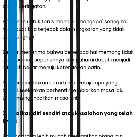
tanpa peringatan.
Keinginan untuk terus mencari "mengapa" sering kali
membuat kita terjebak dalam lingkaran yang tidak
ada ujungnya.
Belajar menerima bahwa beberapa hal memang tidak
akan pernah sepenuhnya kita pahami dapat menjadi
langkah besar menuju ketenangan batin.
Penerimaan bukan berarti menyetujui apa yang
terjadi, melainkan berhenti membiarkan masa lalu
terus mengendalikan masa kini.
3. Maafkan diri sendiri atas kesalahan yang telah
lewat
Banyak orang lebih mudah memaafkan orang lain