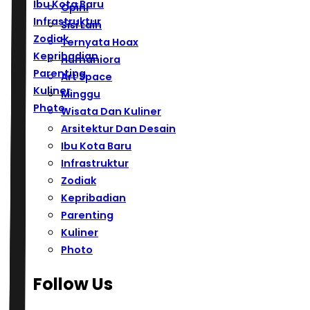
Ibu Kota Baru
Opini
Infrastruktur
Sisi Lain
Zodiak
Ternyata Hoax
Kepribadian
Humaniora
Parenting
Art Space
Kuliner
Minggu
Photo
Wisata Dan Kuliner
Arsitektur Dan Desain
Ibu Kota Baru
Infrastruktur
Zodiak
Kepribadian
Parenting
Kuliner
Photo
Follow Us