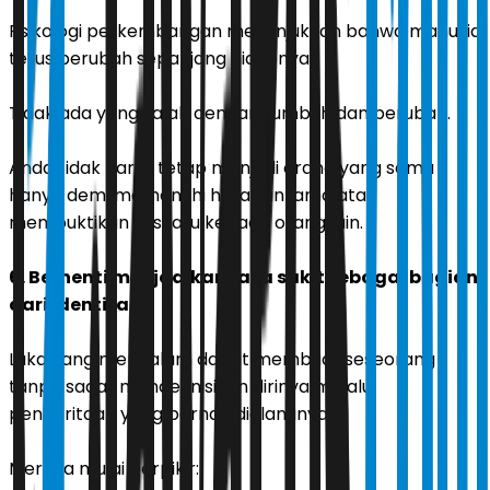
Psikologi perkembangan menunjukkan bahwa manusia
terus berubah sepanjang hidupnya.
Tidak ada yang salah dengan tumbuh dan berubah.
Anda tidak harus tetap menjadi orang yang sama
hanya demi memenuhi harapan lama atau
membuktikan sesuatu kepada orang lain.
6. Berhenti menjadikan rasa sakit sebagai bagian
dari identitas
Luka yang mendalam dapat membuat seseorang
tanpa sadar mendefinisikan dirinya melalui
penderitaan yang pernah dialaminya.
Mereka mulai berpikir: