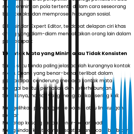
mencerminkan pola tertentu dalam cara seseorang
berinteraksi dan memproses hubungan sosial.
Dilansir dari Expert Editor, terdapat delapan ciri khas
orang yang diam-diam mengabaikan orang lain dalam
percakapan:
1. Kontak Mata yang Minim atau Tidak Konsisten
Salah satu tanda paling jelas adalah kurangnya kontak
mata. Orang yang benar-benar terlibat dalam
percakapan cenderung menjaga kontak mata
sebagai bentuk perhatian dan keterhubungan.
Sebaliknya, individu yang mengabaikan sering kali:
Mengalihkan pandangan ke ponsel atau lingkungan
sekitar
Menatap kosong tanpa benar-benar “hadir”
Menghindari kontak mata saat lawan bicara berbicara