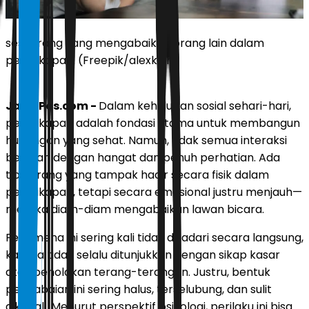
seseorang yang mengabaikan orang lain dalam
percakapan. (Freepik/alexkich)
JawaPos.com -
Dalam kehidupan sosial sehari-hari,
percakapan adalah fondasi utama untuk membangun
hubungan yang sehat. Namun, tidak semua interaksi
berjalan dengan hangat dan penuh perhatian. Ada
tipe orang yang tampak hadir secara fisik dalam
percakapan, tetapi secara emosional justru menjauh—
mereka diam-diam mengabaikan lawan bicara.
Fenomena ini sering kali tidak disadari secara langsung,
karena tidak selalu ditunjukkan dengan sikap kasar
atau penolakan terang-terangan. Justru, bentuk
pengabaian ini sering halus, terselubung, dan sulit
dikenali. Menurut perspektif psikologi, perilaku ini bisa