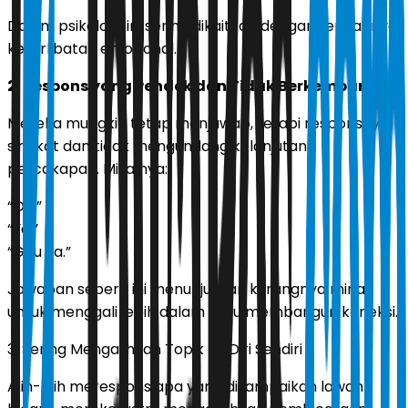
Dalam psikologi, ini sering dikaitkan dengan rendahnya
keterlibatan emosional.
2. Respons yang Pendek dan Tidak Berkembang
Mereka mungkin tetap menjawab, tetapi responsnya
singkat dan tidak mengundang kelanjutan
percakapan. Misalnya:
“Oh.”
“Ya.”
“Gitu ya.”
Jawaban seperti ini menunjukkan kurangnya minat
untuk menggali lebih dalam atau membangun koneksi.
3. Sering Mengalihkan Topik ke Diri Sendiri
Alih-alih merespons apa yang disampaikan lawan