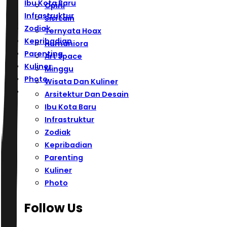
Ibu Kota Baru
Opini
Infrastruktur
Sisi Lain
Zodiak
Ternyata Hoax
Kepribadian
Humaniora
Parenting
Art Space
Kuliner
Minggu
Photo
Wisata Dan Kuliner
Arsitektur Dan Desain
Ibu Kota Baru
Infrastruktur
Zodiak
Kepribadian
Parenting
Kuliner
Photo
Follow Us