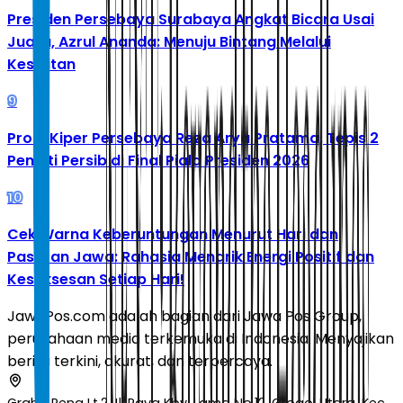
Presiden Persebaya Surabaya Angkat Bicara Usai
Juara, Azrul Ananda: Menuju Bintang Melalui
Kesulitan
9
Profil Kiper Persebaya Reza Arya Pratama, Tepis 2
Penalti Persib di Final Piala Presiden 2026
10
Cek Warna Keberuntungan Menurut Hari dan
Pasaran Jawa: Rahasia Menarik Energi Positif dan
Kesuksesan Setiap Hari!
JawaPos.com adalah bagian dari Jawa Pos Group,
perusahaan media terkemuka di Indonesia. Menyajikan
berita terkini, akurat, dan terpercaya.