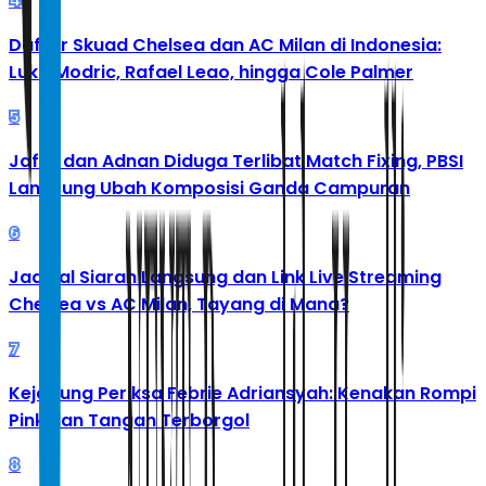
4
Daftar Skuad Chelsea dan AC Milan di Indonesia:
Luka Modric, Rafael Leao, hingga Cole Palmer
5
Jafar dan Adnan Diduga Terlibat Match Fixing, PBSI
Langsung Ubah Komposisi Ganda Campuran
6
Jadwal Siaran Langsung dan Link Live Streaming
Chelsea vs AC Milan, Tayang di Mana?
7
Kejagung Periksa Febrie Adriansyah: Kenakan Rompi
Pink dan Tangan Terborgol
8