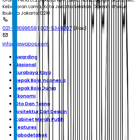
Graha Pena Lt.2 Jl. Raya Kby. Lama No.12, Grogol Utara, Kec.
Kebayoran Lama, Kota Jakarta Selatan, Daerah Khusus
Ibukota Jakarta 12210
021-53699659
|
021-5349207
(Fax)
info@jawapos.com
Awarding
Nasional
Surabaya Raya
Sepak Bola Indonesia
Sepak Bola Dunia
Ekonomi
Oto Dan Tekno
Arsitektur Dan Desain
Kabinet Merah Putih
Features
Jabodetabek