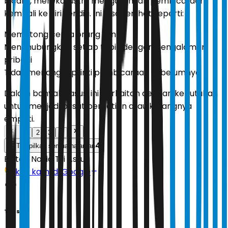
bicara, mereka justru mengarahkan pembicaraan
kembali ke diri sendiri. Ini bisa terlihat seperti:
Memotong cerita orang lain
Menghubungkan setiap topik dengan pengalaman
pribadi
Tidak menanggapi inti pembicaraan sebelumnya
Dalam banyak kasus, ini berkaitan dengan kebutuhan
untuk menjadi pusat perhatian atau kurangnya
empati.
1
2
3
4
4
Tampilkan semua halaman
Editor:
Novia Tri Astuti
Ikuti kami di Google
Tags