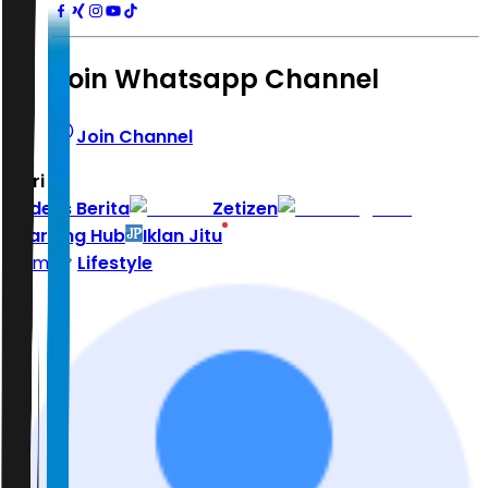
Join Whatsapp Channel
Join Channel
Hari ini
|
Indeks Berita
Zetizen
Learning Hub
Iklan Jitu
Home
Lifestyle