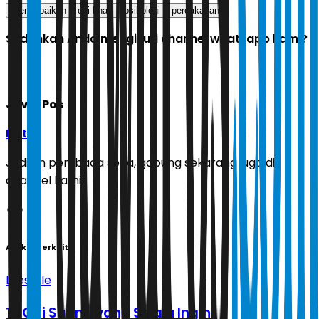
mengabaikan
ciri khas
psikologi
percakapan
Sudahkah Anda mengikuti channel whatsapp kami?
Jawa Pos
Ikuti
Jadilah pembaca setia, gabung sekarang juga di
channel kami!
Artikel Terkait
Lifestyle
10 Ciri Suami yang Selalu Ingin