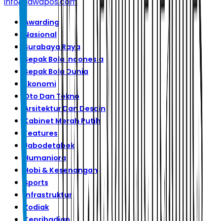
info@jawapos.com
Awarding
Nasional
Surabaya Raya
Sepak Bola Indonesia
Sepak Bola Dunia
Ekonomi
Oto Dan Tekno
Arsitektur Dan Desain
Kabinet Merah Putih
Features
Jabodetabek
Humaniora
Hobi & Kesenangan
Sports
Infrastruktur
Zodiak
Kepribadian