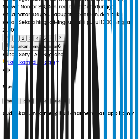
Mawar Nomor 8D, Santren, Desa Caturtunggal,
Kecamatan Depok, Kabupaten Sleman, dan buka
setiap Selasa hingga Minggu mulai pukul 12.00 hingga
21.00.
1
2
3
4
5
6
6
Tampilkan semua halaman
Editor:
Setyo Adi Nugroho
Ikuti kami di Google
Tags
Ramen
jogja
kuliner
autentik
Sudahkah Anda mengikuti channel whatsapp kami?