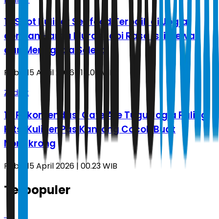
12 Spot Kuliner Seafood Terbaik di Jogja
dengan Harga Murah tapi Rasa Istimewa
dan Menggoda Selera
Rabu, 15 April 2026 | 14.06 WIB
Zodiak
14 Rekomendasi Cafe Are Tugu Jogja Paling
Hits, Kuliner Pas Kantong Cocok Buat
Nongkrong
Rabu, 15 April 2026 | 00.23 WIB
Terpopuler
1