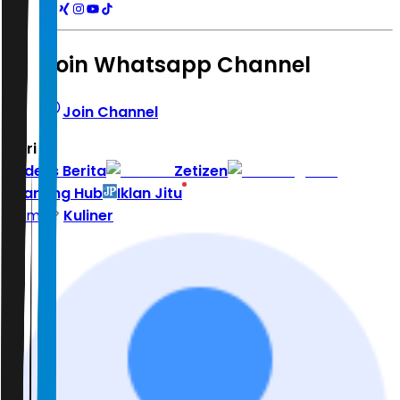
Join Whatsapp Channel
Join Channel
Hari ini
|
Indeks Berita
Zetizen
Learning Hub
Iklan Jitu
Home
Kuliner