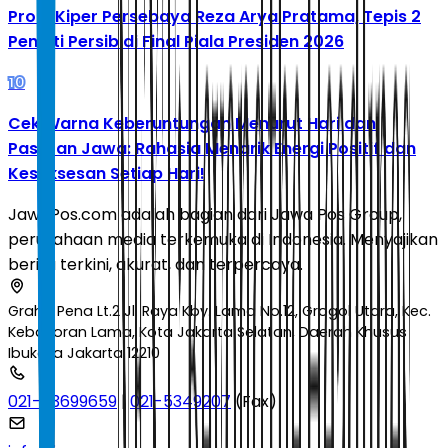
Profil Kiper Persebaya Reza Arya Pratama, Tepis 2
Penalti Persib di Final Piala Presiden 2026
10
Cek Warna Keberuntungan Menurut Hari dan
Pasaran Jawa: Rahasia Menarik Energi Positif dan
Kesuksesan Setiap Hari!
JawaPos.com adalah bagian dari Jawa Pos Group,
perusahaan media terkemuka di Indonesia. Menyajikan
berita terkini, akurat, dan terpercaya.
Graha Pena Lt.2 Jl. Raya Kby. Lama No.12, Grogol Utara, Kec.
Kebayoran Lama, Kota Jakarta Selatan, Daerah Khusus
Ibukota Jakarta 12210
021-53699659
|
021-5349207
(Fax)