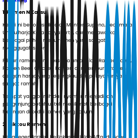
1. Ramen N Katsu
Kedai ini berlokasi di Jalan Menteri Supeno, Kecamatan
Umbulharjo, Kota Yogyakarta, dan menawarkan
berbagai pilihan menu ramen yang sangat
menggugah selera.
Pilihan ramen yang tersedia antara lain Ramen Katsu,
Ramen Beef, Chicken Ramen, dan Tempura Ramen
dengan harga yang terjangkau dan pelayanan yang
sangat ramah.
Tempat yang bersih dan nyaman menjadikan
pengunjung betah untuk menikmati berbagai
hidangan di kedai ramen yang satu ini.
2. Nikkou Ramen
Kedai legendaris ini berlokasi di Jalan Affandi, Gang