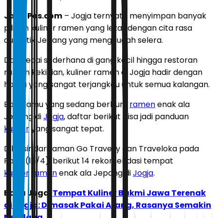
JawaPos.com
–
Jogja ternyata menyimpan banyak
pilihan kuliner ramen yang lezat dengan cita rasa
autentik Jepang yang menggugah selera.
Dari kedai sederhana di gang kecil hingga restoran
ramen kekinian, kuliner ramen di Jogja hadir dengan
harga yang sangat terjangkau untuk semua kalangan.
Bagi kamu yang sedang berburu
ramen
enak ala
Jepang di
Jogja
, daftar berikut bisa jadi panduan
kuliner
yang sangat tepat.
Dilansir dari laman
Go Travelly
dan
Traveloka
pada
Rabu (15/4), berikut 14 rekomendasi tempat
kuliner
ramen
enak ala Jepang di
Jogja
.
Baca Juga:
Tempat Kuliner Bakmi Jawa Terenak
di Jogja: Dimasak Pakai Arang, Rasanya Semakin
Nendang