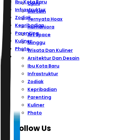
Ibu Kota Baru
Opini
Infrastruktur
Sisi Lain
Zodiak
Ternyata Hoax
Kepribadian
Humaniora
Parenting
Art Space
Kuliner
Minggu
Photo
Wisata Dan Kuliner
Arsitektur Dan Desain
Ibu Kota Baru
Infrastruktur
Zodiak
Kepribadian
Parenting
Kuliner
Photo
Follow Us