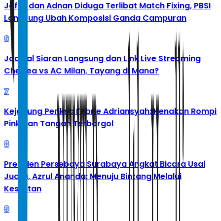
Jafar dan Adnan Diduga Terlibat Match Fixing, PBSI
Langsung Ubah Komposisi Ganda Campuran
6
Jadwal Siaran Langsung dan Link Live Streaming
Chelsea vs AC Milan, Tayang di Mana?
7
Kejagung Periksa Febrie Adriansyah: Kenakan Rompi
Pink dan Tangan Terborgol
8
Presiden Persebaya Surabaya Angkat Bicara Usai
Juara, Azrul Ananda: Menuju Bintang Melalui
Kesulitan
9