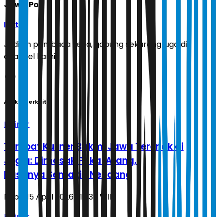
Jawa Pos
Ikuti
Jadilah pembaca setia, gabung sekarang juga di
channel kami!
Artikel Terkait
Kuliner
Tempat Kuliner Bakmi Jawa Terenak di
Jogja: Dimasak Pakai Arang,
Rasanya Semakin Nendang
Rabu, 15 April 2026 | 15.37 WIB
Kuliner