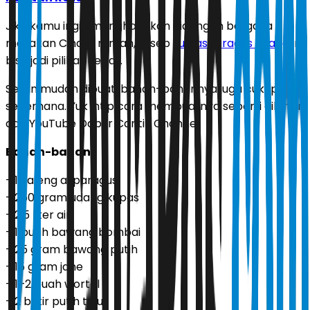
Jika kamu ingin menghadirkan hidangan bergaya
masakan Cina di rumah, resep
sup asparagus udang
ini
bisa jadi pilihan tepat.
Selain mudah dibuat, bahan-bahannya juga cukup
sederhana. Yuk intip cara membuatnya seperti dilansir
dari YouTube Dapur Cantik Channel.
Bahan-bahan:
- 1 kaleng asparagus
- 250 gram udang kupas
- 2,5 liter air
- 1 buah bawang bombai
- 25 gram bawang putih
- 15 gram jahe
- 1–2 buah wortel
- 2 butir putih telur