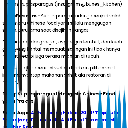
Ilustrasi sup asparagus (Instagram @bunes_kitchen)
JawaPos.com -
Sup asparagus udang menjadi salah
satu menu Chinese food yang selalu menggugah
selera, terutama saat disajikan hangat.
Perpaduan udang segar, asparagus lembut, dan kuah
gurih yang kental membuat hidangan ini tidak hanya
nikmat, tetapi juga terasa nyaman di tubuh.
Tak heran jika menu ini sering dijadikan pilihan saat
ingin menyantap makanan sehat ala restoran di
rumah.
Resep Sup Asparagus Udang ala Chinese Food
yang Praktis
Baca Juga:
4 Shio Paling Hoki di 2026! Tiap Bulan
Sepanjang Tahun Kuda Api Bakal Terus Dapat
Kejutan Rezeki