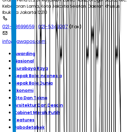
Graha Pena Lt.2 Jl. Raya Kby. Lama No.12, Grogol Utara, Kec.
Kebayoran Lama, Kota Jakarta Selatan, Daerah Khusus
Ibukota Jakarta 12210
021-53699659
|
021-5349207
(Fax)
info@jawapos.com
Awarding
Nasional
Surabaya Raya
Sepak Bola Indonesia
Sepak Bola Dunia
Ekonomi
Oto Dan Tekno
Arsitektur Dan Desain
Kabinet Merah Putih
Features
Jabodetabek