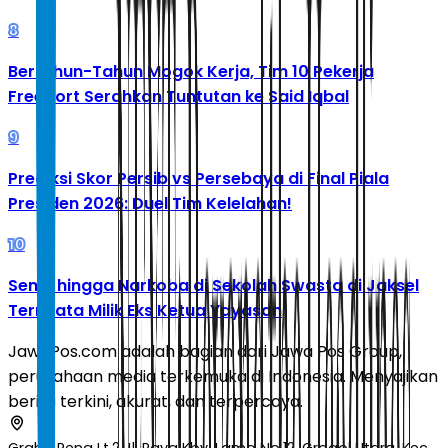
8
Bertahun-Tahun Mogok Kerja, Tim 10 Pekerja
Freeport Serahkan Tuntutan ke Said Iqbal
9
Prediksi Skor Persib vs Persebaya di Final Piala
Presiden 2026: Duel Tim Kelelahan!
10
Senpi hingga Narkoba di Sekolah Swasta di Jaksel
Ternyata Milik Eks Ketua Yayasan
JawaPos.com adalah bagian dari Jawa Pos Group,
perusahaan media terkemuka di Indonesia. Menyajikan
berita terkini, akurat, dan terpercaya.