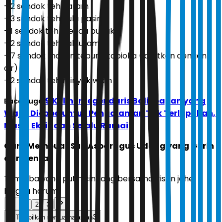
- 2 sendok teh garam
- 3 sendok teh gula pasir
- 1 sendok teh merica bubuk
- 2 sendok teh kaldu jamur
- 7 sendok makan tepung tapioka (larutkan dengan
air)
- 2 sendok teh minyak wijen
9 Kuliner Legendaris Balikpapan yang
Baca Juga:
Wajib Dicoba untuk Pengalaman Tak Terlupakan,
Masih Eksis dan Selalu Ramai
Cara Membuat Sup Asparagus Udang yang Gurih
dan Kental
Tumis bawang putih cincang bersama irisan jahe
hingga harum.
1
2
3
3
Tampilkan semua halaman