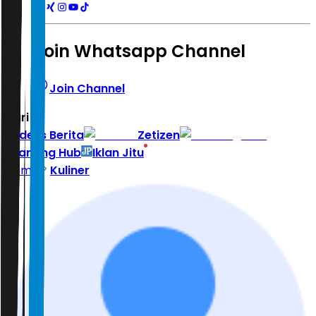
Join Whatsapp Channel
Join Channel
Hari ini
|
Indeks Berita
Zetizen
Learning Hub
Iklan Jitu
Home
Kuliner