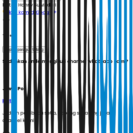
Editor:
Hanny Suwindari
Ikuti kami di Google
Tags
Sup Asparagus Udang
Sudahkah Anda mengikuti channel whatsapp kami?
Jawa Pos
Ikuti
Jadilah pembaca setia, gabung sekarang juga di
channel kami!