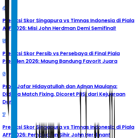
4
Prediksi Skor Singapura vs Timnas Indonesia di Piala
AFF 2026: Misi John Herdman Demi Semifinal!
5
Prediksi Skor Persib vs Persebaya di Final Piala
Presiden 2026: Maung Bandung Favorit Juara
6
Profil Jafar Hidayatullah dan Adnan Maulana:
Diduga Match Fixing, Dicoret PBSI dari Kejuaraan
Dunia
7
Prediksi Skor Singapura vs Timnas Indonesia di Piala
AFF 2026: Pembuktian Sihir John Herdman!