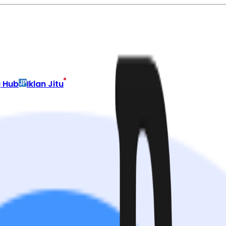
g Hub
Iklan Jitu