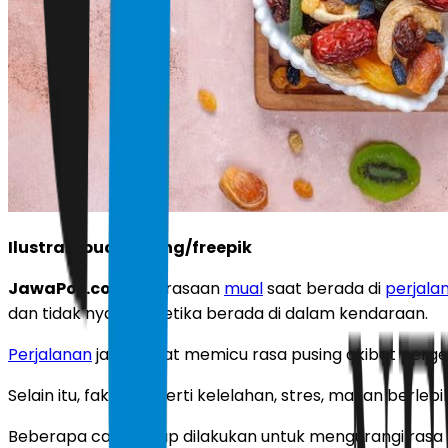
Ilustrasi buah kering/freepik
JawaPos.com
- Perasaan
mual
saat berada di
perjala
dan tidak nyaman ketika berada di dalam kendaraan.
Perjalanan
jauh dapat memicu rasa pusing akibat perge
Selain itu, faktor seperti kelelahan, stres, makan berl
Beberapa cara kerap dilakukan untuk mengurangi rasa