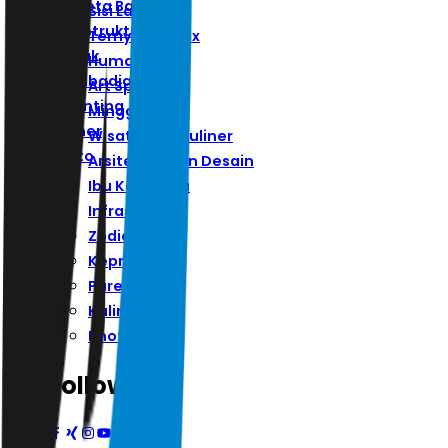
Ibu Kota Baru
Sisi Lain
Infrastruktur
Ternyata Hoax
Zodiak
Humaniora
Kepribadian
Art Space
Parenting
Minggu
Kuliner
Wisata Dan Kuliner
Photo
Arsitektur Dan Desain
Ibu Kota Baru
Infrastruktur
Zodiak
Kepribadian
Parenting
Kuliner
Photo
Follow Us