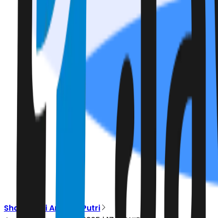
Shania Vivi Armylia Putri