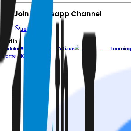
Join Whatsapp Channel
Join Channel
Hari ini
|
Indeks Berita
Zetizen
Learnin
Home
Kesehatan