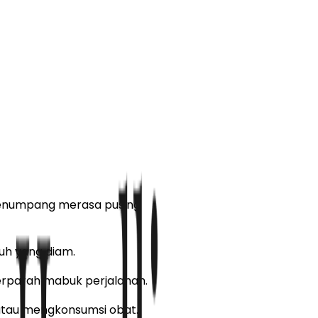
 penumpang merasa pusing
uh yang diam.
perparah mabuk perjalanan.
atau mengkonsumsi obat.