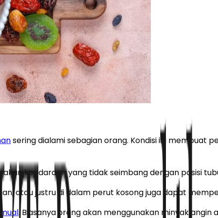
nan
sering dialami sebagian orang. Kondisi ini membuat
rakan kendaraan yang tidak seimbang dengan posisi tub
ebihan, atau justru di dalam perut kosong juga dapat mem
mual
. Biasanya orang akan menggunakan minyak angin 