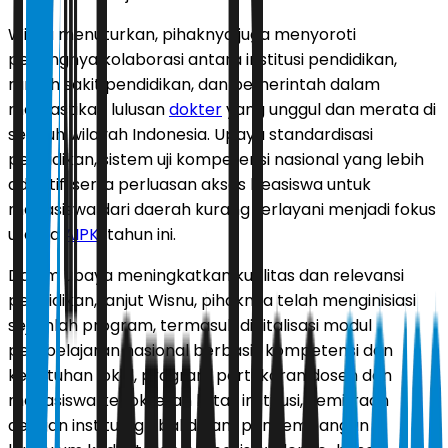
Wisnu menuturkan, pihaknya juga menyoroti
pentingnya kolaborasi antara institusi pendidikan,
rumah sakit pendidikan, dan pemerintah dalam
memastikan lulusan
dokter
yang unggul dan merata di
seluruh wilayah Indonesia. Upaya standardisasi
pendidikan, sistem uji kompetensi nasional yang lebih
adaptif, serta perluasan akses beasiswa untuk
mahasiswa dari daerah kurang terlayani menjadi fokus
utama
AIPKI
tahun ini.
Dalam upaya meningkatkan kualitas dan relevansi
pendidikan, lanjut Wisnu, pihaknya telah menginisiasi
sejumlah program, termasuk digitalisasi modul
pembelajaran nasional berbasis kompetensi dan
kebutuhan lokal, program pertukaran dosen dan
mahasiswa kedokteran lintas institusi, kemitraan
dengan institusi global dalam pengembangan