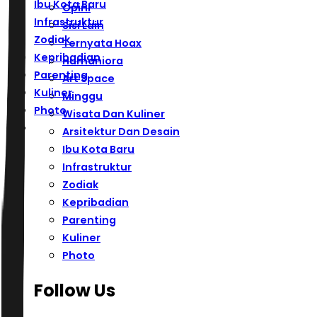
Ibu Kota Baru
Opini
Infrastruktur
Sisi Lain
Zodiak
Ternyata Hoax
Kepribadian
Humaniora
Parenting
Art Space
Kuliner
Minggu
Photo
Wisata Dan Kuliner
Arsitektur Dan Desain
Ibu Kota Baru
Infrastruktur
Zodiak
Kepribadian
Parenting
Kuliner
Photo
Follow Us