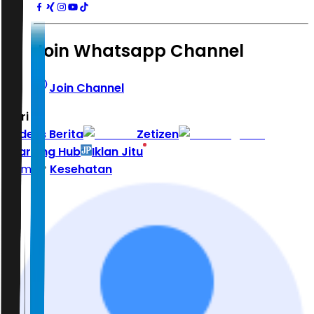
Join Whatsapp Channel
Join Channel
Hari ini
|
Indeks Berita
Zetizen
Learning Hub
Iklan Jitu
Home
Kesehatan