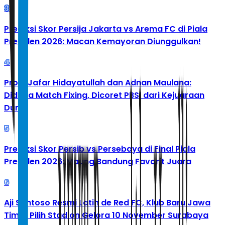
3
Prediksi Skor Persija Jakarta vs Arema FC di Piala
Presiden 2026: Macan Kemayoran Diunggulkan!
4
Profil Jafar Hidayatullah dan Adnan Maulana:
Diduga Match Fixing, Dicoret PBSI dari Kejuaraan
Dunia
5
Prediksi Skor Persib vs Persebaya di Final Piala
Presiden 2026: Maung Bandung Favorit Juara
6
Aji Santoso Resmi Latih de Red FC, Klub Baru Jawa
Timur Pilih Stadion Gelora 10 November Surabaya