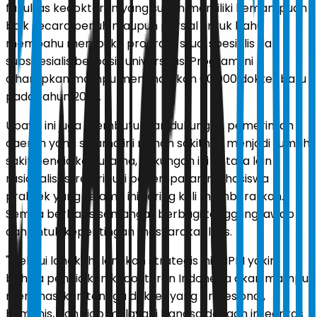
fakultas kedokteran yang sudah memiliki kemampuan
baik secara penuh maupun parsial untuk bahu
membahu membuka program studi spesialis dan
subspesialis berbasis universitas. Program ini
diharapkan mampu menghasilkan 60.000 dokter baru
pada tahun 2029.
Upaya ini juga membutuhkan dukungan pemerintah
daerah yang selama ini rumah sakitnya menjadi rumah
sakit pendidikan utama, dukungan ini antara lain
rasionalisasi restribusi penempatan mahasiswa
praktek yang selama ini sering kali memberatkan.
Semua berbasis semangat berbagi tanggung jawab
dan untuk kepentingan masyarakat luas.
"Melalui langkah-langkah strategis ini, AIPKI yakin
bahwa pendidikan kedokteran Indonesia akan mampu
menghasilkan tenaga dokter yang profesional,
humanis, dan siap melayani bangsa dengan integritas