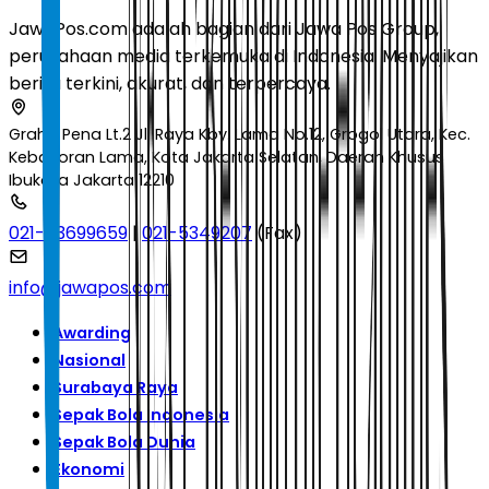
JawaPos.com adalah bagian dari Jawa Pos Group,
perusahaan media terkemuka di Indonesia. Menyajikan
berita terkini, akurat, dan terpercaya.
Graha Pena Lt.2 Jl. Raya Kby. Lama No.12, Grogol Utara, Kec.
Kebayoran Lama, Kota Jakarta Selatan, Daerah Khusus
Ibukota Jakarta 12210
021-53699659
|
021-5349207
(Fax)
info@jawapos.com
Awarding
Nasional
Surabaya Raya
Sepak Bola Indonesia
Sepak Bola Dunia
Ekonomi