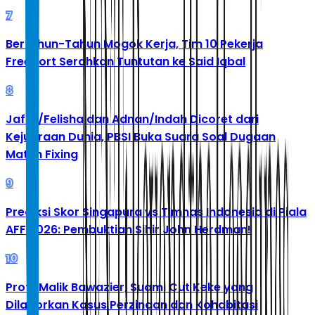
7
Bertahun-Tahun Mogok Kerja, Tim 10 Pekerja
Freeport Serahkan Tuntutan ke Said Iqbal
8
Jafar/Felisha dan Adnan/Indah Dicoret dari
Kejuaraan Dunia, PBSI Buka Suara Soal Dugaan
Match Fixing
9
Prediksi Skor Singapura vs Timnas Indonesia di Piala
AFF 2026: Pembuktian Sihir John Herdman!
10
Profil Malik Bawazier, Suami Cut Keke yang
Dilaporkan Kasus Perzinaan dan Kohabitasi