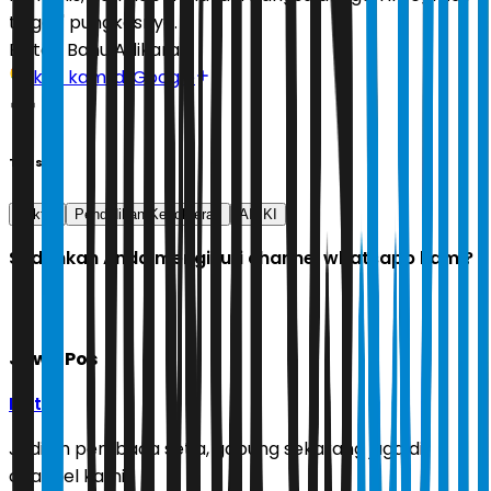
tinggi," pungkasnya.
Editor:
Banu Adikara
Ikuti kami di Google
Tags
dokter
Pendidikan Kedokteran
AIPKI
Sudahkah Anda mengikuti channel whatsapp kami?
Jawa Pos
Ikuti
Jadilah pembaca setia, gabung sekarang juga di
channel kami!