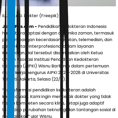
ILUSTRASI. Dokter (Freepik)
JawaPos.com -
Pendidikan kedokteran Indonesia
harus beradaptasi dengan dinamika zaman, termasuk
perkembangan kecerdasan buatan, telemedisin, dan
pendekatan interprofesional dalam layanan
Kesehatan. Hal tersebut disampaikan oleh Ketua
Umum Asosiasi Institusi Pendidikan Kedokteran
Indonesia (AIPKI) Wisnu Barlianto dalam pertemuan
rapat kerja pengurus AIPKI 2025-2028 di Universitas
Trisakti, Jakarta, Selasa (22/7).
“Transformasi pendidikan kedokteran adalah
keniscayaan. Kami ingin mencetak dokter yang tidak
hanya kompeten secara klinis, tetapi juga adaptif
terhadap perubahan teknologi dan tantangan sosial di
masyarakat,” ujar Wisnu.