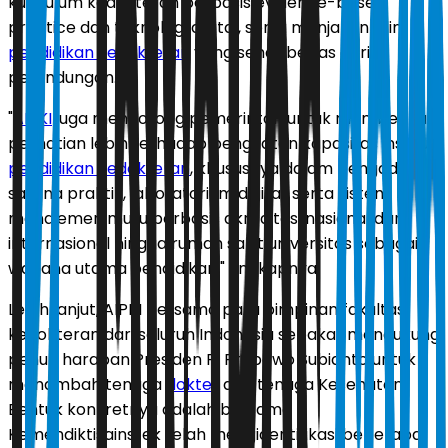
kurikulum kedokteran berbasis evidence-based
practice dan teknologi digital, serta menjamin iklim
pendidikan kedokteran
yang sehat bebas dari
perundungan.
"
AIPKI
juga mendorong pemerintah untuk memberikan
perhatian lebih terhadap penguatan kapasitas institusi
pendidikan kedokteran
, khususnya dalam pengadaan
sarana praktik, laboratorium digital, serta sistem
manajemen mutu berbasis akreditasi nasional dan
internasional hingga rumah sakit universitas sebagai
wahana utama pendidikan," ungkapnya.
Lebih lanjut, AIPKI bersama para pimpinan fakultas
kedokteran dari seluruh Indonesia sepakat mendukung
penuh harapan Presiden RI Prabowo Subianto untuk
menambah tenaga
dokter
dan tenaga Kesehatan.
Bentuk konkretnya adalah bersama
Kemendiktisainstek telah mengidentifikasi beberapa