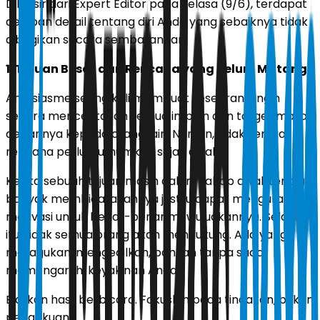
Dilansir dari Expert Editor pada Selasa (9/6), terdapat
delapan detail tentang diri Anda yang sebaiknya tidak
dibagikan secara sembarangan.
1. Tujuan Besar dan Rencana yang Belum Matang
Antusiasme sering kali membuat seseorang ingin
segera menceritakan semua impian dan target masa
depannya kepada orang lain. Namun, tidak semua
rencana perlu diumumkan sejak awal.
Ketika sebuah tujuan masih dalam tahap awal, terlalu
banyak membicarakannya justru dapat mengurangi
motivasi untuk benar-benar mewujudkannya. Selain
itu, tidak semua orang akan mendukung. Ada yang
meragukan, mengecilkan, bahkan tanpa sadar
memengaruhi keyakinan Anda.
Biarkan hasil berbicara. Fokuslah pada tindakan, bukan
pengakuan.