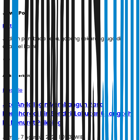
Jawa Pos
Ikuti
Jadilah pembaca setia, gabung sekarang juga di
channel kami!
Artikel Terkait
Lifestyle
Jika Anda Ingin Membangun Rasa
Menghargai Diri Sendiri, Lakukan 6 Langkah
Ini Menurut Psikologi
Jumat, 7 Agustus 2026 | 05.31 WIB