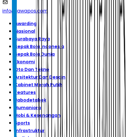
info@jawapos.com
Awarding
Nasional
Surabaya Raya
Sepak Bola Indonesia
Sepak Bola Dunia
Ekonomi
Oto Dan Tekno
Arsitektur Dan Desain
Kabinet Merah Putih
Features
Jabodetabek
Humaniora
Hobi & Kesenangan
Sports
Infrastruktur