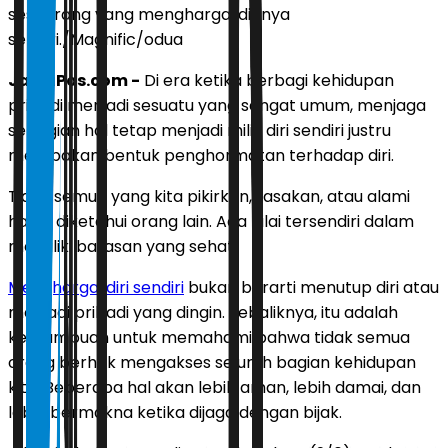
seseorang yang menghargai dirinya
sendiri./Magnific/odua
JawaPos.com -
Di era ketika berbagi kehidupan
pribadi menjadi sesuatu yang sangat umum, menjaga
sebagian hal tetap menjadi milik diri sendiri justru
merupakan bentuk penghormatan terhadap diri.
Tidak semua yang kita pikirkan, rasakan, atau alami
harus diketahui orang lain. Ada nilai tersendiri dalam
memiliki batasan yang sehat.
Menghargai
diri sendiri
bukan berarti menutup diri atau
menjadi pribadi yang dingin. Sebaliknya, itu adalah
kemampuan untuk memahami bahwa tidak semua
orang berhak mengakses seluruh bagian kehidupan
kita. Beberapa hal akan lebih aman, lebih damai, dan
lebih bermakna ketika dijaga dengan bijak.