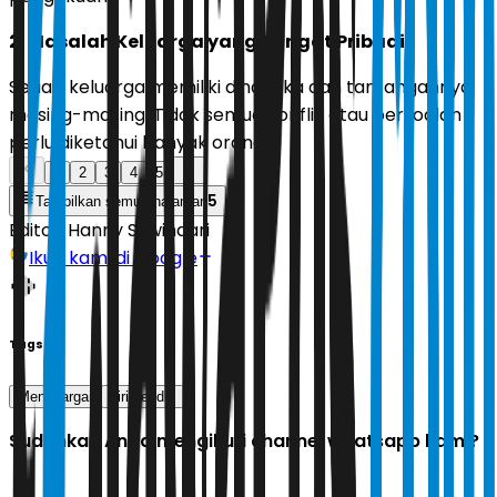
2. Masalah Keluarga yang Sangat Pribadi
Setiap keluarga memiliki dinamika dan tantangannya
masing-masing. Tidak semua konflik atau persoalan
perlu diketahui banyak orang.
1
2
3
4
5
5
Tampilkan semua halaman
Editor:
Hanny Suwindari
Ikuti kami di Google
Tags
Menghargai
diri sendiri
Sudahkah Anda mengikuti channel whatsapp kami?