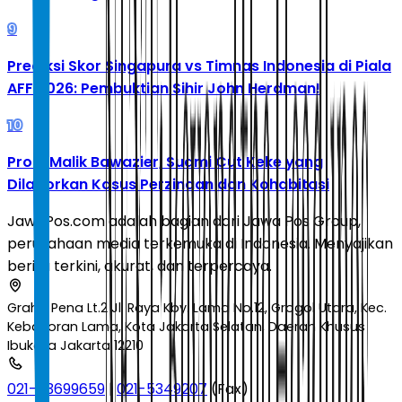
9
Prediksi Skor Singapura vs Timnas Indonesia di Piala
AFF 2026: Pembuktian Sihir John Herdman!
10
Profil Malik Bawazier, Suami Cut Keke yang
Dilaporkan Kasus Perzinaan dan Kohabitasi
JawaPos.com adalah bagian dari Jawa Pos Group,
perusahaan media terkemuka di Indonesia. Menyajikan
berita terkini, akurat, dan terpercaya.
Graha Pena Lt.2 Jl. Raya Kby. Lama No.12, Grogol Utara, Kec.
Kebayoran Lama, Kota Jakarta Selatan, Daerah Khusus
Ibukota Jakarta 12210
021-53699659
|
021-5349207
(Fax)