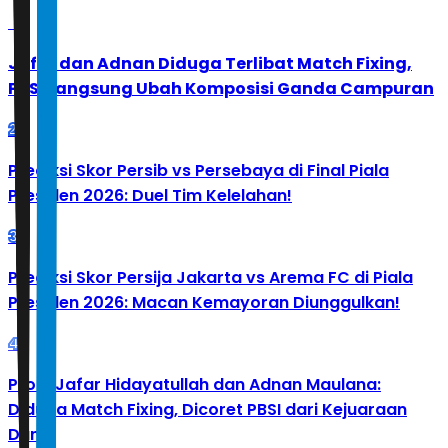
1
Jafar dan Adnan Diduga Terlibat Match Fixing,
PBSI Langsung Ubah Komposisi Ganda Campuran
2
Prediksi Skor Persib vs Persebaya di Final Piala
Presiden 2026: Duel Tim Kelelahan!
3
Prediksi Skor Persija Jakarta vs Arema FC di Piala
Presiden 2026: Macan Kemayoran Diunggulkan!
4
Profil Jafar Hidayatullah dan Adnan Maulana:
Diduga Match Fixing, Dicoret PBSI dari Kejuaraan
Dunia