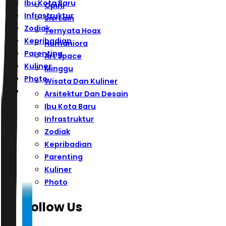
Ibu Kota Baru
Opini
Infrastruktur
Sisi Lain
Zodiak
Ternyata Hoax
Kepribadian
Humaniora
Parenting
Art Space
Kuliner
Minggu
Photo
Wisata Dan Kuliner
Arsitektur Dan Desain
Ibu Kota Baru
Infrastruktur
Zodiak
Kepribadian
Parenting
Kuliner
Photo
Follow Us