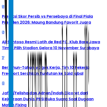
5
Prediksi Skor Persib vs Persebaya di Final Piala
Presiden 2026: Maung Bandung Favorit Juara
6
Aji Santoso Resmi Latih de Red FC, Klub Baru Jawa
Timur Pilih Stadion Gelora 10 November Surabaya
7
Bertahun-Tahun Mogok Kerja, Tim 10 Pekerja
Freeport Serahkan Tuntutan ke Said Iqbal
8
Jafar/Felisha dan Adnan/Indah Dicoret dari
Kejuaraan Dunia, PBSI Buka Suara Soal Dugaan
Match Fixing