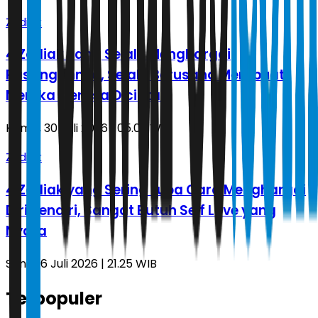
Zodiak
4 Zodiak yang Selalu Menghargai
Pasangannya, Selalu Berusaha Membuat
Mereka Merasa Dicintai
Kamis, 30 Juli 2026 | 05.09 WIB
Zodiak
4 Zodiak yang Sering Lupa Cara Menghargai
Diri Sendiri, Sangat Butuh Self Love yang
Nyata
Senin, 6 Juli 2026 | 21.25 WIB
Terpopuler