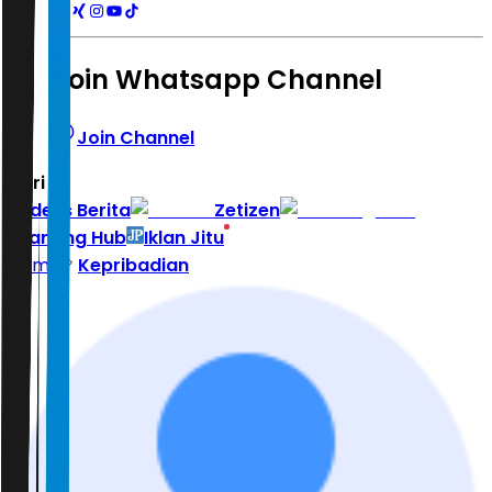
Join Whatsapp Channel
Join Channel
Hari ini
|
Indeks Berita
Zetizen
Learning Hub
Iklan Jitu
Home
Kepribadian