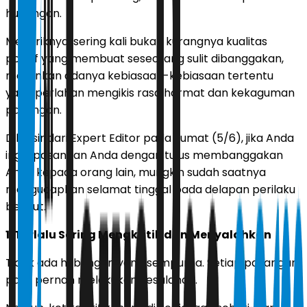
hubungan.
Menariknya, sering kali bukan kurangnya kualitas
positif yang membuat seseorang sulit dibanggakan,
melainkan adanya kebiasaan-kebiasaan tertentu
yang perlahan mengikis rasa hormat dan kekaguman
pasangan.
Dilansir dari Expert Editor pada Jumat (5/6), jika Anda
ingin pasangan Anda dengan tulus membanggakan
Anda kepada orang lain, mungkin sudah saatnya
mengucapkan selamat tinggal pada delapan perilaku
berikut.
1. Terlalu Sering Mengkritik dan Menyalahkan
Tidak ada hubungan yang sempurna. Setiap pasangan
pasti pernah melakukan kesalahan.