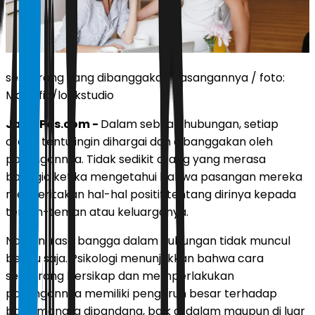
seseorang yang dibanggakan pasangannya / foto:
Magnific/lookstudio
JawaPos.com -
Dalam sebuah hubungan, setiap
orang tentu ingin dihargai dan dibanggakan oleh
pasangannya. Tidak sedikit orang yang merasa
bahagia ketika mengetahui bahwa pasangan mereka
menceritakan hal-hal positif tentang dirinya kepada
teman-teman atau keluarganya.
Namun, rasa bangga dalam hubungan tidak muncul
begitu saja. Psikologi menunjukkan bahwa cara
seseorang bersikap dan memperlakukan
pasangannya memiliki pengaruh besar terhadap
bagaimana ia dipandang, baik di dalam maupun di luar