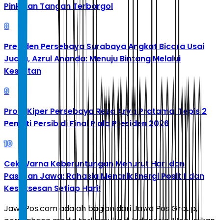
Pink dan Tangan Terborgol
8
Presiden Persebaya Surabaya Angkat Bicara Usai
Juara, Azrul Ananda: Menuju Bintang Melalui
Kesulitan
9
Profil Kiper Persebaya Reza Arya Pratama, Tepis 2
Penalti Persib di Final Piala Presiden 2026
10
Cek Warna Keberuntungan Menurut Hari dan
Pasaran Jawa: Rahasia Menarik Energi Positif dan
Kesuksesan Setiap Hari!
JawaPos.com adalah bagian dari Jawa Pos Group,