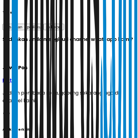
Tags
pasangan
perilaku
psikologi
Sudahkah Anda mengikuti channel whatsapp kami?
Jawa Pos
Ikuti
Jadilah pembaca setia, gabung sekarang juga di
channel kami!
Artikel Terkait