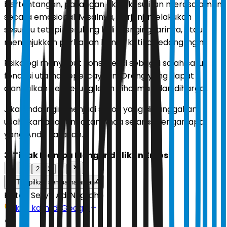
bertentangan, pasangan akan kesulitan merasa aman
secara emosional. Misalnya, berjanji melakukan
sesuatu tetapi berulang kali mengingkarinya, atau
menunjukkan perhatian hanya ketika sedang ingin.
Psikologi menyebut konsistensi sebagai salah satu
fondasi utama kepercayaan. Orang yang dapat
diandalkan cenderung lebih dihormati dan dihargai.
Jika Anda ingin menjadi sosok yang dibanggakan,
usahakan agar tindakan Anda selaras dengan apa
yang Anda katakan.
3. Tidak Mampu Mengendalikan Emosi
1
2
3
4
4
Tampilkan semua halaman
Editor:
Setyo Adi Nugroho
Ikuti kami di Google