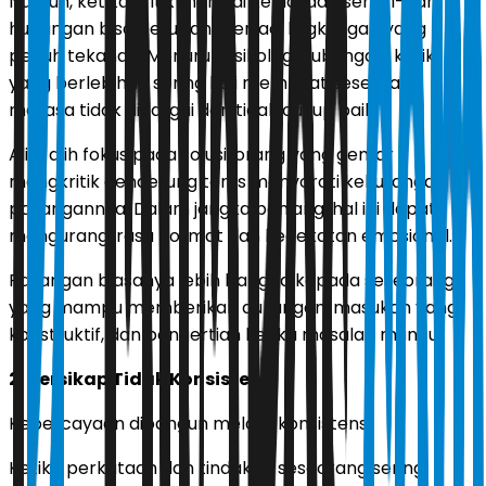
Namun, ketika kritik menjadi kebiasaan sehari-hari,
hubungan bisa berubah menjadi lingkungan yang
penuh tekanan. Menurut psikologi hubungan, kritik
yang berlebihan sering kali membuat seseorang
merasa tidak dihargai dan tidak cukup baik.
Alih-alih fokus pada solusi, orang yang gemar
mengkritik cenderung terus menyoroti kekurangan
pasangannya. Dalam jangka panjang, hal ini dapat
mengurangi rasa hormat dan kedekatan emosional.
Pasangan biasanya lebih bangga kepada seseorang
yang mampu memberikan dukungan, masukan yang
konstruktif, dan pengertian ketika masalah muncul.
2. Bersikap Tidak Konsisten
Kepercayaan dibangun melalui konsistensi.
Ketika perkataan dan tindakan seseorang sering