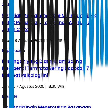
Zodiak
5 Zodiak Memasang Bare Minimum Tinggi
untuk Pasangan, Tak Pernah Asal untuk
Jatuh Cinta
Sabtu, 8 Agustus 2026 | 15.15 WIB
Kepribadian
Pasangan yang Diam-Diam Saling
Membenci Ternyata Sering Ucapkan 7
Kalimat Psikologi Ini
Jumat, 7 Agustus 2026 | 18.35 WIB
Lifestyle
Jika Anda Ingin Menemukan Pasangan