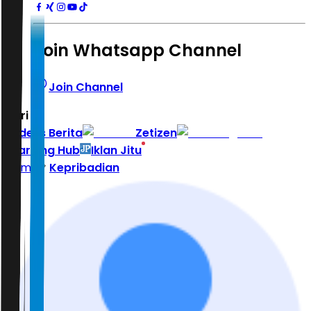
Join Whatsapp Channel
Join Channel
Hari ini
|
Indeks Berita
Zetizen
Learning Hub
Iklan Jitu
Home
Kepribadian