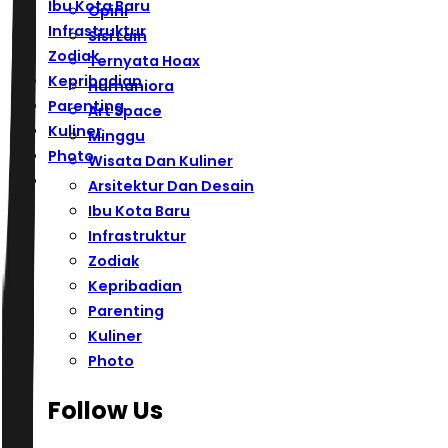
Ibu Kota Baru
Opini
Infrastruktur
Sisi Lain
Zodiak
Ternyata Hoax
Kepribadian
Humaniora
Parenting
Art Space
Kuliner
Minggu
Photo
Wisata Dan Kuliner
Arsitektur Dan Desain
Ibu Kota Baru
Infrastruktur
Zodiak
Kepribadian
Parenting
Kuliner
Photo
Follow Us