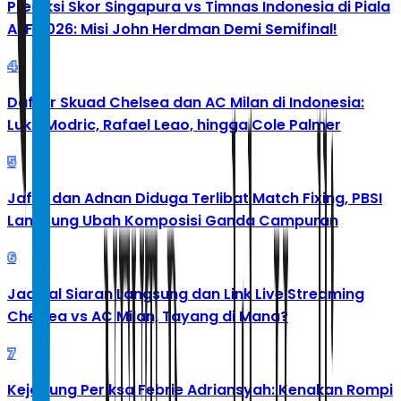
Prediksi Skor Singapura vs Timnas Indonesia di Piala
AFF 2026: Misi John Herdman Demi Semifinal!
4
Daftar Skuad Chelsea dan AC Milan di Indonesia:
Luka Modric, Rafael Leao, hingga Cole Palmer
5
Jafar dan Adnan Diduga Terlibat Match Fixing, PBSI
Langsung Ubah Komposisi Ganda Campuran
6
Jadwal Siaran Langsung dan Link Live Streaming
Chelsea vs AC Milan, Tayang di Mana?
7
Kejagung Periksa Febrie Adriansyah: Kenakan Rompi