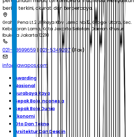
perusahaan media terkemuka di Indonesia. Menyajikan
berita terkini, akurat, dan terpercaya.
Graha Pena Lt.2 Jl. Raya Kby. Lama No.12, Grogol Utara, Kec.
Kebayoran Lama, Kota Jakarta Selatan, Daerah Khusus
Ibukota Jakarta 12210
021-53699659
|
021-5349207
(Fax)
info@jawapos.com
Awarding
Nasional
Surabaya Raya
Sepak Bola Indonesia
Sepak Bola Dunia
Ekonomi
Oto Dan Tekno
Arsitektur Dan Desain