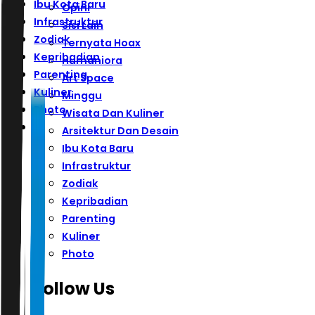
Ibu Kota Baru
Opini
Infrastruktur
Sisi Lain
Zodiak
Ternyata Hoax
Kepribadian
Humaniora
Parenting
Art Space
Kuliner
Minggu
Photo
Wisata Dan Kuliner
Arsitektur Dan Desain
Ibu Kota Baru
Infrastruktur
Zodiak
Kepribadian
Parenting
Kuliner
Photo
Follow Us