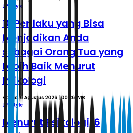
Lifestyle
10 Perilaku yang Bisa
Menjadikan Anda
sebagai Orang Tua yang
Lebih Baik Menurut
Psikologi
Kamis, 6 Agustus 2026 | 00.36 WIB
Lifestyle
Menurut Psikologi, 6