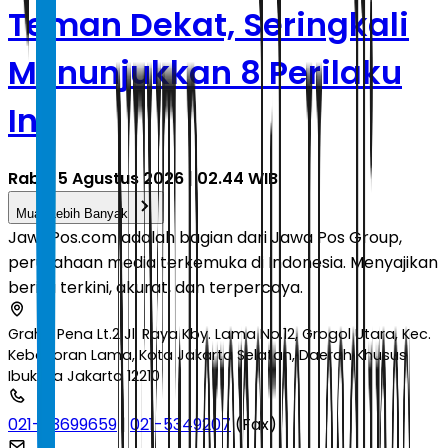
Teman Dekat, Seringkali
Menunjukkan 8 Perilaku
Ini
Rabu, 5 Agustus 2026 | 02.44 WIB
Muat Lebih Banyak
JawaPos.com adalah bagian dari Jawa Pos Group,
perusahaan media terkemuka di Indonesia. Menyajikan
berita terkini, akurat, dan terpercaya.
Graha Pena Lt.2 Jl. Raya Kby. Lama No.12, Grogol Utara, Kec.
Kebayoran Lama, Kota Jakarta Selatan, Daerah Khusus
Ibukota Jakarta 12210
021-53699659
|
021-5349207
(Fax)