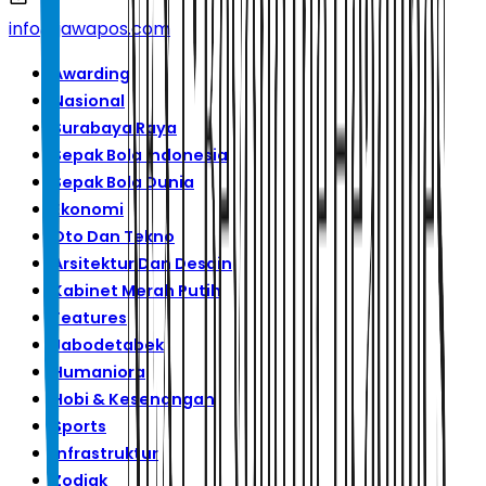
info@jawapos.com
Awarding
Nasional
Surabaya Raya
Sepak Bola Indonesia
Sepak Bola Dunia
Ekonomi
Oto Dan Tekno
Arsitektur Dan Desain
Kabinet Merah Putih
Features
Jabodetabek
Humaniora
Hobi & Kesenangan
Sports
Infrastruktur
Zodiak