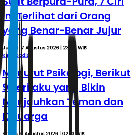
Sulit Berpura-Pura, 7 Ciri
Ini Terlihat dari Orang
yang Benar-Benar Jujur
Jumat, 7 Agustus 2026 | 23.34 WIB
Kepribadian
Menurut Psikologi, Berikut
9 Perilaku yang Bikin
Menjauhkan Teman dan
Keluarga
Kamis, 6 Agustus 2026 | 02.13 WIB