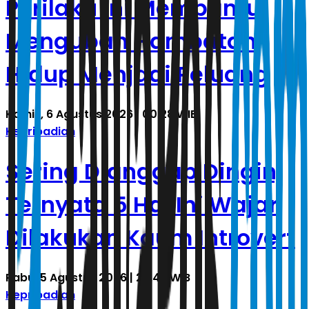
Perilaku Ini Membantu
Mengubah Hambatan
Hidup Menjadi Peluang
Kamis, 6 Agustus 2026 | 00.28 WIB
Kepribadian
Sering Dianggap Dingin,
Ternyata 5 Hal Ini Wajar
Dilakukan Kaum Introvert
Rabu, 5 Agustus 2026 | 22.43 WIB
Kepribadian