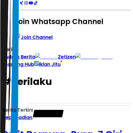
Join Whatsapp Channel
Join Channel
Hari ini
|
Indeks Berita
Zetizen
Learning Hub
Iklan Jitu
#
perilaku
Berita Terkini
Kepribadian