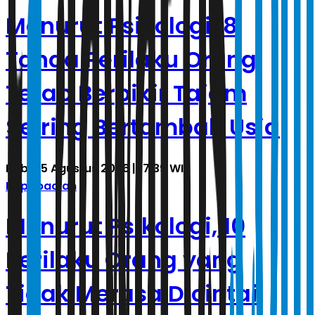
Menurut Psikologi, 8
Tanda Perilaku Orang
Tetap Berpikir Tajam
Seiring Bertambah Usia
Rabu, 5 Agustus 2026 | 17.39 WIB
Kepribadian
Menurut Psikologi, 10
Perilaku Orang yang
Tidak Merasa Dicintai