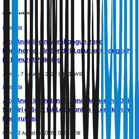
Artikel Terkait
Lifestyle
Jika Anda Ingin Membangun Rasa
Menghargai Diri Sendiri, Lakukan 6 Langkah
Ini Menurut Psikologi
Jumat, 7 Agustus 2026 | 05.31 WIB
Lifestyle
Jika Anda Ingin Benar-Benar Menerima Diri
Sendiri di Saat Ini, Lakukanlah 5 Langkah Ini
Menurut Psik
Senin, 3 Agustus 2026 | 01.58 WIB