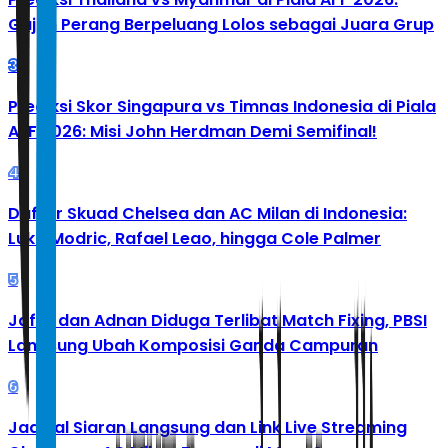
Gajah Perang Berpeluang Lolos sebagai Juara Grup
3
Prediksi Skor Singapura vs Timnas Indonesia di Piala
AFF 2026: Misi John Herdman Demi Semifinal!
4
Daftar Skuad Chelsea dan AC Milan di Indonesia:
Luka Modric, Rafael Leao, hingga Cole Palmer
5
Jafar dan Adnan Diduga Terlibat Match Fixing, PBSI
Langsung Ubah Komposisi Ganda Campuran
6
Jadwal Siaran Langsung dan Link Live Streaming