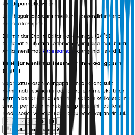
kehidupan sehari-hari.
Lalu, bagaimana cara menikmati kesendirian tanpa
merasa kesepian?
Dilansir dari Expert Editor pada Minggu (24/5),
terdapat tujuh cara sederhana yang bisa membantu
Anda menikmati
kebersamaan
dengan diri sendiri.
1. Belajar Menikmati Momen Tanpa Gangguan
Digital
Salah satu alasan mengapa banyak orang sulit
menikmati kesendirian adalah karena mereka tidak
pernah benar-benar sendirian. Bahkan ketika sedang
sendiri, perhatian mereka tetap dipenuhi notifikasi,
media sosial, video pendek, atau percakapan virtual.
...
1
2
3
4
5
9
9
Tampilkan semua halaman