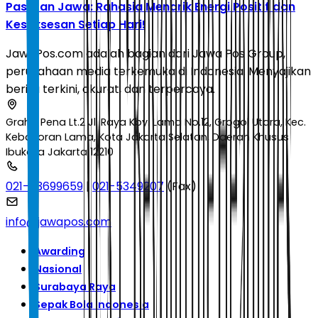
Pasaran Jawa: Rahasia Menarik Energi Positif dan
Kesuksesan Setiap Hari!
JawaPos.com adalah bagian dari Jawa Pos Group,
perusahaan media terkemuka di Indonesia. Menyajikan
berita terkini, akurat, dan terpercaya.
Graha Pena Lt.2 Jl. Raya Kby. Lama No.12, Grogol Utara, Kec.
Kebayoran Lama, Kota Jakarta Selatan, Daerah Khusus
Ibukota Jakarta 12210
021-53699659
|
021-5349207
(Fax)
info@jawapos.com
Awarding
Nasional
Surabaya Raya
Sepak Bola Indonesia