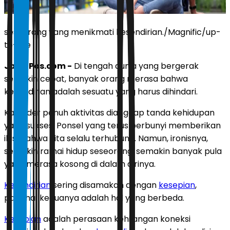
seseorang yang menikmati kesendirian./Magnific/up-
to-me
JawaPos.com -
Di tengah dunia yang bergerak
semakin cepat, banyak orang merasa bahwa
kesendirian adalah sesuatu yang harus dihindari.
Kalender penuh aktivitas dianggap tanda kehidupan
yang sukses. Ponsel yang terus berbunyi memberikan
ilusi bahwa kita selalu terhubung. Namun, ironisnya,
semakin ramai hidup seseorang, semakin banyak pula
yang merasa kosong di dalam dirinya.
Kesendirian
sering disamakan dengan
kesepian
,
padahal keduanya adalah hal yang berbeda.
Kesepian
adalah perasaan kehilangan koneksi