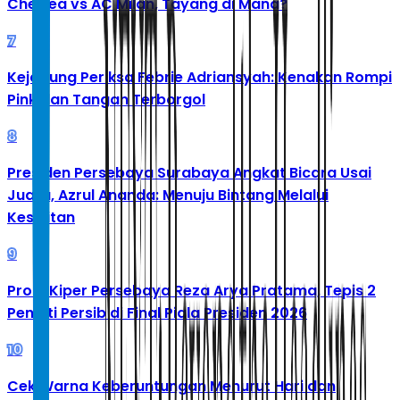
Chelsea vs AC Milan, Tayang di Mana?
7
Kejagung Periksa Febrie Adriansyah: Kenakan Rompi
Pink dan Tangan Terborgol
8
Presiden Persebaya Surabaya Angkat Bicara Usai
Juara, Azrul Ananda: Menuju Bintang Melalui
Kesulitan
9
Profil Kiper Persebaya Reza Arya Pratama, Tepis 2
Penalti Persib di Final Piala Presiden 2026
10
Cek Warna Keberuntungan Menurut Hari dan