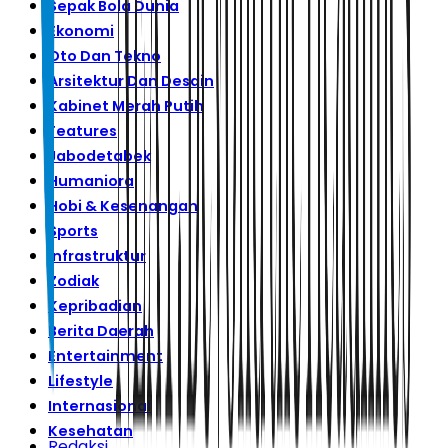
Sepak Bola Dunia
Ekonomi
Oto Dan Tekno
Arsitektur Dan Desain
Kabinet Merah Putih
Features
Jabodetabek
Humaniora
Hobi & Kesenangan
Sports
Infrastruktur
Zodiak
Kepribadian
Berita Daerah
Entertainment
Lifestyle
Internasional
Kesehatan
Redaksi