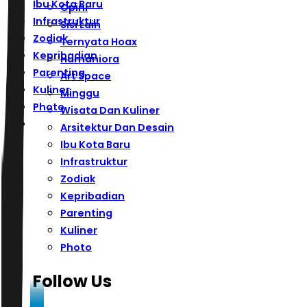
Ibu Kota Baru
Opini
Infrastruktur
Sisi Lain
Zodiak
Ternyata Hoax
Kepribadian
Humaniora
Parenting
Art Space
Kuliner
Minggu
Photo
Wisata Dan Kuliner
Arsitektur Dan Desain
Ibu Kota Baru
Infrastruktur
Zodiak
Kepribadian
Parenting
Kuliner
Photo
Follow Us