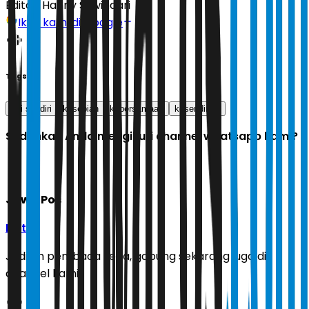
Editor:
Hanny Suwindari
Ikuti kami di Google
Tags
diri sendiri
kesepian
kebersamaan
kesendirian
Sudahkah Anda mengikuti channel whatsapp kami?
Jawa Pos
Ikuti
Jadilah pembaca setia, gabung sekarang juga di
channel kami!