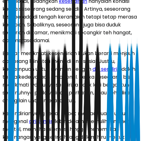
emosional, sedangkan
kesendirian
hanyalah kondisi
ketika seseorang sedang sendiri. Artinya, seseorang
bisa berada di tengah keramaian tetapi tetap merasa
kesepian. Sebaliknya, seseorang juga bisa duduk
sendirian di kamar, menikmati secangkir teh hangat,
dan merasa damai.
Belajar menikmati kesendirian bukan berarti menjauh
dari orang lain atau menjadi anti sosial. Justru,
kemampuan untuk nyaman dengan
diri sendiri
adalah
tanda kedewasaan emosional. Ketika seseorang bisa
menikmati waktunya sendiri, ia tidak lagi bergantung
sepenuhnya pada validasi, perhatian, atau kehadiran
orang lain untuk merasa utuh.
Kesendirian yang sehat dapat menjadi ruang untuk
mengenal
diri sendiri
lebih dalam, memulihkan energi
mental, memahami emosi, hingga menemukan
ketenangan yang sering hilang dalam hiruk-pikuk