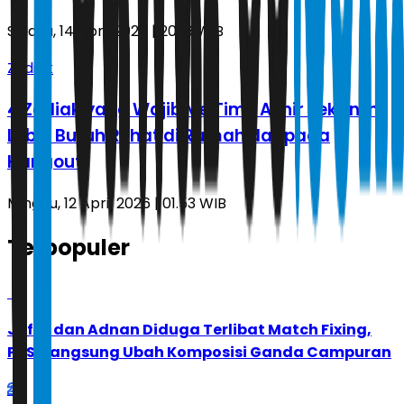
Selasa, 14 April 2026 | 20.16 WIB
Zodiak
4 Zodiak yang Wajib Me Time Akhir Pekan Ini,
Lebih Butuh Rehat di Rumah daripada
Hangout
Minggu, 12 April 2026 | 01.53 WIB
Terpopuler
1
Jafar dan Adnan Diduga Terlibat Match Fixing,
PBSI Langsung Ubah Komposisi Ganda Campuran
2