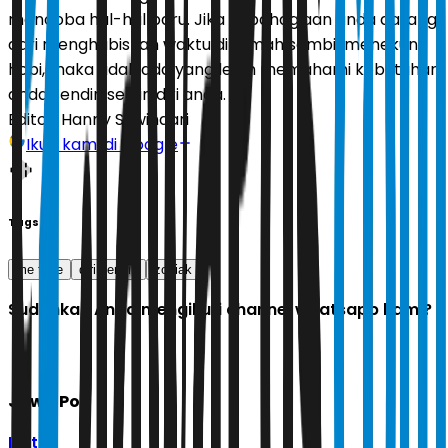
mencoba hal-hal baru. Jika kebahagiaan anda datang
dari menghabiskan waktu di rumah sambil menekuni
hobi, maka tidak ada yang lebih memahami kebutuhan
anda sendiri selain diri anda.
Editor:
Hanny Suwindari
Ikuti kami di Google
Tags
me time
diri sendiri
zodiak
Sudahkah Anda mengikuti channel whatsapp kami?
Jawa Pos
Ikuti