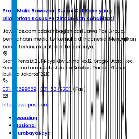
Profil Malik Bawazier, Suami Cut Keke yang
Dilaporkan Kasus Perzinaan dan Kohabitasi
JawaPos.com adalah bagian dari Jawa Pos Group,
perusahaan media terkemuka di Indonesia. Menyajikan
berita terkini, akurat, dan terpercaya.
Graha Pena Lt.2 Jl. Raya Kby. Lama No.12, Grogol Utara, Kec.
Kebayoran Lama, Kota Jakarta Selatan, Daerah Khusus
Ibukota Jakarta 12210
021-53699659
|
021-5349207
(Fax)
info@jawapos.com
Awarding
Nasional
Surabaya Raya