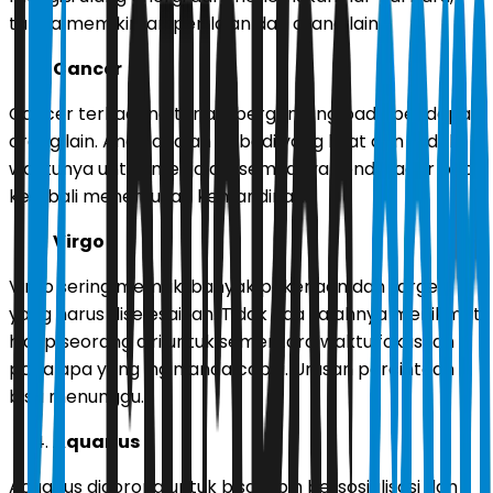
tanpa memikirkan penilaian dari orang lain.
Cancer
Cancer terkadang terlalu bergantung pada pendapat
orang lain. Anda adalah pribadi yang kuat dan sudah
waktunya untuk menjalani semuanya sendiri agar bisa
kembali menemukan kemandirian.
Virgo
Virgo sering memiliki banyak pekerjaan dan target
yang harus diselesaikan. Tidak ada salahnya menikmati
hidup seorang diri untuk sementara waktu.fokuskan
pada apa yang ingin anda capai. Urusan percintaan
bisa menunggu.
Aquarius
Aquarius didorong untuk bisa lebih bersosialisasi dan