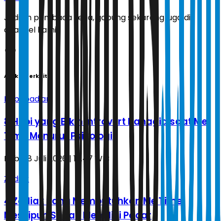
Jadilah pembaca setia, gabung sekarang juga di
channel kami!
Artikel Terkait
Kepribadian
8 Hobi yang Bikin Introvert Bahagia saat Me
Time Menurut Psikologi
Rabu, 8 Juli 2026 | 15.47 WIB
Zodiak
4 Zodiak yang Membutuhkan Me Time
Meskipun Sudah Memiliki Pacar