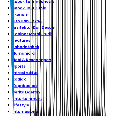
Sepak Bola Indonesia
Sepak Bola Dunia
Ekonomi
Oto Dan Tekno
Arsitektur Dan Desain
Kabinet Merah Putih
Features
Jabodetabek
Humaniora
Hobi & Kesenangan
Sports
Infrastruktur
Zodiak
Kepribadian
Berita Daerah
Entertainment
Lifestyle
Internasional