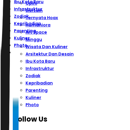
Ibu Kota Baru
Opini
Infrastruktur
Sisi Lain
Zodiak
Ternyata Hoax
Kepribadian
Humaniora
Parenting
Art Space
Kuliner
Minggu
Photo
Wisata Dan Kuliner
Arsitektur Dan Desain
Ibu Kota Baru
Infrastruktur
Zodiak
Kepribadian
Parenting
Kuliner
Photo
Follow Us