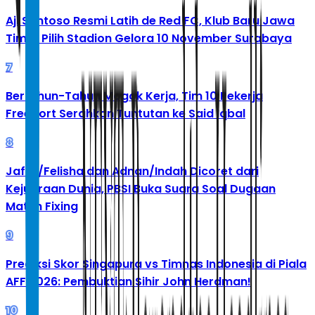
Aji Santoso Resmi Latih de Red FC, Klub Baru Jawa
Timur Pilih Stadion Gelora 10 November Surabaya
7
Bertahun-Tahun Mogok Kerja, Tim 10 Pekerja
Freeport Serahkan Tuntutan ke Said Iqbal
8
Jafar/Felisha dan Adnan/Indah Dicoret dari
Kejuaraan Dunia, PBSI Buka Suara Soal Dugaan
Match Fixing
9
Prediksi Skor Singapura vs Timnas Indonesia di Piala
AFF 2026: Pembuktian Sihir John Herdman!
10