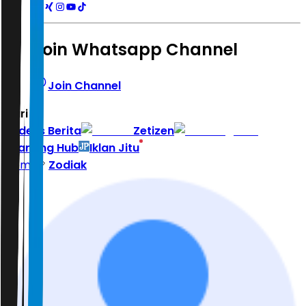
Join Whatsapp Channel
Join Channel
Hari ini
|
Indeks Berita
Zetizen
Learning Hub
Iklan Jitu
Home
Zodiak