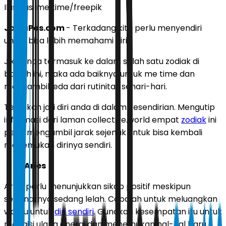
Ilustrasi me time/freepik
JawaPos.com
- Terkadang kita perlu menyendiri
untuk bisa lebih memahami diri.
Jika anda termasuk ke dalam salah satu zodiak di
bawah ini, maka ada baiknya untuk me time dan
mengambil jeda dari rutinitas sehari-hari.
Temukan jati diri anda di dalam kesendirian. Mengutip
informasi dari laman collective.world empat
zodiak
ini
perlu mengambil jarak sejenak untuk bisa kembali
menemukan dirinya sendiri.
Aries
Aries perlu menunjukkan sikap positif meskipun
sebenarnya sedang lelah. Cobalah untuk meluangkan
waktu untuk
diri sendiri
. Gunakan kesempatan itu untuk
mengisi ulang energi dan menemukan hal-hal baru,