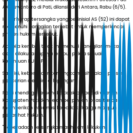
AKP Iswantoro di Pati, dilansir dari Antara, Rabu (6/5).
Ia berharap tersangka yang berinisial AS (52) ini dapat
memenuhi panggilan tersebut untuk memperlancar
proses hukum tersebut.
Apabila kembali tidak memenuhi panggilan, maka
akan dilakukan upaya jemput paksa sesuai
ketentuan KUHAP.
Saat ini, keberadaan tersangka masih dalam proses
pencarian oleh tim di lapangan.
Polisi menduga tersangka tidak berada di wilayah
Kabupaten Pati dan telah berpindah lokasi tanpa
memberikan informasi kepada keluarga maupun
penasihat hukum.
"Keberadaan tersangka masih kami lakukan