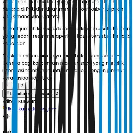
pencarian. Ada indikasi yang bersangkutan tidak
berada di Pati dan tidak memberikan kabar kepada
pihak manapun," ujarnya.
Terkait jumlah korban, dia hingga kini baru satu korban
yang secara resmi melaporkan kasus tersebut kepada
kepolisian.
Meski demikian, pihaknya membuka ruang seluas-
luasnya bagi korban lain maupun saksi yang memiliki
informasi tambahan untuk melapor, dengan jaminan
kerahasiaan identitas.
1
2
2
Tampilkan semua halaman
Editor:
Kuswandi
Ikuti kami di Google
Tags