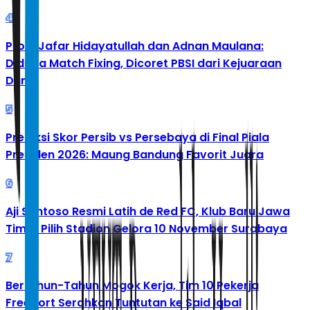
4
Profil Jafar Hidayatullah dan Adnan Maulana:
Diduga Match Fixing, Dicoret PBSI dari Kejuaraan
Dunia
5
Prediksi Skor Persib vs Persebaya di Final Piala
Presiden 2026: Maung Bandung Favorit Juara
6
Aji Santoso Resmi Latih de Red FC, Klub Baru Jawa
Timur Pilih Stadion Gelora 10 November Surabaya
7
Bertahun-Tahun Mogok Kerja, Tim 10 Pekerja
Freeport Serahkan Tuntutan ke Said Iqbal