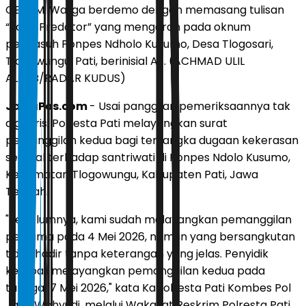
GERAM: Warga berdemo dengan memasang tulisan
“Sang Predator” yang mengarah pada oknum
pengasuh Ponpes Ndholo Kusumo, Desa Tlogosari,
Tlogowungu, Pati, berinisial AS. (ACHMAD ULIL
ALBAB/RADAR KUDUS)
JawaPos.com
- Usai panggilan pemeriksaannya tak
digubris, Polresta Pati melayangkan surat
pemanggilan kedua bagi tersangka dugaan kekerasan
seksual terhadap santriwati di Ponpes Ndolo Kusumo,
Kecamatan Tlogowungu, Kabupaten Pati, Jawa
Tengah.
"Sebelumnya, kami sudah melayangkan pemanggilan
pertama pada 4 Mei 2026, namun yang bersangkutan
tidak hadir tanpa keterangan yang jelas. Penyidik
kembali melayangkan pemanggilan kedua pada
tanggal 7 Mei 2026," kata Kapolresta Pati Kombes Pol
Jaka Wahyudi, melalui Wakasat Reskrim Polresta Pati