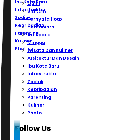
Ibu Kota Baru
Opini
Infrastruktur
Sisi Lain
Zodiak
Ternyata Hoax
Kepribadian
Humaniora
Parenting
Art Space
Kuliner
Minggu
Photo
Wisata Dan Kuliner
Arsitektur Dan Desain
Ibu Kota Baru
Infrastruktur
Zodiak
Kepribadian
Parenting
Kuliner
Photo
Follow Us