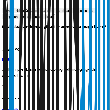
Ponpes Ndolo Kusumo
Kiai cabuli santriwati
Kiai cabul Pati
pengasuh ponpes cabuli santriwati
Sudahkah Anda mengikuti channel whatsapp kami?
Jawa Pos
Ikuti
Jadilah pembaca setia, gabung sekarang juga di
channel kami!
Artikel Terkait
Kasuistika