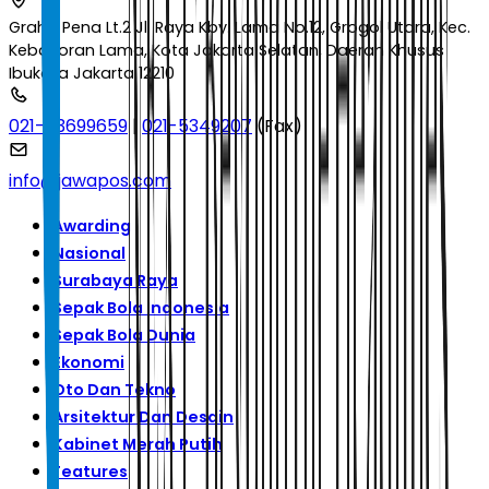
Graha Pena Lt.2 Jl. Raya Kby. Lama No.12, Grogol Utara, Kec.
Kebayoran Lama, Kota Jakarta Selatan, Daerah Khusus
Ibukota Jakarta 12210
021-53699659
|
021-5349207
(Fax)
info@jawapos.com
Awarding
Nasional
Surabaya Raya
Sepak Bola Indonesia
Sepak Bola Dunia
Ekonomi
Oto Dan Tekno
Arsitektur Dan Desain
Kabinet Merah Putih
Features