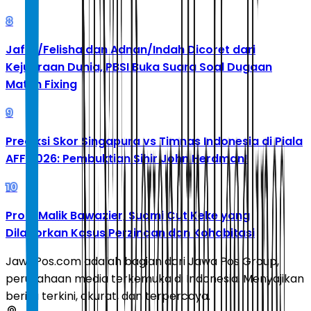
8
Jafar/Felisha dan Adnan/Indah Dicoret dari
Kejuaraan Dunia, PBSI Buka Suara Soal Dugaan
Match Fixing
9
Prediksi Skor Singapura vs Timnas Indonesia di Piala
AFF 2026: Pembuktian Sihir John Herdman!
10
Profil Malik Bawazier, Suami Cut Keke yang
Dilaporkan Kasus Perzinaan dan Kohabitasi
JawaPos.com adalah bagian dari Jawa Pos Group,
perusahaan media terkemuka di Indonesia. Menyajikan
berita terkini, akurat, dan terpercaya.