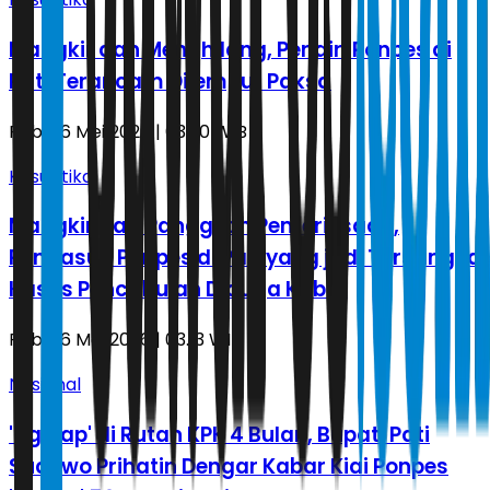
Mangkir dan Menghilang, Pendiri Ponpes di
Pati Terancam Dijemput Paksa
Rabu, 6 Mei 2026 | 03.30 WIB
Kasuistika
Mangkir dari Panggilan Pemeriksaan,
Pengasuh Ponpes di Pati yang jadi Tersangka
Kasus Pencabulan Diduga Kabur
Rabu, 6 Mei 2026 | 03.13 WIB
Nasional
'Nginap' di Rutan KPK 4 Bulan, Bupati Pati
Sudewo Prihatin Dengar Kabar Kiai Ponpes