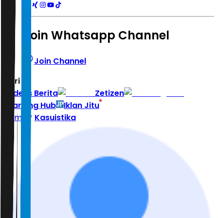
Join Whatsapp Channel
Join Channel
Hari ini
|
Indeks Berita
Zetizen
Learning Hub
Iklan Jitu
Home
Kasuistika