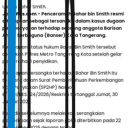
Ulama Bahar Smith.
JawaPos.com
- Penceramah Bahar bin Smith resmi
ditetapkan sebagai tersangka dalam kasus dugaan
pengeroyokan terhadap seorang anggota Barisan
Ansor Serbaguna (Banser) Kota Tangerang.
Penetapan status hukum Bahar Bin Smith tersebut
dilakukan Polres Metro Tangerang Kota setelah gelar
perkara hasil penyidikan.
Penetapan tersangka terhadap Bahar Bin Smith itu
tertuang dalam Surat Pemberitahuan Perkembangan
Hasil Penyidikan (SP2HP) Nomor
B/43/I/RES.1.24/2026/Reskrim tertanggal Jumat, 30
Januari 2026.
Penyidik sebelumnya melakukan serangkaian
pemeriksaan sejak laporan polisi diterbitkan pada 22
September 2025 dengan Nomor