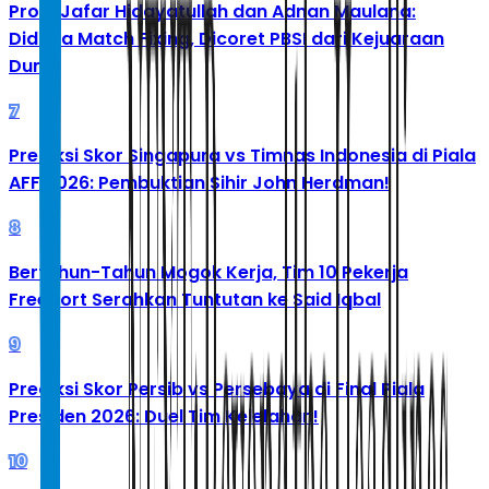
Profil Jafar Hidayatullah dan Adnan Maulana:
Diduga Match Fixing, Dicoret PBSI dari Kejuaraan
Dunia
7
Prediksi Skor Singapura vs Timnas Indonesia di Piala
AFF 2026: Pembuktian Sihir John Herdman!
8
Bertahun-Tahun Mogok Kerja, Tim 10 Pekerja
Freeport Serahkan Tuntutan ke Said Iqbal
9
Prediksi Skor Persib vs Persebaya di Final Piala
Presiden 2026: Duel Tim Kelelahan!
10