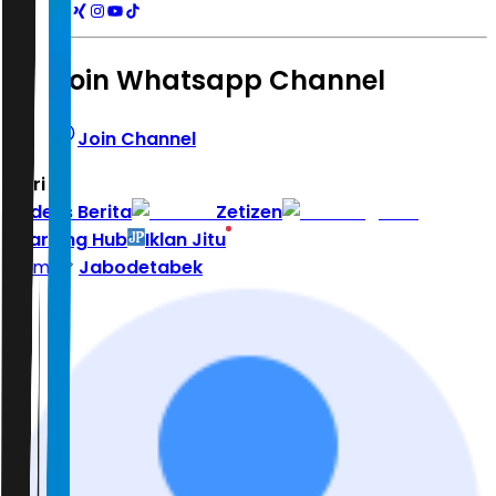
Join Whatsapp Channel
Join Channel
Hari ini
|
Indeks Berita
Zetizen
Learning Hub
Iklan Jitu
Home
Jabodetabek