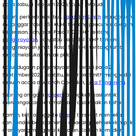
pada Rabu, 4 Februari 2026,” tutur Awaludi.
Dalam perkara tersebut,
Bahar bin Smith
disangkakan
melanggar Pasal 365 KUHP tentang pencurian dengan
kekerasan, dan/atau Pasal 170 KUHP tentang
pengeroyokan
, dan/atau Pasal 351 KUHP tentang
penganiayaan juncto Pasal 55 KUHP tentang turut
serta melakukan tindak pidana.
Kasus dugaan penganiayaan itu terjadi pada 21
September 2025. Saat itu, Bahar bin Smith menghadiri
sebuah acara di wilayah Cipondoh,
Kota Tangerang
.
Seorang anggota
Banser
datang ke lokasi untuk
mendengarkan ceramah yang disampaikan Bahar.
Namun, ketika anggota
Banser
tersebut mendekat
dan hendak bersalaman, ia dihadang oleh sekelompok
orang yang mengawal kegiatan. Korban kemudian