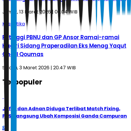
Jumat, 13 Maret 2026 | 00.04 WIB
Kasuistika
Petinggi PBNU dan GP Ansor Ramai-ramai
Hadiri Sidang Praperadilan Eks Menag Yaqut
Cholil Qoumas
Selasa, 3 Maret 2026 | 20.47 WIB
Terpopuler
1
Jafar dan Adnan Diduga Terlibat Match Fixing,
PBSI Langsung Ubah Komposisi Ganda Campuran
2