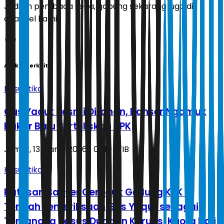
Jadilah pembaca setia, gabung sekarang juga di
channel kami!
Artikel Terkait
Kasuistika
Gus Yaqut Resmi Ditahan, Banser Ngamuk
Bakar Baju Bertuliskan KPK
Jumat, 13 Maret 2026 | 03.10 WIB
Kasuistika
Ratusan Banser Geruduk Gedung KPK di
Tengah Pemeriksaan Gus Yaqut sebagai
Tersangka Kasus Dugaan Korupsi Kuota Haji