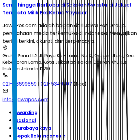
Senpi hingga Narkoba di Sekolah Swasta di Jaksel
Ternyata Milik Eks Ketua Yayasan
JawaPos.com adalah bagian dari Jawa Pos Group,
perusahaan media terkemuka di Indonesia. Menyajikan
berita terkini, akurat, dan terpercaya.
Graha Pena Lt.2 Jl. Raya Kby. Lama No.12, Grogol Utara, Kec.
Kebayoran Lama, Kota Jakarta Selatan, Daerah Khusus
Ibukota Jakarta 12210
021-53699659
|
021-5349207
(Fax)
info@jawapos.com
Awarding
Nasional
Surabaya Raya
Sepak Bola Indonesia