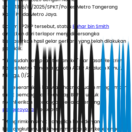
LP/B/1395/IX/2025/SPKT/Polres Metro Tangerang
Kota/Polda Metro Jaya.
Dalam SP2HP tersebut, status
Bahar bin Smith
dinaikkan dari terlapor menjadi tersangka
berdasarkan hasil gelar perkara yang telah dilakukan
penyidik.
“Kita sudah tetapkan tersangka," ujar Kasat Reskrim
Polres Metro Tangerang Kota AKBP Awaludin Kanur,
Minggu, (1/2).
Ia menerangkan bahwa pihaknya sudah mengirimkan
surat pemanggilan terhadap Bahar untuk
memberikan keterangan sebagai tersangka
pengeroyokan
tersebut.
"Mengirimkan surat panggilan kepada yang
bersangkutan untuk hadir memberikan keterangan