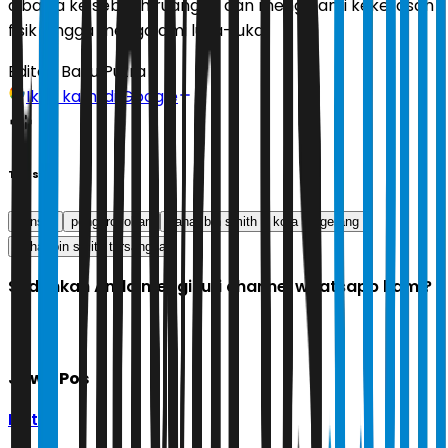
dibawa ke sebuah ruangan dan mengalami kekerasan
fisik hingga mengalami luka-luka.
Editor:
Bayu Putra
Ikuti kami di Google
Tags
banser
pengeroyokan
bahar bin smith
kota tangerang
bahar bin smith tersangka
Sudahkah Anda mengikuti channel whatsapp kami?
Jawa Pos
Ikuti