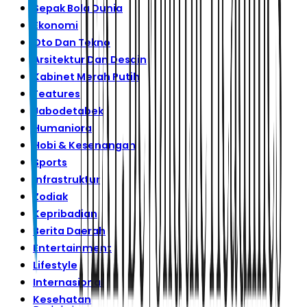
Sepak Bola Dunia
Ekonomi
Oto Dan Tekno
Arsitektur Dan Desain
Kabinet Merah Putih
Features
Jabodetabek
Humaniora
Hobi & Kesenangan
Sports
Infrastruktur
Zodiak
Kepribadian
Berita Daerah
Entertainment
Lifestyle
Internasional
Kesehatan