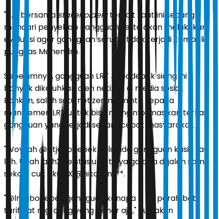
"KAI bersama
stakeholders
terkait saat ini sedang
mencari penyebab gangguan serta akan melakukan
evaluasi agar gangguan serupa tidak terjadi kembali,"
pungkas Mahendro.
Sebelumnya, gangguan LRT Jabodebek siang ini
banyak dikeluhkan oleh netizen di media sosial.
Bahkan, salah satu netizen meminta kepada
manajemen LRT untuk bisa menginformasikan terkait
gangguan yang terjadi secara cepat masyarakat.
"Woy lah @lrtjabodebek kalo ada gangguan kasih tau
lah. Udah jauh2 ke stasiun lrt nya ga bisa di jalan sama
sekali," cuit akun X @nikokun***.
"@lrtjabodebek gangguan kenapa si ah parah bgt,
tarif flat rugi dong yang bener aje," cuit akun