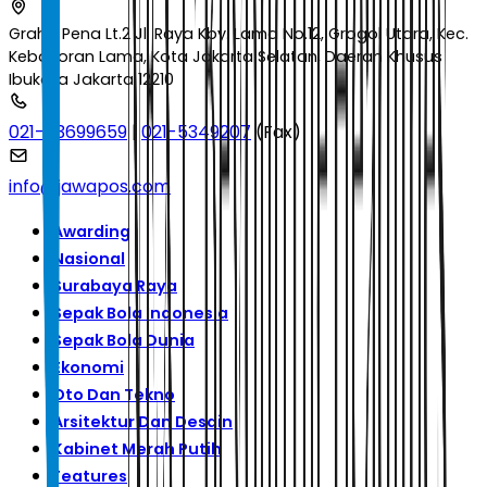
Graha Pena Lt.2 Jl. Raya Kby. Lama No.12, Grogol Utara, Kec.
Kebayoran Lama, Kota Jakarta Selatan, Daerah Khusus
Ibukota Jakarta 12210
021-53699659
|
021-5349207
(Fax)
info@jawapos.com
Awarding
Nasional
Surabaya Raya
Sepak Bola Indonesia
Sepak Bola Dunia
Ekonomi
Oto Dan Tekno
Arsitektur Dan Desain
Kabinet Merah Putih
Features