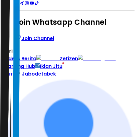
Join Whatsapp Channel
Join Channel
Hari ini
|
Indeks Berita
Zetizen
Learning Hub
Iklan Jitu
Home
Jabodetabek