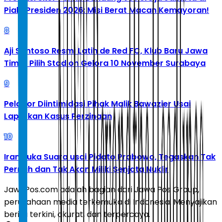
Piala Presiden 2026: Misi Berat Macan Kemayoran!
8
Aji Santoso Resmi Latih de Red FC, Klub Baru Jawa
Timur Pilih Stadion Gelora 10 November Surabaya
9
Pelapor Diintimidasi Pihak Malik Bawazier Usai
Laporkan Kasus Perzinaan
10
Iran Buka Suara usai Pidato Prabowo, Tegaskan Tak
Pernah dan Tak Akan Miliki Senjata Nuklir
JawaPos.com adalah bagian dari Jawa Pos Group,
perusahaan media terkemuka di Indonesia. Menyajikan
berita terkini, akurat, dan terpercaya.