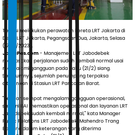
Teknisi melakukan perawatan kereta LRT Jakarta di
Depo LRT Jakarta, Pegangsaan Dua, Jakarta, Selasa
(17/10/2023).
JawaPos.com
- Manajemen LRT Jabodebek
memastikan perjalanan sudah kembali normal usai
mengalami gangguan pada Rabu (21/2) siang.
Sebelumnya, sejumlah penumpang terpaksa
diturunkan di Stasiun LRT Pancoran Barat.
"Setelah sempat mengalami gangguan operasional,
saat ini KAI memastikan operasional dan layanan LRT
Jabodebek sudah kembali normal," kata Manager
Public Relations LRT Jabodebek, Mahendro Trang
Bawono dalam keterangan yang diterima