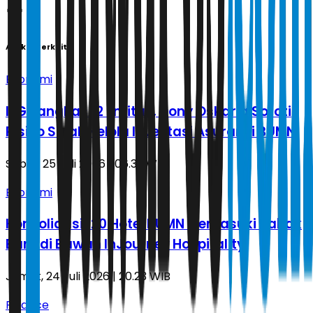
Artikel Terkait
Ekonomi
IFG Pangkas 12 Entitas, Dony Oskaria Soroti
Risiko Salah Kelola Investasi Asuransi BUMN
Sabtu, 25 Juli 2026 | 06.33 WIB
Ekonomi
Konsolidasi 120 Hotel BUMN Memasuki Babak
Baru di Bawah InJourney Hospitality
Jumat, 24 Juli 2026 | 20.23 WIB
Finance