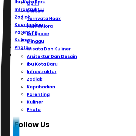
Ibu Kota Baru
Opini
Infrastruktur
Sisi Lain
Zodiak
Ternyata Hoax
Kepribadian
Humaniora
Parenting
Art Space
Kuliner
Minggu
Photo
Wisata Dan Kuliner
Arsitektur Dan Desain
Ibu Kota Baru
Infrastruktur
Zodiak
Kepribadian
Parenting
Kuliner
Photo
Follow Us