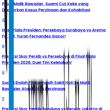
Profil Malik Bawazier, Suami Cut Keke yang
Dilaporkan Kasus Perzinaan dan Kohabitasi
4
Hasil Piala Presiden: Persebaya Surabaya vs Arema
FC 1-0, Yuran Fernandes Gacor!
5
Prediksi Skor Persib vs Persebaya di Final Piala
Presiden 2026: Duel Tim Kelelahan!
6
Suami Endah Fitrianingsih Sakit Hati ke Malik
Bawazier Atas Kasus Perzinaan
7
Prediksi Skor Persib Bandung vs Persija Jakarta di