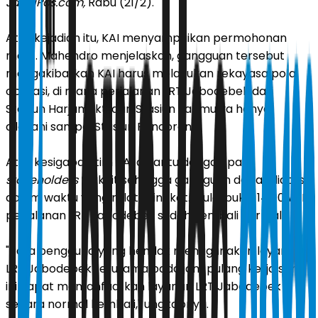
JawaPos.com,
Rabu (21/2).
Atas kejadian itu, KAI menyampaikan permohonan
maaf. Mahendro menjelaskan, gangguan tersebut
mengakibatkan KAI harus melakukan rekayasa pola
operasi, di mana perjalanan LRT Jabodebek dari
Stasiun Harjamukti dan Stasiun Jatimulya hanya
dilayani sampai Stasiun Pancoran.
Atas kesigapan tim KAI dibantu dengan para
stakeholders
terkait sehingga gangguan dapat diatasi
dalam waktu yang relatif singkat. Mulai pukul 14.00 WIB,
perjalanan LRT Jabodebek sudah kembali normal.
"Para pengguna yang hendak menggunakan layanan
LRT Jabodebek terutama pada jam pulang kerja sore
ini dapat memanfaatkan layanan LRT Jabodebek
secara normal kembali," ungkapnya.