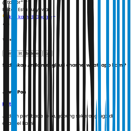
@taylor****.
Editor:
Estu Suryowati
Ikuti kami di Google
Tags
bumn
lrt jabodebek
kai
Sudahkah Anda mengikuti channel whatsapp kami?
Jawa Pos
Ikuti
Jadilah pembaca setia, gabung sekarang juga di
channel kami!