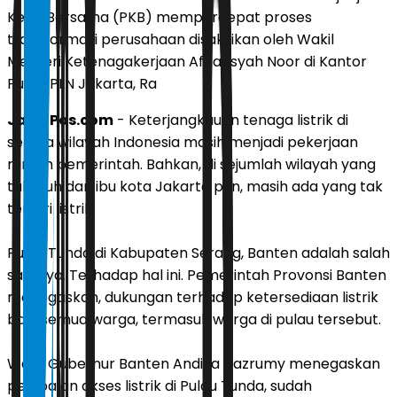
Kerja Bersama (PKB) mempercepat proses
transformasi perusahaan disaksikan oleh Wakil
Menteri Ketenagakerjaan Afriansyah Noor di Kantor
Pusat PLN Jakarta, Ra
JawaPos.com
- Keterjangkauan tenaga listrik di
semua wilayah Indonesia masih menjadi pekerjaan
rumah pemerintah. Bahkan, di sejumlah wilayah yang
tak jauh dari ibu kota Jakarta pun, masih ada yang tak
teraliri listrik.
Pulau Tunda di Kabupaten Serang, Banten adalah salah
satunya. Terhadap hal ini. Pemerintah Provonsi Banten
menegaskan, dukungan terhadap ketersediaan listrik
bagi semua warga, termasuk warga di pulau tersebut.
Wakil Gubernur Banten Andika Hazrumy menegaskan
persoalan akses listrik di Pulau Tunda, sudah