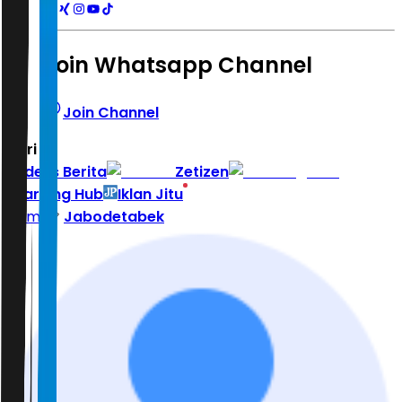
Join Whatsapp Channel
Join Channel
Hari ini
|
Indeks Berita
Zetizen
Learning Hub
Iklan Jitu
Home
Jabodetabek