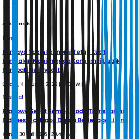
Artikel Terkait
Bisnis
Purbaya Yakin Ekonomi Tetap Kuat,
Penjualan Mobil hingga Konsumsi Listrik
Kompak Meningkat
Selasa, 4 Agustus 2026 | 22.07 WIB
Nasional
Prabowo Sebut Semua Moda Transportasi
Indonesia di Masa Depan Bertenaga Listrik
Kamis, 30 Juli 2026 | 20.48 WIB