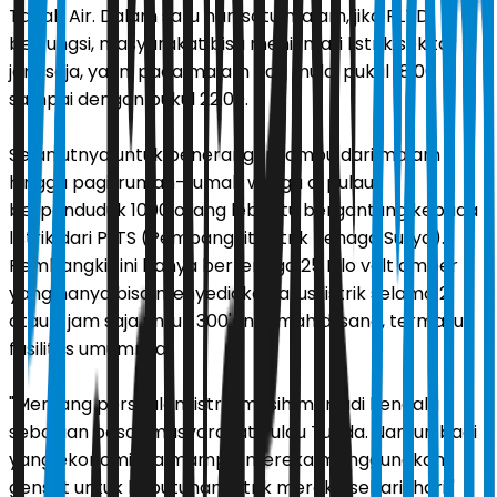
Tanah Air. Dalam satu hari satu malam, jika PLTD
berfungsi, masyarakat bisa menikmati listrik sekitar 5
jam saja, yakni pada malam hari mulai pukul 18.00
sampai dengan pukul 22.00.
Selanjutnya untuk penerangan lampu dari malam
hingga pagi, rumah-rumah warga di pulau
berpenduduk 1000 orang lebih itu bergantung kepada
listrik dari PLTS (Pembangkit Listrik Tenaga Surya).
Pembangkit ini banya bertenaga 25 Kilo volt amper
yang hanya bisa menyediakan arus listrik selama 2
atau 3 jam saja untuk 300'an rumah di sana, termasuk
fasilitas umumnya.
"Memang persoalan listrik masih menjadi kendala
sebagian besar masyarakat Pulau Tunda. Namun bagi
yang ekonominya mampu, mereka menggunakan
genset untuk kebutuhan listrik mereka sehari-hari,"