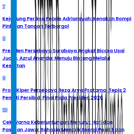
7
Kejagung Periksa Febrie Adriansyah: Kenakan Rompi
Pink dan Tangan Terborgol
8
Presiden Persebaya Surabaya Angkat Bicara Usai
Juara, Azrul Ananda: Menuju Bintang Melalui
Kesulitan
9
Profil Kiper Persebaya Reza Arya Pratama, Tepis 2
Penalti Persib di Final Piala Presiden 2026
10
Cek Warna Keberuntungan Menurut Hari dan
Pasaran Jawa: Rahasia Menarik Energi Positif dan