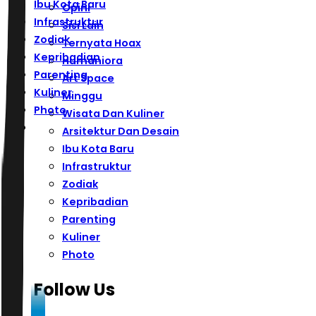
Ibu Kota Baru
Opini
Infrastruktur
Sisi Lain
Zodiak
Ternyata Hoax
Kepribadian
Humaniora
Parenting
Art Space
Kuliner
Minggu
Photo
Wisata Dan Kuliner
Arsitektur Dan Desain
Ibu Kota Baru
Infrastruktur
Zodiak
Kepribadian
Parenting
Kuliner
Photo
Follow Us