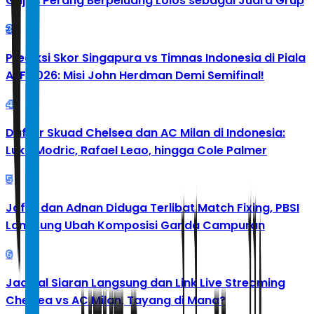
Gajah Perang Berpeluang Lolos sebagai Juara Grup
3
Prediksi Skor Singapura vs Timnas Indonesia di Piala
AFF 2026: Misi John Herdman Demi Semifinal!
4
Daftar Skuad Chelsea dan AC Milan di Indonesia:
Luka Modric, Rafael Leao, hingga Cole Palmer
5
Jafar dan Adnan Diduga Terlibat Match Fixing, PBSI
Langsung Ubah Komposisi Ganda Campuran
6
Jadwal Siaran Langsung dan Link Live Streaming
Chelsea vs AC Milan, Tayang di Mana?