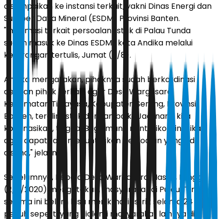
disampaikan ke instansi terkait, yakni Dinas Energi dan
Sumber Daya Mineral (ESDM) Provinsi Banten.
"Informasi terkait persoalan listrik di Palau Tunda
sudah masuk ke Dinas ESDM," kata Andika melalui
keterangan tertulis, Jumat (7/8).
Andika mengatakan, pihaknya sudah berkordinasi
dengan pihak terkait, agar Desa Wargasara,
Kecamatan Tirtayasa, Kabupaten Serang, Provinsi
Banten, teraliri listrik dengan baik. "Jadi nanti kita
kordinasikan, tinggal Bagaimana nanti dikordinasikan
agar dapat tadi, menuntaskan persoalan yang ada
disana," jelasnya.
Sebelumnya, Kepala Desa Wargasara, Hasim, Minggu
(2/8/2020) mengatakan, masyarakat di Pulau Tunda
selama ini belum bisa menikmati listrik selama 24 jam
penuh seperti yang dialami masyarakat lainnya di