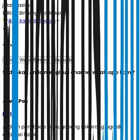
jelas Hasim.
Editor:
Bintang Pradewo
Ikuti kami di Google
Tags
listrik
Wagub Banten
pulau tunda
Sudahkah Anda mengikuti channel whatsapp kami?
Jawa Pos
Ikuti
Jadilah pembaca setia, gabung sekarang juga di
channel kami!