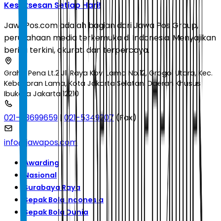
Kesuksesan Setiap Hari!
JawaPos.com adalah bagian dari Jawa Pos Group,
perusahaan media terkemuka di Indonesia. Menyajikan
berita terkini, akurat, dan terpercaya.
Graha Pena Lt.2 Jl. Raya Kby. Lama No.12, Grogol Utara, Kec.
Kebayoran Lama, Kota Jakarta Selatan, Daerah Khusus
Ibukota Jakarta 12210
021-53699659
|
021-5349207
(Fax)
info@jawapos.com
Awarding
Nasional
Surabaya Raya
Sepak Bola Indonesia
Sepak Bola Dunia