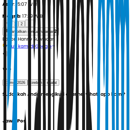
Asar
: 15:07 WIB
Magrib
: 17:39 WIB
1
2
2
Tampilkan semua halaman
Editor:
Hanny Suwindari
Ikuti kami di Google
Tags
21 mei 2026
cirebon
shalat
Sudahkah Anda mengikuti channel whatsapp kami?
Jawa Pos