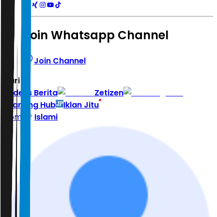
Join Whatsapp Channel
Join Channel
Hari ini
|
Indeks Berita
Zetizen
Learning Hub
Iklan Jitu
Home
Islami