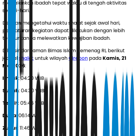
menjalankan ibadah tepat waktu di tengah aktivitas
sehari-hari.
Dengan mengetahui waktu shalat sejak awal hari,
pengaturan kegiatan dapat dilakukan dengan lebih
teratur tanpa melewatkan kewajiban ibadah.
Dilansir dari laman Bimas Islam Kemenag RI, berikut
jadwal
shalat
untuk wilayah
Cirebon
pada
Kamis, 21
Mei 2026
:
Imsak
: 04:20 WIB
Subuh
: 04:30 WIB
Terbit
: 05:46 WIB
Duha
: 06:14 WIB
Zuhur
: 11:46 WIB