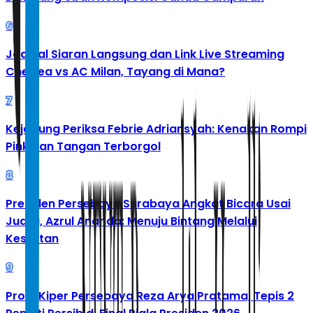
6
Jadwal Siaran Langsung dan Link Live Streaming
Chelsea vs AC Milan, Tayang di Mana?
7
Kejagung Periksa Febrie Adriansyah: Kenakan Rompi
Pink dan Tangan Terborgol
8
Presiden Persebaya Surabaya Angkat Bicara Usai
Juara, Azrul Ananda: Menuju Bintang Melalui
Kesulitan
9
Profil Kiper Persebaya Reza Arya Pratama, Tepis 2