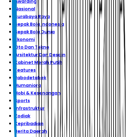
Awarding
Nasional
Surabaya Raya
Sepak Bola Indonesia
Sepak Bola Dunia
Ekonomi
Oto Dan Tekno
Arsitektur Dan Desain
Kabinet Merah Putih
Features
Jabodetabek
Humaniora
Hobi & Kesenangan
Sports
Infrastruktur
Zodiak
Kepribadian
Berita Daerah