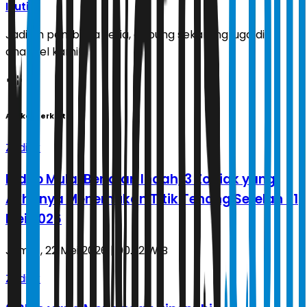
Ikuti
Jadilah pembaca setia, gabung sekarang juga di
channel kami!
Artikel Terkait
Zodiak
Hidup Mulai Berjalan Indah, 3 Zodiak yang
Akhirnya Menemukan Titik Tenang Setelah 21
Mei 2026
Jumat, 22 Mei 2026 | 00.22 WIB
Zodiak