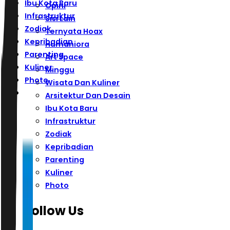
Ibu Kota Baru
Opini
Infrastruktur
Sisi Lain
Zodiak
Ternyata Hoax
Kepribadian
Humaniora
Parenting
Art Space
Kuliner
Minggu
Photo
Wisata Dan Kuliner
Arsitektur Dan Desain
Ibu Kota Baru
Infrastruktur
Zodiak
Kepribadian
Parenting
Kuliner
Photo
Follow Us