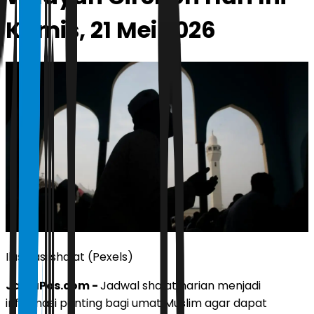
Kamis, 21 Mei 2026
Ilustrasi shalat (Pexels)
JawaPos.com -
Jadwal shalat harian menjadi
informasi penting bagi umat Muslim agar dapat