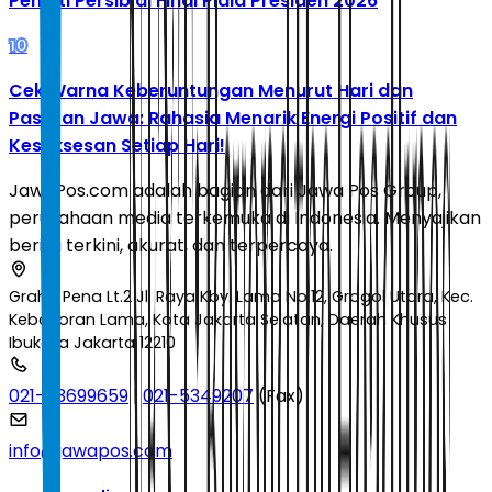
Penalti Persib di Final Piala Presiden 2026
10
Cek Warna Keberuntungan Menurut Hari dan
Pasaran Jawa: Rahasia Menarik Energi Positif dan
Kesuksesan Setiap Hari!
JawaPos.com adalah bagian dari Jawa Pos Group,
perusahaan media terkemuka di Indonesia. Menyajikan
berita terkini, akurat, dan terpercaya.
Graha Pena Lt.2 Jl. Raya Kby. Lama No.12, Grogol Utara, Kec.
Kebayoran Lama, Kota Jakarta Selatan, Daerah Khusus
Ibukota Jakarta 12210
021-53699659
|
021-5349207
(Fax)
info@jawapos.com