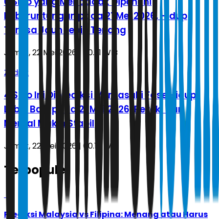
6 Shio yang Mendadak Dipenuhi
Keberuntungan pada 21 Mei 2026, Hidup
Terasa Jauh Lebih Tenang
Jumat, 22 Mei 2026 | 00.21 WIB
Zodiak
4 Shio Ini Diprediksi Memasuki Fase Hidup
Lebih Baik pada 21 Mei 2026, Rezeki dan
Mental Makin Stabil
Jumat, 22 Mei 2026 | 00.18 WIB
Terpopuler
1
Prediksi Malaysia vs Filipina: Menang atau Harus