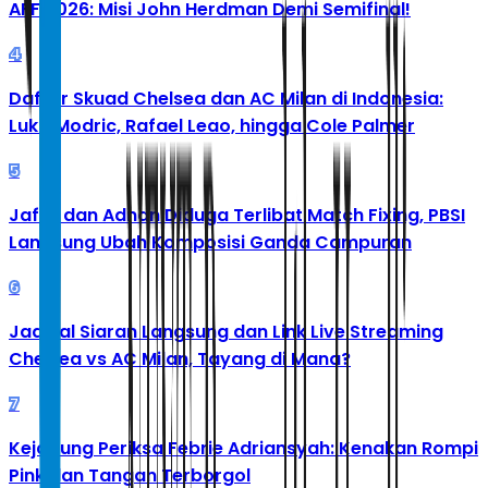
AFF 2026: Misi John Herdman Demi Semifinal!
4
Daftar Skuad Chelsea dan AC Milan di Indonesia:
Luka Modric, Rafael Leao, hingga Cole Palmer
5
Jafar dan Adnan Diduga Terlibat Match Fixing, PBSI
Langsung Ubah Komposisi Ganda Campuran
6
Jadwal Siaran Langsung dan Link Live Streaming
Chelsea vs AC Milan, Tayang di Mana?
7
Kejagung Periksa Febrie Adriansyah: Kenakan Rompi
Pink dan Tangan Terborgol