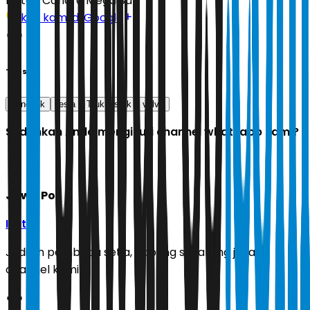
Editor:
Candra Mega Sari
Ikuti kami di Google
Tags
tiongkok
tesla
Truk Listrik
volvo
Sudahkah Anda mengikuti channel whatsapp kami?
Jawa Pos
Ikuti
Jadilah pembaca setia, gabung sekarang juga di
channel kami!