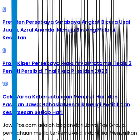
8
Presiden Persebaya Surabaya Angkat Bicara Usai
Juara, Azrul Ananda: Menuju Bintang Melalui
Kesulitan
9
Profil Kiper Persebaya Reza Arya Pratama, Tepis 2
Penalti Persib di Final Piala Presiden 2026
10
Cek Warna Keberuntungan Menurut Hari dan
Pasaran Jawa: Rahasia Menarik Energi Positif dan
Kesuksesan Setiap Hari!
JawaPos.com adalah bagian dari Jawa Pos Group,
perusahaan media terkemuka di Indonesia. Menyajikan