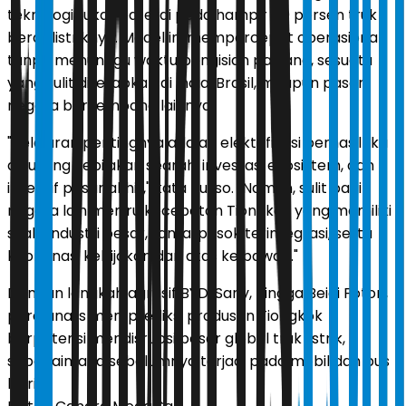
teknologi tukar baterai pada hampir 40 persen truk
berat listriknya. Model ini mempercepat operasional
tanpa menunggu waktu pengisian panjang, sesuatu
yang sulit diterapkan di India, Brasil, maupun pasar
negara berkembang lainnya.
"Pelajaran pentingnya adalah elektrifikasi berhasil jika
didukung kebijakan searah, investasi ekosistem, dan
insentif pasar akhir," kata Russo. "Namun, sulit bagi
negara lain meniru kecepatan Tiongkok yang memiliki
skala industri besar, rantai pasok terintegrasi, serta
koordinasi kebijakan dari atas ke bawah."
Dengan langkah agresif BYD, Sany, hingga Beiqi Foton,
para analis memprediksi produsen Tiongkok
berpotensi mendisrupsi pasar global truk listrik,
sebagaimana sebelumnya terjadi pada mobil dan bus
listrik.