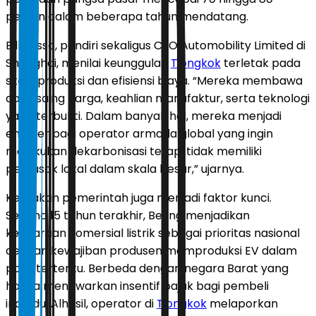
persen dalam beberapa tahun mendatang.
Bill Russo, pendiri sekaligus CEO Automobility Limited di
Shanghai, menilai keunggulan
Tiongkok
terletak pada
skala produksi dan efisiensi biaya. “Mereka membawa
daya saing harga, keahlian manufaktur, serta teknologi
yang terbukti. Dalam banyak hal, mereka menjadi
enabler bagi operator armada global yang ingin
melakukan dekarbonisasi tetapi tidak memiliki
pemasok lokal dalam skala besar,” ujarnya.
Kebijakan pemerintah juga menjadi faktor kunci.
Selama 15 tahun terakhir, Beijing menjadikan
kendaraan komersial listrik sebagai prioritas nasional
dengan kewajiban produsen memproduksi EV dalam
porsi tertentu. Berbeda dengan negara Barat yang
hanya menawarkan insentif pajak bagi pembeli
individu. Alhasil, operator di
Tiongkok
melaporkan