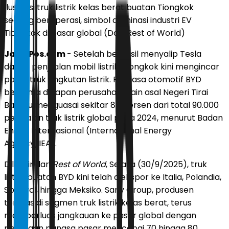
Ilustrasi truk listrik kelas berat buatan Tiongkok
sedang beroperasi, simbol dominasi industri EV
Tiongkok di pasar global (Dok. Rest of World)
JawaPos.com
- Setelah berhasil menyalip Tesla
dalam penjualan mobil listrik, Tiongkok kini mengincar
pasar truk angkutan listrik. Raksasa otomotif BYD
bersama delapan perusahaan lain asal Negeri Tirai
Bambu menguasai sekitar 80 persen dari total 90.000
penjualan truk listrik global pada 2024, menurut Badan
Energi Internasional (International Energy
Agency/IEA).
Dilansir dari
Rest of World
, Selasa (30/9/2025), truk
listrik buatan BYD kini telah diekspor ke Italia, Polandia,
Spanyol, hingga Meksiko. Sany Group, produsen
teratas di segmen truk listrik kelas berat, terus
memperluas jangkauan ke pasar global dengan
perkiraan pangsa pasar mencapai 70 hingga 80