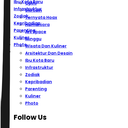
Ibu Kota Baru
Opini
Infrastruktur
Sisi Lain
Zodiak
Ternyata Hoax
Kepribadian
Humaniora
Parenting
Art Space
Kuliner
Minggu
Photo
Wisata Dan Kuliner
Arsitektur Dan Desain
Ibu Kota Baru
Infrastruktur
Zodiak
Kepribadian
Parenting
Kuliner
Photo
Follow Us