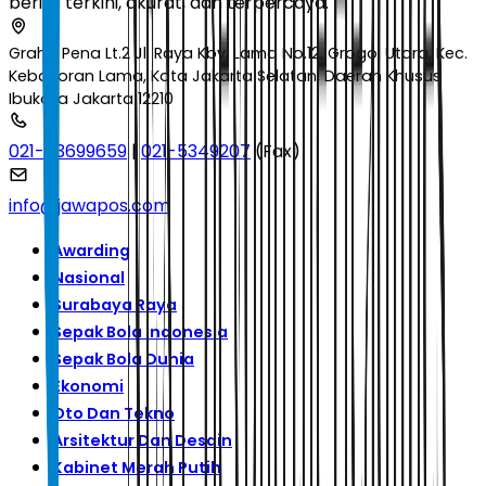
berita terkini, akurat, dan terpercaya.
Graha Pena Lt.2 Jl. Raya Kby. Lama No.12, Grogol Utara, Kec.
Kebayoran Lama, Kota Jakarta Selatan, Daerah Khusus
Ibukota Jakarta 12210
021-53699659
|
021-5349207
(Fax)
info@jawapos.com
Awarding
Nasional
Surabaya Raya
Sepak Bola Indonesia
Sepak Bola Dunia
Ekonomi
Oto Dan Tekno
Arsitektur Dan Desain
Kabinet Merah Putih