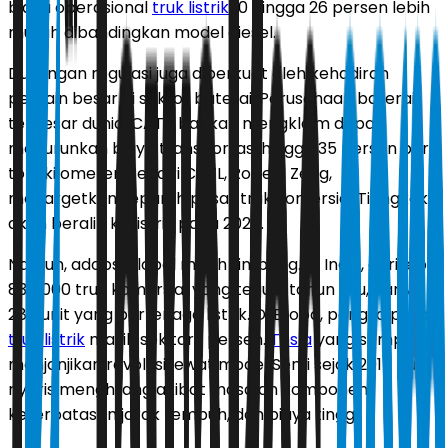
biaya operasional
truk listrik
10 hingga 26 persen lebih
murah dibandingkan model diesel.
Dukungan regulasi juga diperkuat oleh kehadiran
pemain besar di sektor baterai. Perusahaan baterai
terbesar dunia, CATL, bahkan mengklaim dapat
menurunkan biaya transportasi hingga 35 persen per
ton-kilometer. Pendiri CATL, Robert Zeng,
menargetkan separuh pasar truk komersial Tiongkok
akan beralih ke listrik pada 2028.
Namun, adopsi global masih timpang. Di India, dari lebih
834.000 truk komersial yang terjual tahun lalu, hanya
280 unit yang bertenaga listrik. Di Eropa, pangsa pasar
truk listrik
masih sekitar 1 persen.
Tesla
yang sempat
menjanjikan revolusi lewat model Semi sejak 2017 pun
nyaris menghilang akibat masalah komponen,
keterbatasan jarak tempuh, dan biaya tinggi.