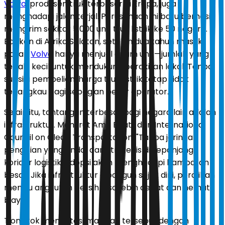
Volvo
, produsen truk terbesar di Eropa, juga
menghadapi jalan terjal. Perusahaan ini baru berhasil
mengirim sekitar 5.000 unit truk listrik ke 50 negara.
Bahkan di Afrika Selatan, setelah dua tahun masuk
pasar,
Volvo
hanya menjual enam unit—jumlah yang
terlalu kecil untuk mendukung perakitan lokal. Tanpa
subsidi pembelian, harga truk listrik tetap tidak
terjangkau bagi sebagian besar operator.
Selain itu, tantangan terbesar bagi negara lain adalah
infrastruktur. Menurut Amit Bhatt dari International
Council on Clean Transportation, "Tanpa jaringan
pengisian yang andal dan strategis di sepanjang
koridor logistik, adopsi akan menghadapi hambatan
besar. Jika infrastruktur dibangun sejak dini, peralihan
menuju angkutan bersih bisa lebih cepat dan hemat
biaya."
Tiongkok mengatasi masalah tersebut dengan