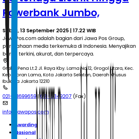
Powerbank Jumbo,
Sabtu, 13 September 2025 | 17.22 WIB
JawaPos.com adalah bagian dari Jawa Pos Group,
perusahaan media terkemuka di Indonesia. Menyajikan
berita terkini, akurat, dan terpercaya.
Graha Pena Lt.2 Jl. Raya Kby. Lama No.12, Grogol Utara, Kec.
Kebayoran Lama, Kota Jakarta Selatan, Daerah Khusus
Ibukota Jakarta 12210
021-53699659
|
021-5349207
(Fax)
info@jawapos.com
Awarding
Nasional