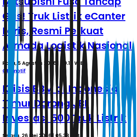
Mitsubishi Fuso Tancap
Gas! Truk Listrik eCanter
Laris, Resmi Perkuat
Armada Logistik Nasional
Rabu, 5 Agustus 2026 | 00.15 WIB
Otomotif
Krisis BBM di Indonesia
Timur Dorong JBL
Investasi 500 Truk Listrik
Selasa, 26 Mei 2026 | 05.33 WIB