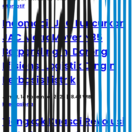
Otomotif
Indomobil JAC Luncurkan
JAC MetroMover N35
Berpendingin, Dorong
Efisiensi Logistik Dingin
Berbasis Listrik
Jumat, 14 November 2025 | 18.43 WIB
Internasional
Tiongkok Kuasai Revolusi