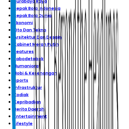
Surabaya Raya
Sepak Bola Indonesia
Sepak Bola Dunia
Ekonomi
Oto Dan Tekno
Arsitektur Dan Desain
Kabinet Merah Putih
Features
Jabodetabek
Humaniora
Hobi & Kesenangan
Sports
Infrastruktur
Zodiak
Kepribadian
Berita Daerah
Entertainment
Lifestyle