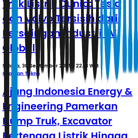
Truk Listrik Dunia: Tesla
dan Volvo Tersisih dari
Persaingan Industri EV
Global
Selasa, 30 September 2025 | 22.18 WIB
Oto Dan Tekno
Ajang Indonesia Energy &
Engineering Pamerkan
Dump Truk, Excavator
Bertenaga Listrik Hingga