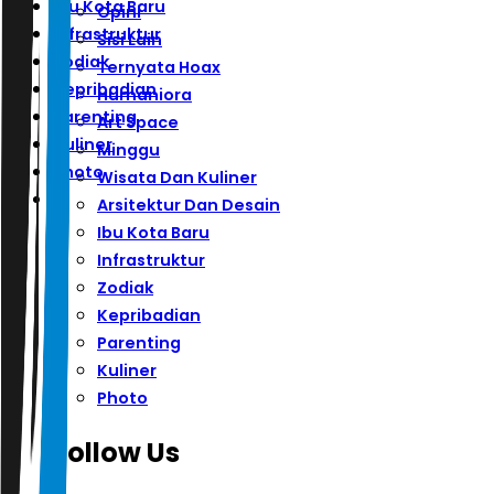
Ibu Kota Baru
Opini
Infrastruktur
Sisi Lain
Zodiak
Ternyata Hoax
Kepribadian
Humaniora
Parenting
Art Space
Kuliner
Minggu
Photo
Wisata Dan Kuliner
Arsitektur Dan Desain
Ibu Kota Baru
Infrastruktur
Zodiak
Kepribadian
Parenting
Kuliner
Photo
Follow Us