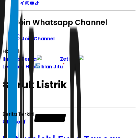
Join Whatsapp Channel
Join Channel
Hari ini
|
Indeks Berita
Zetizen
Learning Hub
Iklan Jitu
#
Truk Listrik
Berita Terkini
Otomotif