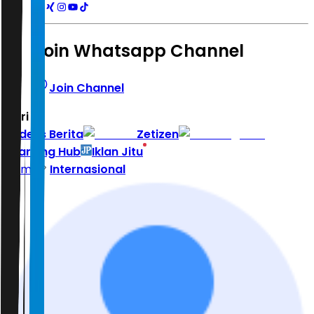
Join Whatsapp Channel
Join Channel
Hari ini
|
Indeks Berita
Zetizen
Learning Hub
Iklan Jitu
Home
Internasional