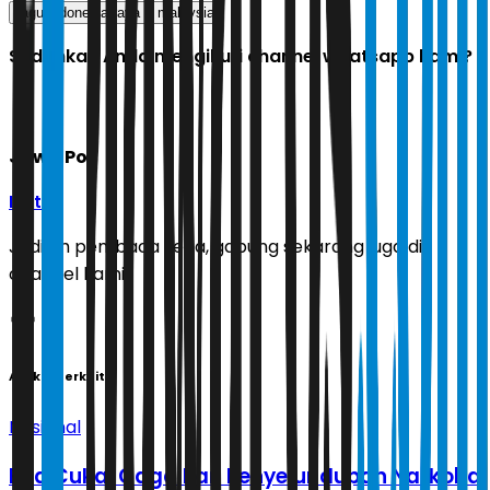
lagu indonesia raya
malaysia
Sudahkah Anda mengikuti channel whatsapp kami?
Jawa Pos
Ikuti
Jadilah pembaca setia, gabung sekarang juga di
channel kami!
Artikel Terkait
Nasional
Bea Cukai Gagalkan Penyelundupan Narkoba