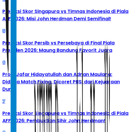
Prediksi Skor Singapura vs Timnas Indonesia di Piala
AFF 2026: Misi John Herdman Demi Semifinal!
5
Prediksi Skor Persib vs Persebaya di Final Piala
Presiden 2026: Maung Bandung Favorit Juara
6
Profil Jafar Hidayatullah dan Adnan Maulana:
Diduga Match Fixing, Dicoret PBSI dari Kejuaraan
Dunia
7
Prediksi Skor Singapura vs Timnas Indonesia di Piala
AFF 2026: Pembuktian Sihir John Herdman!