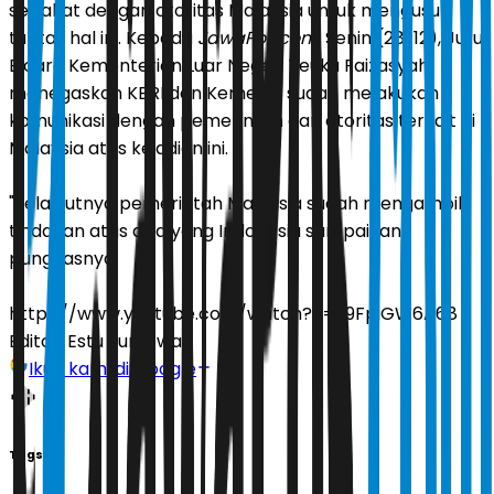
sepakat dengan otoritas Malaysia untuk mengusut
tuntas hal ini. Kepada
JawaPos.com,
Senin (28/12), Juru
Bicara Kementerian Luar Negeri Teuku Faizasyah
menegaskan KBRI dan Kemenlu sudah melakukan
komunikasi dengan pemerintah dan otoritas terkait di
Malaysia atas kejadian ini.
"Selanjutnya pemerintah Malaysia sudah mengambil
tindakan atas apa yang Indonesia sampaikan,"
pungkasnya.
https://www.youtube.com/watch?v=E9FpiGW6A68
Editor:
Estu Suryowati
Ikuti kami di Google
Tags