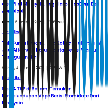
oleh Pilot Malaysia, Legislator NasDem Beri
Apresiasi
Kamis, 6 Agustus 2026 | 02.18 WIB
Travelling
Tak Cuma Penang, Dua Kota di Malaysia Ini
Jadi Alternatif Baru Wisata Medis, Waktu
Tunggu Singkat
Selasa, 4 Agustus 2026 | 22.55 WIB
Kasuistika
Sisir 4 TKP di Batam, Temukan
Penyelundupan Vape Berisi Etomidate Dari
Malaysia