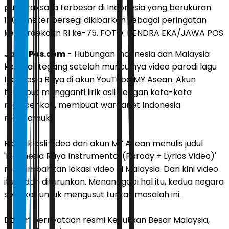
putih raksasa terbesar di Indonesia yang berukuran
1000 meter persegi dikibarkan sebagai peringatan
kemerdekaan RI ke-75. FOTO: HENDRA EKA/JAWA POS
JawaPos.com
- Hubungan Indonesia dan Malaysia
kembali tegang setelah munculnya video parodi lagu
Indonesia Raya di akun YouTube MY Asean. Akun
tersebut mengganti lirik asli dengan kata-kata
melecehkan, membuat warganet Indonesia
mengamuk.
Pemilik asli video dari akun MY Asean menulis judul
'Indonesia Raya Instrumental (Parody + Lyrics Video)'
menambahkan lokasi video di Malaysia. Dan kini video
itu sudah diturunkan. Menanggapi hal itu, kedua negara
sepakat untuk mengusut tuntas masalah ini.
Dalam pernyataan resmi Kedutaan Besar Malaysia,