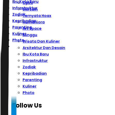
Ibu Kota Baru
Opini
Infrastruktur
Sisi Lain
Zodiak
Ternyata Hoax
Kepribadian
Humaniora
Parenting
Art Space
Kuliner
Minggu
Photo
Wisata Dan Kuliner
Arsitektur Dan Desain
Ibu Kota Baru
Infrastruktur
Zodiak
Kepribadian
Parenting
Kuliner
Photo
Follow Us