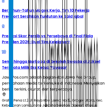
8
Bertahun-Tahun Mogok Kerja, Tim 10 Pekerja
Freeport Serahkan Tuntutan ke Said Iqbal
9
Prediksi Skor Persib vs Persebaya di Final Piala
Presiden 2026: Duel Tim Kelelahan!
10
Senpi hingga Narkoba di Sekolah Swasta di Jaksel
Ternyata Milik Eks Ketua Yayasan
JawaPos.com adalah bagian dari Jawa Pos Group,
perusahaan media terkemuka di Indonesia. Menyajikan
berita terkini, akurat, dan terpercaya.
Graha Pena Lt.2 Jl. Raya Kby. Lama No.12, Grogol Utara, Kec.
Kebayoran Lama, Kota Jakarta Selatan, Daerah Khusus