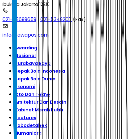
Ibukota Jakarta 12210
021-53699659
|
021-5349207
(Fax)
info@jawapos.com
Awarding
Nasional
Surabaya Raya
Sepak Bola Indonesia
Sepak Bola Dunia
Ekonomi
Oto Dan Tekno
Arsitektur Dan Desain
Kabinet Merah Putih
Features
Jabodetabek
Humaniora