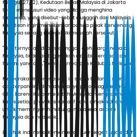
Minggu (27/12), Kedutaan Besar Malaysia di Jakarta
telah menelusuri video yang diduga menghina
Indonesia, yang disebut-sebut diunggah dari Malaysia.
Kedutaan ingin menekankan bahwa pihak berwenang
Malaysia sedang menyelidiki masalah tersebut.
"Jika ternyata video itu diunggah oleh warga negara
Malaysia, tindakan tegas akan diambil berdasarkan
hukum yang ada," bunyi pernyataan Kedubes Malaysia.
Masyarakat Indonesia saat ini sudah terlanjur marah
dan terpancing dengan adanya parodi lagu tersebut.
Oleh karena itu, pemerintah Malaysia mengecam
keras setiap provokasi negatif yang dimaksudkan
untuk memengaruhi hubungan bilateral antara
Malaysia dan Indonesia.
Di pihak Indonesia, Kementerian Luar Negeri juga sudah