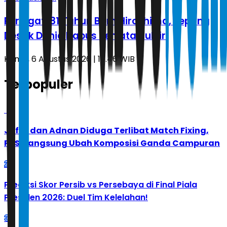
Peringati 81 Tahun Bom Hiroshima, Jepang
Desak Dunia Hapus Senjata Nuklir
Kamis, 6 Agustus 2026 | 16.46 WIB
Terpopuler
1
Jafar dan Adnan Diduga Terlibat Match Fixing,
PBSI Langsung Ubah Komposisi Ganda Campuran
2
Prediksi Skor Persib vs Persebaya di Final Piala
Presiden 2026: Duel Tim Kelelahan!
3