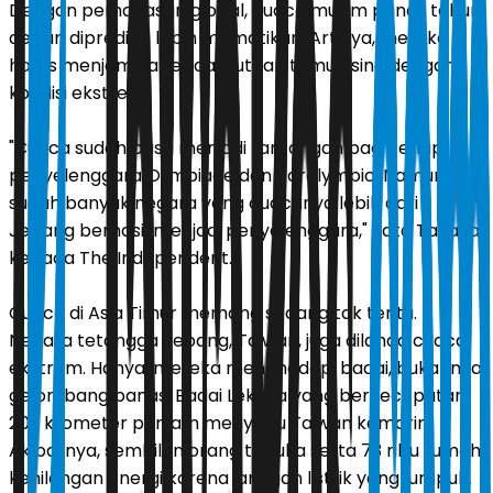
Dengan pemanasan global, cuaca musim panas tahun
depan diprediksi lebih mematikan. Artinya, mereka
harus menjamu atlet dan jutaan tamu asing dengan
kondisi ekstrem.
"Cuaca sudah pasti menjadi tantangan bagi setiap
penyelenggara Olimpiade dan Paralympic. Namun,
sudah banyak negara yang cuacanya lebih dari
Jepang berhasil menjadi penyelenggara," kata Takaya
kepada The Independent.
Cuaca di Asia Timur memang sedang tak tentu.
Negara tetangga Jepang, Taiwan, juga dilanda cuaca
ekstrem. Hanya, mereka menghadapi badai, bukannya
gelombang panas. Badai Lekima yang berkecepatan
209 kilometer per jam menyapu Taiwan kemarin.
Akibatnya, sembilan orang terluka serta 73 ribu rumah
kehilangan energi karena jaringan listrik yang lumpuh.