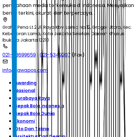
perusahaan media terkemuka di Indonesia. Menyajikan
berita terkini, akurat, dan terpercaya.
Graha Pena Lt.2 Jl. Raya Kby. Lama No.12, Grogol Utara, Kec.
Kebayoran Lama, Kota Jakarta Selatan, Daerah Khusus
Ibukota Jakarta 12210
021-53699659
|
021-5349207
(Fax)
info@jawapos.com
Awarding
Nasional
Surabaya Raya
Sepak Bola Indonesia
Sepak Bola Dunia
Ekonomi
Oto Dan Tekno
Arsitektur Dan Desain