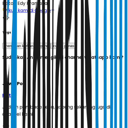
Editor:
Edy Pramana
Ikuti kami di Google
Tags
memakan korban
jepang
cuaca panas
Sudahkah Anda mengikuti channel whatsapp kami?
Jawa Pos
Ikuti
Jadilah pembaca setia, gabung sekarang juga di
channel kami!