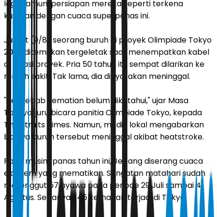
lagi. Namun, persiapan mereka seperti terkena
kutukan dengan cuaca superpanas ini.
Jumat (9/8) seorang buruh di proyek Olimpiade Tokyo
2020 ditemukan tergeletak saat menempatkan kabel
di lokasi proyek. Pria 50 tahun itu sempat dilarikan ke
rumah sakit. Tak lama, dia dinyatakan meninggal.
"Penyebab kematian belum diketahui," ujar Masa
Takaya, juru bicara panitia Olimpiade Tokyo, kepada
The Straits Times. Namun, media lokal mengabarkan
bahwa buruh tersebut meninggal akibat heatstroke.
Pada musim panas tahun ini, Jepang diserang cuaca
ekstrem yang mematikan. Sengatan matahari sudah
merenggut 57 nyawa pada periode 29 Juli sampai 4
Agustus. Sebanyak 45 kematian terjadi di Tokyo.