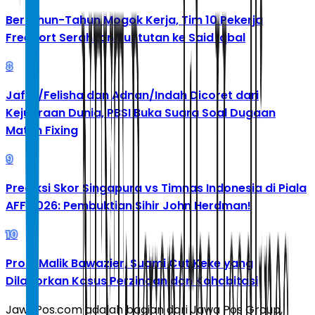
Bertahun-Tahun Mogok Kerja, Tim 10 Pekerja
Freeport Serahkan Tuntutan ke Said Iqbal
8
Jafar/Felisha dan Adnan/Indah Dicoret dari
Kejuaraan Dunia, PBSI Buka Suara Soal Dugaan
Match Fixing
9
Prediksi Skor Singapura vs Timnas Indonesia di Piala
AFF 2026: Pembuktian Sihir John Herdman!
10
Profil Malik Bawazier, Suami Cut Keke yang
Dilaporkan Kasus Perzinaan dan Kohabitasi
JawaPos.com adalah bagian dari Jawa Pos Group,