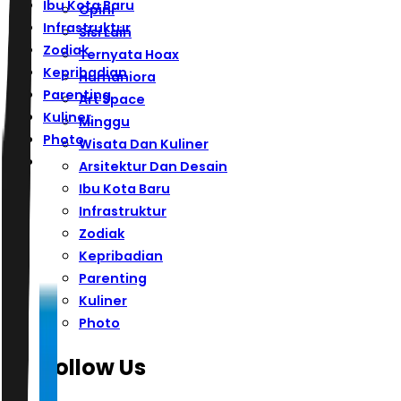
Ibu Kota Baru
Opini
Infrastruktur
Sisi Lain
Zodiak
Ternyata Hoax
Kepribadian
Humaniora
Parenting
Art Space
Kuliner
Minggu
Photo
Wisata Dan Kuliner
Arsitektur Dan Desain
Ibu Kota Baru
Infrastruktur
Zodiak
Kepribadian
Parenting
Kuliner
Photo
Follow Us