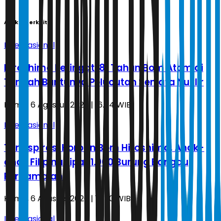
Artikel Terkait
Internasional
Hiroshima Peringati 81 Tahun Bom Atom di
Tengah Buntunya Pelucutan Senjata Nuklir
Kamis, 6 Agustus 2026 | 16.54 WIB
Internasional
Terinspirasi Korban Bom Hiroshima, Anak-
anak Filipina Lipat 1.000 Burung Bangau
Perdamaian
Kamis, 6 Agustus 2026 | 16.50 WIB
Internasional