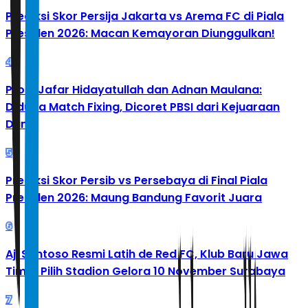
Prediksi Skor Persija Jakarta vs Arema FC di Piala
Presiden 2026: Macan Kemayoran Diunggulkan!
4
Profil Jafar Hidayatullah dan Adnan Maulana:
Diduga Match Fixing, Dicoret PBSI dari Kejuaraan
Dunia
5
Prediksi Skor Persib vs Persebaya di Final Piala
Presiden 2026: Maung Bandung Favorit Juara
6
Aji Santoso Resmi Latih de Red FC, Klub Baru Jawa
Timur Pilih Stadion Gelora 10 November Surabaya
7