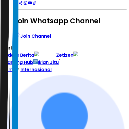
Join Whatsapp Channel
Join Channel
Hari ini
|
Indeks Berita
Zetizen
Learning Hub
Iklan Jitu
Home
Internasional