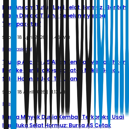
Iran Ancam Tutup Lagi Selat Hormuz, Bantah
Klaim Donald Trump Sebelumnya soal
'Kesepakatan'
Sabtu, 18 April 2026 | 21.46 WIB
Internasional
Trump Ancam AS Akan Kembali Menjatuhkan
Bom ke Iran jika Kesepakatan Nuklir Gagal,
Selat Hormuz Jadi Taruhan
Sabtu, 18 April 2026 | 21.13 WIB
Energi
Harga Minyak Dunia Kembali Terkoreksi Usai
Iran Buka Selat Hormuz: Bursa AS Cetak