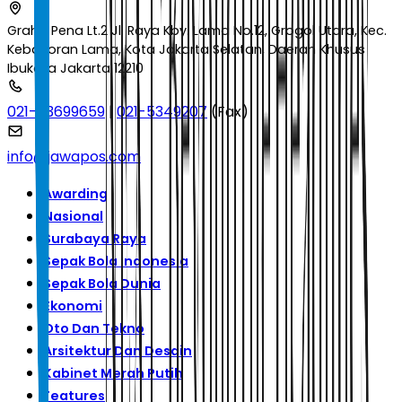
Graha Pena Lt.2 Jl. Raya Kby. Lama No.12, Grogol Utara, Kec.
Kebayoran Lama, Kota Jakarta Selatan, Daerah Khusus
Ibukota Jakarta 12210
021-53699659
|
021-5349207
(Fax)
info@jawapos.com
Awarding
Nasional
Surabaya Raya
Sepak Bola Indonesia
Sepak Bola Dunia
Ekonomi
Oto Dan Tekno
Arsitektur Dan Desain
Kabinet Merah Putih
Features