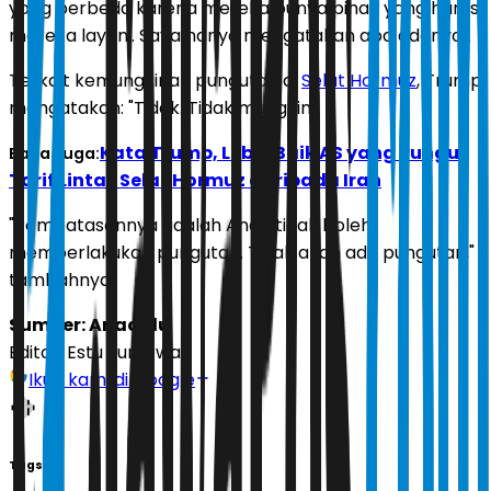
yang berbeda karena mereka punya pihak yang harus
mereka layani. Saya hanya mengatakan apa adanya".
Terkait kemungkinan pungutan di
Selat Hormuz
, Trump
mengatakan: "Tidak. Tidak mungkin".
Kata Trump, Lebih Baik AS yang Pungut
Baca Juga:
Tarif Lintas Selat Hormuz daripada Iran
"Pembatasannya adalah Anda tidak boleh
memberlakukan pungutan. Tidak akan ada pungutan,"
tambahnya.
Sumber: Anadolu
Editor:
Estu Suryowati
Ikuti kami di Google
Tags