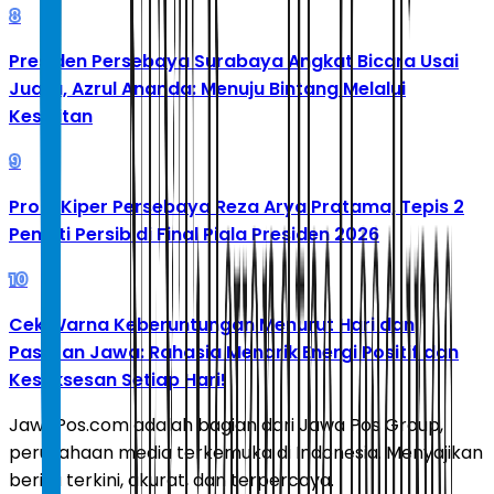
8
Presiden Persebaya Surabaya Angkat Bicara Usai
Juara, Azrul Ananda: Menuju Bintang Melalui
Kesulitan
9
Profil Kiper Persebaya Reza Arya Pratama, Tepis 2
Penalti Persib di Final Piala Presiden 2026
10
Cek Warna Keberuntungan Menurut Hari dan
Pasaran Jawa: Rahasia Menarik Energi Positif dan
Kesuksesan Setiap Hari!
JawaPos.com adalah bagian dari Jawa Pos Group,
perusahaan media terkemuka di Indonesia. Menyajikan
berita terkini, akurat, dan terpercaya.