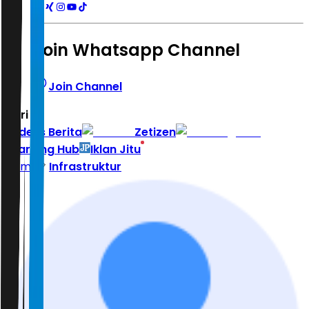
Join Whatsapp Channel
Join Channel
Hari ini
|
Indeks Berita
Zetizen
Learning Hub
Iklan Jitu
Home
Infrastruktur