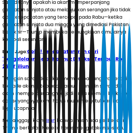
Saat ditanya apakah ia akan memperpanjang
gencatan senjata atau melanjutkan serangan jika tidak
ada kesepakatan yang tercapai pada Rabu—ketika
gencatan senjata dua minggu yang dimediasi Pakistan
berakhir—Trump membuka kemungkinan dimulainya
kembali serangan.
Gokil! Pendapatan Iran dari
Baca Juga:
'Pengelolaan' Selat Hormuz Ditaksir Tembus Rp
258 Triliun
"Mungkin saya tidak akan memperpanjangnya, tetapi
blokade akan tetap ada. Namun mungkin saya tidak
akan memperpanjangnya, jadi Anda memiliki blokade,
dan sayangnya, kami harus mulai menjatuhkan bom
lagi," ucapnya.
Menanggapi klaim
Iran
bahwa masih ada perbedaan,
Trump berkata: "Mereka harus mengatakan sesuatu