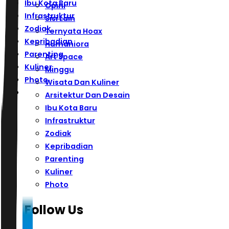
Ibu Kota Baru
Opini
Infrastruktur
Sisi Lain
Zodiak
Ternyata Hoax
Kepribadian
Humaniora
Parenting
Art Space
Kuliner
Minggu
Photo
Wisata Dan Kuliner
Arsitektur Dan Desain
Ibu Kota Baru
Infrastruktur
Zodiak
Kepribadian
Parenting
Kuliner
Photo
Follow Us