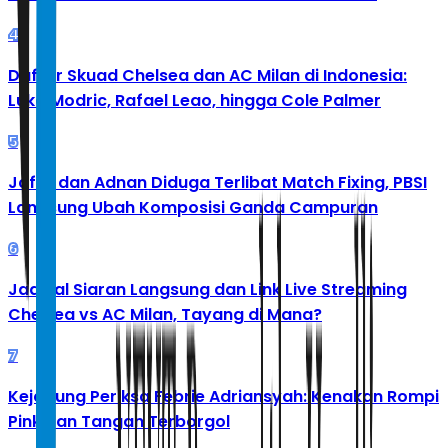
4
Daftar Skuad Chelsea dan AC Milan di Indonesia:
Luka Modric, Rafael Leao, hingga Cole Palmer
5
Jafar dan Adnan Diduga Terlibat Match Fixing, PBSI
Langsung Ubah Komposisi Ganda Campuran
6
Jadwal Siaran Langsung dan Link Live Streaming
Chelsea vs AC Milan, Tayang di Mana?
7
Kejagung Periksa Febrie Adriansyah: Kenakan Rompi
Pink dan Tangan Terborgol