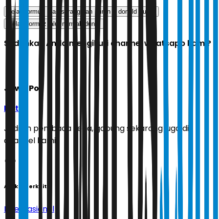
selat hormuz
as serang iran
iran
donald trump
Selat Hormuz jalur minyak dunia
Sudahkah Anda mengikuti channel whatsapp kami?
Jawa Pos
Ikuti
Jadilah pembaca setia, gabung sekarang juga di
channel kami!
Artikel Terkait
Internasional