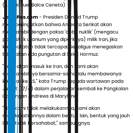
(AP/Manuel Balce Ceneta)
JawaPos.com
- Presiden Donald Trump
memperingatkan bahwa Amerika Serikat akan
mengambil dengan paksa 'debu nuklik' (mengacu
pada stok uranium yang diperkaya) milik Iran, jika
kesepakatan tidak tercapai. Sekaligus menegaskan
tidak akan ada pungutan di Selat Hormuz.
"Kami akan masuk ke Iran, dan kami akan
mengambilnya bersama-sama, lalu membawanya
kembali ke AS," kata Trump kepada wartawan pada
Jumat (17/4) dalam perjalanan kembali ke Pangkalan
Gabungan Andrews di Maryland.
"Jika kami tidak melakukannya, kami akan
mendapatkannya dalam bentuk lain, bentuk yang jauh
lebih tidak bersahabat," sambungnya.