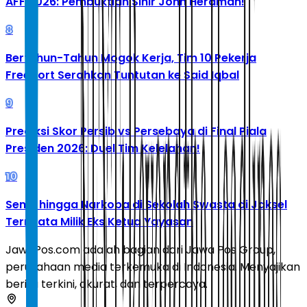
AFF 2026: Pembuktian Sihir John Herdman!
8
Bertahun-Tahun Mogok Kerja, Tim 10 Pekerja
Freeport Serahkan Tuntutan ke Said Iqbal
9
Prediksi Skor Persib vs Persebaya di Final Piala
Presiden 2026: Duel Tim Kelelahan!
10
Senpi hingga Narkoba di Sekolah Swasta di Jaksel
Ternyata Milik Eks Ketua Yayasan
JawaPos.com adalah bagian dari Jawa Pos Group,
perusahaan media terkemuka di Indonesia. Menyajikan
berita terkini, akurat, dan terpercaya.