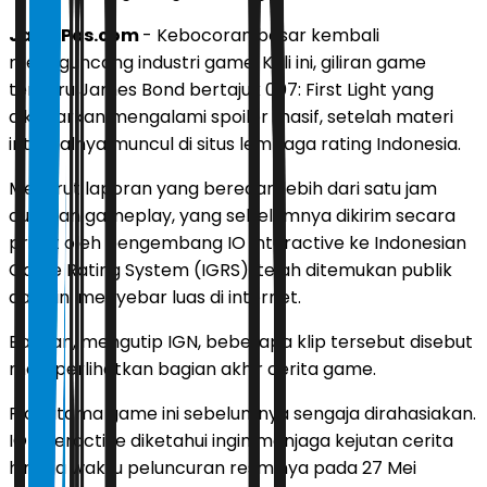
JawaPos.com
- Kebocoran besar kembali
mengguncang industri game. Kali ini, giliran game
terbaru James Bond bertajuk 007: First Light yang
dikabarkan mengalami spoiler masif, setelah materi
internalnya muncul di situs lembaga rating Indonesia.
Menurut laporan yang beredar, lebih dari satu jam
cuplikan gameplay, yang sebelumnya dikirim secara
privat oleh pengembang IO Interactive ke Indonesian
Game Rating System (IGRS), telah ditemukan publik
dan kini menyebar luas di internet.
Bahkan, mengutip IGN, beberapa klip tersebut disebut
memperlihatkan bagian akhir cerita game.
Plot utama game ini sebelumnya sengaja dirahasiakan.
IO Interactive diketahui ingin menjaga kejutan cerita
hingga waktu peluncuran resminya pada 27 Mei