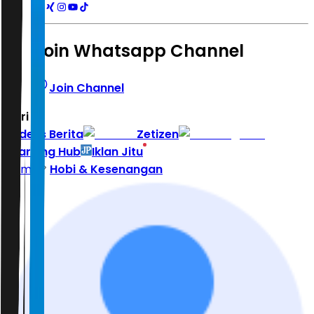
Join Whatsapp Channel
Join Channel
Hari ini
|
Indeks Berita
Zetizen
Learning Hub
Iklan Jitu
Home
Hobi & Kesenangan