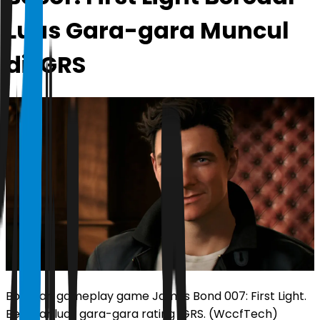
Luas Gara-gara Muncul
di IGRS
Bocoran gameplay game James Bond 007: First Light.
Beredar luas gara-gara rating IGRS. (WccfTech)