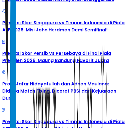
4
Prediksi Skor Singapura vs Timnas Indonesia di Piala
AFF 2026: Misi John Herdman Demi Semifinal!
5
Prediksi Skor Persib vs Persebaya di Final Piala
Presiden 2026: Maung Bandung Favorit Juara
6
Profil Jafar Hidayatullah dan Adnan Maulana:
Diduga Match Fixing, Dicoret PBSI dari Kejuaraan
Dunia
7
Prediksi Skor Singapura vs Timnas Indonesia di Piala