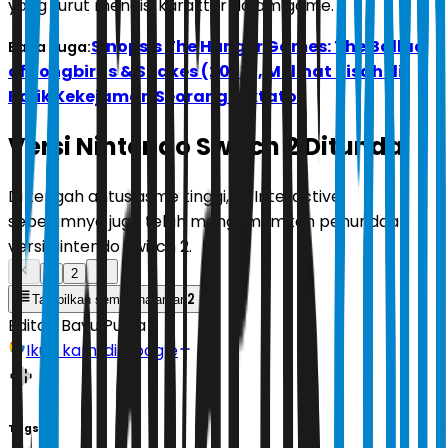
yang turut mengisi karakter dalam game.
Sinopsis The Hunger Games: The Ballad
Baca Juga:
of Songbirds & Snakes (2023), Melihat Kisah di
Balik Kekejaman Seorang Diktator
Versi Nintendo Switch 2 Ditunda
Di tengah antusiasme tinggi, IO Interactive
sebelumnya juga telah mengumumkan penundaan
versi Nintendo Switch 2.
1
2
2
Tampilkan semua halaman
Editor:
Bayu Putra
Ikuti kami di Google
Tags