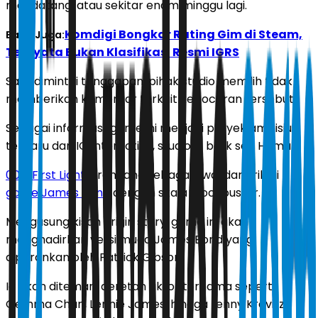
mendatang, atau sekitar enam minggu lagi.
Komdigi Bongkar Rating Gim di Steam,
Baca Juga:
Ternyata Bukan Klasifikasi Resmi IGRS
Saat dimintai tanggapan, pihak studio memilih tidak
memberikan komentar terkait kebocoran tersebut.
Sebagai informasi, game ini menjadi proyek ambisius
terbaru dari IO Interactive, studio di balik seri Hitman.
007: First Light
dirancang sebagai awal dari trilogi
game James Bond
dengan skala blockbuster.
Mengusung kisah origin story, game ini akan
menghadirkan versi muda James Bond yang
diperankan oleh Patrick Gibson.
Ia akan ditemani deretan aktor ternama seperti
Gemma Chan, Lennie James, hingga Lenny Kravitz