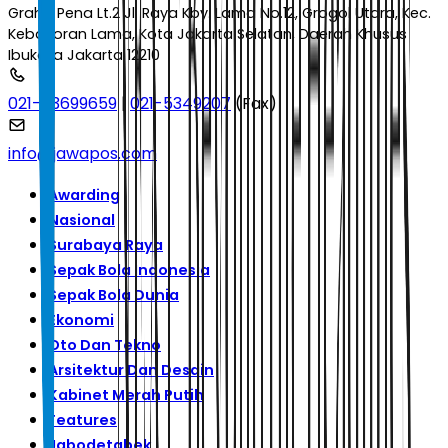
Graha Pena Lt.2 Jl. Raya Kby. Lama No.12, Grogol Utara, Kec.
Kebayoran Lama, Kota Jakarta Selatan, Daerah Khusus
Ibukota Jakarta 12210
021-53699659
|
021-5349207
(Fax)
info@jawapos.com
Awarding
Nasional
Surabaya Raya
Sepak Bola Indonesia
Sepak Bola Dunia
Ekonomi
Oto Dan Tekno
Arsitektur Dan Desain
Kabinet Merah Putih
Features
Jabodetabek