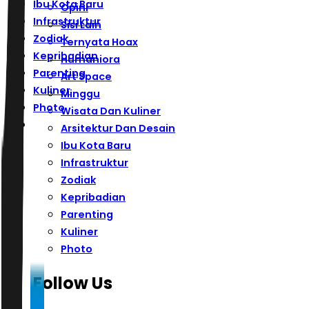
Ibu Kota Baru
Opini
Infrastruktur
Sisi Lain
Zodiak
Ternyata Hoax
Kepribadian
Humaniora
Parenting
Art Space
Kuliner
Minggu
Photo
Wisata Dan Kuliner
Arsitektur Dan Desain
Ibu Kota Baru
Infrastruktur
Zodiak
Kepribadian
Parenting
Kuliner
Photo
Follow Us