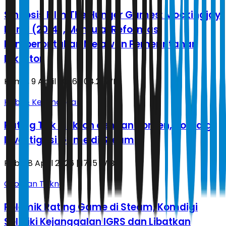
Sinopsis Film The Hunger Games: Mockingjay
Part 1 (2014), Memulai Reformasi
Pemberontakan Melawan Pemerintahan
Diktator
Kamis, 9 April 2026 | 04.21 WIB
Hobi & Kesenangan
Rating Tak Sinkron dengan Konten, Komdigi
Investigasi Game di Steam
Rabu, 8 April 2026 | 17.15 WIB
Oto Dan Tekno
Polemik Rating Game di Steam, Komdigi
Selidiki Kejanggalan IGRS dan Libatkan