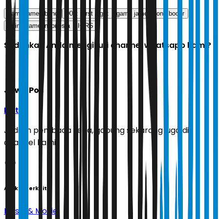
game james bond
007: First Light
game james bond bocor
rating game indonesia
IGRS
Sudahkah Anda mengikuti channel whatsapp kami?
Jawa Pos
Ikuti
Jadilah pembaca setia, gabung sekarang juga di
channel kami!
Artikel Terkait
Music & Movie