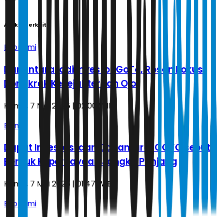
Artikel Terkait
Ekonomi
Danantara jadi Investor GoTo, Rosan Fokus
Dongkrak Kesejahteraan Ojol
Kamis, 7 Mei 2026 | 02.00 WIB
Bisnis
Dapat Investasi dari Danantara, GOTO sebut
Bentuk Kepercayaan Jangka Panjang
Kamis, 7 Mei 2026 | 01.47 WIB
Ekonomi