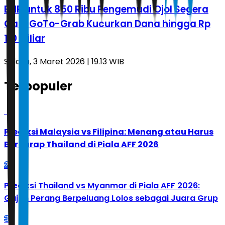
BHR untuk 850 Ribu Pengemudi Ojol Segera
Cair, GoTo-Grab Kucurkan Dana hingga Rp
110 Miliar
Selasa, 3 Maret 2026 | 19.13 WIB
Terpopuler
1
Prediksi Malaysia vs Filipina: Menang atau Harus
Berharap Thailand di Piala AFF 2026
2
Prediksi Thailand vs Myanmar di Piala AFF 2026:
Gajah Perang Berpeluang Lolos sebagai Juara Grup
3