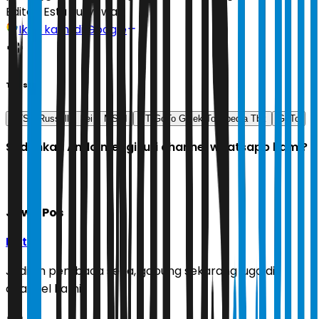
Editor:
Estu Suryowati
Ikuti kami di Google
Tags
FTSE Russell
bei
MSCI
PT GoTo Gojek Tokopedia Tbk
GoTo
Sudahkah Anda mengikuti channel whatsapp kami?
Jawa Pos
Ikuti
Jadilah pembaca setia, gabung sekarang juga di
channel kami!