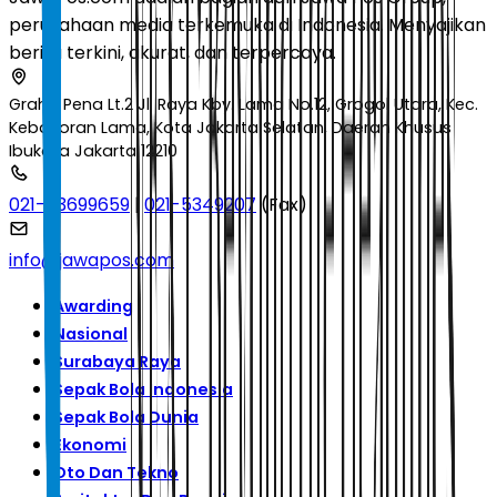
perusahaan media terkemuka di Indonesia. Menyajikan
berita terkini, akurat, dan terpercaya.
Graha Pena Lt.2 Jl. Raya Kby. Lama No.12, Grogol Utara, Kec.
Kebayoran Lama, Kota Jakarta Selatan, Daerah Khusus
Ibukota Jakarta 12210
021-53699659
|
021-5349207
(Fax)
info@jawapos.com
Awarding
Nasional
Surabaya Raya
Sepak Bola Indonesia
Sepak Bola Dunia
Ekonomi
Oto Dan Tekno