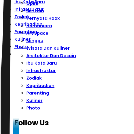
Ibu Kota Baru
Opini
Infrastruktur
Sisi Lain
Zodiak
Ternyata Hoax
Kepribadian
Humaniora
Parenting
Art Space
Kuliner
Minggu
Photo
Wisata Dan Kuliner
Arsitektur Dan Desain
Ibu Kota Baru
Infrastruktur
Zodiak
Kepribadian
Parenting
Kuliner
Photo
Follow Us