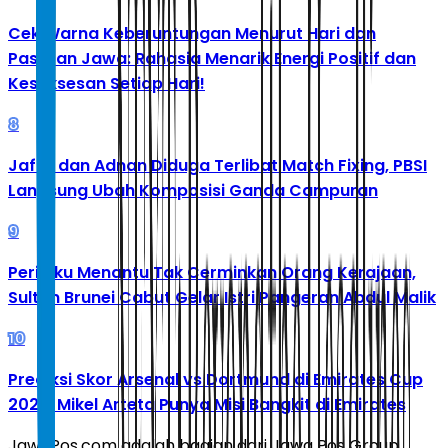
Cek Warna Keberuntungan Menurut Hari dan
Pasaran Jawa: Rahasia Menarik Energi Positif dan
Kesuksesan Setiap Hari!
8
Jafar dan Adnan Diduga Terlibat Match Fixing, PBSI
Langsung Ubah Komposisi Ganda Campuran
9
Perilaku Menantu Tak Cerminkan Orang Kerajaan,
Sultan Brunei Cabut Gelar Istri Pangeran Abdul Malik
10
Prediksi Skor Arsenal vs Dortmund di Emirates Cup
2026: Mikel Arteta Punya Misi Bangkit di Emirates
JawaPos.com adalah bagian dari Jawa Pos Group,