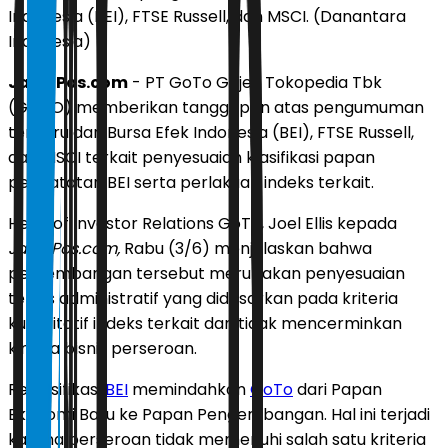
Indonesia (BEI), FTSE Russell, dan MSCI. (Danantara
Indonesia)
JawaPos.com
- PT GoTo Gojek Tokopedia Tbk
(GOTO) memberikan tanggapan atas pengumuman
terbaru dari Bursa Efek Indonesia (BEI), FTSE Russell,
dan MSCI terkait penyesuaian klasifikasi papan
pencatatan BEI serta perlakuan indeks terkait.
Head of Investor Relations GoTo, Joel Ellis kepada
JawaPos.com,
Rabu (3/6) menjelaskan bahwa
perkembangan tersebut merupakan penyesuaian
teknis administratif yang didasarkan pada kriteria
kuantitatif indeks terkait dan tidak mencerminkan
kinerja bisnis perseroan.
Reklasifikasi
BEI
memindahkan
GoTo
dari Papan
Ekonomi Baru ke Papan Pengembangan. Hal ini terjadi
karena perseroan tidak memenuhi salah satu kriteria