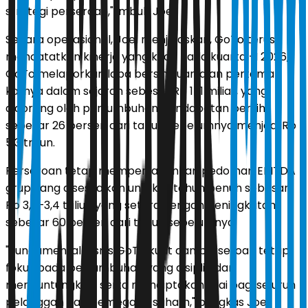
strategi perseroan," imbuh Joel.
Secara operasional, Joel menjelaskan, GoTo terus
mencatatkan kinerja yang kuat. Pada kuartal-I 2026,
GoTo melaporkan laba bersih kuartalan pertama
kalinya dalam sejarah sebesar Rp 171 miliar, yang
didorong oleh pertumbuhan pendapatan bersih
sebesar 26 persen dari tahun sebelumnya menjadi Rp
5,3 triliun.
Perseroan tetap mempertahankan pedoman EBITDA
grup yang disesuaikan untuk setahun penuh sebesar
Rp 3,2–3,4 triliun yang setara dengan peningkatan
sebesar 60 persen dari tahun sebelumnya.
"Fundamental bisnis GoTo kuat dan perseroan tetap
fokus pada pertumbuhan yang disiplin dan
menguntungkan, serta menciptakan nilai bagi seluruh
pelanggan dan pemegang saham," pungkas Joel.