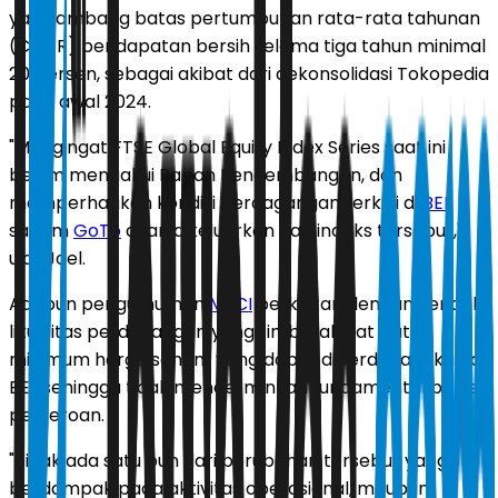
yaitu ambang batas pertumbuhan rata-rata tahunan
(CAGR) pendapatan bersih selama tiga tahun minimal
20 persen, sebagai akibat dari dekonsolidasi Tokopedia
pada awal 2024.
"Mengingat FTSE Global Equity Index Series saat ini
belum mengakui Papan Pengembangan, dan
memperhatikan kondisi perdagangan terkini di
BEI
,
saham
GoTo
akan dikeluarkan dari indeks tersebut,"
ujar Joel.
Adapun pengumuman
MSCI
berkaitan dengan kendala
likuiditas perdagangan yang timbul akibat batas
minimum harga saham yang dapat diperdagangkan di
BEI, sehingga tidak mencerminkan fundamental bisnis
perseroan.
"Tidak ada satu pun dari perubahan tersebut yang
berdampak pada aktivitas operasional, maupun