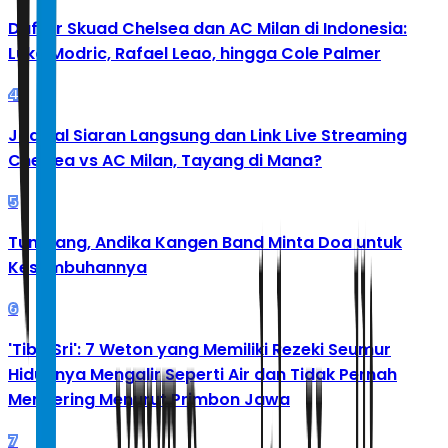
Daftar Skuad Chelsea dan AC Milan di Indonesia:
Luka Modric, Rafael Leao, hingga Cole Palmer
4
Jadwal Siaran Langsung dan Link Live Streaming
Chelsea vs AC Milan, Tayang di Mana?
5
Tumbang, Andika Kangen Band Minta Doa untuk
Kesembuhannya
6
'Tibo Sri': 7 Weton yang Memiliki Rezeki Seumur
Hidupnya Mengalir Seperti Air dan Tidak Pernah
Mengering Menurut Primbon Jawa
7