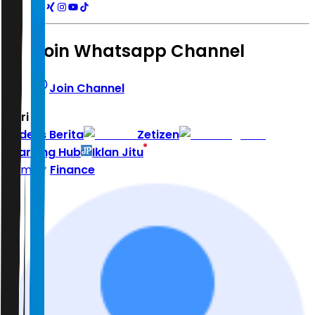
Join Whatsapp Channel
Join Channel
Hari ini
|
Indeks Berita
Zetizen
Learning Hub
Iklan Jitu
Home
Finance