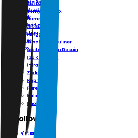
Ibu Kota Baru
Sisi Lain
Infrastruktur
Ternyata Hoax
Zodiak
Humaniora
Kepribadian
Art Space
Parenting
Minggu
Kuliner
Wisata Dan Kuliner
Photo
Arsitektur Dan Desain
Ibu Kota Baru
Infrastruktur
Zodiak
Kepribadian
Parenting
Kuliner
Photo
Follow Us