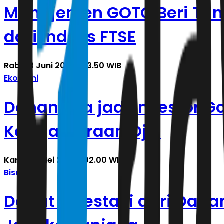
Manajemen GOTO Beri Tan
dari Indeks FTSE
Rabu, 3 Juni 2026 | 23.50 WIB
Ekonomi
Danantara jadi Investor G
Kesejahteraan Ojol
Kamis, 7 Mei 2026 | 02.00 WIB
Bisnis
Dapat Investasi dari Dan