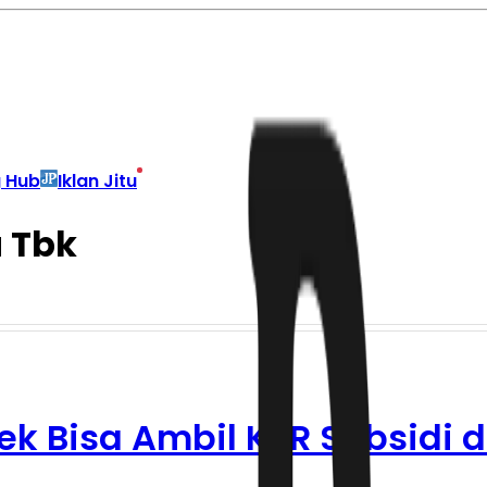
g Hub
Iklan Jitu
 Tbk
jek Bisa Ambil KPR Subsidi 