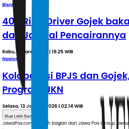
Bisnis
400 Ribu Driver Gojek bakal 
dan Jadwal Pencairannya
Rabu, 4 Maret 2026 | 19.25 WIB
Nasional
Kolaborasi BPJS dan Gojek
Program JKN
Selasa, 13 Januari 2026 | 02.14 WIB
Muat Lebih Banyak
JawaPos.com adalah bagian dari Jawa Pos Group, perusa