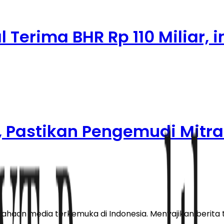
Terima BHR Rp 110 Miliar, in
, Pastikan Pengemudi Mitra
haan media terkemuka di Indonesia. Menyajikan berita te