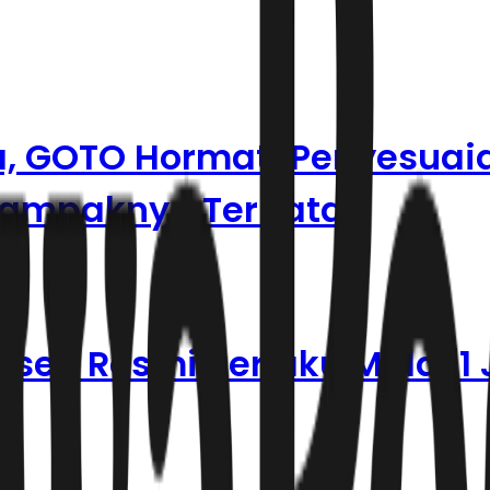
a, GOTO Hormati Penyesuai
 Dampaknya Terbatas
rsen Resmi Berlaku Mulai 1 