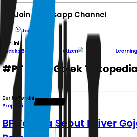
Join Whatsapp Channel
Join Channel
Hari ini
|
Indeks Berita
Zetizen
Learnin
#
PT GoTo Gojek Tokopedia
Berita Terkini
Properti
BP Tapera Sebut Driver Go