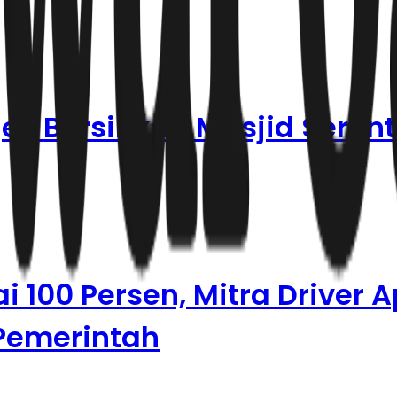
ojek Bersihkan Masjid Seren
 100 Persen, Mitra Driver A
 Pemerintah