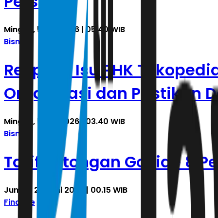
Persen
Minggu, 5 Juli 2026 | 05.40 WIB
Bisnis
Respons Isu PHK Tokopedi
Organisasi dan Pastikan
Minggu, 5 Juli 2026 | 03.40 WIB
Bisnis
Tarif Potongan GoRide 8 Pe
Jumat, 26 Juni 2026 | 00.15 WIB
Finance