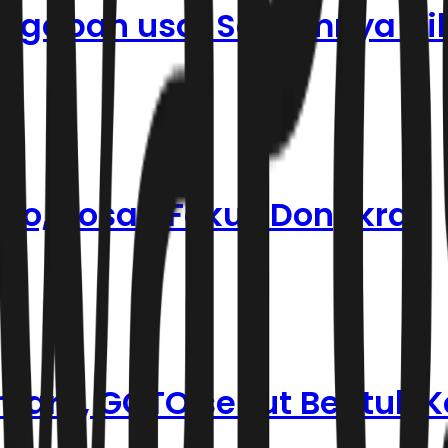
ggapan usai Sahamnya Di
oTo, Rosan Fokus Dongkrak
antara, GOTO sebut Bentuk 