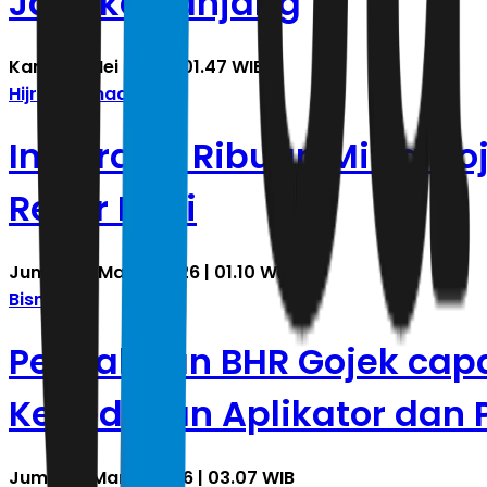
Jangka Panjang
Kamis, 7 Mei 2026 | 01.47 WIB
Hijrah Ramadan
Inspiratif! Ribuan Mitra G
Rekor Muri
Jumat, 13 Maret 2026 | 01.10 WIB
Bisnis
Penyaluran BHR Gojek capai
Kepedulian Aplikator dan
Jumat, 6 Maret 2026 | 03.07 WIB