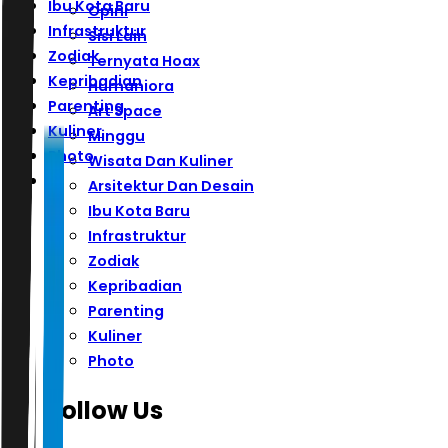
Ibu Kota Baru
Opini
Infrastruktur
Sisi Lain
Zodiak
Ternyata Hoax
Kepribadian
Humaniora
Parenting
Art Space
Kuliner
Minggu
Photo
Wisata Dan Kuliner
Arsitektur Dan Desain
Ibu Kota Baru
Infrastruktur
Zodiak
Kepribadian
Parenting
Kuliner
Photo
Follow Us