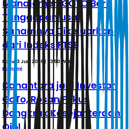
Manajemen GOTO Beri
Tanggapan usai
Sahamnya Dikeluarkan
dari Indeks FTSE
Rabu, 3 Juni 2026 | 23.50 WIB
Ekonomi
Danantara jadi Investor
GoTo, Rosan Fokus
Dongkrak Kesejahteraan
Ojol