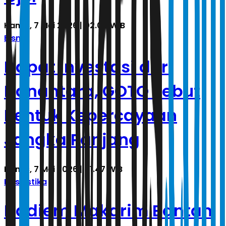
Kamis, 7 Mei 2026 | 02.00 WIB
Bisnis
Dapat Investasi dari
Danantara, GOTO sebut
Bentuk Kepercayaan
Jangka Panjang
Kamis, 7 Mei 2026 | 01.47 WIB
Kasuistika
Nadiem Makarim Bantah