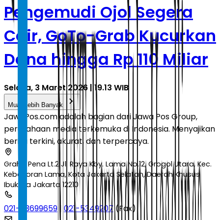
Pengemudi Ojol Segera
Cair, GoTo-Grab Kucurkan
Dana hingga Rp 110 Miliar
Selasa, 3 Maret 2026 | 19.13 WIB
Muat Lebih Banyak
JawaPos.com adalah bagian dari Jawa Pos Group,
perusahaan media terkemuka di Indonesia. Menyajikan
berita terkini, akurat, dan terpercaya.
Graha Pena Lt.2 Jl. Raya Kby. Lama No.12, Grogol Utara, Kec.
Kebayoran Lama, Kota Jakarta Selatan, Daerah Khusus
Ibukota Jakarta 12210
021-53699659
|
021-5349207
(Fax)