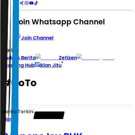
Join Whatsapp Channel
Join Channel
Hari ini
|
Indeks Berita
Zetizen
Learning Hub
Iklan Jitu
#
GoTo
Berita Terkini
Bisnis