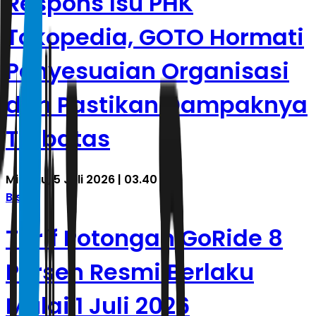
Respons Isu PHK
Tokopedia, GOTO Hormati
Penyesuaian Organisasi
dan Pastikan Dampaknya
Terbatas
Minggu, 5 Juli 2026 | 03.40 WIB
Bisnis
Tarif Potongan GoRide 8
Persen Resmi Berlaku
Mulai 1 Juli 2026