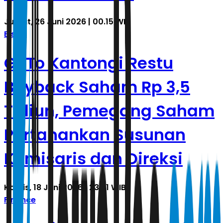
Jumat, 26 Juni 2026 | 00.15 WIB
Bisnis
GoTo Kantongi Restu
Buyback Saham Rp 3,5
Triliun, Pemegang Saham
Pertahankan Susunan
Komisaris dan Direksi
Kamis, 18 Juni 2026 | 23.51 WIB
Finance