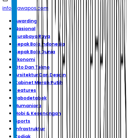
info@jawapos.com
Awarding
Nasional
Surabaya Raya
Sepak Bola Indonesia
Sepak Bola Dunia
Ekonomi
Oto Dan Tekno
Arsitektur Dan Desain
Kabinet Merah Putih
Features
Jabodetabek
Humaniora
Hobi & Kesenangan
Sports
Infrastruktur
Zodiak