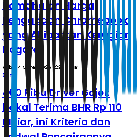
Kemahalan Harga
Pengadaan Chromebook
yang Akibatkan Kerugian
Negara
Rabu, 4 Maret 2026 | 23.19 WIB
Bisnis
400 Ribu Driver Gojek
bakal Terima BHR Rp 110
Miliar, ini Kriteria dan
Jadwal Pencairannya