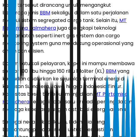
Kapal tersebut dirancang untuk mengangkut
beberapa jenis
BBM
sekaligus dalam satu perjalanan
melalui sistem segregated cargo tank. Selain itu,
MT
Pertamina Halmahera
juga dilengkapi teknologi
keselamatan seperti inert gas system dan cargo
monitoring system guna mendukung operasional yang
aman dan efisien.
Dalam satu kali pelayaran, kapal ini mampu membawa
sekitar 100 ribu hingga 160 ribu kiloliter (KL)
BBM
yang
kemudian disalurkan ke sejumlah terminal energi di
kawasan Sumatera, Jawa, hingga Indonesia Timur.
Kapasitas besar tersebut menjadikan
MT Pertamina
Halmahera
sebagai salah satu armada penting dalam
menjaga keberlangsungan distribusi energi nasional.
Sebagai negara kepulauan, Indonesia sangat
bergantung pada jalur laut untuk memastikan