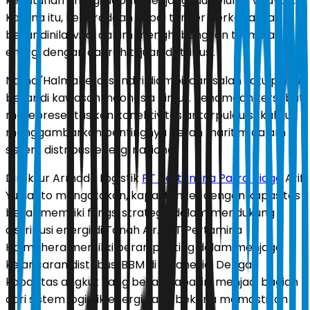
kebutuhan energi dapat menjangkau seluruh wilayah.
Karena itu, keberadaan kapal tanker berkapasitas
besar dinilai vital dalam menghubungkan terminal
energi dengan daerah tujuan distribusi.
Nama 'Halmahera' sendiri diambil dari salah satu pulau
besar di kawasan Indonesia Timur. Penamaan tersebut
merepresentasikan konektivitas antarpulau sekaligus
menggambarkan pentingnya peran maritim dalam
sistem distribusi energi nasional.
Direktur Armada Logistik
PT Pertamina Patra Niaga
Arif
Yunianto mengatakan, kapal tanker dengan kapasitas
besar memiliki fungsi strategis dalam mendukung
distribusi energi di Tanah Air. "MT Pertamina
Halmahera memiliki peran penting dalam menjaga
kelancaran distribusi BBM di Indonesia. Dengan
kapasitas angkut yang besar, kapal ini menjadi bagian
dari sistem logistik energi yang bekerja memastikan