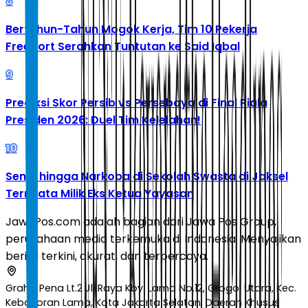
8
Bertahun-Tahun Mogok Kerja, Tim 10 Pekerja
Freeport Serahkan Tuntutan ke Said Iqbal
9
Prediksi Skor Persib vs Persebaya di Final Piala
Presiden 2026: Duel Tim Kelelahan!
10
Senpi hingga Narkoba di Sekolah Swasta di Jaksel
Ternyata Milik Eks Ketua Yayasan
JawaPos.com adalah bagian dari Jawa Pos Group,
perusahaan media terkemuka di Indonesia. Menyajikan
berita terkini, akurat, dan terpercaya.
Graha Pena Lt.2 Jl. Raya Kby. Lama No.12, Grogol Utara, Kec.
Kebayoran Lama, Kota Jakarta Selatan, Daerah Khusus