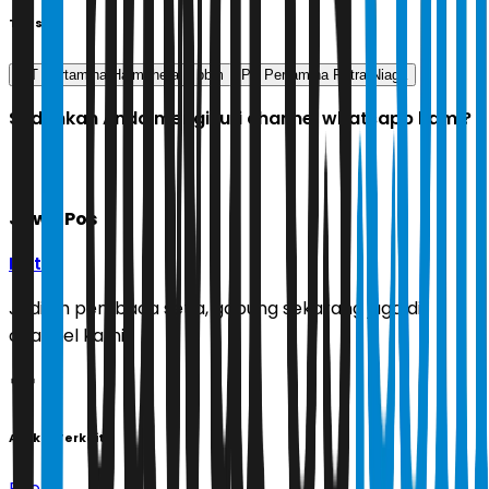
Tags
MT Pertamina Halmahera
bbm
PT Pertamina Patra Niaga
Sudahkah Anda mengikuti channel whatsapp kami?
Jawa Pos
Ikuti
Jadilah pembaca setia, gabung sekarang juga di
channel kami!
Artikel Terkait
Energi