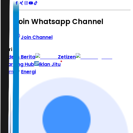
Join Whatsapp Channel
Join Channel
Hari ini
|
Indeks Berita
Zetizen
Learning Hub
Iklan Jitu
Home
Energi