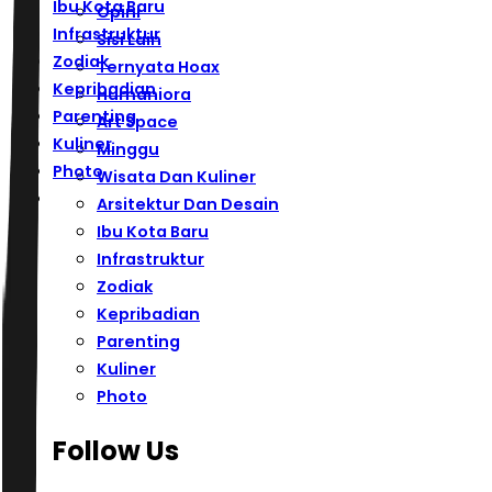
Ibu Kota Baru
Opini
Infrastruktur
Sisi Lain
Zodiak
Ternyata Hoax
Kepribadian
Humaniora
Parenting
Art Space
Kuliner
Minggu
Photo
Wisata Dan Kuliner
Arsitektur Dan Desain
Ibu Kota Baru
Infrastruktur
Zodiak
Kepribadian
Parenting
Kuliner
Photo
Follow Us