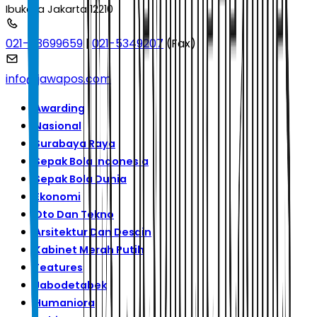
Ibukota Jakarta 12210
021-53699659
|
021-5349207
(Fax)
info@jawapos.com
Awarding
Nasional
Surabaya Raya
Sepak Bola Indonesia
Sepak Bola Dunia
Ekonomi
Oto Dan Tekno
Arsitektur Dan Desain
Kabinet Merah Putih
Features
Jabodetabek
Humaniora