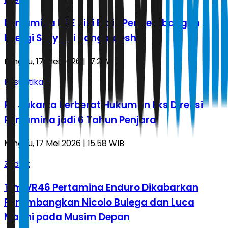
Pertamina NRE Kini Bidik Pengembangan
Energi Surya di Bangladesh
Minggu, 17 Mei 2026 | 17.21 WIB
Kasuistika
PT Jakarta Perberat Hukuman Eks Direksi
Pertamina jadi 6 Tahun Penjara
Minggu, 17 Mei 2026 | 15.58 WIB
Zodiak
Tim VR46 Pertamina Enduro Dikabarkan
Pertimbangkan Nicolo Bulega dan Luca
Marini pada Musim Depan