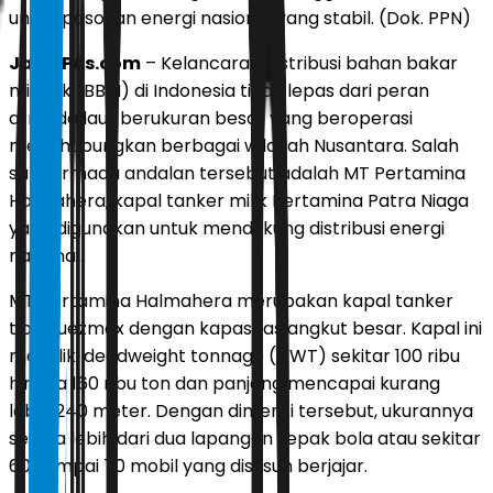
untuk pasokan energi nasional yang stabil. (Dok. PPN)
JawaPos.com
– Kelancaran distribusi bahan bakar
minyak (BBM) di Indonesia tidak lepas dari peran
armada laut berukuran besar yang beroperasi
menghubungkan berbagai wilayah Nusantara. Salah
satu armada andalan tersebut adalah MT Pertamina
Halmahera, kapal tanker milik Pertamina Patra Niaga
yang digunakan untuk mendukung distribusi energi
nasional.
MT Pertamina Halmahera merupakan kapal tanker
tipe Suezmax dengan kapasitas angkut besar. Kapal ini
memiliki deadweight tonnage (DWT) sekitar 100 ribu
hingga 160 ribu ton dan panjang mencapai kurang
lebih 240 meter. Dengan dimensi tersebut, ukurannya
setara lebih dari dua lapangan sepak bola atau sekitar
60 sampai 70 mobil yang disusun berjajar.