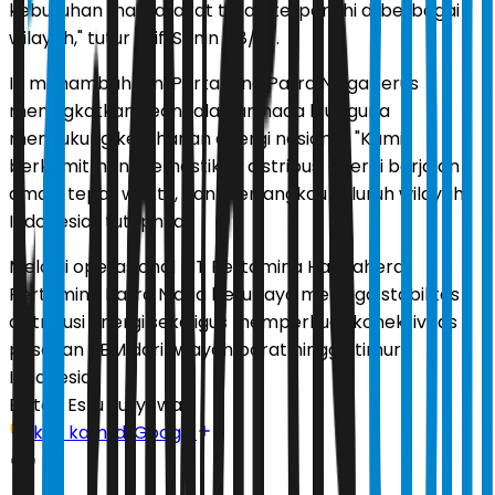
kebutuhan masyarakat tetap terpenuhi di berbagai
wilayah," tutur Arif, Senin (18/5).
Ia menambahkan, Pertamina Patra Niaga terus
meningkatkan keandalan armada laut guna
mendukung ketahanan energi nasional. "Kami
berkomitmen memastikan distribusi energi berjalan
aman, tepat waktu, dan menjangkau seluruh wilayah
Indonesia," tutupnya.
Melalui operasional MT Pertamina Halmahera,
Pertamina Patra Niaga berupaya menjaga stabilitas
distribusi energi sekaligus memperkuat konektivitas
pasokan BBM dari wilayah barat hingga timur
Indonesia.
Editor:
Estu Suryowati
Ikuti kami di Google