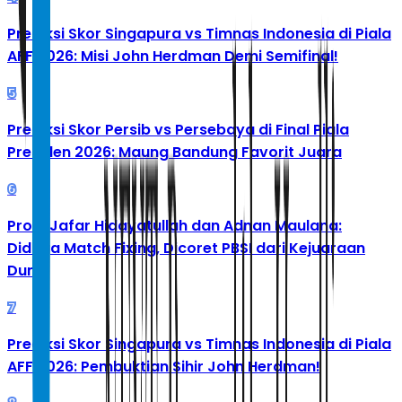
Prediksi Skor Singapura vs Timnas Indonesia di Piala
AFF 2026: Misi John Herdman Demi Semifinal!
5
Prediksi Skor Persib vs Persebaya di Final Piala
Presiden 2026: Maung Bandung Favorit Juara
6
Profil Jafar Hidayatullah dan Adnan Maulana:
Diduga Match Fixing, Dicoret PBSI dari Kejuaraan
Dunia
7
Prediksi Skor Singapura vs Timnas Indonesia di Piala
AFF 2026: Pembuktian Sihir John Herdman!