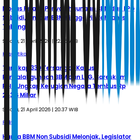
Modus Pelaku Penyalahgunaan BBM dan LPG
Subsidi, Timbun BBM hingga Pindahkan Isi
Tabung
Selasa, 21 April 2026 | 22.25 WIB
Kasuistika
Tangkap 330 Tersangka Kasus
Penyalahgunaan BBM dan LPG, Bareskrim
Polri Ungkap Kerugian Negara Tembus Rp
243,6 Miliar
Selasa, 21 April 2026 | 20.37 WIB
Politik
Harga BBM Non Subsidi Melonjak, Legislator