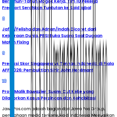
Bertahun-Tahun Mogok Kerja, Tim 10 Pekerja
Freeport Serahkan Tuntutan ke Said Iqbal
8
Jafar/Felisha dan Adnan/Indah Dicoret dari
Kejuaraan Dunia, PBSI Buka Suara Soal Dugaan
Match Fixing
9
Prediksi Skor Singapura vs Timnas Indonesia di Piala
AFF 2026: Pembuktian Sihir John Herdman!
10
Profil Malik Bawazier, Suami Cut Keke yang
Dilaporkan Kasus Perzinaan dan Kohabitasi
JawaPos.com adalah bagian dari Jawa Pos Group,
perusahaan media terkemuka di Indonesia. Menyajikan