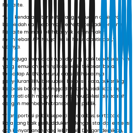
Pertalite.
“Ada kendaraan tertentu yang kemudian akhirnya
berpindah dari Pertamax ke Pertalite. Jadi konsumsi
Pertalite menjadi lebih banyak dan ini malah
membebani APBN juga. Hal ini harus diantisipasi,”
ujarnya.
Media juga menyoroti subsidi yang tidak tepat sasaran
yang kemudian berimplikasi pada tekanan besar
terhadap APBN. Menurut dia, sudah saatnya
penyaluran BBM bersubsidi berbasis data, bukan lagi
berbasis barang sehingga BBM bersubsidi tidak lagi
dinikmati oleh masyarakat mampu. Solusi lain adalah
dengan membenahi transportasi publik.
“Transportasi publik seperti kereta, bus, serta tata
kota yang baik perlu didukung dengan standar efisiensi
dan kenyamanan yang lebih baik. Dengan demikian,