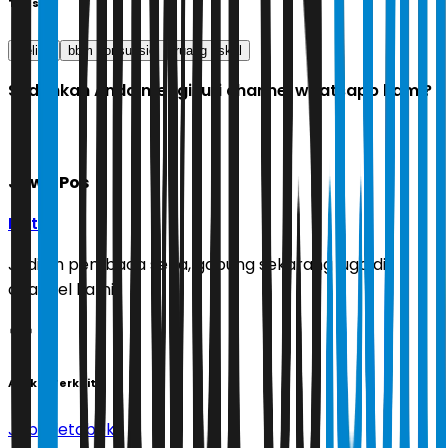
Tags
Celios
bbm nonsubsidi
ruang fiskal
Sudahkah Anda mengikuti channel whatsapp kami?
Jawa Pos
Ikuti
Jadilah pembaca setia, gabung sekarang juga di
channel kami!
Artikel Terkait
Jabodetabek