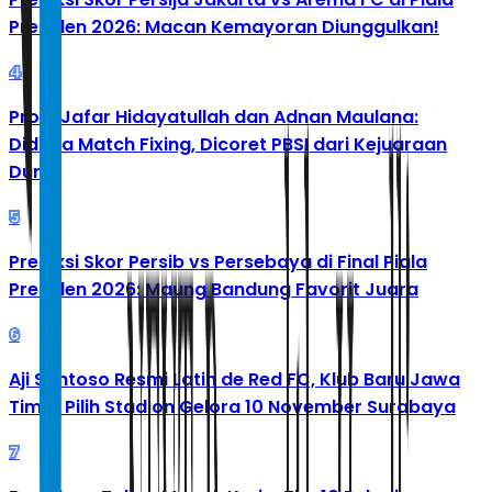
Presiden 2026: Macan Kemayoran Diunggulkan!
4
Profil Jafar Hidayatullah dan Adnan Maulana:
Diduga Match Fixing, Dicoret PBSI dari Kejuaraan
Dunia
5
Prediksi Skor Persib vs Persebaya di Final Piala
Presiden 2026: Maung Bandung Favorit Juara
6
Aji Santoso Resmi Latih de Red FC, Klub Baru Jawa
Timur Pilih Stadion Gelora 10 November Surabaya
7