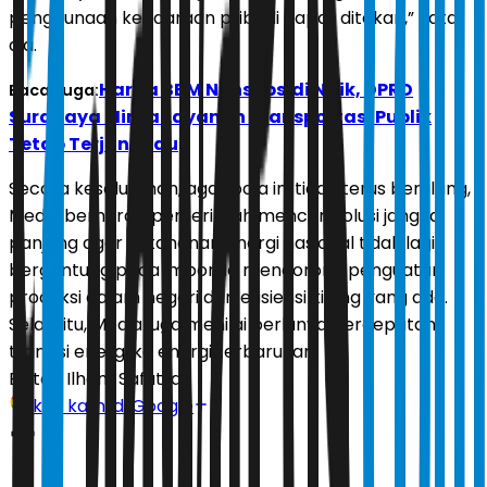
penggunaan kendaraan pribadi dapat ditekan,” kata
dia.
Harga BBM Nonsubsidi Naik, DPRD
Baca Juga:
Surabaya Minta Layanan Transportasi Publik
Tetap Terjangkau
Secara keseluruhan, agar pola ini tidak terus berulang,
Media berharap pemerintah mencari solusi jangka
panjang agar ketahanan energi nasional tidak lagi
bergantung pada impor. Ia mendorong penguatan
produksi dalam negeri dan efisiensi kilang yang ada.
Selain itu, Media juga menilai perlunya percepatan
transisi energi ke energi terbarukan.
Editor:
Ilham Safutra
Ikuti kami di Google