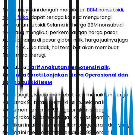
Media meyakini dengan menaikkan
BBM nonsubsidi
,
ruang fiskal
dapat terjaga karena mengurangi
kebutuhan subsidi. Selama ini harga BBM nonsubsidi
memang mengikuti perkembangan harga pasar.
Apabila harga di pasar global naik, harga jualnya juga
akan naik. Jika tidak, hal tersebut akan membuat
Pertamina merugi.
Tarif Angkutan Berpotensi Naik,
Baca Juga:
Organda Soroti Lonjakan Biaya Operasional dan
Skema Subsidi BBM
Meski begitu, Media menyebut opsi menaikkan harga
Pertamax 92 tetap memiliki risiko. Selama ini
konsumen Pertamax 92 digolongkan sebagai
masyarakat kelas menengah ke atas. Namun,
kenaikan ini akan menimbulkan pergeseran, dari yang
selama ini mengonsumsi Pertamax 92 beralih ke