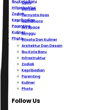
Ibu Kota Baru
Opini
Infrastruktur
Sisi Lain
Zodiak
Ternyata Hoax
Kepribadian
Humaniora
Parenting
Art Space
Kuliner
Minggu
Photo
Wisata Dan Kuliner
Arsitektur Dan Desain
Ibu Kota Baru
Infrastruktur
Zodiak
Kepribadian
Parenting
Kuliner
Photo
Follow Us