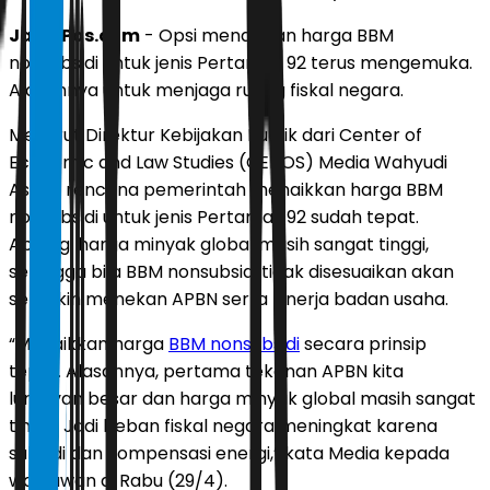
JawaPos.com
- Opsi menaikkan harga BBM
nonsubsidi untuk jenis Pertamax 92 terus mengemuka.
Alasannya untuk menjaga ruang fiskal negara.
Menurut Direktur Kebijakan Publik dari Center of
Economic and Law Studies (CELIOS) Media Wahyudi
Askar, rencana pemerintah menaikkan harga BBM
nonsubsidi untuk jenis Pertamax 92 sudah tepat.
Apalagi harga minyak global masih sangat tinggi,
sehingga bila BBM nonsubsidi tidak disesuaikan akan
semakin menekan APBN serta kinerja badan usaha.
“Menaikkan harga
BBM nonsubsidi
secara prinsip
tepat. Alasannya, pertama tekanan APBN kita
lumayan besar dan harga minyak global masih sangat
tinggi. Jadi beban fiskal negara meningkat karena
subsidi dan kompensasi energi,” kata Media kepada
wartawan di Rabu (29/4).