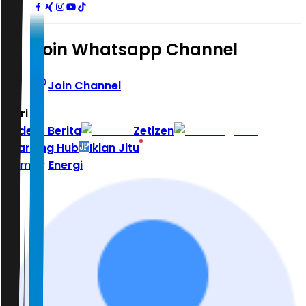
Join Whatsapp Channel
Join Channel
Hari ini
|
Indeks Berita
Zetizen
Learning Hub
Iklan Jitu
Home
Energi