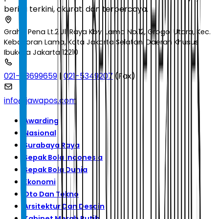
berita terkini, akurat, dan terpercaya.
Graha Pena Lt.2 Jl. Raya Kby. Lama No.12, Grogol Utara, Kec.
Kebayoran Lama, Kota Jakarta Selatan, Daerah Khusus
Ibukota Jakarta 12210
021-53699659
|
021-5349207
(Fax)
info@jawapos.com
Awarding
Nasional
Surabaya Raya
Sepak Bola Indonesia
Sepak Bola Dunia
Ekonomi
Oto Dan Tekno
Arsitektur Dan Desain
Kabinet Merah Putih