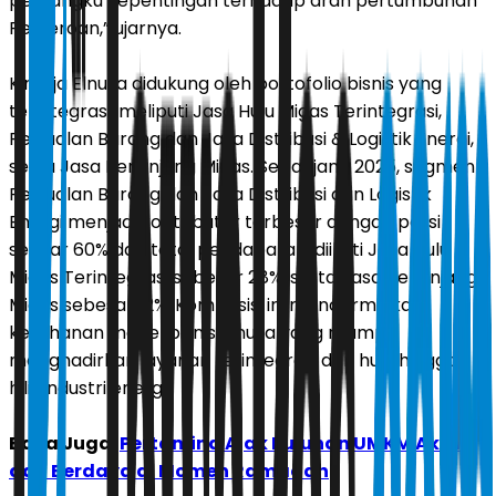
pemangku kepentingan terhadap arah pertumbuhan
Perseroan,” ujarnya.
Kinerja Elnusa didukung oleh portofolio bisnis yang
terintegrasi, meliputi Jasa Hulu Migas Terintegrasi,
Penjualan Barang dan Jasa Distribusi & Logistik Energi,
serta Jasa Penunjang Migas. Sepanjang 2025, segmen
Penjualan Barang dan Jasa Distribusi dan Logistik
Energi menjadi kontributor terbesar dengan porsi
sekitar 60% dari total pendapatan, diikuti Jasa Hulu
Migas Terintegrasi sebesar 28%, serta Jasa Penunjang
Migas sebesar 12%. Komposisi ini mencerminkan
ketahanan model bisnis Elnusa yang mampu
menghadirkan layanan terintegrasi dari hulu hingga
hilir industri energi.
Baca Juga:
Pertamina Ajak Puluhan UMKM Aktif
dan Berdaya di Momen Ramadan