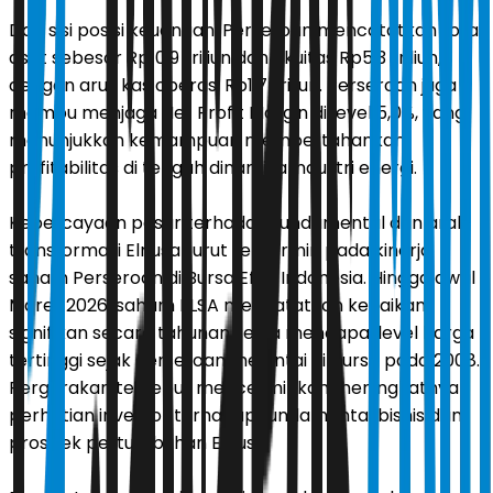
Dari sisi posisi keuangan, Perseroan mencatatkan total
aset sebesar Rp10,9 triliun dan ekuitas Rp5,3 triliun,
dengan arus kas operasi Rp1,7 triliun. Perseroan juga
mampu menjaga Net Profit Margin di level 5,0%, yang
menunjukkan kemampuan mempertahankan
profitabilitas di tengah dinamika industri energi.
Kepercayaan pasar terhadap fundamental dan arah
transformasi Elnusa turut tercermin pada kinerja
saham Perseroan di Bursa Efek Indonesia. Hingga awal
Maret 2026, saham ELSA mencatatkan kenaikan
signifikan secara tahunan serta mencapai level harga
tertinggi sejak Perseroan melantai di bursa pada 2008.
Pergerakan tersebut mencerminkan meningkatnya
perhatian investor terhadap fundamental bisnis dan
prospek pertumbuhan Elnusa.