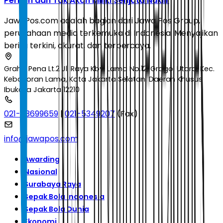
Pernah dan Tak Akan Miliki Senjata Nuklir
JawaPos.com adalah bagian dari Jawa Pos Group,
perusahaan media terkemuka di Indonesia. Menyajikan
berita terkini, akurat, dan terpercaya.
Graha Pena Lt.2 Jl. Raya Kby. Lama No.12, Grogol Utara, Kec.
Kebayoran Lama, Kota Jakarta Selatan, Daerah Khusus
Ibukota Jakarta 12210
021-53699659
|
021-5349207
(Fax)
info@jawapos.com
Awarding
Nasional
Surabaya Raya
Sepak Bola Indonesia
Sepak Bola Dunia
Ekonomi