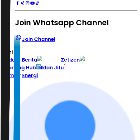
Join Whatsapp Channel
Join Channel
Hari ini
|
Indeks Berita
Zetizen
Learning Hub
Iklan Jitu
Home
Energi