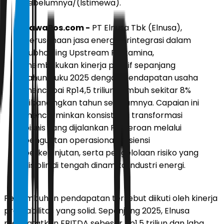
sebelumnya/(Istimewa).
JawaPos.com -
PT Elnusa Tbk (Elnusa),
perusahaan jasa energi terintegrasi dalam
Subholding Upstream Pertamina,
membukukan kinerja positif sepanjang
tahun buku 2025 dengan pendapatan usaha
mencapai Rp14,5 triliun, tumbuh sekitar 8%
dibandingkan tahun sebelumnya. Capaian ini
mencerminkan konsistensi transformasi
bisnis yang dijalankan Perseroan melalui
penguatan operasional, efisiensi
berkelanjutan, serta pengelolaan risiko yang
disiplin di tengah dinamika industri energi.
Pertumbuhan pendapatan tersebut diikuti oleh kinerja
profitabilitas yang solid. Sepanjang 2025, Elnusa
mencatatkan EBITDA sebesar Rp1,5 triliun dan laba