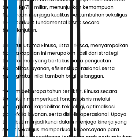
bersih Rp718 miliar, menunjukkan kemampuan
Perseroan menjaga kualitas pertumbuhan sekaligus
memperkuat fundamental bisnis secara
berkelanjutan.
Direktur Utama Elnusa, Litta Ariesca, menyampaikan
bahwa capaian ini merupakan hasil dari strategi
transformasi yang berfokus pada penguatan
kapabilitas layanan, efisiensi operasional, serta
peningkatan nilai tambah bagi pelanggan.
“Dalam beberapa tahun terakhir, Elnusa secara
konsisten memperkuat fondasi bisnis melalui
peningkatan kapabilitas teknologi, optimalisasi
portofolio layanan, serta disiplin operasional. Upaya
tersebut menjadi kunci dalam menjaga kinerja yang
sehat sekaligus memperkuat kepercayaan para