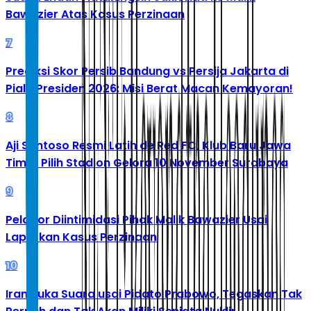
Bawazier Atas Kasus Perzinaan
7
Prediksi Skor Persib Bandung vs Persija Jakarta di
Piala Presiden 2026: Misi Berat Macan Kemayoran!
8
Aji Santoso Resmi Latih de Red FC, Klub Baru Jawa
Timur Pilih Stadion Gelora 10 November Surabaya
9
Pelapor Diintimidasi Pihak Malik Bawazier Usai
Laporkan Kasus Perzinaan
10
Iran Buka Suara usai Pidato Prabowo, Tegaskan Tak