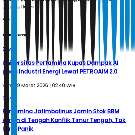
channel kami!
Artikel Terkait
Energi
Universitas Pertamina Kupas Dampak AI
pada Industri Energi Lewat PETROAIM 2.0
Senin, 9 Maret 2026 | 02.40 WIB
Energi
Pertamina Jatimbalinus Jamin Stok BBM
Aman di Tengah Konflik Timur Tengah, Tak
Perlu Panik