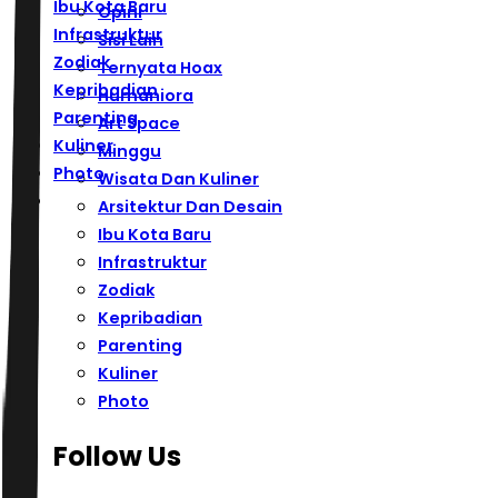
Ibu Kota Baru
Opini
Infrastruktur
Sisi Lain
Zodiak
Ternyata Hoax
Kepribadian
Humaniora
Parenting
Art Space
Kuliner
Minggu
Photo
Wisata Dan Kuliner
Arsitektur Dan Desain
Ibu Kota Baru
Infrastruktur
Zodiak
Kepribadian
Parenting
Kuliner
Photo
Follow Us