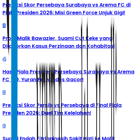
Prediksi Skor Persebaya Surabaya vs Arema FC di
Piala Presiden 2026: Misi Green Force Unjuk Gigi!
3
Profil Malik Bawazier, Suami Cut Keke yang
Dilaporkan Kasus Perzinaan dan Kohabitasi
4
Hasil Piala Presiden: Persebaya Surabaya vs Arema
FC 1-0, Yuran Fernandes Gacor!
5
Prediksi Skor Persib vs Persebaya di Final Piala
Presiden 2026: Duel Tim Kelelahan!
6
Suami Endah Fitrianingsih Sakit Hati ke Malik