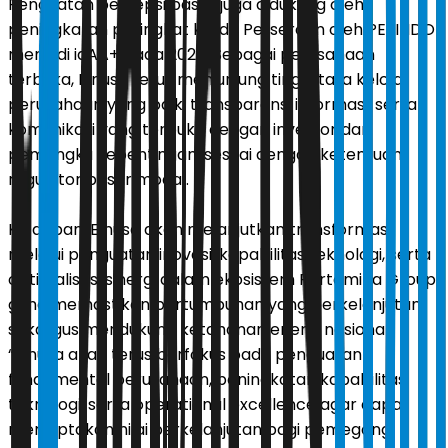
Penguatan persepsi pasar juga didukung oleh
peningkatan peringkat kredit Perseroan oleh PEFINDO
menjadi idAA+ pada 2025, Sebagai perusahaan
terbuka, Elnusa terus menjunjung tinggi tata kelola
perusahaan yang baik, transparansi informasi, serta
komunikasi yang terbuka dengan investor dan
pemangku kepentingan, sesuai dengan ketentuan
regulator pasar modal.
Ke depan, Elnusa akan melanjutkan transformasi
melalui penguatan inovasi, kapabilitas teknologi, serta
optimalisasi sinergi dalam ekosistem Pertamina Group
guna memastikan pertumbuhan yang berkelanjutan
sekaligus mendukung ketahanan energi nasional.
“Elnusa akan terus berfokus pada penguatan
fundamental perusahaan, peningkatan kapabilitas
teknologi, serta operational excellence agar dapat
menciptakan nilai berkelanjutan bagi pemegang