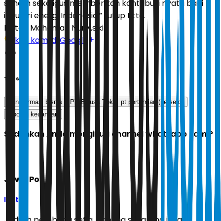
saham sekaligus memberikan kontribusi nyata bagi
industri energi Indonesia,” tutup Litta.
Editor:
Mohamad Nur Asikin
Ikuti kami di Google
Tags
transformasi bisnis
PT Elnusa Tbk
pt pertamian (persero)
laporan keuangan
Sudahkah Anda mengikuti channel whatsapp kami?
Jawa Pos
Ikuti
Jadilah pembaca setia, gabung sekarang juga di