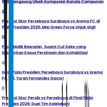
PBSI Langsung Ubah Komposisi Ganda Campuran
2
Prediksi Skor Persebaya Surabaya vs Arema FC di
Piala Presiden 2026: Misi Green Force Unjuk Gigi!
3
Profil Malik Bawazier, Suami Cut Keke yang
Dilaporkan Kasus Perzinaan dan Kohabitasi
4
Hasil Piala Presiden: Persebaya Surabaya vs Arema
FC 1-0, Yuran Fernandes Gacor!
5
Prediksi Skor Persib vs Persebaya di Final Piala
Presiden 2026: Duel Tim Kelelahan!