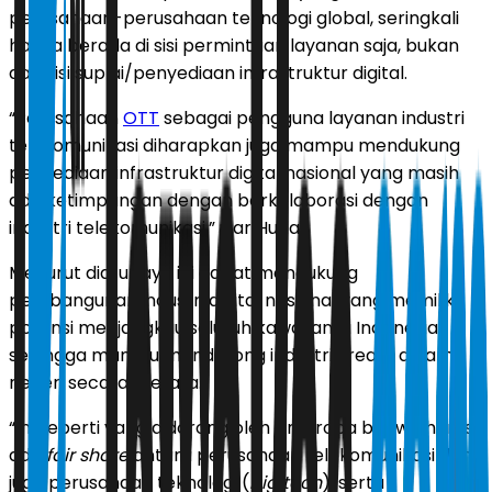
perusahaan-perusahaan teknologi global, seringkali
hanya berada di sisi permintaan layanan saja, bukan
dari sisi suplai/penyediaan infrastruktur digital.
“Perusahaan
OTT
sebagai pengguna layanan industri
telekomunikasi diharapkan juga mampu mendukung
penyediaan infrastruktur digital nasional yang masih
ada ketimpangan dengan berkolaborasi dengan
industri telekomunikasi,” ujar Huda.
Menurut dia, upaya ini dapat mendukung
pembangunan industri digital nasional yang memiliki
potensi menjangkau seluruh kawasan di Indonesia,
sehingga mampu mendorong industri kreatif dalam
negeri secara merata.
“Ini seperti yang didorong oleh Uni Eropa bahwa harus
ada
fair share
antara perusahaan telekomunikasi dan
juga perusahaan teknologi (
big tech
), serta