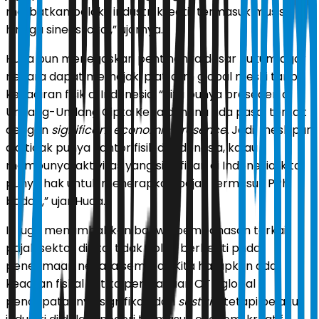
melibatkan pelaku industri kreatif termasuk musisi
hingga sineas lokal,” ujarnya.
Huda pun menegaskan pentingnya dasar hukum agar
negara dapat memajaki platform global meski tanpa
kehadiran fisik di Indonesia. “Kita punya preseden di
Undang-Undang Cipta Kerja dimana ada pasal terkait
dengan
significant economic presence.
Jadi, meskipun
dia tidak punya kantor fisik di Indonesia, kalau
mempunyai aktivitas yang signifikan di Indonesia, kita
punya hak untuk menerapkan pajak termasuk PPh
badan,” ujar Huda.
Ia juga menambahkan bahwa pembahasan terkait
pajak sektor digital tidak boleh berhenti pada
penerimaan negara semata. “Kita harapkan ada
keadilan fiskal ketika perusahaan OTT global
pendapatannya signifikan dan
sustain
, tetapi pelaku