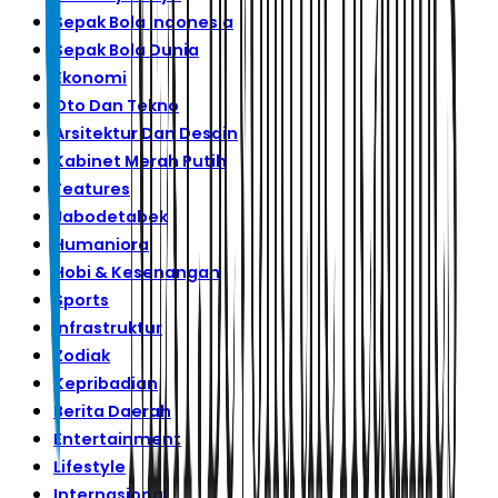
Sepak Bola Indonesia
Sepak Bola Dunia
Ekonomi
Oto Dan Tekno
Arsitektur Dan Desain
Kabinet Merah Putih
Features
Jabodetabek
Humaniora
Hobi & Kesenangan
Sports
Infrastruktur
Zodiak
Kepribadian
Berita Daerah
Entertainment
Lifestyle
Internasional