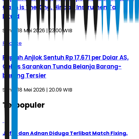
Cash is The King, Hindari Instrumen Tak
Likuid
Senin, 18 Mei 2026 | 23.00 WIB
Finance
Rupiah Anjlok Sentuh Rp 17.671 per Dolar AS,
Celios Sarankan Tunda Belanja Barang-
barang Tersier
Senin, 18 Mei 2026 | 20.09 WIB
Terpopuler
1
Jafar dan Adnan Diduga Terlibat Match Fixing,