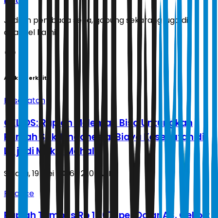
Ikuti
Jadilah pembaca setia, gabung sekarang juga di
channel kami!
Artikel Terkait
Kesehatan
CELIOS: Rupiah Melemah Bisa Untungkan
Rumah Sakit Indonesia, Biaya Kesehatan di
LN jadi Makin Mahal
Selasa, 19 Mei 2026 | 21.05 WIB
Finance
Rupiah Tembus Rp 17.671 per Dolar AS, Celios: