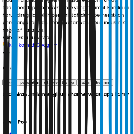
industri di dalam negeri termasuk ekonomi kreatif
tidak mendapatkan
fair share
yang optimal. Kondisi ini
harus diregulasi oleh pemerintah demi pemerataan
pembangunan dan peningkatan kontribusi industri ke
negara,” katanya.
Editor:
Estu Suryowati
Ikuti kami di Google
Tags
Celios
perpajakan
ott
over the top
platform streaming
Sudahkah Anda mengikuti channel whatsapp kami?
Jawa Pos