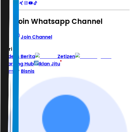
Join Whatsapp Channel
Join Channel
Hari ini
|
Indeks Berita
Zetizen
Learning Hub
Iklan Jitu
Home
Bisnis