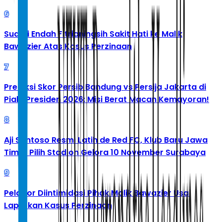
6
Suami Endah Fitrianingsih Sakit Hati ke Malik
Bawazier Atas Kasus Perzinaan
7
Prediksi Skor Persib Bandung vs Persija Jakarta di
Piala Presiden 2026: Misi Berat Macan Kemayoran!
8
Aji Santoso Resmi Latih de Red FC, Klub Baru Jawa
Timur Pilih Stadion Gelora 10 November Surabaya
9
Pelapor Diintimidasi Pihak Malik Bawazier Usai
Laporkan Kasus Perzinaan