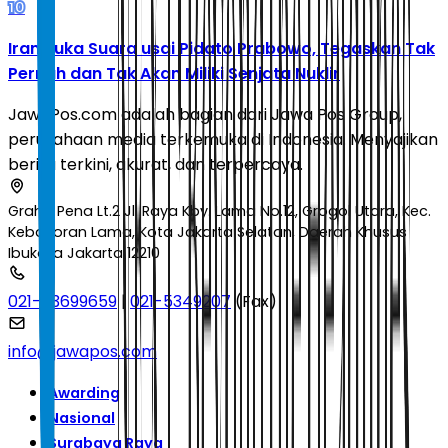
10
Iran Buka Suara usai Pidato Prabowo, Tegaskan Tak
Pernah dan Tak Akan Miliki Senjata Nuklir
JawaPos.com adalah bagian dari Jawa Pos Group,
perusahaan media terkemuka di Indonesia. Menyajikan
berita terkini, akurat, dan terpercaya.
Graha Pena Lt.2 Jl. Raya Kby. Lama No.12, Grogol Utara, Kec.
Kebayoran Lama, Kota Jakarta Selatan, Daerah Khusus
Ibukota Jakarta 12210
021-53699659
|
021-5349207
(Fax)
info@jawapos.com
Awarding
Nasional
Surabaya Raya