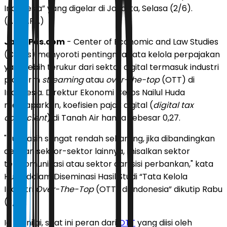
Indonesia” yang digelar di Jakarta, Selasa (2/6).
(ANTARA)
JawaPos.com
- Center of Economic and Law Studies
(Celios) menyoroti pentingnya tata kelola perpajakan
yang lebih terukur dari sektor digital termasuk industri
platform
streaming
atau
over-the-top
(OTT) di
Indonesia. Direktur Ekonomi Celios Nailul Huda
memaparkan, koefisien pajak digital (
digital tax
coefficient
) di Tanah Air hanya sebesar 0,27.
"Itu masih sangat rendah sekarang, jika dibandingkan
dengan sektor-sektor lainnya, misalkan sektor
telekomunikasi atau sektor dari sisi perbankan," kata
Huda dalam Diseminasi Hasil Studi “Tata Kelola
Industri
Over-The-Top
(OTT) di Indonesia” dikutip Rabu
(3/6).
Ia menilai, saat ini peran dari
OTT
yang diisi oleh