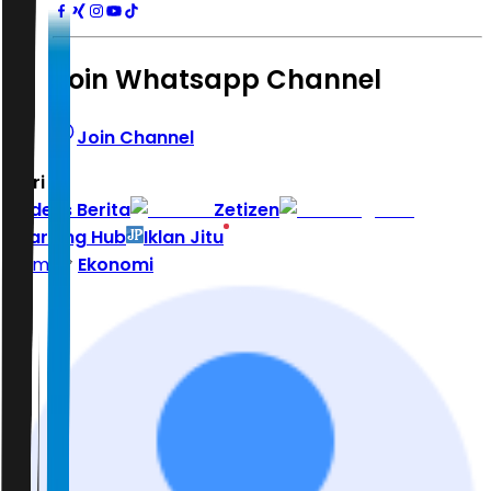
Join Whatsapp Channel
Join Channel
Hari ini
|
Indeks Berita
Zetizen
Learning Hub
Iklan Jitu
Home
Ekonomi