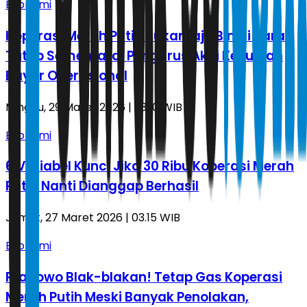
Ekonomi
Koperasi Merah Putih Sukamaju Binjai Barat
Tutup Sementara, Pengurus Akui Kesulitan
Bayar Operasional
Minggu, 29 Maret 2026 | 23.10 WIB
Ekonomi
6 Variabel Kunci Jika 30 Ribu Koperasi Merah
Putih Nanti Dianggap Berhasil
Jumat, 27 Maret 2026 | 03.15 WIB
Ekonomi
Prabowo Blak-blakan! Tetap Gas Koperasi
Merah Putih Meski Banyak Penolakan,