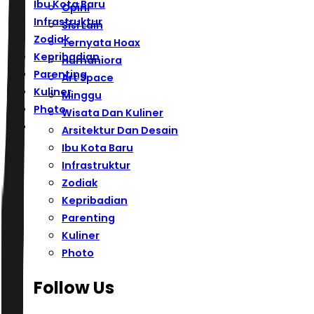
Ibu Kota Baru
Opini
Infrastruktur
Sisi Lain
Zodiak
Ternyata Hoax
Kepribadian
Humaniora
Parenting
Art Space
Kuliner
Minggu
Photo
Wisata Dan Kuliner
Arsitektur Dan Desain
Ibu Kota Baru
Infrastruktur
Zodiak
Kepribadian
Parenting
Kuliner
Photo
Follow Us