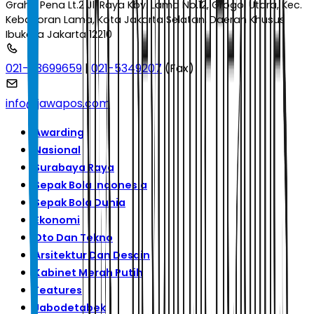
Graha Pena Lt.2 Jl. Raya Kby. Lama No.12, Grogol Utara, Kec.
Kebayoran Lama, Kota Jakarta Selatan, Daerah Khusus
Ibukota Jakarta 12210
021-53699659
|
021-5349207
(Fax)
info@jawapos.com
Awarding
Nasional
Surabaya Raya
Sepak Bola Indonesia
Sepak Bola Dunia
Ekonomi
Oto Dan Tekno
Arsitektur Dan Desain
Kabinet Merah Putih
Features
Jabodetabek