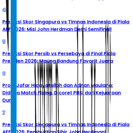
4
Prediksi Skor Singapura vs Timnas Indonesia di Piala
AFF 2026: Misi John Herdman Demi Semifinal!
5
Prediksi Skor Persib vs Persebaya di Final Piala
Presiden 2026: Maung Bandung Favorit Juara
6
Profil Jafar Hidayatullah dan Adnan Maulana:
Diduga Match Fixing, Dicoret PBSI dari Kejuaraan
Dunia
7
Prediksi Skor Singapura vs Timnas Indonesia di Piala
AFF 2026: Pembuktian Sihir John Herdman!