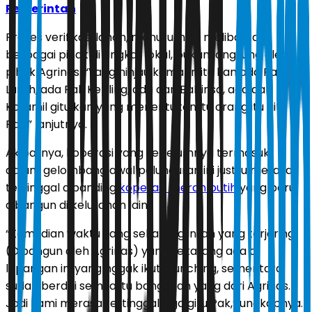
Pemerintah
Proses verifikasi lahan, menurutnya, melibatkan
berbagai pihak di tingkat lokal, bukan langsung oleh
pihak Agrinas. “Yang ninjau kemarin itu kan ada Pak
Lurah, ada Pak Kepling, ada dari Babinsa, ada dari
Koramil gitu kan yang menentukan itu orang itu gitu
Pak,” lanjutnya.
Akibatnya, koperasi yang sebelumnya termasuk
dalam gelombang awal peluncuran ini justru merasa
tertinggal dibanding
koperasi merah putih
yang baru
dibangun di kelurahan lain.
“Kemudian waktu yang sekarang inilah yang terjaring
(Dibangun oleh Agrinas) yang sekarang ada di
lapangan ini yang nggak ikut launching, sementara
sudah berdiri semua itu bangunan yang dari Agrinas.
Jadi kami merasa tertinggal juga gitu Pak,” ungkapnya.