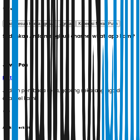
Tags
lahan sesuai krteria agrinas
Agrinas
Koperasi Merah Putih
Sudahkah Anda mengikuti channel whatsapp kami?
Jawa Pos
Ikuti
Jadilah pembaca setia, gabung sekarang juga di
channel kami!
Artikel Terkait