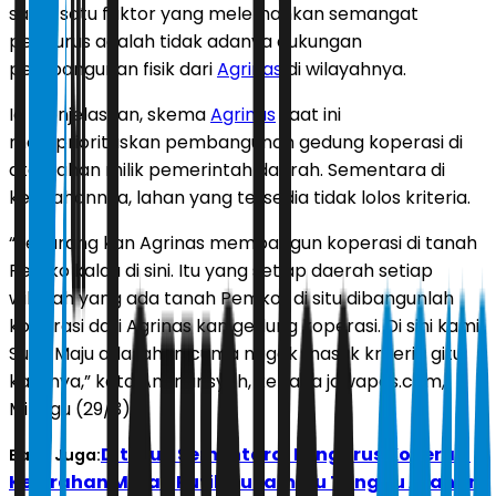
salah satu faktor yang melemahkan semangat
pengurus adalah tidak adanya dukungan
pembangunan fisik dari
Agrinas
di wilayahnya.
Ia menjelaskan, skema
Agrinas
saat ini
memprioritaskan pembangunan gedung koperasi di
atas lahan milik pemerintah daerah. Sementara di
kelurahannya, lahan yang tersedia tidak lolos kriteria.
“Sekarang kan Agrinas membangun koperasi di tanah
Pemko kalau di sini. Itu yang setiap daerah setiap
wilayah yang ada tanah Pemkot di situ dibangunlah
koperasi dari Agrinas kan gedung koperasi. Di sini kami
Suka Maju ada lahan cuma nggak masuk kriteria gitu
katanya,” kata Andriansyah, kepada jawapos.com,
Minggu (29/3).
Ditutup Sementara, Pengurus Koperasi
Baca Juga:
Kelurahan Merah Putih Sukamaju Tunggu Arahan