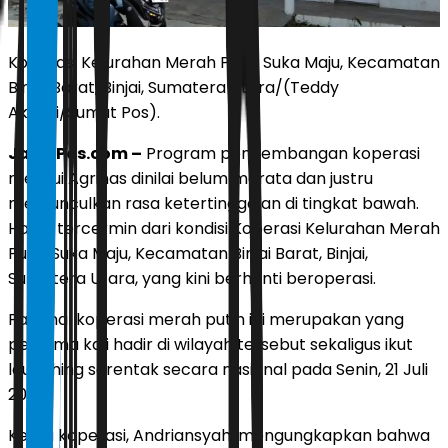
Koperasi Kelurahan Merah Putih Suka Maju, Kecamatan
Binjai Barat, Binjai, Sumatera Utara/(Teddy
Akbari/Sumut Pos).
JawaPos.com –
Program pengembangan koperasi
melalui Agrinas dinilai belum merata dan justru
memunculkan rasa ketertinggalan di tingkat bawah.
Hal ini tercermin dari kondisi Koperasi Kelurahan Merah
Putih Suka Maju, Kecamatan Binjai Barat, Binjai,
Sumatera Utara, yang kini berhenti beroperasi.
Padahal koperasi merah putih ini merupakan yang
pertama kali hadir di wilayah tersebut sekaligus ikut
launching serentak secara nasional pada Senin, 21 Juli
2025
Ketua koperasi, Andriansyah, mengungkapkan bahwa