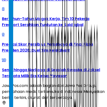
8
Bertahun-Tahun Mogok Kerja, Tim 10 Pekerja
Freeport Serahkan Tuntutan ke Said Iqbal
9
Prediksi Skor Persib vs Persebaya di Final Piala
Presiden 2026: Duel Tim Kelelahan!
10
Senpi hingga Narkoba di Sekolah Swasta di Jaksel
Ternyata Milik Eks Ketua Yayasan
JawaPos.com adalah bagian dari Jawa Pos Group,
perusahaan media terkemuka di Indonesia. Menyajikan
berita terkini, akurat, dan terpercaya.