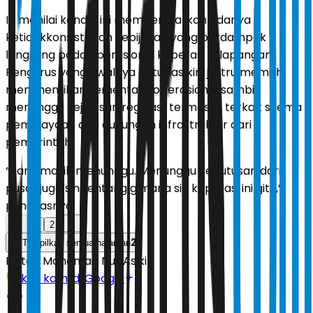
Ia menilai kondisi ini memperlihatkan adanya
ketidakkonsistenan kebijakan yang berdampak
langsung pada operasional koperasi di lapangan.
Pengurus yang awalnya antusias kini justru memilih
menghentikan sementara operasional sambil
menunggu kejelasan regulasi, termasuk terkait skema
pembiayaan dan dukungan infrastruktur dari
pemerintah.
“Kami masih menunggu. Menunggu keputusan dari
pusat juga sih tentang gimana sih koperasi ini gitu,”
pungkasnya.
1
2
2
Tampilkan semua halaman
Editor:
Mohamad Nur Asikin
Ikuti kami di Google