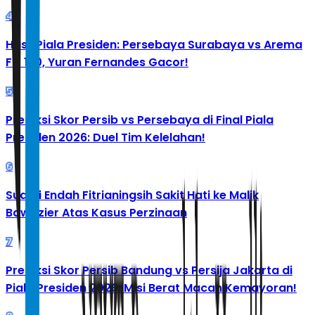
4
Hasil Piala Presiden: Persebaya Surabaya vs Arema
FC 1-0, Yuran Fernandes Gacor!
5
Prediksi Skor Persib vs Persebaya di Final Piala
Presiden 2026: Duel Tim Kelelahan!
6
Suami Endah Fitrianingsih Sakit Hati ke Malik
Bawazier Atas Kasus Perzinaan
7
Prediksi Skor Persib Bandung vs Persija Jakarta di
Piala Presiden 2026: Misi Berat Macan Kemayoran!