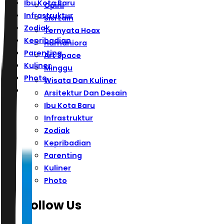
Ibu Kota Baru
Opini
Infrastruktur
Sisi Lain
Zodiak
Ternyata Hoax
Kepribadian
Humaniora
Parenting
Art Space
Kuliner
Minggu
Photo
Wisata Dan Kuliner
Arsitektur Dan Desain
Ibu Kota Baru
Infrastruktur
Zodiak
Kepribadian
Parenting
Kuliner
Photo
Follow Us