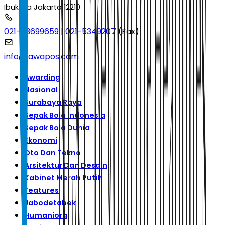
Ibukota Jakarta 12210
021-53699659
|
021-5349207
(Fax)
info@jawapos.com
Awarding
Nasional
Surabaya Raya
Sepak Bola Indonesia
Sepak Bola Dunia
Ekonomi
Oto Dan Tekno
Arsitektur Dan Desain
Kabinet Merah Putih
Features
Jabodetabek
Humaniora