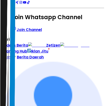
Join Whatsapp Channel
Join Channel
Hari ini
|
Indeks Berita
Zetizen
Learning Hub
Iklan Jitu
Home
Berita Daerah