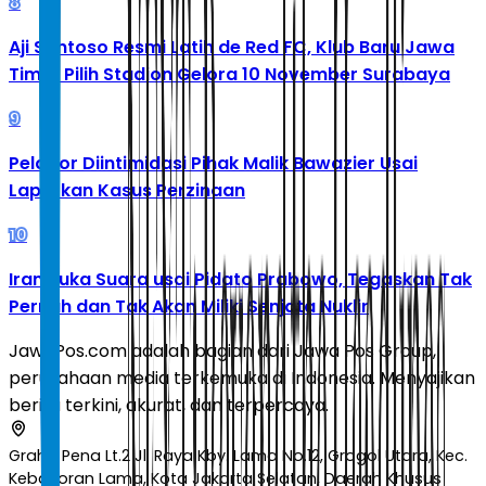
8
Aji Santoso Resmi Latih de Red FC, Klub Baru Jawa
Timur Pilih Stadion Gelora 10 November Surabaya
9
Pelapor Diintimidasi Pihak Malik Bawazier Usai
Laporkan Kasus Perzinaan
10
Iran Buka Suara usai Pidato Prabowo, Tegaskan Tak
Pernah dan Tak Akan Miliki Senjata Nuklir
JawaPos.com adalah bagian dari Jawa Pos Group,
perusahaan media terkemuka di Indonesia. Menyajikan
berita terkini, akurat, dan terpercaya.
Graha Pena Lt.2 Jl. Raya Kby. Lama No.12, Grogol Utara, Kec.
Kebayoran Lama, Kota Jakarta Selatan, Daerah Khusus