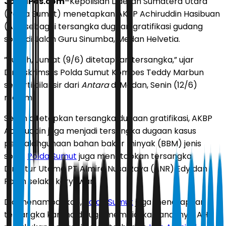
JawaPos.com
–Kepolisian Daerah Sumatera Utara
(Polda Sumut) menetapkan AKBP Achiruddin Hasibuan
(AH) sebagai tersangka dugaan gratifikasi gudang
solar di Jalan Guru Sinumba, Medan Helvetia.
”Sudah, Jumat (9/6) ditetapkan tersangka,” ujar
Dirreskrimsus Polda Sumut Kombes Teddy Marbun
seperti dilansir dari
Antara
di Medan, Senin (12/6)
malam.
Selain ditetapkan tersangka dugaan gratifikasi, AKBP
Achiruddin juga menjadi tersangka dugaan kasus
penyalahgunaan bahan bakar minyak (BBM) jenis
solar.
Polda Sumut
juga menetapkan tersangka
Direktur Utama PT Almira Nusa Raya (ANR) Edy dan
Parlin selaku karyawan.
Dia menambahkan,
Polda Sumut
juga menetapkan
tersangka karena diduga membiarkan anaknya, AH