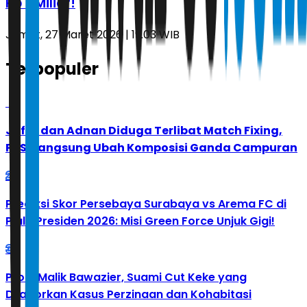
Rp 7 Miliar!
Jumat, 27 Maret 2026 | 19.03 WIB
Terpopuler
1
Jafar dan Adnan Diduga Terlibat Match Fixing,
PBSI Langsung Ubah Komposisi Ganda Campuran
2
Prediksi Skor Persebaya Surabaya vs Arema FC di
Piala Presiden 2026: Misi Green Force Unjuk Gigi!
3
Profil Malik Bawazier, Suami Cut Keke yang
Dilaporkan Kasus Perzinaan dan Kohabitasi