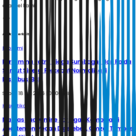
channel kami!
Artikel Terkait
Ekonomi
Pertamina Patra Niaga Sumbagut dan Polda
Sumut Sinergi Percepat Normalisasi
Distribusi BBM
Sabtu, 18 Juli 2026 | 02.00 WIB
Kasuistika
Markas Judi Online Jaringan Kamboja di
Apartemen Medan Digerebek, Omzet Tembus