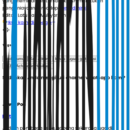
yang membiarkan tersangka AH melakukan
penganiayaan terhadap
Ken Admiral
.
Editor:
Latu Ratri Mubyarsah
Ikuti kami di Google
Tags
polda sumut
Ken Admiral
kasus dugaan gratifikasi
AKBP Achiruddin Hasibuan
Sudahkah Anda mengikuti channel whatsapp kami?
Jawa Pos
Ikuti
Jadilah pembaca setia, gabung sekarang juga di