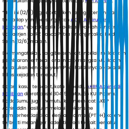
melakukan penganiayaan terhadap
Ken Admiral
.
”Hari ini (12/6), juga ditetapkan sebagai tersangka
terhadap yang bersangkutan
AKBP Achiruddin
Hasibuan
,” ucap Kepala Kepolisian Daerah Sumatra
Utara Irjen Pol RZ Panca Putra Simanjuntak di Medan,
Senin (12/6) malam.
Dia mengatakan, yang bersangkutan telah melakukan
pembiaran terhadap anaknya, tersangka AH, dalam
melakukan penganiayaan. Padahal dirinya berada di
lokasi kejadian tersebut.
Dalam kasus tersebut, kata Kapolda,
AKBP Achiruddin
Hasibuan
dijerat pasal 304, 55, atau 56 KUHPidana.
Polda Sumut juga memutuskan memecat AKBP
Achiruddin Hasibuan melalui mekanisme
pemberhentian tidak dengan hormat (PTDH) karena
terbukti melanggar kode etik Polri terkait perilaku