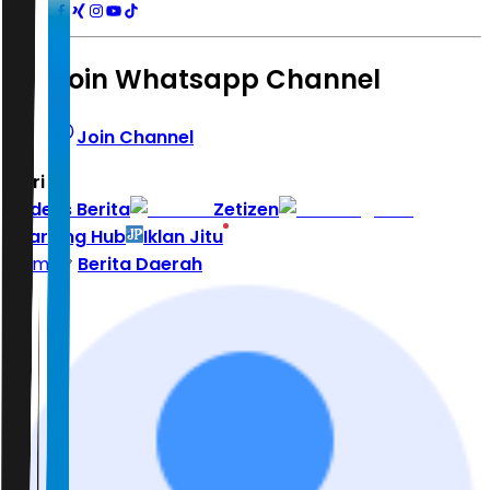
Join Whatsapp Channel
Join Channel
Hari ini
|
Indeks Berita
Zetizen
Learning Hub
Iklan Jitu
Home
Berita Daerah