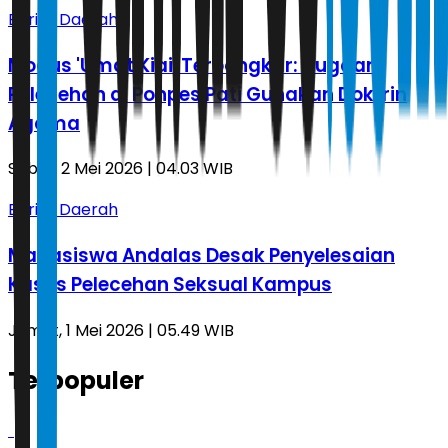
Berita Daerah
Modus 'Umat Kiai' Terbongkar: Dugaan
Pelecehan di Ponpes Pati Gunakan Doktrin
Agama
Sabtu, 2 Mei 2026 | 04.03 WIB
Berita Daerah
Mahasiswa Andalas Desak Penyelesaian
Kasus Pelecehan Seksual Kampus
Jumat, 1 Mei 2026 | 05.49 WIB
Terpopuler
1