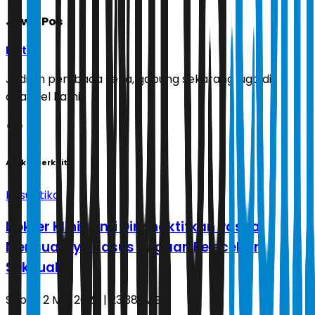
Jawa Pos
Ikuti
Jadilah pembaca setia, gabung sekarang juga di
channel kami!
Artikel Terkait
Kasuistika
Dokter Klinik Unri Dinonaktifkan Pasca
Mencuatnya Kasus Dugaan Pelecehan
Seksual
Sabtu, 2 Mei 2026 | 23.38 WIB