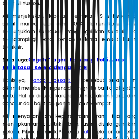
tutur Ali Yusron.
Ali menjelaskan, laporan terhadap S sebenarnya
sudah muncul sejak awal 2024. Namun, kasus baru
menunjukkan kemajuan yang signifikan setelah dia
mendampingi para korban selama empat bulan
terakhir.
Cegah Tragedi Berulang, Polri Awasi
Baca Juga:
Perlintasan Kereta dengan ETLE
Ironisnya,
pondok pesantren
tersebut selama ini
dikenal memberikan pendidikan gratis bagi anak yatim
piatu. Hal ini diduga karena adanya aliran dana dari
donatur dan bantuan pemerintah setempat.
Ali menyayangkan kepercayaan orang tua yang
menitipkan anak untuk dibina, justru disalahgunakan
pelaku. Pihak penyidik ​​Polresta
Pati
melaporkan telah