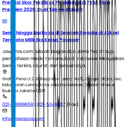
Prediksi Skor Persib vs Persebaya di Final Piala
Presiden 2026: Duel Tim Kelelahan!
10
Senpi hingga Narkoba di Sekolah Swasta di Jaksel
Ternyata Milik Eks Ketua Yayasan
JawaPos.com adalah bagian dari Jawa Pos Group,
perusahaan media terkemuka di Indonesia. Menyajikan
berita terkini, akurat, dan terpercaya.
Graha Pena Lt.2 Jl. Raya Kby. Lama No.12, Grogol Utara, Kec.
Kebayoran Lama, Kota Jakarta Selatan, Daerah Khusus
Ibukota Jakarta 12210
021-53699659
|
021-5349207
(Fax)
info@jawapos.com