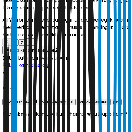
melakukan olah Tempat Kejadian Perkara (TKP) di
lokasi pesantren pada awal pekan ini.
Ali Yusron pun mendesak agar aparat penegak hukum
memberikan perhatian khusus mengingat para
korban adalah anak di bawah umur.
1
2
2
Tampilkan semua halaman
Editor:
Latu Ratri Mubyarsah
Ikuti kami di Google
Tags
kekerasan seksual
pelecehan seksual
pondok pesantren
pati
Sudahkah Anda mengikuti channel whatsapp kami?