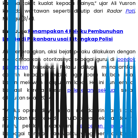
karena takut kualat kepada kiainya,” ujar Ali Yusron
kepada wartawan seperti dikutip dari
Radar
Pati
,
Minggu (3/4).
Penampakan 4 Pelaku Pembunuhan
Baca Juga:
Lansia di Pekanbaru usai Ditangkap Polisi
Ali menerangkan, aksi bejat pelaku dilakukan dengan
memanfaatkan otoritasnya sebagai guru di
pondok
pesantren
tersebut. Pelaku diduga menanamkan
doktrin ketaatan mutlak agar para korban tidak
berani melawan maupun melapor. Hal ini pun sempat
berhasil karena kasus
pelecehan seksual
sudah
dilakukan sejak 2024.
”Modus operandinya adalah mendoktrin santri agar
patuh dan taat kepada guru. Di bawah tekanan doktrin
itulah, pelaku melakukan
pelecehan seksual
di
berbagai tempat dan waktu yang berbeda-beda,”