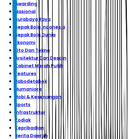
Awarding
Nasional
Surabaya Raya
Sepak Bola Indonesia
Sepak Bola Dunia
Ekonomi
Oto Dan Tekno
Arsitektur Dan Desain
Kabinet Merah Putih
Features
Jabodetabek
Humaniora
Hobi & Kesenangan
Sports
Infrastruktur
Zodiak
Kepribadian
Berita Daerah