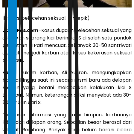
Ilustrasi pelecehan seksual. (Freepik)
JawaPos.com
–Kasus dugaan pelecehan seksual yang
dilakukan seorang kiai berinisial S di salah satu pondok
pesantren di Pati mencuat. Sebanyak 30-50 santriwati
disebut menjadi korban atas kasus kekerasan seksual
tersebut.
Kuasa hukum korban, Ali Yusron, mengungkapkan
bahwa hingga saat ini secara resmi baru ada delapan
korban yang berani melaporkan kelakukan kiai S
tersebut. Namun, keterangan saksi menyebut ada 30-
50 korban dari S.
”Berdasar informasi yang kami himpun, korbannya
lebih dari delapan orang. Sebagian besar berasal dari
wilayah Rembang. Banyak yang belum berani bicara