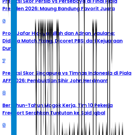
Prediksi Skor Persib vs Persebaya di Final Piala
Presiden 2026: Maung Bandung Favorit Juara
6
Profil Jafar Hidayatullah dan Adnan Maulana:
Diduga Match Fixing, Dicoret PBSI dari Kejuaraan
Dunia
7
Prediksi Skor Singapura vs Timnas Indonesia di Piala
AFF 2026: Pembuktian Sihir John Herdman!
8
Bertahun-Tahun Mogok Kerja, Tim 10 Pekerja
Freeport Serahkan Tuntutan ke Said Iqbal
9