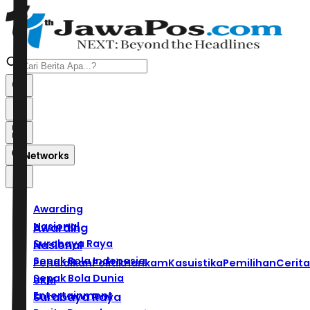
Networks
Awarding
Nasional
Awarding
Surabaya Raya
Nasional
Sepak Bola Indonesia
Pendidikan
Politik
Hankam
Kasuistika
Pemilihan
Cerita
Sepak Bola Dunia
UKM
Entertainment
Surabaya Raya