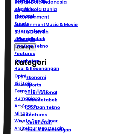
Berita Daerah
Sepak Bola Indonesia
Lifestyle
Sepak Bola Dunia
Ekonomi
Entertainment
Sports
Infotainment
Music & Movie
Internasional
Berita Daerah
Jabodetabek
Lifestyle
Oto Dan Tekno
Lainnya
Features
Kategori
Kesehatan
Hobi & Kesenangan
Opini
Ekonomi
Sisi Lain
Sports
Ternyata Hoax
Internasional
Humaniora
Jabodetabek
Art Space
Oto Dan Tekno
Minggu
Features
Wisata Dan Kuliner
Kesehatan
Arsitektur Dan Desain
Hobi & Kesenangan