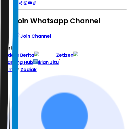
Join Whatsapp Channel
Join Channel
Hari ini
|
Indeks Berita
Zetizen
Learning Hub
Iklan Jitu
Home
Zodiak