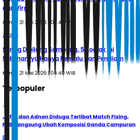
dan Virgo
Kamis, 21 Mei 2026 | 04.43 WIB
Zodiak
Sering Dibilang Sombong, 5 Zodiak Ini
Sebenarnya Hanya Pemalu dan Pendiam
Kamis, 21 Mei 2026 | 04.40 WIB
Terpopuler
1
Jafar dan Adnan Diduga Terlibat Match Fixing,
PBSI Langsung Ubah Komposisi Ganda Campuran
2