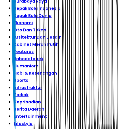
Surabaya Raya
Sepak Bola Indonesia
Sepak Bola Dunia
Ekonomi
Oto Dan Tekno
Arsitektur Dan Desain
Kabinet Merah Putih
Features
Jabodetabek
Humaniora
Hobi & Kesenangan
Sports
Infrastruktur
Zodiak
Kepribadian
Berita Daerah
Entertainment
Lifestyle