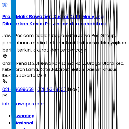
10
Profil Malik Bawazier, Suami Cut Keke yang
Dilaporkan Kasus Perzinaan dan Kohabitasi
JawaPos.com adalah bagian dari Jawa Pos Group,
perusahaan media terkemuka di Indonesia. Menyajikan
berita terkini, akurat, dan terpercaya.
Graha Pena Lt.2 Jl. Raya Kby. Lama No.12, Grogol Utara, Kec.
Kebayoran Lama, Kota Jakarta Selatan, Daerah Khusus
Ibukota Jakarta 12210
021-53699659
|
021-5349207
(Fax)
info@jawapos.com
Awarding
Nasional