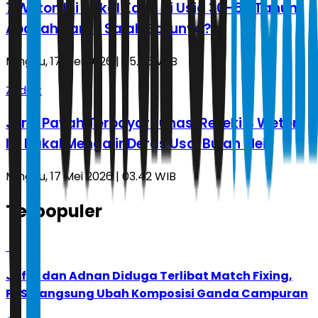
7 Weton Ini Bakal Kaya di Usia 30–50 Tahun,
Apakah Kamu Salah Satunya?
Minggu, 17 Mei 2026 | 05.46 WIB
Zodiak
Jerih Payah Terbayar Lunas, Rezeki 4 Weton
Ini Bakal Mengalir Deras Usai Bulan Mei
Minggu, 17 Mei 2026 | 03.42 WIB
Terpopuler
1
Jafar dan Adnan Diduga Terlibat Match Fixing,
PBSI Langsung Ubah Komposisi Ganda Campuran