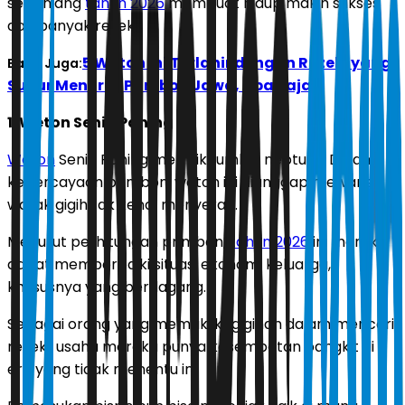
sepanjang
tahun 2026
membuat hidup makin sukses
dan banyak rezeki.
5 Weton Ini Terlahir dengan Rezeki yang
Baca Juga:
Subur Menurut Primbon Jawa, Apa Saja?
1. Weton Senin Pahing
Weton
Senin Pahing memiliki jumlah neptu 13. Dalam
kepercayaan primbon, weton ini dianggap mewarisi
watak gigih tak kenal menyerah.
Menurut perhitungan primbon,
tahun 2026
ini mereka
dapat memperbaiki situasi ekonomi keluarga,
khususnya yang berdagang.
Sebagai orang yang memiliki kegigihan dalam mencari
rezeki, usaha mereka punya kesempatan bangkit di
era yang tidak menentu ini.