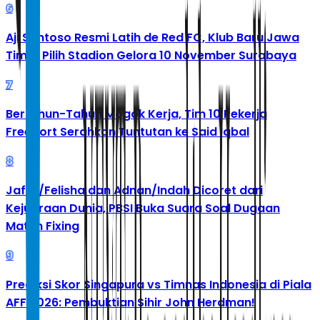
6
Aji Santoso Resmi Latih de Red FC, Klub Baru Jawa
Timur Pilih Stadion Gelora 10 November Surabaya
7
Bertahun-Tahun Mogok Kerja, Tim 10 Pekerja
Freeport Serahkan Tuntutan ke Said Iqbal
8
Jafar/Felisha dan Adnan/Indah Dicoret dari
Kejuaraan Dunia, PBSI Buka Suara Soal Dugaan
Match Fixing
9
Prediksi Skor Singapura vs Timnas Indonesia di Piala
AFF 2026: Pembuktian Sihir John Herdman!