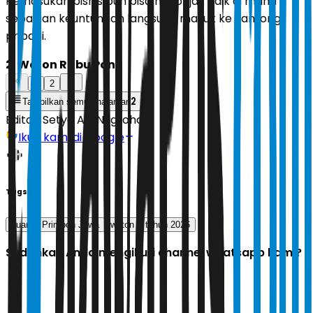
Pemasukan bisnis pun bisa melonjak naik di mana
sebagian keuntungan langsung masuk ke kantong
pribadi.
2. Weton Rabu Pon
1
2
2
Tampilkan semua halaman
Editor:
Setyo Adi Nugroho
Ikuti kami di Google
Tags
cuan
Primbon Jawa
weton
tahun 2026
Sudahkah Anda mengikuti channel whatsapp kami?