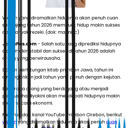
Weton yang diramalkan hidupnya akan penuh cuan
sepanjang tahun 2026 membuat hidup makin sukses
dan banyak rezeki. (dok: magnific)
JawaPos.com
- Salah satu yang diprediksi hidupnya
akan makin stabil dan sukses di tahun 2026 adalah
orang yang berwirausaha.
Dalam perhitungan kitab primbon Jawa, tahun ini
dimungkinkan jadi tahun yang penuh dengan kejutan.
Beberapa orang yang berdagang atau menjadi
pengusaha diyakini akan mendapati hidupnya makin
stabil secara ekonomi.
Melansir dari kanal YouTube Primbon Cirebon, berikut
weton
yang diramalkan hidupnya akan penuh
cuan