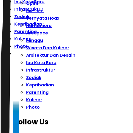
Ibu Kota Baru
Opini
Infrastruktur
Sisi Lain
Zodiak
Ternyata Hoax
Kepribadian
Humaniora
Parenting
Art Space
Kuliner
Minggu
Photo
Wisata Dan Kuliner
Arsitektur Dan Desain
Ibu Kota Baru
Infrastruktur
Zodiak
Kepribadian
Parenting
Kuliner
Photo
Follow Us