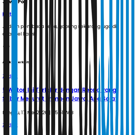
Jawa Pos
Ikuti
Jadilah pembaca setia, gabung sekarang juga di
channel kami!
Artikel Terkait
Zodiak
5 Weton Ini Terlahir dengan Rezeki yang
Subur Menurut Primbon Jawa, Apa Saja?
Minggu, 17 Mei 2026 | 05.51 WIB
Zodiak