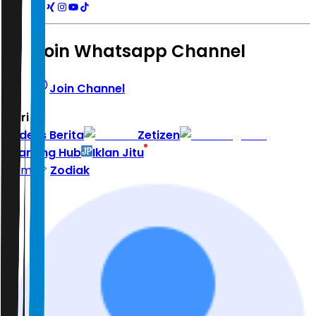
Join Whatsapp Channel
Join Channel
Hari ini
|
Indeks Berita
Zetizen
Learning Hub
Iklan Jitu
Home
Zodiak